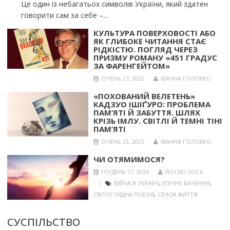
Це один із небагатьох символів України, який здатен
говорити сам за себе –...
КУЛЬТУРА ПОВЕРХОВОСТІ АБО
ЯК ГЛИБОКЕ ЧИТАННЯ СТАЄ
РІДКІСТЮ. ПОГЛЯД ЧЕРЕЗ
ПРИЗМУ РОМАНУ «451 ГРАДУС
ЗА ФАРЕНГЕЙТОМ»
СІЧЕНЬ 27, 2025
ІВАННА ГОЛОВКО
«ПОХОВАНИЙ ВЕЛЕТЕНЬ»
КАДЗУО ІШІҐУРО: ПРОБЛЕМА
ПАМ’ЯТІ Й ЗАБУТТЯ. ШЛЯХ
КРІЗЬ ІМЛУ. СВІТЛІ Й ТЕМНІ ТІНІ
ПАМ’ЯТІ
СІЧЕНЬ 23, 2025
ІВАННА ГОЛОВКО
ЧИ ОТЯМИМОСЯ?
ГРУДЕНЬ 17, 2023
ЙОСИП ЛОСЬ
ВІЙНА В УКРАЇНІ
,
ЕПІЧНЕ БАЧЕННЯ
,
СВІТОГЛЯДНА ПОЕЗІЯ
,
СЕНСИ ЖИТТЯ
СУСПІЛЬСТВО