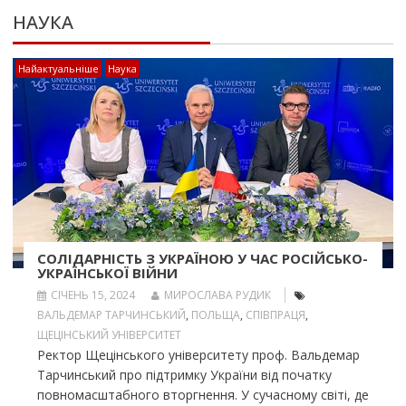
НАУКА
Найактуальніше
Наука
СОЛІДАРНІСТЬ З УКРАЇНОЮ У ЧАС РОСІЙСЬКО-
УКРАЇНСЬКОЇ ВІЙНИ
СІЧЕНЬ 15, 2024
МИРОСЛАВА РУДИК
ВАЛЬДЕМАР ТАРЧИНСЬКИЙ
,
ПОЛЬЩА
,
СПІВПРАЦЯ
,
ЩЕЦІНСЬКИЙ УНІВЕРСИТЕТ
Ректор Щецінського університету проф. Вальдемар
Тарчинський про підтримку України від початку
повномасштабного вторгнення. У сучасному світі, де