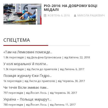
РІО-2016: НА ДОБРОМУ БОЦІ
МЕДАЛІ
ЖОВТЕНЬ 6, 2016
МИКОЛА РАШКЕВИЧ
СПЕЦТЕМА
«Там на Лемковині помежде...
1.8k переглядів
|
від
Дельфіна Ертановська
|
від Квітень 22, 2018
У колі моральної й політи...
1.3k переглядів
|
від
Листи до приятелів
|
від Липень 6, 2017
Позиція журналу Єжи Ґедро...
1k переглядів
|
від
Листи до приятелів
|
від Червень 30, 2017
Чи течія Вісли змиває пам...
797 переглядів
|
від
Йосип Лось
|
від Червень 30, 2017
Україна – Польща: маршрут...
780 переглядів
|
від
Йосип Лось
|
від Липень 11, 2017