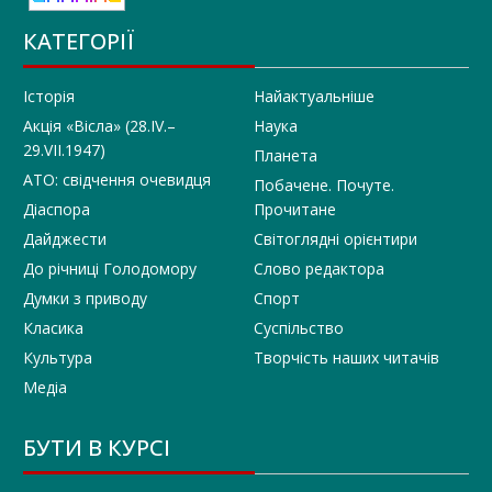
КАТЕГОРІЇ
Історія
Найактуальніше
Акція «Вісла» (28.IV.–
Наука
29.VII.1947)
Планета
АТО: свідчення очевидця
Побачене. Почуте.
Діаспора
Прочитане
Дайджести
Світоглядні орієнтири
До річниці Голодомору
Слово редактора
Думки з приводу
Спорт
Класика
Суспільство
Культура
Творчість наших читачів
Медіа
БУТИ В КУРСІ