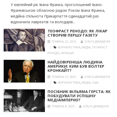
У ювілейний рік Івана Франка, проголошений Івано-
Франківською обласною радою Роком Івана Франка,
медійна спільнота Прикарпаття одинадцятий раз
відзначила лавреатів та володарів...
ТЕОФРАСТ РЕНОДО: ЯК ЛІКАР
СТВОРИВ ПЕРШУ ГАЗЕТУ
ТРАВЕНЬ 22, 2025
ОЛЬГА ДЕМИДЧУК
ЖУРНАЛІСТИКА
,
МЕДІА
,
ТЕОФРАСТ
РЕНОДО
,
ФРАНЦІЯ
НАЙДОВІРЕНІША ЛЮДИНА
АМЕРИКИ: КИМ БУВ ВОЛТЕР
КРОНКАЙТ?
ТРАВЕНЬ 21, 2025
ОЛЬГА ДЕМИДЧУК
ЖУРНАЛІСТИКА
,
МЕДІА
,
США
ПОСІБНИК ВІЛЬЯМА ГЕРСТА: ЯК
ПОБУДУВАТИ УСПІШНУ
МЕДІАІМПЕРІЮ?
ТРАВЕНЬ 8, 2025
ОЛЬГА ДЕМИДЧУК