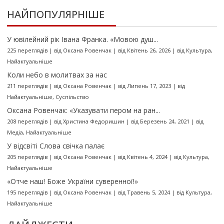
НАЙПОПУЛЯРНІШЕ
У ювілейний рік Івана Франка. «Мовою душ...
225 переглядів
|
від
Оксана Ровенчак
|
від Квітень 26, 2026
|
від
Культура
,
Найактуальніше
Коли небо в молитвах за нас
211 переглядів
|
від
Оксана Ровенчак
|
від Липень 17, 2023
|
від
Найактуальніше
,
Суспільство
Оксана Ровенчак: «Указувати пером на ран...
208 переглядів
|
від
Христина Федоришин
|
від Березень 24, 2021
|
від
Медіа
,
Найактуальніше
У відсвіті Слова свічка палає
205 переглядів
|
від
Оксана Ровенчак
|
від Квітень 4, 2024
|
від
Культура
,
Найактуальніше
«Отче наш! Боже України суверенної!»
195 переглядів
|
від
Оксана Ровенчак
|
від Травень 5, 2024
|
від
Культура
,
Найактуальніше