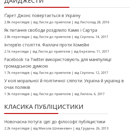
ДАЙДЖЕСТИ
Ґарет Джонс повертається в Україну
2.8k переглядів
|
від
Листи до приятелів
|
від Листопад 28, 2016
Як питання свободи розділило Камю і Сартра
2.8k переглядів
|
від
Листи до приятелів
|
від Серпень 14, 2017
Інтерв’ю століття. Фаллачі проти Хомейні
2.1k перегляди
|
від
Листи до приятелів
|
від Березень 11, 2017
Facebook та Twitter використовують для маніпуляції
громадською думкою
1.7k переглядів
|
від
Листи до приятелів
|
від Серпень 12, 2017
У колі моральної й політичної сліпоти: Україна й українці в
очах поляків
1.3k переглядів
|
від
Листи до приятелів
|
від Липень 6, 2017
КЛАСИКА ПУБЛІЦИСТИКИ
Новочасна потуга: ідеї до філософії публіцистики
2.2k переглядів
|
від
Микола Шлемкевич
|
від Грудень 26, 2013