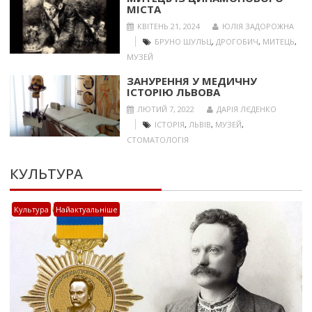
МІСТА
КВІТЕНЬ 21, 2024
ЮЛІЯ ЗАДОРОЖНА
БРУНО ШУЛЬЦ
,
ДРОГОБИЧ
,
МИТЕЦЬ
,
МУЗЕЙ
ЗАНУРЕННЯ У МЕДИЧНУ
ІСТОРІЮ ЛЬВОВА
ЛЮТИЙ 7, 2022
ДАРІЯ ЛЄДЕНКО
ІСТОРІЯ
,
ЛЬВІВ
,
МУЗЕЙ
,
СТОМАТОЛОГІЯ
КУЛЬТУРА
Культура
Найактуальніше