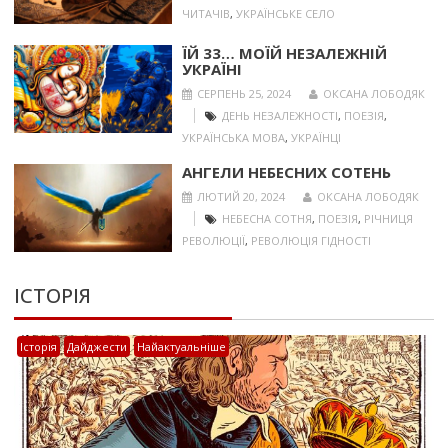
ЧИТАЧІВ
,
УКРАЇНСЬКЕ СЕЛО
ЇЙ 33… МОЇЙ НЕЗАЛЕЖНІЙ
УКРАЇНІ
СЕРПЕНЬ 25, 2024
ОКСАНА ЛОБОДЯК
ДЕНЬ НЕЗАЛЕЖНОСТІ
,
ПОЕЗІЯ
,
УКРАЇНСЬКА МОВА
,
УКРАЇНЦІ
АНГЕЛИ НЕБЕСНИХ СОТЕНЬ
ЛЮТИЙ 20, 2024
ОКСАНА ЛОБОДЯК
НЕБЕСНА СОТНЯ
,
ПОЕЗІЯ
,
РІЧНИЦЯ
РЕВОЛЮЦІЇ
,
РЕВОЛЮЦІЯ ГІДНОСТІ
ІСТОРІЯ
Історія
Дайджести
Найактуальніше