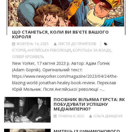
ЩО СТАНЕТЬСЯ, КОЛИ ВИ ВБ’ЄТЕ ВАШОГО
КОРОЛЯ
ЖОВТЕНЬ 14, 2025
ЛИСТИ ДО ПРИЯТЕЛІВ
ІСТОРІЯ
,
АНГЛІЙСЬКА РЕВОЛЮЦІЯ
,
БОРОТЬБА ЗА ВЛАДУ
,
ОЛІВЕР КРОМВЕЛЬ
New Yorker, 17 квітня 2023 р. Автор: Адам Ґопнік
(Adam Gopnik). Оригінальний текст:
https://www.newyorker.com/magazine/2023/04/24/the-
blazing-world-jonathan-healey-book-review. Переклав
Юрій Мельник. Після Англійської революції –...
ПОСІБНИК ВІЛЬЯМА ГЕРСТА: ЯК
ПОБУДУВАТИ УСПІШНУ
МЕДІАІМПЕРІЮ?
ТРАВЕНЬ 8, 2025
ОЛЬГА ДЕМИДЧУК
МИТЕЦЬ ІЗ ЦИНАМОНОВОГО