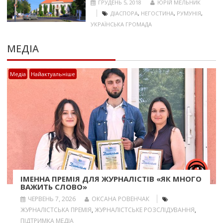
ГРУДЕНЬ 5, 2018
ЮРІЙ МЕЛЬНИК
ДІАСПОРА
,
НЕГОСТИНА
,
РУМУНІЯ
,
УКРАЇНСЬКА ГРОМАДА
МЕДІА
Медіа
Найактуальніше
ІМЕННА ПРЕМІЯ ДЛЯ ЖУРНАЛІСТІВ «ЯК МНОГО
ВАЖИТЬ СЛОВО»
ЧЕРВЕНЬ 7, 2026
ОКСАНА РОВЕНЧАК
ЖУРНАЛІСТСЬКА ПРЕМІЯ
,
ЖУРНАЛІСТСЬКЕ РОЗСЛІДУВАННЯ
,
ПІДТРИМКА МЕДІА