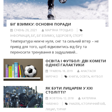
БІГ ВЗИМКУ: ОСНОВНІ ПОРАДИ
СІЧЕНЬ 26, 2021
МАР’ЯНА ТРОЦЬКО
ІНФОРМАЦІЯ
,
БІГ
,
БІГ ВЗИМКУ
,
ЗДОРОВ'Я
,
СПОРТ
Температура нижче нуля, сніг та сильний вітер – не
привід для того, щоб відмовитись від бігу та
переносити тренування в задушливий...
ОСВІТА І ФУТБОЛ: ДВІ КОМЕТИ
ОДНІЄЇ ГАЛАКТИКИ
ТРАВЕНЬ 18, 2019
АНАСТАСІЯ
ХАРЕЧКО
КНИГИ
,
ОСВІТА
,
ФУТБОЛ
ЯК БУТИ ЛИЦАРЕМ У ХХІ
СТОЛІТТІ?
ЖОВТЕНЬ 12, 2018
КАТЕРИНА
ЧУБЕНКО
PANZER
,
ІСТОРИЧНИЙ БІЙ
,
ЛИЦАР
,
ТУРНІР