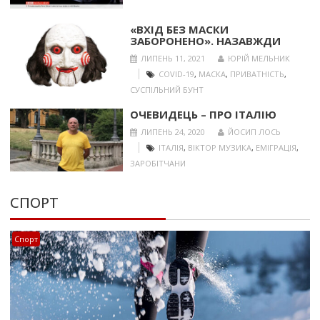
«ВХІД БЕЗ МАСКИ
ЗАБОРОНЕНО». НАЗАВЖДИ
ЛИПЕНЬ 11, 2021
ЮРІЙ МЕЛЬНИК
COVID-19
,
МАСКА
,
ПРИВАТНІСТЬ
,
СУСПІЛЬНИЙ БУНТ
ОЧЕВИДЕЦЬ – ПРО ІТАЛІЮ
ЛИПЕНЬ 24, 2020
ЙОСИП ЛОСЬ
ІТАЛІЯ
,
ВІКТОР МУЗИКА
,
ЕМІГРАЦІЯ
,
ЗАРОБІТЧАНИ
СПОРТ
Спорт