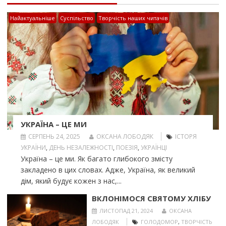
Найактуальніше
Суспільство
Творчість наших читачів
УКРАЇНА – ЦЕ МИ
СЕРПЕНЬ 24, 2025
ОКСАНА ЛОБОДЯК
ІСТОРЯ
УКРАЇНИ
,
ДЕНЬ НЕЗАЛЕЖНОСТІ
,
ПОЕЗІЯ
,
УКРАЇНЦІ
Україна – це ми. Як багато глибокого змісту
закладено в цих словах. Адже, Україна, як великий
дім, який будує кожен з нас,...
ВКЛОНІМОСЯ СВЯТОМУ ХЛІБУ
ЛИСТОПАД 21, 2024
ОКСАНА
ЛОБОДЯК
ГОЛОДОМОР
,
ТВОРЧІСТЬ