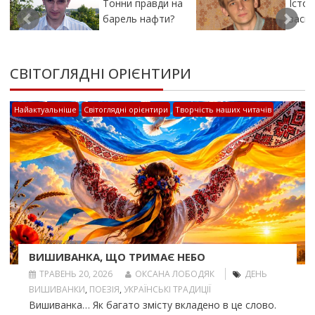
Тонни правди на
Істор
барель нафти?
засп
СВІТОГЛЯДНІ ОРІЄНТИРИ
Найактуальніше
Світоглядні орієнтири
Творчість наших читачів
ВИШИВАНКА, ЩО ТРИМАЄ НЕБО
ТРАВЕНЬ 20, 2026
ОКСАНА ЛОБОДЯК
ДЕНЬ
ВИШИВАНКИ
,
ПОЕЗІЯ
,
УКРАЇНСЬКІ ТРАДИЦІЇ
Вишиванка… Як багато змісту вкладено в це слово.