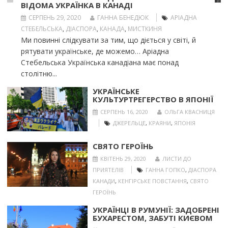
ВІДОМА УКРАЇНКА В КАНАДІ
СЕРПЕНЬ 29, 2020
ГАННА БЕНЕДЮК
АРІАДНА
СТЕБЕЛЬСЬКА
,
ДІАСПОРА
,
КАНАДА
,
МИСТКИНЯ
Ми повинні слідкувати за тим, що діється у світі, й
рятувати українське, де можемо… Аріадна
Стебельська Українська канадіана має понад
столітню...
УКРАЇНСЬКЕ
КУЛЬТУРТРЕГЕРСТВО В ЯПОНІЇ
СЕРПЕНЬ 16, 2020
ОЛЬГА КВАСНИЦЯ
ДЖЕРЕЛЬЦЕ
,
КРАЯНИ
,
ЯПОНІЯ
СВЯТО ГЕРОЇНЬ
КВІТЕНЬ 29, 2020
ЛИСТИ ДО
ПРИЯТЕЛІВ
ГАННА ГОПКО
,
ДІАСПОРА
КАНАДИ
,
КЕНГІРСЬКЕ ПОВСТАННЯ
,
СВЯТО
ГЕРОЇНЬ
УКРАЇНЦІ В РУМУНІЇ: ЗАДОБРЕНІ
БУХАРЕСТОМ, ЗАБУТІ КИЄВОМ