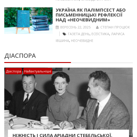
УКРАЇНА ЯК ПАЛІМПСЕСТ АБО
ПИСЬМЕННИЦЬКІ РЕФЛЕКСІЇ
НАД «НЕОЧЕВИДНИМ»
ВЕРЕСЕНЬ 22, 2025
СТЕПАН ПРОЦЮК
ГАЗЕТА ДЕНЬ
,
ЕСЕЇСТИКА
,
ЛАРИСА
ІВШИНА
,
НЕОЧЕВИДНЕ
ДІАСПОРА
Діаспора
Найактуальніше
НІЖНІСТЬ І СИЛА АРІАДНИ СТЕБЕЛЬСЬКОЇ.