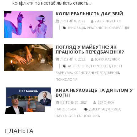
конфлікти та нестабільність стають...
КОЛИ РЕАЛЬНІСТЬ ДАЄ ЗБІЙ
ЛЮТИЙ 8, 2022
ДАРІЯ ЛЄДЕНКО
ІННОВАЦІЇ
,
РЕАЛЬНІСТЬ
,
СИМУЛЯЦІЯ
ПОГЛЯД У МАЙБУТНЄ: ЯК
ПРАЦЮЮТЬ ПЕРЕДБАЧЕННЯ?
ЛЮТИЙ 7, 2022
ЮЛІЯ РАВЛЮК
АСТРОЛОГІЯ
,
ГОРОСКОП
,
ЕФЕКТ
БАРНУМА
,
КОГНІТИВНІ УПЕРЕДЖЕННЯ
,
ПСИХОЛОГІЯ
КИВА НЕУКОВЕЦЬ ТА ДИПЛОМ У
ВОГНІ
КВІТЕНЬ 30, 2021
ВЕРОНІКА
НАНОВСЬКА
ДИСЕРТАЦІЯ
,
КИВА
,
НАУКА
,
ОСВІТА
,
ПОЛІТИКА
ПЛАНЕТА