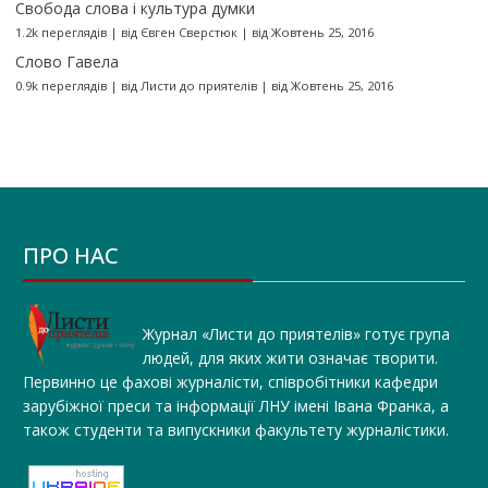
Свобода слова і культура думки
1.2k переглядів
|
від
Євген Сверстюк
|
від Жовтень 25, 2016
Слово Гавела
0.9k переглядів
|
від
Листи до приятелів
|
від Жовтень 25, 2016
ПРО НАС
Журнал «Листи до приятелів» готує група
людей, для яких жити означає творити.
Первинно це фахові журналісти, співробітники кафедри
зарубіжної преси та інформації ЛНУ імені Івана Франка, а
також студенти та випускники факультету журналістики.