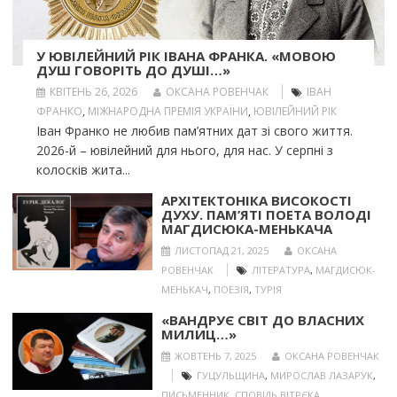
У ЮВІЛЕЙНИЙ РІК ІВАНА ФРАНКА. «МОВОЮ
ДУШ ГОВОРІТЬ ДО ДУШІ…»
КВІТЕНЬ 26, 2026
ОКСАНА РОВЕНЧАК
ІВАН
ФРАНКО
,
МІЖНАРОДНА ПРЕМІЯ УКРАЇНИ
,
ЮВІЛЕЙНИЙ РІК
Іван Франко не любив пам’ятних дат зі свого життя.
2026-й – ювілейний для нього, для нас. У серпні з
колосків жита...
АРХІТЕКТОНІКА ВИСОКОСТІ
ДУХУ. ПАМ’ЯТІ ПОЕТА ВОЛОДІ
МАГДИСЮКА-МЕНЬКАЧА
ЛИСТОПАД 21, 2025
ОКСАНА
РОВЕНЧАК
ЛІТЕРАТУРА
,
МАГДИСЮК-
МЕНЬКАЧ
,
ПОЕЗІЯ
,
ТУРІЯ
«ВАНДРУЄ СВІТ ДО ВЛАСНИХ
МИЛИЦ…»
ЖОВТЕНЬ 7, 2025
ОКСАНА РОВЕНЧАК
ГУЦУЛЬЩИНА
,
МИРОСЛАВ ЛАЗАРУК
,
ПИСЬМЕННИК
,
СПОВІДЬ ВІТРЄКА