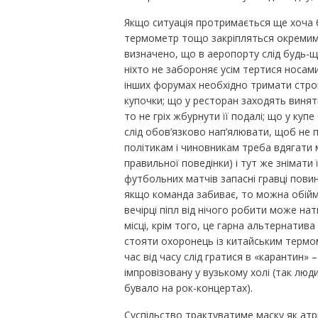
Якщо ситуація протримається ще хоча б 
термометр тощо закріпляться окремим 
визначено, що в аеропорту слід будь-що
ніхто не забороняє усім тертися носам
інших форумах необхідно тримати строг
купочки; що у ресторан заходять винятко
то не гріх жбурнути її подалі; що у купе
слід обов’язково нап’ялювати, щоб не 
політикам і чиновникам треба вдягати 
правильної поведінки) і тут же знімати 
футбольних матчів запасні гравці повин
якщо команда забиває, то можна обійма
вечірці піпл від нічого робити може на
місці, крім того, це гарна альтернатива
стояти охоронець із китайським термом
час від часу слід гратися в «карантин»
імпровізовану у вузькому холі (так люди
бувало на рок-концертах).
Суспільство трактуватиме маску як атр