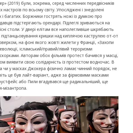
ер» (2019) були, зокрема, серед численних передвісників
 настроїв по всьому світу. Упосліджені і знедолені
і багатих. Боржники гострять ножі із думкою про
авців підстерігають орендарі. Підлеглі зриваються на
існі столи. У двері елітам все наполегливіше шкрябають
і підтанцьовування кришки над киплячою каструлею от-от
верком, на фоні якого жовті жилети у Франції, «Захопи
еволюції, ісламський/правий/лівий тероризми
корками. Авторам обох фільмів протест бачився у масці,
бом виявити свою солідарність із протестом водночас. В
а чи у масках Джокера фізично ламає чинний порядок, не
віть це був лайт-варіант, адже за фірмовими масками
Ґоустфейс або Пили вгадувався ще радикальніший, ще
я-мізантропа.