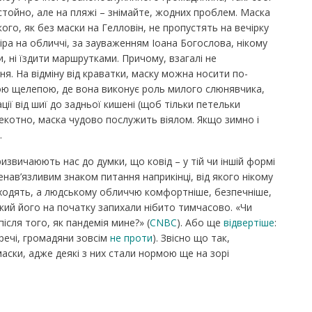
стойно, але на пляжі – знімайте, жодних проблем. Маска
ого, як без маски на Гелловін, не пропустять на вечірку
звіра на обличчі, за зауваженням Іоана Богослова, нікому
и, ні їздити маршрутками. Причому, взагалі не
я. На відміну від краватки, маску можна носити по-
ьою щелепою, де вона виконує роль милого слюнявчика,
ції від шиї до задньої кишені (щоб тільки петельки
спекотно, маска чудово послужить віялом. Якщо зимно і
.
ризвичаюють нас до думки, що ковід – у тій чи іншій формі
 ненав’язливим знаком питання наприкінці, від якого нікому
ідходять, а людcькому обличчю комфортніше, безпечніше,
який його на початку запихали нібито тимчасово. «Чи
сля того, як пандемія мине?» (
CNBC
). Або ще
відвертіше
:
речі, громадяни зовсім
не проти
). Звісно що так,
аски, адже деякі з них стали нормою ще на зорі