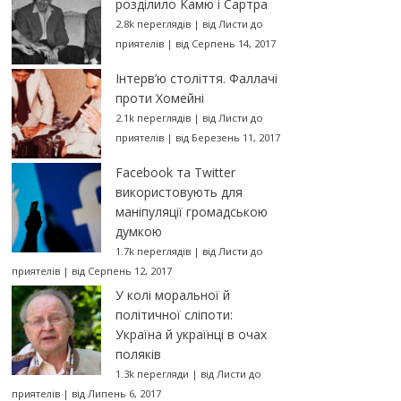
розділило Камю і Сартра
2.8k переглядів
|
від
Листи до
приятелів
|
від Серпень 14, 2017
Інтерв’ю століття. Фаллачі
проти Хомейні
2.1k переглядів
|
від
Листи до
приятелів
|
від Березень 11, 2017
Facebook та Twitter
використовують для
маніпуляції громадською
думкою
1.7k переглядів
|
від
Листи до
приятелів
|
від Серпень 12, 2017
У колі моральної й
політичної сліпоти:
Україна й українці в очах
поляків
1.3k перегляди
|
від
Листи до
приятелів
|
від Липень 6, 2017