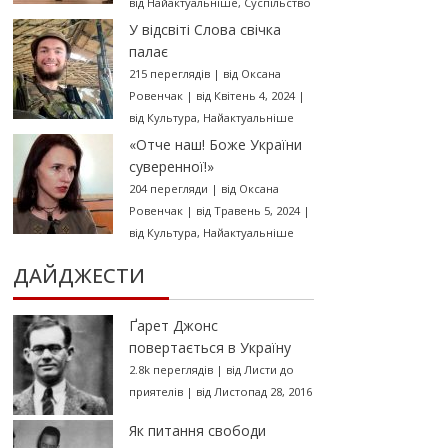
від
Найактуальніше
,
Суспільство
У відсвіті Слова свічка
палає
215 переглядів
|
від
Оксана
Ровенчак
|
від Квітень 4, 2024
|
від
Культура
,
Найактуальніше
«Отче наш! Боже України
суверенної!»
204 перегляди
|
від
Оксана
Ровенчак
|
від Травень 5, 2024
|
від
Культура
,
Найактуальніше
ДАЙДЖЕСТИ
Ґарет Джонс
повертається в Україну
2.8k переглядів
|
від
Листи до
приятелів
|
від Листопад 28, 2016
Як питання свободи