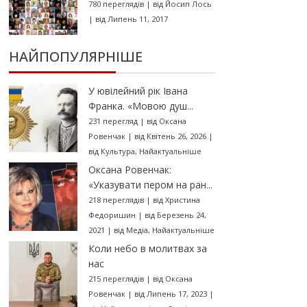
780 переглядів
|
від
Йосип Лось
|
від Липень 11, 2017
НАЙПОПУЛЯРНІШЕ
У ювілейний рік Івана
Франка. «Мовою душ...
231 перегляд
|
від
Оксана
Ровенчак
|
від Квітень 26, 2026
|
від
Культура
,
Найактуальніше
Оксана Ровенчак:
«Указувати пером на ран...
218 переглядів
|
від
Христина
Федоришин
|
від Березень 24,
2021
|
від
Медіа
,
Найактуальніше
Коли небо в молитвах за
нас
215 переглядів
|
від
Оксана
Ровенчак
|
від Липень 17, 2023
|