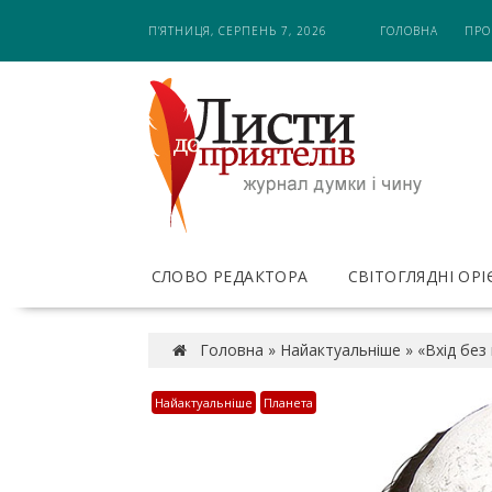
S
П’ЯТНИЦЯ, СЕРПЕНЬ 7, 2026
ГОЛОВНА
ПРО
k
i
p
t
o
c
o
n
t
e
СЛОВО РЕДАКТОРА
СВІТОГЛЯДНІ ОР
n
t
Головна
»
Найактуальніше
»
«Вхід без
Найактуальніше
Планета