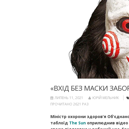
«ВХІД БЕЗ МАСКИ ЗАБ
ЛИПЕНЬ 11, 2021
ЮРІЙ МЕЛЬНИК
ПРОЧИТАНО 2621 РАЗ
Міністр охорони здоров’я Об’єднан
таблоїд
The
Sun
оприлюднив відео і