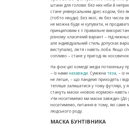
штани для голови: без них ніби й непри
стане універсальним дрес-кодом, без як
(тобто нікуди). Без якої, як без числа 
не можна буде ні купувати, ні продават
принциповим є її правильне використанн
різному: класичний варіант – під нижн
але індивідуальний стиль допускає варіа
виступали), ліктя і навіть лоба. Якщо 
сопливо – стане у пригоді як носовичок
На фоні цієї комедії медіа потихеньку п
– із нами
назавжди
. Суміжна
теза
, – із
не легше, – що пандемії приходять і в
тепліше залишатися у тому футлярі, у 
стануть маски «новою нормою» навіть пі
«Чи носитимемо ми маски завжди» (До 
носитимемо, питання в тому, які саме м
людського роду.
МАСКА БУНТІВНИКА