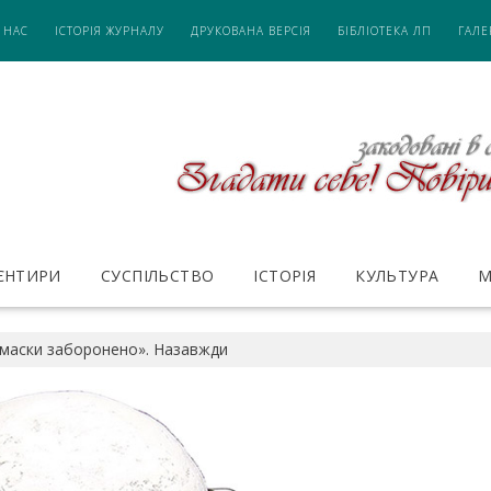
 НАС
ІСТОРІЯ ЖУРНАЛУ
ДРУКОВАНА ВЕРСІЯ
БІБЛІОТЕКА ЛП
ГАЛЕ
ІЄНТИРИ
СУСПІЛЬСТВО
ІСТОРІЯ
КУЛЬТУРА
М
 маски заборонено». Назавжди