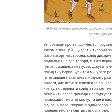
«Біблеїсти тепер вважають, що Адама та Є
масок». Джере
Усі розмови про те, що міністр порушив
Разом з тим, цей інцидент – типовий пр
його виворітна сторона, ковід-дисидент
поділилися на два табори, із яких перш
гумові рукавички влітку, засуджувати лю
посидіти у парку. Були такі минулого р
п’ять хвилин і привчали в жодному разі
вимоги, але встигли взятися за пошире
ковіду, порівнювати ковід із грипом і н
обмежити права громадян, засуджувати і
провокацію і носять маску, та ще й вак
відносно мало, скоріше в одній голові в
поперемінно витіснятимуть одна одну, 