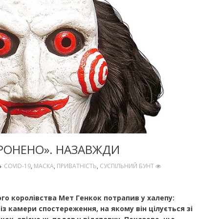
ОРОНЕНО». НАЗАВЖДИ
COVID-19
,
МАСКА
,
ПРИВАТНІСТЬ
,
СУСПІЛЬНИЙ БУНТ
ого королівства Мет Генкок потрапив у халепу:
з камери спостереження, на якому він цілується зі