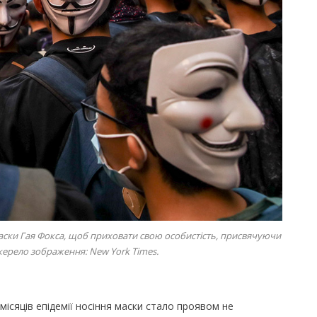
маски Гая Фокса, щоб приховати свою особистість, присвячуючи
Джерело зображення: New York Times.
ісяців епідемії носіння маски стало проявом не