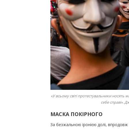
«У всьому світі протестувальники носять 
себе справі». 
МАСКА ПОКІРНОГО
За безжальною іронією долі, впродовж м