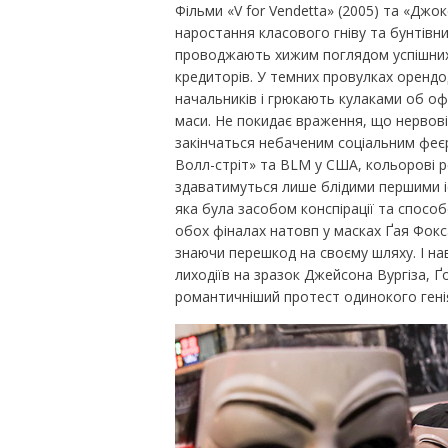
Фільми «V for Vendetta» (2005) та «Джок
наростання класового гніву та бунтівних
проводжають хижим поглядом успішних 
кредиторів. У темних провулках орендод
начальників і грюкають кулаками об оф
маси. Не покидає враження, що нервов
закінчаться небаченим соціальним феєр
Волл-стріт» та BLM у США, кольорові р
здаватимуться лише блідими першими іс
яка була засобом конспірації та спосо
обох фіналах натовп у масках Ґая Фокс
знаючи перешкод на своєму шляху. І на
лиходіїв на зразок Джейсона Вургіза, 
романтичніший протест одинокого гені