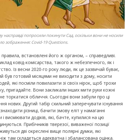
ву насправді попросили покинути Сад, оскільки вони не носили
ло зображення: Covid-19 Questions.
 правила, встановлені його ж органом, – справедливі.
иклад ковід-комісарства, такого ж небезпечного, як і
ство. Із весни 2020-го року люди, як це зазвичай буває,
ий був готовий місяцями не виходити з дому, носити
дей, які посміли повилазити зі своїх нірок, щоб трохи
оку, пригадайте. Вони закликали інших мити руки кожні
 не торкатися обличчя. Сьогодні вони забули про ці
ння нових. Другий табір схильний заперечувати існування
е знаходити різниці, бачити змову еліт у намаганні
 висміювати додіків, які, бачте, купилися на цю
цинуються. Прибічників тверезої, виваженої позиції
живуться дві окреслені вище полярні думки, які
ніж там складеться адекватна і збалансована оцінка.