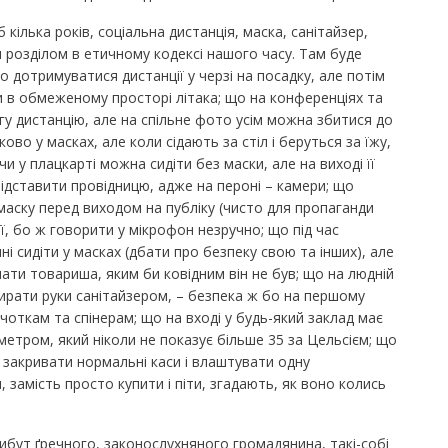
кілька років, соціальна дистанція, маска, санітайзер,
розділом в етичному кодексі нашого часу. Там буде
 дотримуватися дистанції у черзі на посадку, але потім
и в обмеженому просторі літака; що на конференціях та
у дистанцію, але на спільне фото усім можна збитися до
во у масках, але коли сідають за стіл і беруться за їжу,
 чи у плацкарті можна сидіти без маски, але на виході її
підставити провідницю, адже на пероні – камери; що
маску перед виходом на публіку (чисто для пропаганди
її, бо ж говорити у мікрофон незручно; що під час
ні сидіти у масках (дбати про безпеку свою та інших), але
ти товариша, яким би ковідним він не був; що на людній
тирати руки санітайзером, – безпека ж бо на першому
 чоткам та спінерам; що на вході у будь-який заклад має
етром, який ніколи не показує більше 35 за Цельсієм; що
 – закривати нормальні каси і влаштувати одну
, замість просто купити і піти, згадають, як воно колись
ибут ґречного, законослухняного громадянина, такі-собі