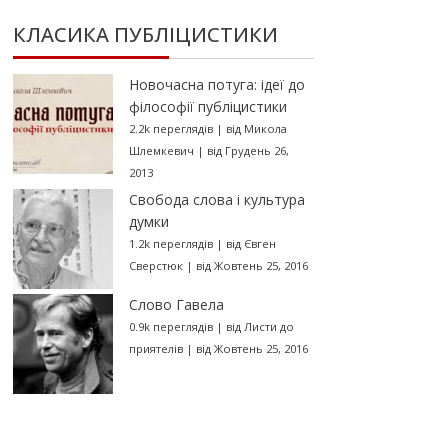
КЛАСИКА ПУБЛІЦИСТИКИ
Новочасна потуга: ідеї до
філософії публіцистики
2.2k переглядів
|
від
Микола
Шлемкевич
|
від Грудень 26,
2013
Свобода слова і культура
думки
1.2k переглядів
|
від
Євген
Сверстюк
|
від Жовтень 25, 2016
Слово Гавела
0.9k переглядів
|
від
Листи до
приятелів
|
від Жовтень 25, 2016