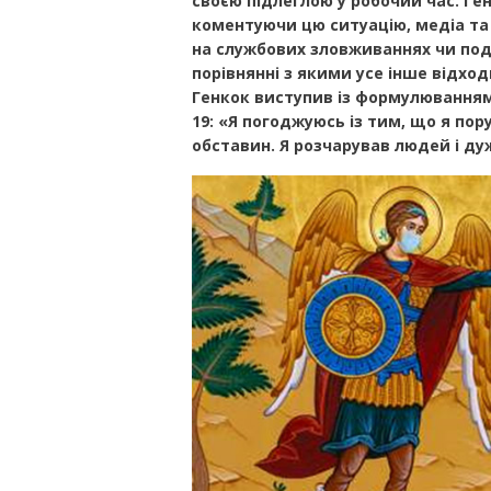
своєю підлеглою у робочий час. Ген
коментуючи цю ситуацію, медіа та
на службових зловживаннях чи подр
порівнянні з якими усе інше відход
Генкок виступив із формулюванням
19: «Я погоджуюсь із тим, що я по
обставин. Я розчарував людей і д