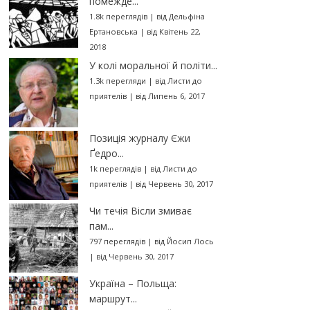
помежде...
1.8k переглядів
|
від
Дельфіна
Ертановська
|
від Квітень 22,
2018
У колі моральної й політи...
1.3k перегляди
|
від
Листи до
приятелів
|
від Липень 6, 2017
Позиція журналу Єжи
Ґедро...
1k переглядів
|
від
Листи до
приятелів
|
від Червень 30, 2017
Чи течія Вісли змиває
пам...
797 переглядів
|
від
Йосип Лось
|
від Червень 30, 2017
Україна – Польща:
маршрут...