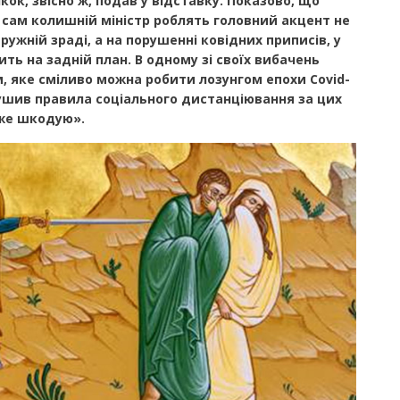
кок, звісно ж, подав у відставку. Показово, що
 сам колишній міністр роблять головний акцент не
ужній зраді, а на порушенні ковідних приписів, у
ить на задній план. В одному зі своїх вибачень
, яке сміливо можна робити лозунгом епохи
Covid
-
рушив правила соціального дистанціювання за цих
уже шкодую».