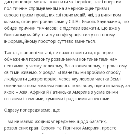
диспропорцію можна пояснити як інерцією, так і впертим
політичним спрямуванням на американоцентризм і
євроцентризм провідних світових медій, які, за винятком
кількох, сконцентровані саме у США і Європі. Зауважимо, що
обидві причини тимчасові: є підстави вважати, що вже у
близькому майбутньому конфігурація сил у світовому
інформаційному просторі суттєво зміниться.
Так-от, шановні читачі, не важко помітити, що через
обмеження горизонту розвиненими континентами нам
невтямки, у якому великому, багатовимірному, строкатому
світі ми живемо. У розділі «Планета» ми зробимо спробу
ліквідувати диспропорцію, через яку левова частка Землі
опинилася поза межами нашого поля зору, підняти завісу, за
якою – Азія, Африка й Латинська Америка з усіма їхніми
світлими і темними, сумними і радісними аспектами.
Одразу попереджаємо, що:
– ми не маємо жодних упереджень щодо багатих,
розвинених країн Європи та Північної Америки, просто