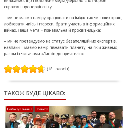
вважаємо, що глобальне медіадзеркало спотворює
справжні пропорції світу;
– ми не маємо наміру працювати на імідж тих чи інших країн,
лобіювати чиїсь інтереси, брати участь в інформаційних
війнах. Наша мета – пізнавальна й просвітницька;
– ми не претендуємо на статус безапеляційних експертів,
навпаки – маємо намір пізнавати планету, на якій живемо,
разом із читачами «Листів до приятелів».
(18 голосів)
ТАКОЖ БУДЕ ЦІКАВО:
Найактуальніше
Планета