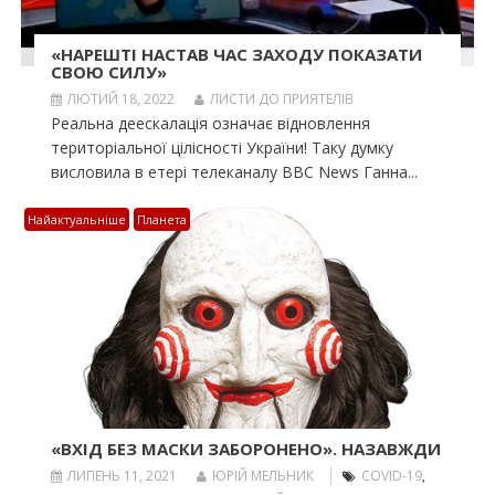
«НАРЕШТІ НАСТАВ ЧАС ЗАХОДУ ПОКАЗАТИ
СВОЮ СИЛУ»
ЛЮТИЙ 18, 2022
ЛИСТИ ДО ПРИЯТЕЛІВ
Реальна деескалація означає відновлення
територіальної цілісності України! Таку думку
висловила в етері телеканалу BBC News Ганна...
Найактуальніше
Планета
«ВХІД БЕЗ МАСКИ ЗАБОРОНЕНО». НАЗАВЖДИ
ЛИПЕНЬ 11, 2021
ЮРІЙ МЕЛЬНИК
COVID-19
,