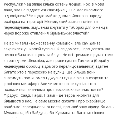
Республіки Чад (лише кілька сотень людей), носіїв мови
лаал, яка не піддається класифікації і не має писемного
відповідника? Чи щодо майже двомільйонного народу
рохінджа на території М’янми, який зазнає гонінь та
переслідувань, змушений існувати у таборах для біженців
через вороже ставлення бірманських властей?
Не всі читали «Божественну комедію», але сам Данте
закріпився у широкій суспільній свідомості, і про дев’ять кіл
пекла обиватель щось та й чув. Не всі тримали в руках томи
з трагедіями Шекспіра, але процитувати Гамлета (бодай у
нецензурній обробці відомого перелицювальника) здатен
багато хто з перехожих на вулиці. Ще більше вони
знатимуть про «Ромео і Джульєтту» (на рівні анекдотів та
іронічних метафор). Але чи може наше суспільство
похвалитися знаннями про перських класичних поетів?
Фірдоусі, Сааді, Гафіз, Нізамі – це терра інкоґніта для
більшості з нас. Те саме можна сказати і про скарбницю
арабської середньовічної поезії, про любовну лірику ібн аль-
Мулавваха, ібн-Зайдуна, ібн-Кузмана та багатьох інших