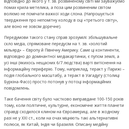
відповідно до якого у т. зв. розвиненому світі ми зауважуємо
помах крила метелика, а поза цим розвиненим світом
воліємо не помічати важкої ходи слона. (Напрошується
твердження про непомітну колоду в оці «третього світу»,
але воно не зовсім доречне).
Передумови такого стану справ зрозумілі: збільшувальне
скло медіа, спрямоване передусім на т. зв. «золотий
мільярд» – Європу й Північну Америку. Саме ці континенти,
відповідно до домінантної медіакартинки, є пупом землі, а
усі інші (якихось нещасних 6/7 людства) варті витіснення на
інформаційну периферію. Тому, наприклад, теракт у Парижі –
подія глобального масштабу, а теракт в Уагадугу (столиці
Буркіна-Фасо) просто потонув у потоці інформаційних
повідомлень.
Таке бачення світу було частково виправдане 100-150 років
тому, коли політичне, культурне, економічне життя планети
справді сходилося клином на Євроамериці, але в жодному
разі не у XXI ст., коли на очах міцніють такі альтернативні
полюси, як Китай, Індія чи Бразилія. Описану медійну