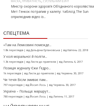
МАСКА
,
ПРИВАТНІСТЬ
,
СУСПІЛЬНИЙ БУНТ
Міністр охорони здоров’я Об’єднаного королівства
Мет Генкок потрапив у халепу: таблоїд The Sun
оприлюднив відео із...
СПЕЦТЕМА
«Там на Лемковині помежде...
1.8k переглядів
|
від
Дельфіна Ертановська
|
від Квітень 22, 2018
У колі моральної й політи...
1.3k переглядів
|
від
Листи до приятелів
|
від Липень 6, 2017
Позиція журналу Єжи Ґедро...
1k переглядів
|
від
Листи до приятелів
|
від Червень 30, 2017
Чи течія Вісли змиває пам...
797 переглядів
|
від
Йосип Лось
|
від Червень 30, 2017
Україна – Польща: маршрут...
780 переглядів
|
від
Йосип Лось
|
від Липень 11, 2017