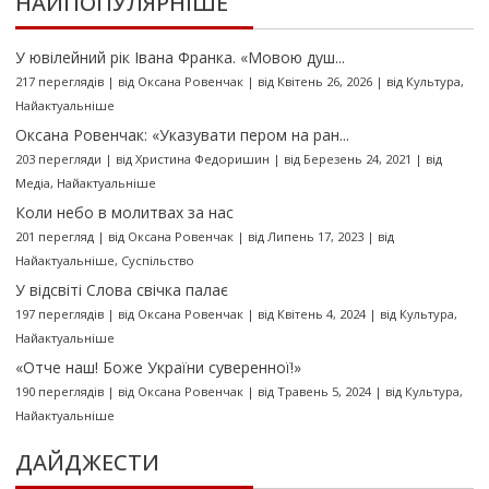
НАЙПОПУЛЯРНІШЕ
У ювілейний рік Івана Франка. «Мовою душ...
217 переглядів
|
від
Оксана Ровенчак
|
від Квітень 26, 2026
|
від
Культура
,
Найактуальніше
Оксана Ровенчак: «Указувати пером на ран...
203 перегляди
|
від
Христина Федоришин
|
від Березень 24, 2021
|
від
Медіа
,
Найактуальніше
Коли небо в молитвах за нас
201 перегляд
|
від
Оксана Ровенчак
|
від Липень 17, 2023
|
від
Найактуальніше
,
Суспільство
У відсвіті Слова свічка палає
197 переглядів
|
від
Оксана Ровенчак
|
від Квітень 4, 2024
|
від
Культура
,
Найактуальніше
«Отче наш! Боже України суверенної!»
190 переглядів
|
від
Оксана Ровенчак
|
від Травень 5, 2024
|
від
Культура
,
Найактуальніше
ДАЙДЖЕСТИ