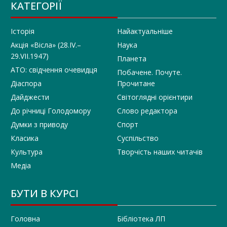
КАТЕГОРІЇ
Історія
Найактуальніше
Акція «Вісла» (28.IV.–
Наука
29.VII.1947)
Планета
АТО: свідчення очевидця
Побачене. Почуте.
Діаспора
Прочитане
Дайджести
Світоглядні орієнтири
До річниці Голодомору
Слово редактора
Думки з приводу
Спорт
Класика
Суспільство
Культура
Творчість наших читачів
Медіа
БУТИ В КУРСІ
Головна
Бібліотека ЛП