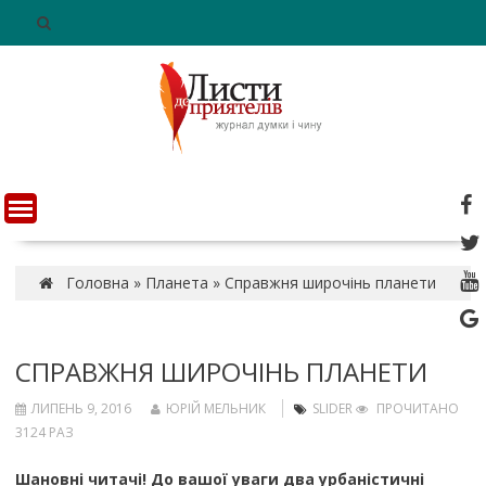
S
k
i
p
t
o
c
o
n
t
e
n
Головна
»
Планета
»
Справжня широчінь планети
t
СПРАВЖНЯ ШИРОЧІНЬ ПЛАНЕТИ
ЛИПЕНЬ 9, 2016
ЮРІЙ МЕЛЬНИК
SLIDER
ПРОЧИТАНО
3124 РАЗ
Шановні читачі! До вашої уваги два урбаністичні