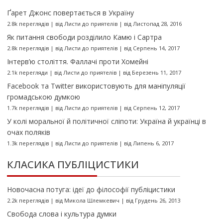
Ґарет Джонс повертається в Україну
2.8k переглядів
|
від
Листи до приятелів
|
від Листопад 28, 2016
Як питання свободи розділило Камю і Сартра
2.8k переглядів
|
від
Листи до приятелів
|
від Серпень 14, 2017
Інтерв’ю століття. Фаллачі проти Хомейні
2.1k перегляди
|
від
Листи до приятелів
|
від Березень 11, 2017
Facebook та Twitter використовують для маніпуляції
громадською думкою
1.7k переглядів
|
від
Листи до приятелів
|
від Серпень 12, 2017
У колі моральної й політичної сліпоти: Україна й українці в
очах поляків
1.3k переглядів
|
від
Листи до приятелів
|
від Липень 6, 2017
КЛАСИКА ПУБЛІЦИСТИКИ
Новочасна потуга: ідеї до філософії публіцистики
2.2k переглядів
|
від
Микола Шлемкевич
|
від Грудень 26, 2013
Свобода слова і культура думки