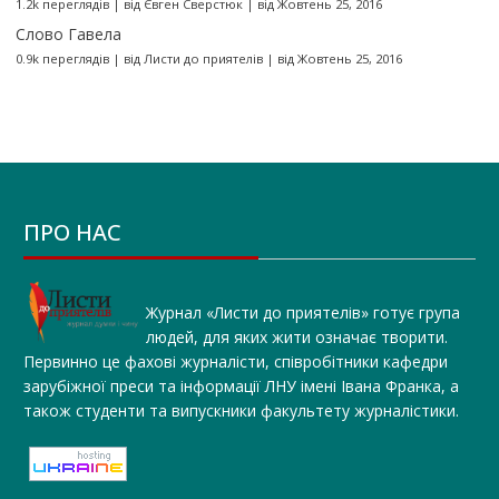
1.2k переглядів
|
від
Євген Сверстюк
|
від Жовтень 25, 2016
Слово Гавела
0.9k переглядів
|
від
Листи до приятелів
|
від Жовтень 25, 2016
ПРО НАС
Журнал «Листи до приятелів» готує група
людей, для яких жити означає творити.
Первинно це фахові журналісти, співробітники кафедри
зарубіжної преси та інформації ЛНУ імені Івана Франка, а
також студенти та випускники факультету журналістики.