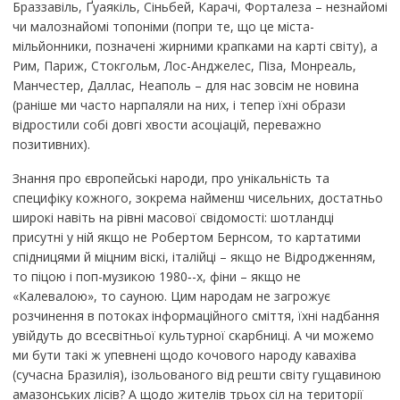
Браззавіль, Ґуаякіль, Сіньбей, Карачі, Форталеза – незнайомі
чи малознайомі топоніми (попри те, що це міста-
мільйонники, позначені жирними крапками на карті світу), а
Рим, Париж, Стокгольм, Лос-Анджелес, Піза, Монреаль,
Манчестер, Даллас, Неаполь – для нас зовсім не новина
(раніше ми часто нарпаляли на них, і тепер їхні образи
відростили собі довгі хвости асоціацій, переважно
позитивних).
Знання про європейські народи, про унікальність та
специфіку кожного, зокрема найменш чисельних, достатньо
широкі навіть на рівні масової свідомості: шотландці
присутні у ній якщо не Робертом Бернсом, то картатими
спідницями й міцним віскі, італійці – якщо не Відродженням,
то піцою і поп-музикою 1980‑-х, фіни – якщо не
«Калевалою», то сауною. Цим народам не загрожує
розчинення в потоках інформаційного сміття, їхні надбання
увійдуть до всесвітньої культурної скарбниці. А чи можемо
ми бути такі ж упевнені щодо кочового народу кавахіва
(сучасна Бразилія), ізольованого від решти світу гущавиною
амазонських лісів? А щодо жителів трьох сіл на території