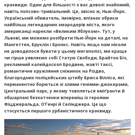
краєвиди. Один для більшості з вас доволі знайомий,
навіть попсово-тривіальний. Це, звісно ж, Нью-Йорк.
Український обиватель, імовірно, впізнає обриси
найбільш легендарних хмародерів міста, якого
американці нарекли «Великим Яблуком». Тут, у
Львові, ми можемо розібрати Нью-Йорк на деталі, на
Мангеттен, Бруклін і Бронкс. Навіть якщо нам ніколи
не доводилося бувати у цьому мегаполісі, ми краще
чи гірше уявляємо собі Статую Свободи, Брайтон Біч,
рекламний калейдоскоп Бродвею, жовті таксі,
романтичне кружляння сніжинок на Різдво,
благородних поліцейських штибу Брюса Вілліса, які
перманентно борються зі злими геніями-джокерами,
Центральний парк, у якому товпляться еміґранти й
обшарпані безхатченки впереміш із героями
Фіцджеральда, О’Генрі й Селінджера. Це що
стосується першого урбаністичного краєвиду.