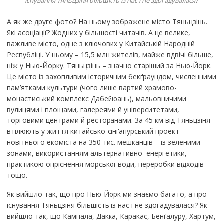
існування Тяньцзіня більшість із нас і не здогадувалася?
А як же друге фото? На ньому зображене місто Тяньцзінь.
Які асоціації? Жодних у більшості читачів. А це велике,
важливе місто, одне з ключових у Китайській Народній
Республіці. У ньому – 15,5 млн жителів, майже вдвічі більше,
ніж у Нью-Йорку. Тяньцзінь – значно старіший за Нью-Йорк.
Це місто із захопливим історичним бекґраундом, численними
пам’ятками культури (чого лише вартий храмово-
монастиський комплекс Дабейюань), мальовничими
вулицями і площами, галереями й університетами,
торговими центрами й ресторанами. За 45 км від Тяньцзіня
втілюють у життя китайсько-сінґапурський проект
новітнього екоміста на 350 тис. мешканців – із зеленими
зонами, використанням альтернативної енергетики,
практикою опріснення морської води, переробки відходів
тощо.
Як вийшло так, що про Нью-Йорк ми знаємо багато, а про
існування Тяньцзіня більшість із нас і не здогадувалася? Як
вийшло так, що Кампала, Дакка, Каракас, Бенґалуру, Хартум,