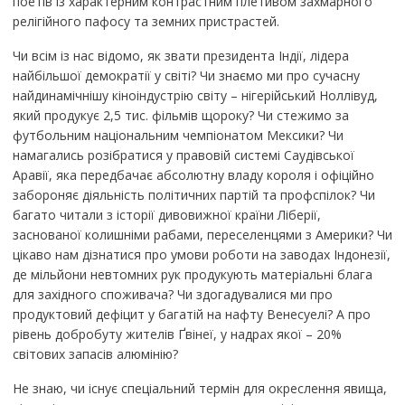
поетів із характерним контрастним плетивом захмарного
релігійного пафосу та земних пристрастей.
Чи всім із нас відомо, як звати президента Індії, лідера
найбільшої демократії у світі? Чи знаємо ми про сучасну
найдинамічнішу кіноіндустрію світу – нігерійський Ноллівуд,
який продукує 2,5 тис. фільмів щороку? Чи стежимо за
футбольним національним чемпіонатом Мексики? Чи
намагались розібратися у правовій системі Саудівської
Аравії, яка передбачає абсолютну владу короля і офіційно
забороняє діяльність політичних партій та профспілок? Чи
багато читали з історії дивовижної країни Ліберії,
заснованої колишніми рабами, переселенцями з Америки? Чи
цікаво нам дізнатися про умови роботи на заводах Індонезії,
де мільйони невтомних рук продукують матеріальні блага
для західного споживача? Чи здогадувалися ми про
продуктовий дефіцит у багатій на нафту Венесуелі? А про
рівень добробуту жителів Ґвінеї, у надрах якої – 20%
світових запасів алюмінію?
Не знаю, чи існує спеціальний термін для окреслення явища,