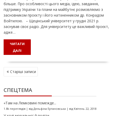
більше. Про особливості цього медіа, ідею, завдання,
підтримку України та плани на майбутнє розмовляємо з
засновником проєкту і його натхненником др. Конрадом
Войтилою. – Щецінський університет у грудні 2021 р.
заснував своє радіо. Для університету це важливий проєкт,
адже…
ЧИТАТИ
ДАЛІ
Н
Старіші записи
А
В
І
СПЕЦТЕМА
Г
А
Ц
«Там на Лемковині помежде...
І
1.8k переглядів
|
від
Дельфіна Ертановська
|
від Квітень 22, 2018
Я
У колі моральної й політи...