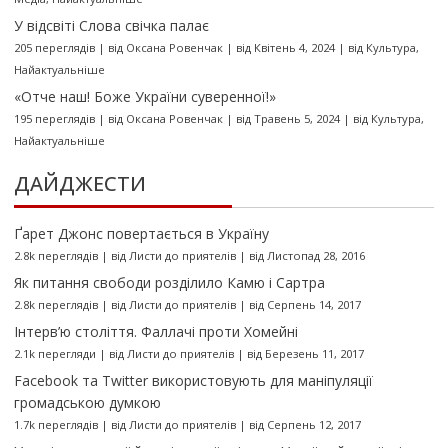
У відсвіті Слова свічка палає
205 переглядів
|
від
Оксана Ровенчак
|
від Квітень 4, 2024
|
від
Культура
,
Найактуальніше
«Отче наш! Боже України суверенної!»
195 переглядів
|
від
Оксана Ровенчак
|
від Травень 5, 2024
|
від
Культура
,
Найактуальніше
ДАЙДЖЕСТИ
Ґарет Джонс повертається в Україну
2.8k переглядів
|
від
Листи до приятелів
|
від Листопад 28, 2016
Як питання свободи розділило Камю і Сартра
2.8k переглядів
|
від
Листи до приятелів
|
від Серпень 14, 2017
Інтерв’ю століття. Фаллачі проти Хомейні
2.1k перегляди
|
від
Листи до приятелів
|
від Березень 11, 2017
Facebook та Twitter використовують для маніпуляції
громадською думкою
1.7k переглядів
|
від
Листи до приятелів
|
від Серпень 12, 2017