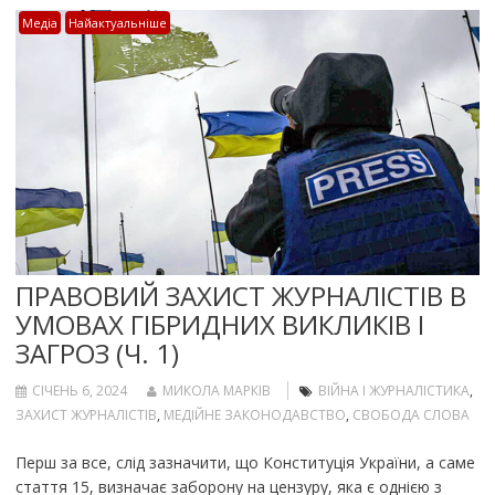
Медіа
Найактуальніше
ПРАВОВИЙ ЗАХИСТ ЖУРНАЛІСТІВ В
УМОВАХ ГІБРИДНИХ ВИКЛИКІВ І
ЗАГРОЗ (Ч. 1)
СІЧЕНЬ 6, 2024
МИКОЛА МАРКІВ
ВІЙНА І ЖУРНАЛІСТИКА
,
ЗАХИСТ ЖУРНАЛІСТІВ
,
МЕДІЙНЕ ЗАКОНОДАВСТВО
,
СВОБОДА СЛОВА
Перш за все, слід зазначити, що Конституція України, а саме
стаття 15, визначає заборону на цензуру, яка є однією з