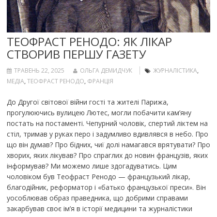
ТЕОФРАСТ РЕНОДО: ЯК ЛІКАР
СТВОРИВ ПЕРШУ ГАЗЕТУ
ТРАВЕНЬ 22, 2025
ОЛЬГА ДЕМИДЧУК
ЖУРНАЛІСТИКА
,
МЕДІА
,
ТЕОФРАСТ РЕНОДО
,
ФРАНЦІЯ
До Другої світової війни гості та жителі Парижа,
прогулюючись вулицею Лютес, могли побачити кам’яну
постать на постаменті. Чепурний чоловік, спертий ліктем на
стіл, тримав у руках перо і задумливо вдивлявся в небо. Про
що він думав? Про бідних, чиї долі намагався врятувати? Про
хворих, яких лікував? Про спраглих до новин французів, яких
інформував? Ми можемо лише здогадуватись. Цим
чоловіком був Теофраст Ренодо — французький лікар,
благодійник, реформатор і «батько французької преси». Він
уособлював образ праведника, що добрими справами
закарбував своє ім’я в історії медицини та журналістики