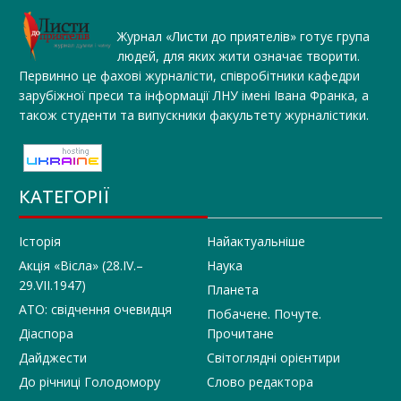
Журнал «Листи до приятелів» готує група
людей, для яких жити означає творити.
Первинно це фахові журналісти, співробітники кафедри
зарубіжної преси та інформації ЛНУ імені Івана Франка, а
також студенти та випускники факультету журналістики.
КАТЕГОРІЇ
Історія
Найактуальніше
Акція «Вісла» (28.IV.–
Наука
29.VII.1947)
Планета
АТО: свідчення очевидця
Побачене. Почуте.
Діаспора
Прочитане
Дайджести
Світоглядні орієнтири
До річниці Голодомору
Слово редактора