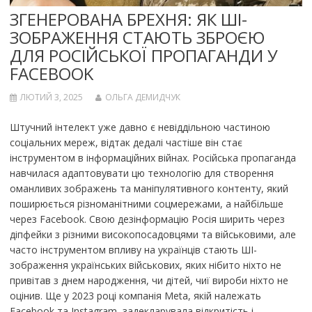
ЗГЕНЕРОВАНА БРЕХНЯ: ЯК ШІ-
ЗОБРАЖЕННЯ СТАЮТЬ ЗБРОЄЮ
ДЛЯ РОСІЙСЬКОЇ ПРОПАГАНДИ У
FACEBOOK
ЛЮТИЙ 3, 2025
ОЛЬГА ДЕМИДЧУК
Штучний інтелект уже давно є невіддільною частиною
соціальних мереж, відтак дедалі частіше він стає
інструментом в інформаційних війнах. Російська пропаганда
навчилася адаптовувати цю технологію для створення
оманливих зображень та маніпулятивного контенту, який
поширюється різноманітними соцмережами, а найбільше
через Facebook. Свою дезінформацію Росія ширить через
діпфейки з різними високопосадовцями та військовими, але
часто інструментом впливу на українців стають ШІ-
зображення українських військових, яких нібито ніхто не
привітав з днем народження, чи дітей, чиї вироби ніхто не
оцінив. Ще у 2023 році компанія Meta, якій належать
Facebook та Instagram, задекларувала відкритість і