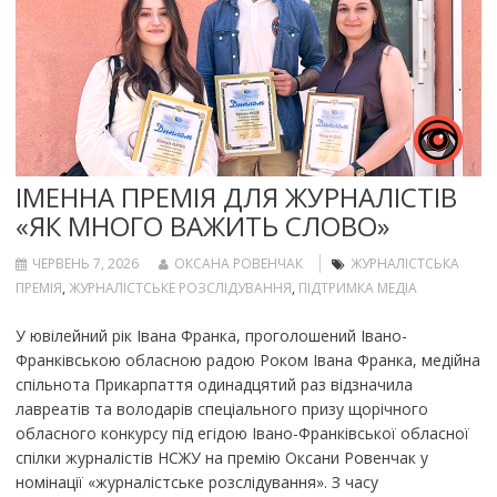
ІМЕННА ПРЕМІЯ ДЛЯ ЖУРНАЛІСТІВ
«ЯК МНОГО ВАЖИТЬ СЛОВО»
ЧЕРВЕНЬ 7, 2026
ОКСАНА РОВЕНЧАК
ЖУРНАЛІСТСЬКА
ПРЕМІЯ
,
ЖУРНАЛІСТСЬКЕ РОЗСЛІДУВАННЯ
,
ПІДТРИМКА МЕДІА
У ювілейний рік Івана Франка, проголошений Івано-
Франківською обласною радою Роком Івана Франка, медійна
спільнота Прикарпаття одинадцятий раз відзначила
лавреатів та володарів спеціального призу щорічного
обласного конкурсу під егідою Івано-Франківської обласної
спілки журналістів НСЖУ на премію Оксани Ровенчак у
номінації «журналістське розслідування». З часу