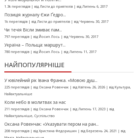
З
1.3k переглядів
|
від
Листи до приятелів
|
від Липень 6, 2017
А
Позиція журналу Єжи Ґедро...
П
1k переглядів
|
від
Листи до приятелів
|
від Червень 30, 2017
И
Чи течія Вісли змиває пам...
С
797 переглядів
|
від
Йосип Лось
|
від Червень 30, 2017
І
Україна – Польща: маршрут...
В
780 переглядів
|
від
Йосип Лось
|
від Липень 11, 2017
НАЙПОПУЛЯРНІШЕ
У ювілейний рік Івана Франка. «Мовою душ...
225 переглядів
|
від
Оксана Ровенчак
|
від Квітень 26, 2026
|
від
Культура
,
Найактуальніше
Коли небо в молитвах за нас
211 переглядів
|
від
Оксана Ровенчак
|
від Липень 17, 2023
|
від
Найактуальніше
,
Суспільство
Оксана Ровенчак: «Указувати пером на ран...
208 переглядів
|
від
Христина Федоришин
|
від Березень 24, 2021
|
від
Медіа
,
Найактуальніше