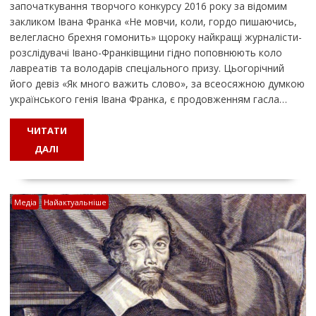
започаткування творчого конкурсу 2016 року за відомим
закликом Івана Франка «Не мовчи, коли, гордо пишаючись,
велегласно брехня гомонить» щороку найкращі журналісти-
розслідувачі Івано-Франківщини гідно поповнюють коло
лавреатів та володарів спеціального призу. Цьогорічний
його девіз «Як много важить слово», за всеосяжною думкою
українського генія Івана Франка, є продовженням гасла…
ЧИТАТИ
ДАЛІ
Медіа
Найактуальніше