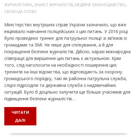
ЖУРНАЛІСТИКА
,
ЗАХИСТ ЖУРНАЛІСТІВ
,
МЕДІЙНЕ ЗАКОНОДАВСТВО
,
СВОБОДА СЛОВА
Міністерство внутрішніх справ України зазначило, що вже
ініціювало навчання поліцейських з цих питань. У 2016 році
було проведено тренінг для патрульної поліції зі зв’язків із
громадами та ЗМІ. Не лише для спілкування, а й для
покращення безпеки журналістів. Дійсно, наразі міжнародна
співпраця для вирішення цих питань є актуальною. Крім
того, слід наголосити на необхідності поширення цих
тренінгів на інші відомства, що відповідають за охорону
громадського порядку, такі як районна патрульна служба,
слідчі підрозділи та державна служба з надзвичайних
ситуацій. Було б доцільно залучити ще більше учасників для
підвищення безпеки журналістів…
ЧИТАТИ
ДАЛІ