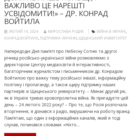
ВАЖЛИВО ЦЕ НАРЕШТІ
УСВІДОМИТИ!» – ДР. КОНРАД
ВОЙТИЛА
ЛЮТИЙ 19, 2024
МИРОСЛАВА РУДИК
ВІЙНА В УКРАЇНІ
,
КОНРАД ВОЙТИЛА
,
ПІДТРИМКА УКРАЇНИ
,
ЩЕЦІНСЬКИЙ УНІВЕРСИТЕТ
Напередодні Дня пам’яті про Небесну Сотню та другої
річниці російсько-української війни розмовляємо з
директором Центру медіаосвіти й інтерактивності,
багаторічним журналістом і письменником др. Конрадом
Войтилою про важку тему російської інвазії, інформаційну
політику і пропаганду, а також щиру підтримку наших
партнерів зі Щецінського університету. – Минає другий рік,
як в Україні триває кровопролитна війна. Як пригадуєте цей
день – 24 лютого 2022 року? – Про те, що Росія розпочала
вторгнення, я дізнався з радіо, вирушаючи на роботу вранці.
Пам’ятаю, що один з інформаційних каналів, який я тоді
слухав, починався словами: «Ніхто…