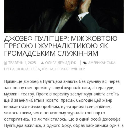
ДЖОЗЕФ ПУЛІТЦЕР: МІЖ ЖОВТОЮ
ПРЕСОЮ І ЖУРНАЛІСТИКОЮ ЯК
ГРОМАДСЬКИМ СЛУЖІННЯМ
ТРАВЕНЬ 1, 2025
ОЛЬГА ДЕМИДЧУК
АМЕРИКАНСЬКА
ПРЕСА
,
ЖОВТА ПРЕСА
,
ЖУРНАЛІСТИКА
,
ПУЛІТЦЕР
Прізвище Джозефа Пулітцера знають без сумніву всі через
засновану ним премію у галузі журналістики, літератури,
музики і театру. Проте в переліку заслуг журналіста стоїть
ще й звання «батька жовтої преси». Сьогодні цей жанр
вважається низькопробним, вульгарним і сенсаційним,
чимось таким, чого поважному журналістові варто
остерігатись. То як так сталось, що в одній особі Джозефа
Пулітцера вжились, з одного боку, образ засновника однієї з