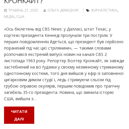
КРОНКАЙТ?
ТРАВЕНЬ 21, 2025
ОЛЬГА ДЕМИДЧУК
ЖУРНАЛІСТИКА
,
МЕДІА
,
США
«Ось бюлетень від CBS News: у Далласі, штат Техас, у
кортежі президента Кеннеді пролунали три постріли. У
перших повідомленнях йдеться, що президент був серйозно
поранений під час цієї стрілянини», — такими словами
розпочався екстрений випуск новин на каналі СВS 2
листопада 1963 року. Репортер Волтер Кронкайт, як завжди
застебнений на всі ґудзики у своєму незмінному стриманому
однотонному костюмі, того дня вийшов у ефір із заповненої
цигарковим димом студії і, ледь стримуючи сльози під
грубою оправою окулярів, першим повідомив про трагічну
загибель 35-го президента. Новина, що змінила історію
США, вийшла з…
ЧИТАТИ
ДАЛІ