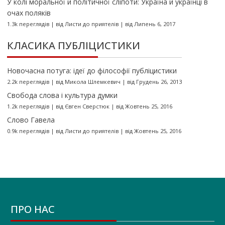
У колі моральної й політичної сліпоти: Україна й українці в
очах поляків
1.3k переглядів
|
від
Листи до приятелів
|
від Липень 6, 2017
КЛАСИКА ПУБЛІЦИСТИКИ
Новочасна потуга: ідеї до філософії публіцистики
2.2k переглядів
|
від
Микола Шлемкевич
|
від Грудень 26, 2013
Свобода слова і культура думки
1.2k переглядів
|
від
Євген Сверстюк
|
від Жовтень 25, 2016
Слово Гавела
0.9k переглядів
|
від
Листи до приятелів
|
від Жовтень 25, 2016
ПРО НАС