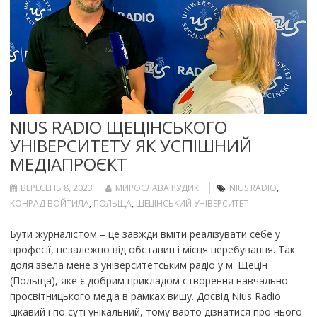
NIUS RADIO ЩЕЦІНСЬКОГО
УНІВЕРСИТЕТУ ЯК УСПІШНИЙ
МЕДІАПРОЄКТ
ВЕРЕСЕНЬ 8, 2023
МИРОСЛАВА РУДИК
NIUS RADIO
,
КОНРАД ВОЙТИЛА
,
ПОЛЬЩА
,
ЩЕЦІНСЬКИЙ УНІВЕРСИТЕТ
Бути журналістом – це завжди вміти реалізувати себе у
професії, незалежно від обставин і місця перебування. Так
доля звела мене з університетським радіо у м. Щецін
(Польща), яке є добрим прикладом створення навчально-
просвітницького медіа в рамках вишу. Досвід Nius Radio
цікавий і по суті унікальний, тому варто дізнатися про нього