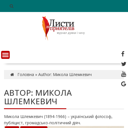
S
k
i
p
t
o
c
o
n
t
e
n
Головна
»
Author: Микола Шлемкевич
t
АВТОР:
МИКОЛА
ШЛЕМКЕВИЧ
Микола Шлемкевич (1894-1966) – український філософ,
публіцист, громадсько-політичний діяч.