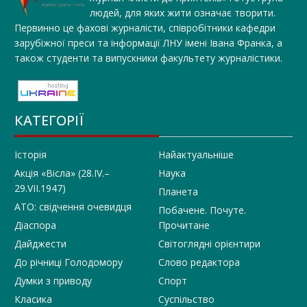
людей, для яких жити означає творити.
Первинно це фахові журналісти, співробітники кафедри
зарубіжної преси та інформації ЛНУ імені Івана Франка, а
також студенти та випускники факультету журналістики.
КАТЕГОРІЇ
Історія
Найактуальніше
Акція «Вісла» (28.IV.–
Наука
29.VII.1947)
Планета
АТО: свідчення очевидця
Побачене. Почуте.
Діаспора
Прочитане
Дайджести
Світоглядні орієнтири
До річниці Голодомору
Слово редактора
Думки з приводу
Спорт
Класика
Суспільство