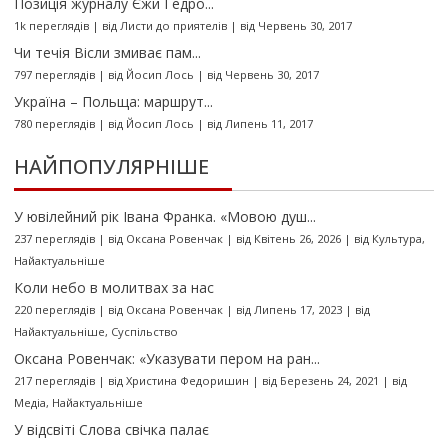
Позиція журналу Єжи Ґедро...
1k переглядів
|
від
Листи до приятелів
|
від Червень 30, 2017
Чи течія Вісли змиває пам...
797 переглядів
|
від
Йосип Лось
|
від Червень 30, 2017
Україна – Польща: маршрут...
780 переглядів
|
від
Йосип Лось
|
від Липень 11, 2017
НАЙПОПУЛЯРНІШЕ
У ювілейний рік Івана Франка. «Мовою душ...
237 переглядів
|
від
Оксана Ровенчак
|
від Квітень 26, 2026
|
від
Культура
,
Найактуальніше
Коли небо в молитвах за нас
220 переглядів
|
від
Оксана Ровенчак
|
від Липень 17, 2023
|
від
Найактуальніше
,
Суспільство
Оксана Ровенчак: «Указувати пером на ран...
217 переглядів
|
від
Христина Федоришин
|
від Березень 24, 2021
|
від
Медіа
,
Найактуальніше
У відсвіті Слова свічка палає