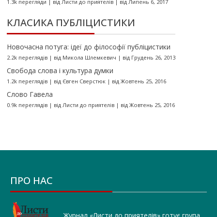
1.3k перегляди
|
від
Листи до приятелів
|
від Липень 6, 2017
КЛАСИКА ПУБЛІЦИСТИКИ
Новочасна потуга: ідеї до філософії публіцистики
2.2k переглядів
|
від
Микола Шлемкевич
|
від Грудень 26, 2013
Свобода слова і культура думки
1.2k переглядів
|
від
Євген Сверстюк
|
від Жовтень 25, 2016
Слово Гавела
0.9k переглядів
|
від
Листи до приятелів
|
від Жовтень 25, 2016
ПРО НАС
Журнал «Листи до приятелів» готує група