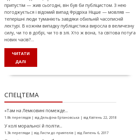
припустім — жив сьогодні, він був би пуб­ліцистом. З нею
погоджується і відомий випад Фрідріха Ніцше — мовляв —
теперішні люди туманіють завдяки обильній часописній
лекту­рі. В кожнім випадку публіцистика виросла в величезну
силу, чи то в добрі, чи то в злі. Хто ж вона, та світова потуга
нових часів?…
ЧИТАТИ
ДАЛІ
СПЕЦТЕМА
«Там на Лемковині помежде...
1.8k переглядів
|
від
Дельфіна Ертановська
|
від Квітень 22, 2018
У колі моральної й політи...
1.3k перегляди
|
від
Листи до приятелів
|
від Липень 6, 2017