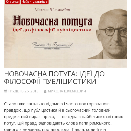
Класика
Найактуальніше
НОВОЧАСНА ПОТУГА: ІДЕЇ ДО
ФІЛОСОФІЇ ПУБЛІЦИСТИКИ
ГРУДЕНЬ 26, 2013
МИКОЛА ШЛЕМКЕВИЧ
Стало вже загально відомою і часто повто­рюваною
правдою, що публіцистика й її сього­часний головний
предметний вираз: преса, — це одна з найбільших світових
потуг. Цій прав­ді відповідають слова папи римського,
одного з недавніх, про апостола. Павла: коли б він —