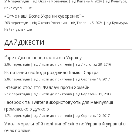
216 переглядів
|
від
Оксана Ровенчак
|
від Квітень 4, 2024
|
від
Культура
,
Найактуальніше
«Отче наш! Боже України суверенної!»
203 перегляди
|
від
Оксана Ровенчак
|
від Травень 5, 2024
|
від
Культура
,
Найактуальніше
ДАЙДЖЕСТИ
Ґарет Джонс повертається в Україну
2.8k переглядів
|
від
Листи до приятелів
|
від Листопад 28, 2016
Як питання свободи розділило Камю і Сартра
2.8k переглядів
|
від
Листи до приятелів
|
від Серпень 14, 2017
Інтерв’ю століття. Фаллачі проти Хомейні
2.1k переглядів
|
від
Листи до приятелів
|
від Березень 11, 2017
Facebook та Twitter використовують для маніпуляції
громадською думкою
1.7k переглядів
|
від
Листи до приятелів
|
від Серпень 12, 2017
У колі моральної й політичної сліпоти: Україна й українці в
очах поляків