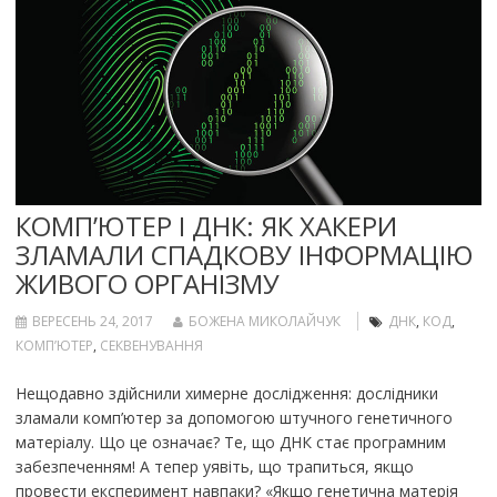
КОМП’ЮТЕР І ДНК: ЯК ХАКЕРИ
ЗЛАМАЛИ СПАДКОВУ ІНФОРМАЦІЮ
ЖИВОГО ОРГАНІЗМУ
ВЕРЕСЕНЬ 24, 2017
БОЖЕНА МИКОЛАЙЧУК
ДНК
,
КОД
,
КОМП’ЮТЕР
,
СЕКВЕНУВАННЯ
Нещодавно здійснили химерне дослідження: дослідники
зламали комп’ютер за допомогою штучного генетичного
матеріалу. Що це означає? Те, що ДНК стає програмним
забезпеченням! А тепер уявіть, що трапиться, якщо
провести експеримент навпаки? «Якщо генетична матерія