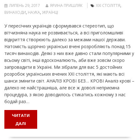
ЛИПЕНЬ 29, 2017
ЯРИНА ПРИШЛЯК
XXI СТОЛІТТЯ
,
ВИНАХОДИ
,
НАУКА
,
УКРАЇНЦІ
У пересічних українців сформувався стереотип, що
вітчизняна наука не розвивається, а всі приголомшливі
відкриття створюють далеко за межами нашої держави.
Натомість щорічно українські вчені розробляють понад 15
тисяч винаходів. Деякі з них вже давно стали популярними у
всьому світі, інші вдосконалюють, аби вже зовсім скоро
запровадити в Україні. Ми зібрали для вас 5 достойних
розробок українських вчених ХХІ століття, які мають всі
шанси змінити світ. АНАЛІЗ КРОВІ БЕЗ… КРОВІ Аналіз крові –
далеко не найстрашніша, але все ж доволі неприємна
процедура, з якою доводилось стикатись кожному з нас
бодай раз…
ЧИТАТИ
ДАЛІ