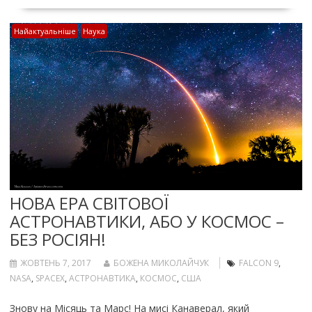
Найактуальніше
Наука
НОВА ЕРА СВІТОВОЇ
АСТРОНАВТИКИ, АБО У КОСМОС –
БЕЗ РОСІЯН!
ЖОВТЕНЬ 7, 2017
БОЖЕНА МИКОЛАЙЧУК
FALCON 9
,
NASA
,
SPACEX
,
АСТРОНАВТИКА
,
КОСМОС
,
США
Знову на Місяць та Марс! На мисі Канаверал, який