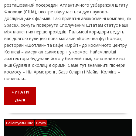
розташований посередині Атлантичного узбережжя штату
Флориди (США), вкотре відчувається дух науково-
дослідницьких фільмів. Такі приватні авіакосмічні компанії, як
SpaceX, хочуть повернути Сполученим Штатам статус нації
міжпланетних першопрохідців. Пальмові коридори ведуть
вас довгою вулицею повз магазин «Космічна футболка»,
ресторан «Шотлан» та кафе «Орбіт» до космічного центру
Кеннеді – американських воріт у космос. Найсміливіші
архітектори будували його у бежевій гамі, хоча майже всі
інші будівлі в околиці є сірими. Саме тут знамениті піонери
космосу – Ніл Армстронг, Базз Олдрін і Майкл Коллінз –
починали…
ЧИТАТИ
ДАЛІ
Найактуальніше
Наука