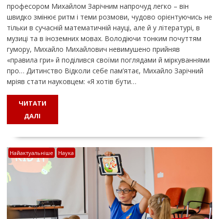
професором Михайлом Зарічним напрочуд легко – він
швидко змінює ритм і теми розмови, чудово орієнтуючись не
тільки в сучасній математичній науці, але й у літературі, в
музиці та в іноземних мовах. Володіючи тонким почуттям
гумору, Михайло Михайлович невимушено прийняв
«правила гри» й поділився своїми поглядами й міркуваннями
про… Дитинство Відколи себе пам’ятає, Михайло Зарічний
мріяв стати науковцем: «Я хотів бути…
ЧИТАТИ
ДАЛІ
Найактуальніше
Наука