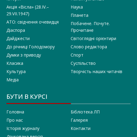
Акція «Вісла» (28.IV.–
Наука
29.VII.1947)
Планета
АТО: свідчення очевидця
Побачене. Почуте.
Діаспора
Прочитане
Дайджести
Світоглядні орієнтири
До річниці Голодомору
Слово редактора
Думки з приводу
Спорт
Класика
Суспільство
Культура
Творчість наших читачів
Медіа
БУТИ В КУРСІ
Головна
Бібліотека ЛП
Про нас
Галерея
Історія журналу
Контакти
Друкована версія