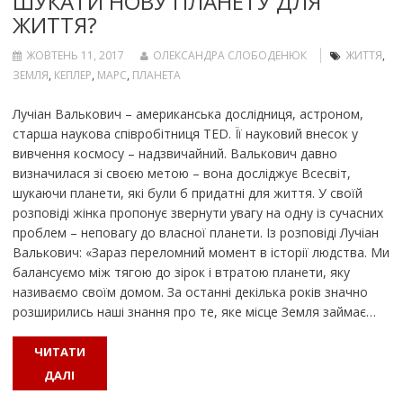
ШУКАТИ НОВУ ПЛАНЕТУ ДЛЯ
ЖИТТЯ?
ЖОВТЕНЬ 11, 2017
ОЛЕКСАНДРА СЛОБОДЕНЮК
ЖИТТЯ
,
ЗЕМЛЯ
,
КЕПЛЕР
,
МАРС
,
ПЛАНЕТА
Лучіан Валькович – американська дослідниця, астроном,
старша наукова співробітниця TED. Її науковий внесок у
вивчення космосу – надзвичайний. Валькович давно
визначилася зі своєю метою – вона досліджує Всесвіт,
шукаючи планети, які були б придатні для життя. У своїй
розповіді жінка пропонує звернути увагу на одну із сучасних
проблем – неповагу до власної планети. Із розповіді Лучіан
Валькович: «Зараз переломний момент в історії людства. Ми
балансуємо між тягою до зірок і втратою планети, яку
називаємо своїм домом. За останні декілька років значно
розширились наші знання про те, яке місце Земля займає…
ЧИТАТИ
ДАЛІ