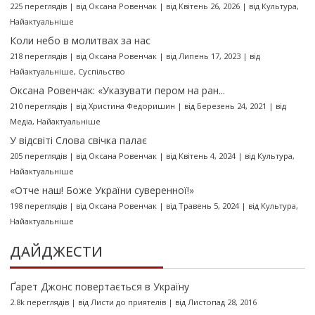
225 переглядів
|
від
Оксана Ровенчак
|
від Квітень 26, 2026
|
від
Культура
,
Найактуальніше
Коли небо в молитвах за нас
218 переглядів
|
від
Оксана Ровенчак
|
від Липень 17, 2023
|
від
Найактуальніше
,
Суспільство
Оксана Ровенчак: «Указувати пером на ран...
210 переглядів
|
від
Христина Федоришин
|
від Березень 24, 2021
|
від
Медіа
,
Найактуальніше
У відсвіті Слова свічка палає
205 переглядів
|
від
Оксана Ровенчак
|
від Квітень 4, 2024
|
від
Культура
,
Найактуальніше
«Отче наш! Боже України суверенної!»
198 переглядів
|
від
Оксана Ровенчак
|
від Травень 5, 2024
|
від
Культура
,
Найактуальніше
ДАЙДЖЕСТИ
Ґарет Джонс повертається в Україну
2.8k переглядів
|
від
Листи до приятелів
|
від Листопад 28, 2016