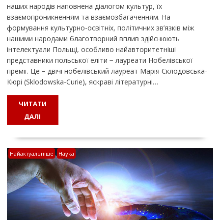
наших народів наповнена діалогом культур, їх
взаємопроникненням та взаємозбагаченням. На
формування культурно-освітніх, політичних зв’язків між
нашими народами благотворний вплив здійснюють
інтелектуали Польщі, особливо найавторитетніші
представники польської еліти − лауреати Нобелівської
премії. Це − двічі нобелівський лауреат Марія Склодовська-
Кюрі (Sklodowska-Curie), яскраві літературні…
ЧИТАТИ
ДАЛІ
Найактуальніше
Наука