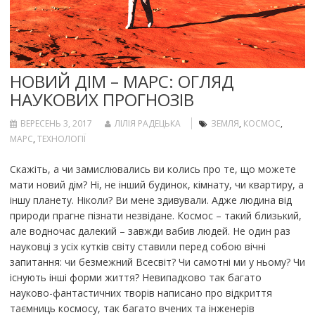
НОВИЙ ДІМ – МАРС: ОГЛЯД
НАУКОВИХ ПРОГНОЗІВ
ВЕРЕСЕНЬ 3, 2017
ЛІЛІЯ РАДЕЦЬКА
ЗЕМЛЯ
,
КОСМОС
,
МАРС
,
ТЕХНОЛОГІЇ
Скажіть, а чи замислювались ви колись про те, що можете
мати новий дім? Ні, не інший будинок, кімнату, чи квартиру, а
іншу планету. Ніколи? Ви мене здивували. Адже людина від
природи прагне пізнати незвідане. Космос – такий близький,
але водночас далекий – завжди вабив людей. Не один раз
науковці з усіх кутків світу ставили перед собою вічні
запитання: чи безмежний Всесвіт? Чи самотні ми у ньому? Чи
існують інші форми життя? Невипадково так багато
науково-фантастичних творів написано про відкриття
таємниць космосу, так багато вчених та інженерів