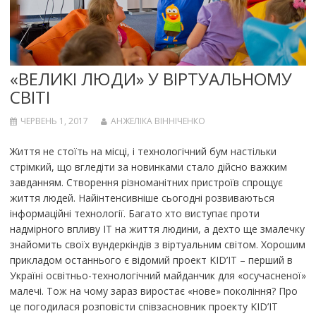
«ВЕЛИКІ ЛЮДИ» У ВІРТУАЛЬНОМУ
СВІТІ
ЧЕРВЕНЬ 1, 2017
АНЖЕЛІКА ВІННІЧЕНКО
Життя не стоїть на місці, і технологічний бум настільки
стрімкий, що вгледіти за новинками стало дійсно важким
завданням. Створення різноманітних пристроїв спрощує
життя людей. Найінтенсивніше сьогодні розвиваються
інформаційні технології. Багато хто виступає проти
надмірного впливу ІТ на життя людини, а дехто ще змалечку
знайомить своїх вундеркіндів з віртуальним світом. Хорошим
прикладом останнього є відомий проект KID’IT – перший в
Україні освітньо-технологічний майданчик для «осучасненої»
малечі. Тож на чому зараз виростає «нове» покоління? Про
це погодилася розповісти співзасновник проекту KID’IT