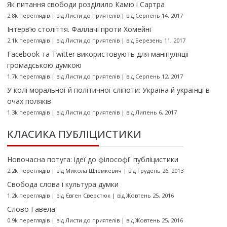
Як питання свободи розділило Камю і Сартра
2.8k переглядів
|
від
Листи до приятелів
|
від Серпень 14, 2017
Інтерв’ю століття. Фаллачі проти Хомейні
2.1k переглядів
|
від
Листи до приятелів
|
від Березень 11, 2017
Facebook та Twitter використовують для маніпуляції
громадською думкою
1.7k переглядів
|
від
Листи до приятелів
|
від Серпень 12, 2017
У колі моральної й політичної сліпоти: Україна й українці в
очах поляків
1.3k переглядів
|
від
Листи до приятелів
|
від Липень 6, 2017
КЛАСИКА ПУБЛІЦИСТИКИ
Новочасна потуга: ідеї до філософії публіцистики
2.2k переглядів
|
від
Микола Шлемкевич
|
від Грудень 26, 2013
Свобода слова і культура думки
1.2k переглядів
|
від
Євген Сверстюк
|
від Жовтень 25, 2016
Слово Гавела
0.9k переглядів
|
від
Листи до приятелів
|
від Жовтень 25, 2016