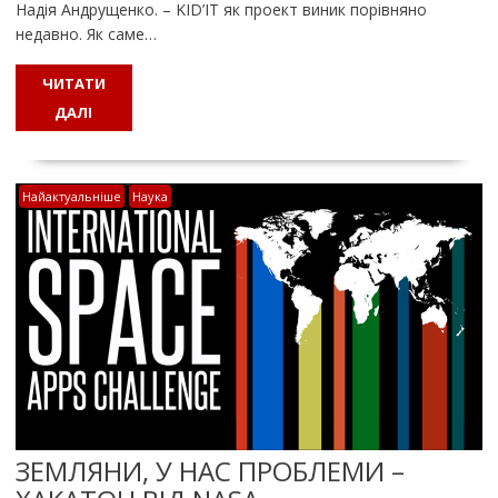
Надія Андрущенко. – KID’IT як проект виник порівняно
недавно. Як саме…
ЧИТАТИ
ДАЛІ
Найактуальніше
Наука
ЗЕМЛЯНИ, У НАС ПРОБЛЕМИ –