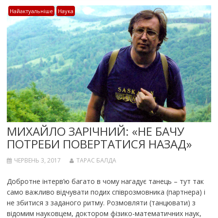
Найактуальніше
Наука
МИХАЙЛО ЗАРІЧНИЙ: «НЕ БАЧУ
ПОТРЕБИ ПОВЕРТАТИСЯ НАЗАД»
ЧЕРВЕНЬ 3, 2017
ТАРАС БАЛДА
Добротне інтерв’ю багато в чому нагадує танець – тут так
само важливо відчувати подих співрозмовника (партнера) і
не збитися з заданого ритму. Розмовляти (танцювати) з
відомим науковцем, доктором фізико-математичних наук,