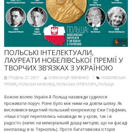
ПОЛЬСЬКІ ІНТЕЛЕКТУАЛИ,
ЛАУРЕАТИ НОБЕЛІВСЬКОЇ ПРЕМІЇ У
ТВОРЧИХ ЗВ’ЯЗКАХ З УКРАЇНОЮ
ГРУДЕНЬ 27, 2017
ОЛЕКСАНДР ЛЕВЧЕНКО
НОБЕЛІВСЬКА
ПРЕМІЯ
,
ПОЛЬСЬКІ НАУКОВЦІ
,
ПОЛЬСЬКА ЛІТЕРАТУРА
,
ПОЛЬЩА
Божою волею Україні й Польщі назавжди судилося
проживати поруч. Різне було між ними на довгім шляху. Як
висловився видатний польський кінорежисер Єжи Гоффман,
«Наші історії переплелись назавжди як у крові, так і в
радості» (напис на меморіальній дошці митцеві, що на фасаді
кінопалацу в м. Тернопіль). Проте багатовікова історія