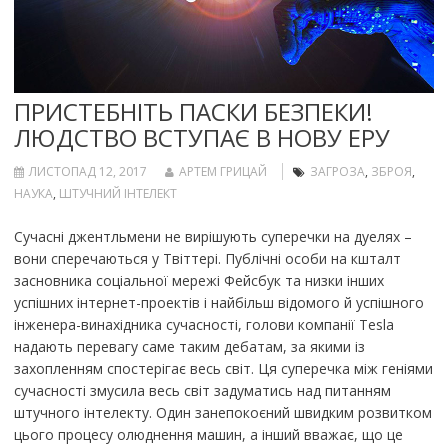
ПРИСТЕБНІТЬ ПАСКИ БЕЗПЕКИ!
ЛЮДСТВО ВСТУПАЄ В НОВУ ЕРУ
ЛИСТОПАД 12, 2017
АРТЕМ ГРИЦАЙ
ЗАГРОЗА
,
ЗБРОЯ
,
НАУКА
,
ШТУЧНИЙ ІНТЕЛЕКТ
Сучасні джентльмени не вирішують суперечки на дуелях –
вони сперечаються у Твіттері. Публічні особи на кшталт
засновника соціальної мережі Фейсбук та низки інших
успішних інтернет-проектів і найбільш відомого й успішного
інженера-винахідника сучасності, голови компанії Tesla
надають перевагу саме таким дебатам, за якими із
захопленням спостерігає весь світ. Ця суперечка між геніями
сучасності змусила весь світ задуматись над питанням
штучного інтелекту. Один занепокоєний швидким розвитком
цього процесу олюднення машин, а інший вважає, що це