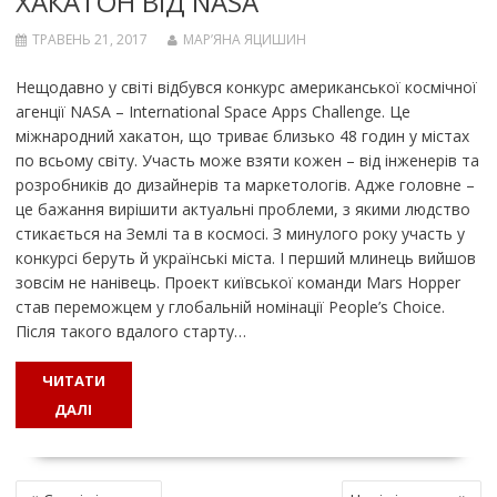
ХАКАТОН ВІД NASA
ТРАВЕНЬ 21, 2017
МАР’ЯНА ЯЦИШИН
Нещодавно у світі відбувся конкурс американської космічної
агенції NASA – International Space Apps Challenge. Це
міжнародний хакатон, що триває близько 48 годин у містах
по всьому світу. Участь може взяти кожен – від інженерів та
розробників до дизайнерів та маркетологів. Адже головне –
це бажання вирішити актуальні проблеми, з якими людство
стикається на Землі та в космосі. З минулого року участь у
конкурсі беруть й українські міста. І перший млинець вийшов
зовсім не нанівець. Проект київської команди Mars Hopper
став переможцем у глобальній номінації People’s Choice.
Після такого вдалого старту…
ЧИТАТИ
ДАЛІ
Н