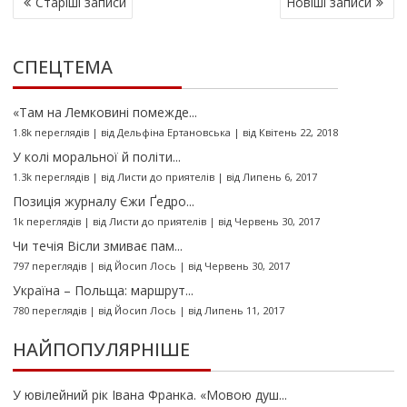
Старіші записи
Новіші записи
А
В
І
СПЕЦТЕМА
Г
А
Ц
«Там на Лемковині помежде...
І
1.8k переглядів
|
від
Дельфіна Ертановська
|
від Квітень 22, 2018
Я
У колі моральної й політи...
З
1.3k переглядів
|
від
Листи до приятелів
|
від Липень 6, 2017
А
Позиція журналу Єжи Ґедро...
П
1k переглядів
|
від
Листи до приятелів
|
від Червень 30, 2017
И
Чи течія Вісли змиває пам...
С
797 переглядів
|
від
Йосип Лось
|
від Червень 30, 2017
І
Україна – Польща: маршрут...
В
780 переглядів
|
від
Йосип Лось
|
від Липень 11, 2017
НАЙПОПУЛЯРНІШЕ
У ювілейний рік Івана Франка. «Мовою душ...