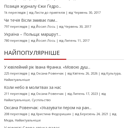
Позиція журналу Єжи Ґедро...
1k переглядів
|
від
Листи до приятелів
|
від Червень 30, 2017
Чи течія Вісли змиває пам...
797 переглядів
|
від
Йосип Лось
|
від Червень 30, 2017
Україна – Польща: маршрут...
780 переглядів
|
від
Йосип Лось
|
від Липень 11, 2017
НАЙПОПУЛЯРНІШЕ
У ювілейний рік Івана Франка. «Мовою душ...
225 переглядів
|
від
Оксана Ровенчак
|
від Квітень 26, 2026
|
від
Культура
,
Найактуальніше
Коли небо в молитвах за нас
211 переглядів
|
від
Оксана Ровенчак
|
від Липень 17, 2023
|
від
Найактуальніше
,
Суспільство
Оксана Ровенчак: «Указувати пером на ран...
208 переглядів
|
від
Христина Федоришин
|
від Березень 24, 2021
|
від
Медіа
,
Найактуальніше
У відсвіті Слова свічка палає