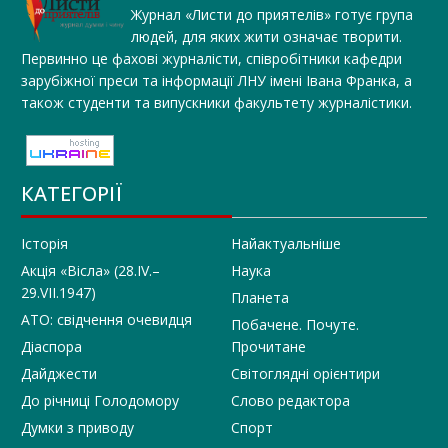
Журнал «Листи до приятелів» готує група
людей, для яких жити означає творити.
Первинно це фахові журналісти, співробітники кафедри
зарубіжної преси та інформації ЛНУ імені Івана Франка, а
також студенти та випускники факультету журналістики.
КАТЕГОРІЇ
Історія
Найактуальніше
Акція «Вісла» (28.IV.–
Наука
29.VII.1947)
Планета
АТО: свідчення очевидця
Побачене. Почуте.
Діаспора
Прочитане
Дайджести
Світоглядні орієнтири
До річниці Голодомору
Слово редактора
Думки з приводу
Спорт