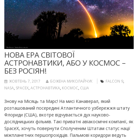
НОВА ЕРА СВІТОВОЇ
АСТРОНАВТИКИ, АБО У КОСМОС –
БЕЗ РОСІЯН!
ЖОВТЕНЬ 7, 2017
БОЖЕНА МИКОЛАЙЧУК
FALCON 9
,
NASA
,
SPACEX
,
АСТРОНАВТИКА
,
КОСМОС
,
США
Знову на Місяць та Марс! На мисі Канаверал, який
розташований посередині Атлантичного узбережжя штату
Флориди (США), вкотре відчувається дух науково-
дослідницьких фільмів. Такі приватні авіакосмічні компанії, як
SpaceX, хочуть повернути Сполученим Штатам статус нації
міжпланетних першопрохідців. Пальмові коридори ведуть