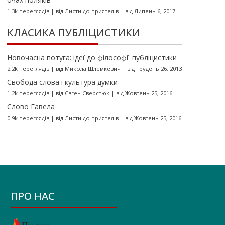
1.3k переглядів
|
від
Листи до приятелів
|
від Липень 6, 2017
КЛАСИКА ПУБЛІЦИСТИКИ
Новочасна потуга: ідеї до філософії публіцистики
2.2k переглядів
|
від
Микола Шлемкевич
|
від Грудень 26, 2013
Свобода слова і культура думки
1.2k переглядів
|
від
Євген Сверстюк
|
від Жовтень 25, 2016
Слово Гавела
0.9k переглядів
|
від
Листи до приятелів
|
від Жовтень 25, 2016
ПРО НАС