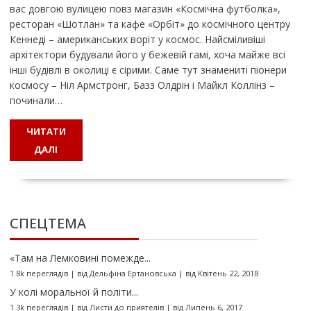
вас довгою вулицею повз магазин «Космічна футболка»,
ресторан «Шотлан» та кафе «Орбіт» до космічного центру
Кеннеді – американських воріт у космос. Найсміливіші
архітектори будували його у бежевій гамі, хоча майже всі
інші будівлі в околиці є сірими. Саме тут знамениті піонери
космосу – Ніл Армстронг, Базз Олдрін і Майкл Коллінз –
починали…
ЧИТАТИ
ДАЛІ
СПЕЦТЕМА
«Там на Лемковині помежде...
1.8k переглядів
|
від
Дельфіна Ертановська
|
від Квітень 22, 2018
У колі моральної й політи...
1.3k переглядів
|
від
Листи до приятелів
|
від Липень 6, 2017