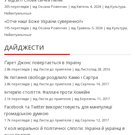
205 переглядів
|
від
Оксана Ровенчак
|
від Квітень 4, 2024
|
від
Культура
,
Найактуальніше
«Отче наш! Боже України суверенної!»
195 переглядів
|
від
Оксана Ровенчак
|
від Травень 5, 2024
|
від
Культура
,
Найактуальніше
ДАЙДЖЕСТИ
Ґарет Джонс повертається в Україну
2.8k переглядів
|
від
Листи до приятелів
|
від Листопад 28, 2016
Як питання свободи розділило Камю і Сартра
2.8k переглядів
|
від
Листи до приятелів
|
від Серпень 14, 2017
Інтерв’ю століття. Фаллачі проти Хомейні
2.1k перегляди
|
від
Листи до приятелів
|
від Березень 11, 2017
Facebook та Twitter використовують для маніпуляції
громадською думкою
1.7k переглядів
|
від
Листи до приятелів
|
від Серпень 12, 2017
У колі моральної й політичної сліпоти: Україна й українці в
очах поляків