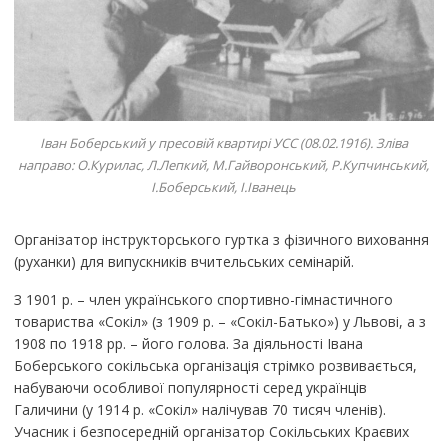
Іван Боберський у пресовій квартирі УСС (08.02.1916). Зліва
направо: О.Курилас, Л.Лепкий, М.Гайворонський, Р.Купчинський,
І.Боберський, І.Іванець
Організатор інструкторського гуртка з фізичного виховання
(руханки) для випускників вчительських семінарій.
З 1901 р. – член українського спортивно-гімнастичного
товариства «Сокіл» (з 1909 р. – «Сокіл-Батько») у Львові, а з
1908 по 1918 рр. – його голова. За діяльності Івана
Боберського сокільська організація стрімко розвивається,
набуваючи особливої популярності серед українців
Галичини (у 1914 р. «Сокіл» налічував 70 тисяч членів).
Учасник і безпосередній організатор Сокільських Краєвих