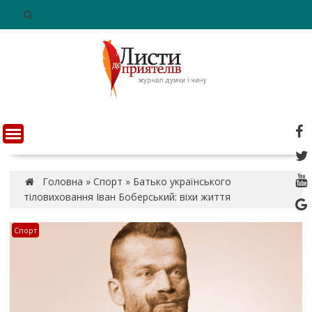
S
k
i
p
t
o
c
o
n
t
e
n
Головна
»
Спорт
»
Батько українського
t
тіловиховання Іван Боберський: віхи життя
Спорт