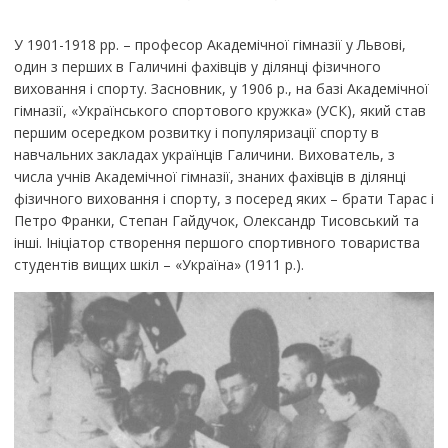
У 1901-1918 рр. – професор Академічної гімназії у Львові,
один з перших в Галичині фахівців у ділянці фізичного
виховання і спорту. Засновник, у 1906 р., на базі Академічної
гімназії, «Українського спортового кружка» (УСК), який став
першим осередком розвитку і популяризації спорту в
навчальних закладах українців Галичини. Вихователь, з
числа учнів Академічної гімназії, знаних фахівців в ділянці
фізичного виховання і спорту, з посеред яких – брати Тарас і
Петро Франки, Степан Гайдучок, Олександр Тисовський та
інші. Ініціатор створення першого спортивного товариства
студентів вищих шкіл – «Україна» (1911 р.).