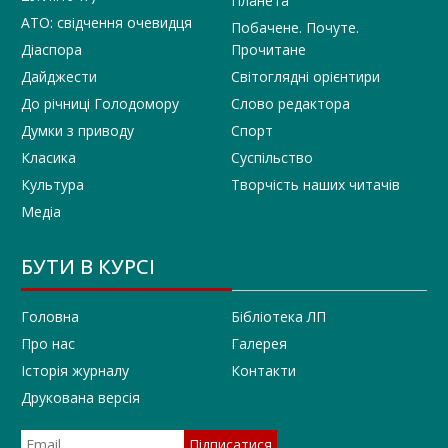
Планета
АТО: свідчення очевидця
Побачене. Почуте.
Діаспора
Прочитане
Дайджести
Світоглядні орієнтири
До річниці Голодомору
Слово редактора
Думки з приводу
Спорт
Класика
Суспільство
Культура
Творчість наших читачів
Медіа
БУТИ В КУРСІ
Головна
Бібліотека ЛП
Про нас
Галерея
Історія журналу
Контакти
Друкована версія