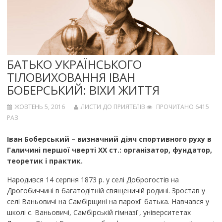
БАТЬКО УКРАЇНСЬКОГО
ТІЛОВИХОВАННЯ ІВАН
БОБЕРСЬКИЙ: ВІХИ ЖИТТЯ
ЖОВТЕНЬ 5, 2016
ЛИСТИ ДО ПРИЯТЕЛІВ
ПРОЧИТАНО 6415
РАЗ
Іван Боберський – визначний діяч спортивного руху в
Галичині першої чверті XX cт.: організатор, фундатор,
теоретик і практик.
Народився 14 серпня 1873 р. у селі Доброгостів на
Дрогобиччині в багатодітній священичій родині. Зростав у
селі Ваньовичі на Самбірщині на парохії батька. Навчався у
школі с. Ваньовичі, Самбірській гімназії, університетах