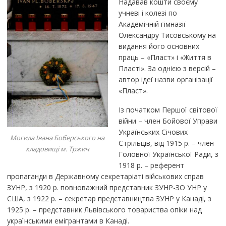
Надавав кошти своєму
учневі і колезі по
Академічній гімназії
Олександру Тисовському на
видання його основних
праць – «Пласт» і «Життя в
Пласті». За однією з версій –
автор ідеї назви організації
«Пласт».
Із початком Першої світової
війни – член Бойової Управи
Українських Січових
Могила Івана Боберського на
Стрільців, від 1915 р. – член
кладовищі м. Тржич
Головної Української Ради, з
1918 р. – референт
пропаганди в Державному секретаріаті військових справ
ЗУНР, з 1920 р. повноважний представник ЗУНР-ЗО УНР у
США, з 1922 р. – секретар представництва ЗУНР у Канаді, з
1925 р. – представник Львівського товариства опіки над
українськими емігрантами в Канаді.