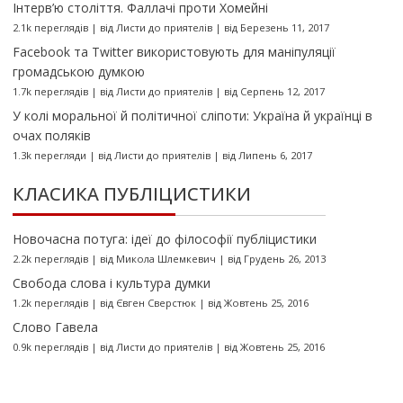
Інтерв’ю століття. Фаллачі проти Хомейні
2.1k переглядів
|
від
Листи до приятелів
|
від Березень 11, 2017
Facebook та Twitter використовують для маніпуляції
громадською думкою
1.7k переглядів
|
від
Листи до приятелів
|
від Серпень 12, 2017
У колі моральної й політичної сліпоти: Україна й українці в
очах поляків
1.3k перегляди
|
від
Листи до приятелів
|
від Липень 6, 2017
КЛАСИКА ПУБЛІЦИСТИКИ
Новочасна потуга: ідеї до філософії публіцистики
2.2k переглядів
|
від
Микола Шлемкевич
|
від Грудень 26, 2013
Свобода слова і культура думки
1.2k переглядів
|
від
Євген Сверстюк
|
від Жовтень 25, 2016
Слово Гавела
0.9k переглядів
|
від
Листи до приятелів
|
від Жовтень 25, 2016