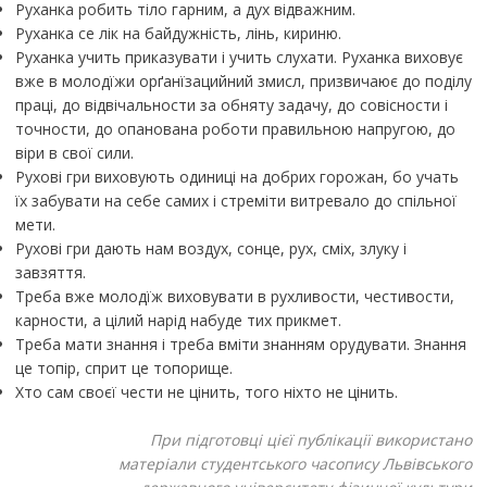
Руханка робить тіло гарним, а дух відважним.
Руханка се лік на байдужність, лінь, кириню.
Руханка учить приказувати і учить слухати. Руханка виховує
вже в молодїжи орґанїзацийний змисл, призвичаює до поділу
праці, до відвічальности за обняту задачу, до совісности і
точности, до опанована роботи правильною напругою, до
віри в свої сили.
Рухові гри виховують одиниці на добрих горожан, бо учать
їх забувати на себе самих і стреміти витревало до спільної
мети.
Рухові гри дають нам воздух, сонце, рух, сміх, злуку і
завзяття.
Треба вже молодїж виховувати в рухливости, честивости,
карности, а цілий нарід набуде тих прикмет.
Треба мати знання і треба вміти знанням орудувати. Знання
це топір, сприт це топорище.
Хто сам своєї чести не цінить, того ніхто не цінить.
При підготовці цієї публікації використано
матеріали студентського часопису Львівського