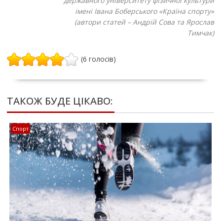
державного університету фізичної культури
імені Івана Боберського «Країна спорту»
(автори статей – Андрій Сова та
Ярослав
Тимчак
)
(6 голосів)
ТАКОЖ БУДЕ ЦІКАВО:
Спорт