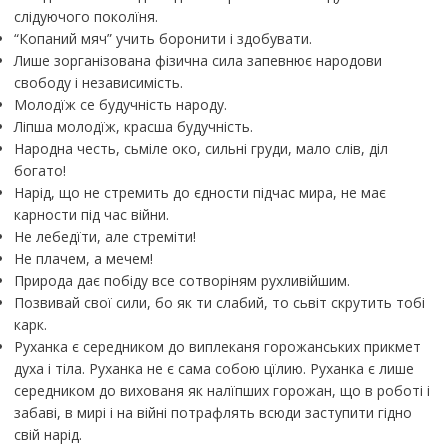
слідуючого поколїня.
“Копаний мяч” учить боронити і здобувати.
Лише зорганізована фізична сила запевнює народови
свободу і независимість.
Молодїж се будучність народу.
Ліпша молодїж, красша будучність.
Народна честь, сьміле око, сильні груди, мало слів, діл
богато!
Нарід, що не стремить до єдности підчас мира, не має
карности під час війни.
Не лебедїти, але стреміти!
Не плачем, а мечем!
Природа дає побіду все сотворіням рухливійшим.
Позвивай свої сили, бо як ти слабий, то сьвіт скрутить тобі
карк.
Руханка є середником до виплеканя горожанських прикмет
духа і тіла. Руханка не є сама собою цїлию. Руханка є лише
середником до вихованя як налїпших горожан, що в роботі і
забаві, в мирі і на війні потрафлять всюди заступити гідно
свій нарід.