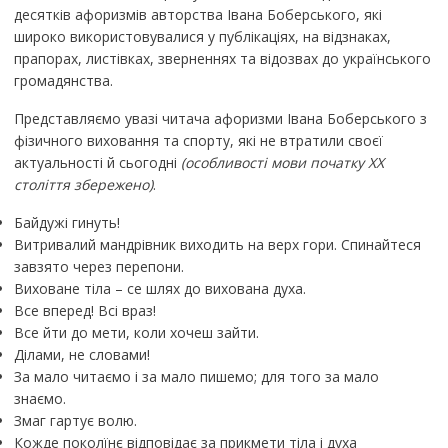
десятків афоризмів авторства Івана Боберського, які
широко вико­ристовувалися у публікаціях, на відзнаках,
прапорах, листівках, зверненнях та відозвах до українського
громадянства.
Представляємо увазі читача афоризми Івана Боберського з
фізичного виховання та спорту, які не втратили своєї
актуальності й сьогодні
(особливості мови початку ХХ
століття збережено)
.
Байдужі гинуть!
Витривалий мандрівник виходить на верх гори. Спинайтеся
завзято через перепони.
Виховане тіла – се шлях до вихована духа.
Все вперед! Всі враз!
Все йти до мети, коли хочеш зайти.
Ділами, не словами!
За мало читаємо і за мало пише­мо; для того за мало
знаємо.
Змаг гартує волю.
Кожде поколїнє відповідає за прикмети тіла і духа