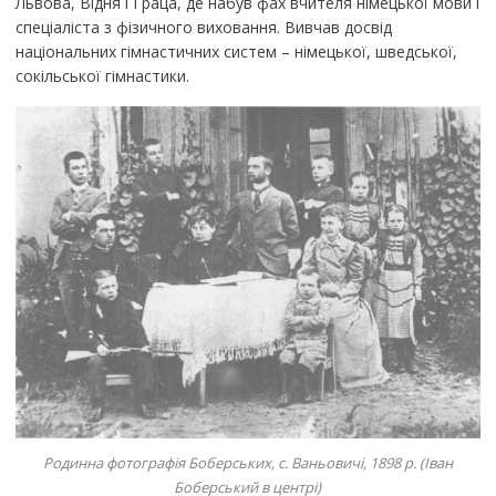
Львова, Відня і Граца, де набув фах вчителя німецької мови і
спеціаліста з фізичного виховання. Вивчав досвід
національних гімнастичних систем – німецької, шведської,
сокільської гімнастики.
Родинна фотографія Боберських, с. Ваньовичі, 1898 р. (Іван
Боберський в центрі)