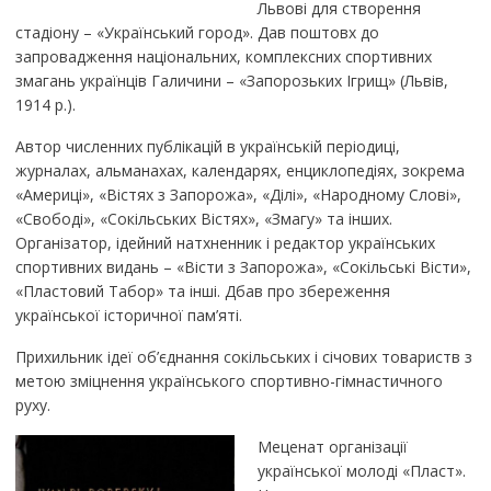
Львові для створення
стадіону – «Український город». Дав поштовх до
запровадження національних, комплексних спортивних
змагань українців Галичини – «Запорозьких Ігрищ» (Львів,
1914 р.).
Автор численних публікацій в українській періодиці,
журналах, альманахах, календарях, енциклопедіях, зокрема
«Америці», «Вістях з Запорожа», «Ділі», «Народному Слові»,
«Свободі», «Сокільських Вістях», «Змагу» та інших.
Організатор, ідейний натхненник і редактор українських
спортивних видань – «Вісти з Запорожа», «Сокільські Вісти»,
«Пластовий Табор» та інші. Дбав про збереження
української історичної пам’яті.
Прихильник ідеї об’єднання сокільських і січових товариств з
метою зміцнення українського спортивно-гімнастичного
руху.
Меценат організації
української молоді «Пласт».