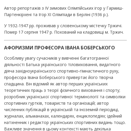
Автор репортажів з IV зимових Олімпійських ігор у Гармиш-
Партенкірхені та Ігор XI Олімпіади в Берліні (1936 р.).
У 1932-1947 рр. проживав у словенському містечку Тржичі.
Помер 17 серпня 1947 р. Похований на кладовищі м. Тржич.
АФОРИЗМИ ПРОФЕСОРА ІВАНА БОБЕРСЬКОГО
Особливу увагу сучасників у вивченні багатогранної
діяльності Батька українського тіловиховання, видатного
діяча західноукраїнського спортивно-гімнастичного руху,
професора Івана Боберського привертає його творча
спадщина. Він відомий як автор перших українських
теоретичних праць з теорії фізичного виховання і спорту;
розробник української спортивної термінології та символіки
спортивних гуртків, товариств та організацій; автор
численних публікацій в українській та іноземній періодиці,
журналах, альманахах, календарях, енциклопедіях; ідейний
натхненник і редактор українських спортивних видань тощо.
Важливе значення в цьому контексті мають декілька