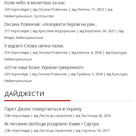
Коли небо в молитвах за нас
220 переглядів
|
від
Оксана Ровенчак
|
від Липень 17, 2023
|
від
Найактуальніше
,
Суспільство
Оксана Ровенчак: «Указувати пером на ран...
217 переглядів
|
від
Христина Федоришин
|
від Березень 24, 2021
|
від
Медіа
,
Найактуальніше
У відсвіті Слова свічка палає
216 переглядів
|
від
Оксана Ровенчак
|
від Квітень 4, 2024
|
від
Культура
,
Найактуальніше
«Отче наш! Боже України суверенної!»
203 перегляди
|
від
Оксана Ровенчак
|
від Травень 5, 2024
|
від
Культура
,
Найактуальніше
ДАЙДЖЕСТИ
Ґарет Джонс повертається в Україну
2.8k переглядів
|
від
Листи до приятелів
|
від Листопад 28, 2016
Як питання свободи розділило Камю і Сартра
2.8k переглядів
|
від
Листи до приятелів
|
від Серпень 14, 2017