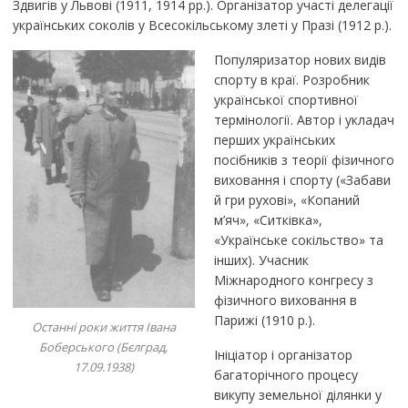
Здвигів у Львові (1911, 1914 рр.). Організатор участі делегації
українських соколів у Всесокільському злеті у Празі (1912 р.).
Популяризатор нових видів
спорту в краї. Розробник
української спортивної
термінології. Автор і укладач
перших українських
посібників з теорії фізичного
виховання і спорту («Забави
й гри рухові», «Копаний
м’яч», «Ситківка»,
«Українське сокільство» та
інших). Учасник
Міжнародного конгресу з
фізичного виховання в
Парижі (1910 р.).
Останні роки життя Івана
Боберського (Бєлград,
Ініціатор і організатор
17.09.1938)
багаторічного процесу
викупу земельної ділянки у