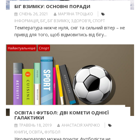
БІГ ВЗИМКУ: ОСНОВНІ ПОРАДИ
СІЧЕНЬ 26, 2021
МАР’ЯНА ТРОЦЬКО
ІНФОРМАЦІЯ
,
БІГ
,
БІГ ВЗИМКУ
,
ЗДОРОВ'Я
,
СПОРТ
Температура нижче нуля, сніг та сильний вітер – не
привід для того, щоб відмовитись від бігу...
Найактуальніше
Спорт
ОСВІТА І ФУТБОЛ: ДВІ КОМЕТИ ОДНІЄЇ
ГАЛАКТИКИ
ТРАВЕНЬ 18, 2019
АНАСТАСІЯ ХАРЕЧКО
КНИГИ
,
ОСВІТА
,
ФУТБОЛ
Неодноразово можна почути: футболісти не