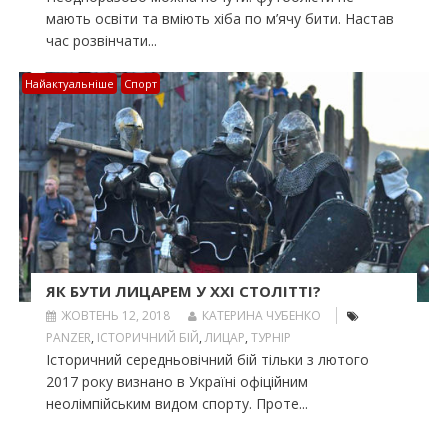
мають освіти та вміють хіба по м’ячу бити. Настав
час розвінчати...
Найактуальніше
Спорт
ЯК БУТИ ЛИЦАРЕМ У ХХІ СТОЛІТТІ?
ЖОВТЕНЬ 12, 2018
КАТЕРИНА ЧУБЕНКО
PANZER
,
ІСТОРИЧНИЙ БІЙ
,
ЛИЦАР
,
ТУРНІР
Історичний середньовічний бій тільки з лютого
2017 року визнано в Україні офіційним
неолімпійським видом спорту. Проте...