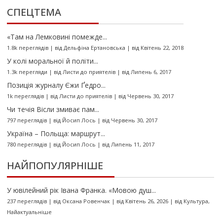
СПЕЦТЕМА
«Там на Лемковині помежде...
1.8k переглядів
|
від
Дельфіна Ертановська
|
від Квітень 22, 2018
У колі моральної й політи...
1.3k перегляди
|
від
Листи до приятелів
|
від Липень 6, 2017
Позиція журналу Єжи Ґедро...
1k переглядів
|
від
Листи до приятелів
|
від Червень 30, 2017
Чи течія Вісли змиває пам...
797 переглядів
|
від
Йосип Лось
|
від Червень 30, 2017
Україна – Польща: маршрут...
780 переглядів
|
від
Йосип Лось
|
від Липень 11, 2017
НАЙПОПУЛЯРНІШЕ
У ювілейний рік Івана Франка. «Мовою душ...
237 переглядів
|
від
Оксана Ровенчак
|
від Квітень 26, 2026
|
від
Культура
,
Найактуальніше