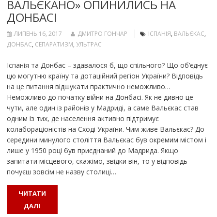
ВАЛЬЄКАНО» ОПИНИЛИСЬ НА
ДОНБАСІ
ЛИПЕНЬ 16, 2017
ДМИТРО ГОНЧАР
ІСПАНІЯ
,
ВАЛЬЄКАС
,
ДОНБАС
,
СЕПАРАТИЗМ
,
УЛЬТРАС
Іспанія та Донбас – здавалося б, що спільного? Що об’єднує
цю могутню країну та дотаційний регіон України? Відповідь
на це питання відшукати практично неможливо…
Неможливо до початку війни на Донбасі. Як не дивно це
чути, але один із районів у Мадриді, а саме Вальєкас став
одним із тих, де населення активно підтримує
колабораціоністів на Сході України. Чим живе Вальєкас? До
середини минулого століття Вальєкас був окремим містом і
лише у 1950 році був приєднаний до Мадрида. Якщо
запитати місцевого, скажімо, звідки він, то у відповідь
почуєш зовсім не назву столиці…
ЧИТАТИ
ДАЛІ