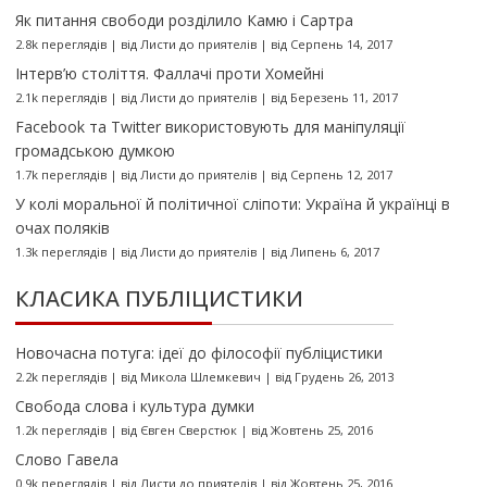
Як питання свободи розділило Камю і Сартра
2.8k переглядів
|
від
Листи до приятелів
|
від Серпень 14, 2017
Інтерв’ю століття. Фаллачі проти Хомейні
2.1k переглядів
|
від
Листи до приятелів
|
від Березень 11, 2017
Facebook та Twitter використовують для маніпуляції
громадською думкою
1.7k переглядів
|
від
Листи до приятелів
|
від Серпень 12, 2017
У колі моральної й політичної сліпоти: Україна й українці в
очах поляків
1.3k переглядів
|
від
Листи до приятелів
|
від Липень 6, 2017
КЛАСИКА ПУБЛІЦИСТИКИ
Новочасна потуга: ідеї до філософії публіцистики
2.2k переглядів
|
від
Микола Шлемкевич
|
від Грудень 26, 2013
Свобода слова і культура думки
1.2k переглядів
|
від
Євген Сверстюк
|
від Жовтень 25, 2016
Слово Гавела
0.9k переглядів
|
від
Листи до приятелів
|
від Жовтень 25, 2016