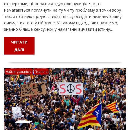
експертами, цікавляться «думкою вулиці», часто
намагаються поглянути на ту чи ту проблему з точки зору
тих, хто з нею щодня стикається, дослідити незнану країну
очима тих, хто у ній живе. У такому підході, як вважаємо,
значно більше сенсу, ніж у намаганні вичавити істину…
ЧИТАТИ
ДАЛІ
Найактуальніше
Планета