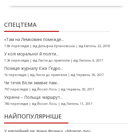
СПЕЦТЕМА
«Там на Лемковині помежде...
1.8k переглядів
|
від
Дельфіна Ертановська
|
від Квітень 22, 2018
У колі моральної й політи...
1.3k переглядів
|
від
Листи до приятелів
|
від Липень 6, 2017
Позиція журналу Єжи Ґедро...
1k переглядів
|
від
Листи до приятелів
|
від Червень 30, 2017
Чи течія Вісли змиває пам...
797 переглядів
|
від
Йосип Лось
|
від Червень 30, 2017
Україна – Польща: маршрут...
780 переглядів
|
від
Йосип Лось
|
від Липень 11, 2017
НАЙПОПУЛЯРНІШЕ
У ювілейний рік Івана Франка. «Мовою душ...