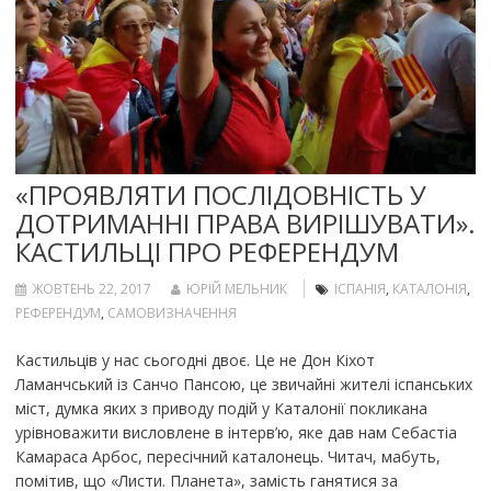
«ПРОЯВЛЯТИ ПОСЛІДОВНІСТЬ У
ДОТРИМАННІ ПРАВА ВИРІШУВАТИ».
КАСТИЛЬЦІ ПРО РЕФЕРЕНДУМ
ЖОВТЕНЬ 22, 2017
ЮРІЙ МЕЛЬНИК
ІСПАНІЯ
,
КАТАЛОНІЯ
,
РЕФЕРЕНДУМ
,
САМОВИЗНАЧЕННЯ
Кастильців у нас сьогодні двоє. Це не Дон Кіхот
Ламанчський із Санчо Пансою, це звичайні жителі іспанських
міст, думка яких з приводу подій у Каталонії покликана
урівноважити висловлене в інтерв’ю, яке дав нам Себастіа
Камараса Арбос, пересічний каталонець. Читач, мабуть,
помітив, що «Листи. Планета», замість ганятися за