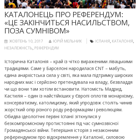
КАТАЛОНЕЦЬ ПРО РЕФЕРЕНДУМ:
«ЦЕ ЗАКІНЧИТЬСЯ НАСИЛЬСТВОМ,
ПОЗА СУМНІВОМ»
ЖОВТЕНЬ 10, 2017
ЮРІЙ МЕЛЬНИК
ІСПАНІЯ
,
КАТАЛОНІЯ
,
НЕЗАЛЕЖНІСТЬ
,
РЕФЕРЕНДУМ
Історична Каталонія – край із чітко вираженими лівацькими
традиціями. Саме у Барселоні народилася CNT – мабуть,
єдина анархістська сила у світі, яка мала підтримку широких
народних мас і серйозно претендувала на владу, безвладдя
чи що вони там хотіли встановити. Натомість Мадрид,
Кастилія – один із найстійкіших у Європі оплотів монархізму,
консерватизму, католицизму, який упродовж століть чинив
жорсткий опір різного роду реформаціям і революціям.
Обидва ідеологічні первні Іспанії зіткнулися у
безкомпромісному протистоянні під час сумнозвісної
Громадянської війни. Теперішня історія з незаконним
референдумом про відокремлення у Каталонії, силовою