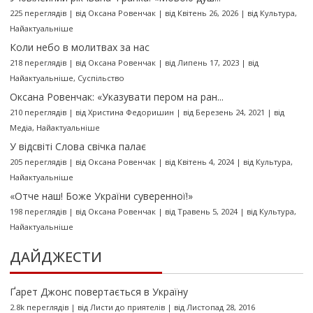
225 переглядів
|
від
Оксана Ровенчак
|
від Квітень 26, 2026
|
від
Культура
,
Найактуальніше
Коли небо в молитвах за нас
218 переглядів
|
від
Оксана Ровенчак
|
від Липень 17, 2023
|
від
Найактуальніше
,
Суспільство
Оксана Ровенчак: «Указувати пером на ран...
210 переглядів
|
від
Христина Федоришин
|
від Березень 24, 2021
|
від
Медіа
,
Найактуальніше
У відсвіті Слова свічка палає
205 переглядів
|
від
Оксана Ровенчак
|
від Квітень 4, 2024
|
від
Культура
,
Найактуальніше
«Отче наш! Боже України суверенної!»
198 переглядів
|
від
Оксана Ровенчак
|
від Травень 5, 2024
|
від
Культура
,
Найактуальніше
ДАЙДЖЕСТИ
Ґарет Джонс повертається в Україну
2.8k переглядів
|
від
Листи до приятелів
|
від Листопад 28, 2016