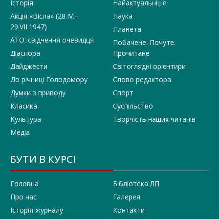
Історія
Найактуальніше
Акція «Вісла» (28.IV.–
Наука
29.VII.1947)
Планета
АТО: свідчення очевидця
Побачене. Почуте.
Діаспора
Прочитане
Дайджести
Світоглядні орієнтири
До річниці Голодомору
Слово редактора
Думки з приводу
Спорт
Класика
Суспільство
Культура
Творчість наших читачів
Медіа
БУТИ В КУРСІ
Головна
Бібліотека ЛП
Про нас
Галерея
Історія журналу
Контакти