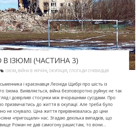
 В ІЗЮМІ (ЧАСТИНА 3)
ІЗЮМ
,
ВІЙНА В УКРАЇНІ
,
ОКУПАЦІЯ
,
СПОГАДИ ОЧЕВИДЦІВ
сьменника і краєзнавця Леоніда Щибрі про шість із
ого Ізюма. Виявляється, війна безповоротно руйнує не так
гляд і довірливі стосунки між вчорашніми сусідами. Про
о призвичаїтись до життя в окупації. Але треба було
но не існувало. Ціна життя прирівнювалась до ціни
іяни «пригощали» нас. Згадаю декілька випадків, що
різвище Роман не дав самогону рашистам, то вони…