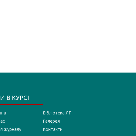
И В КУРСІ
вна
Бібліотека ЛП
нас
Галерея
ія журналу
Контакти