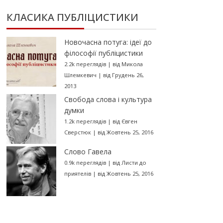
КЛАСИКА ПУБЛІЦИСТИКИ
Новочасна потуга: ідеї до
філософії публіцистики
2.2k переглядів
|
від
Микола
Шлемкевич
|
від Грудень 26,
2013
Свобода слова і культура
думки
1.2k переглядів
|
від
Євген
Сверстюк
|
від Жовтень 25, 2016
Слово Гавела
0.9k переглядів
|
від
Листи до
приятелів
|
від Жовтень 25, 2016