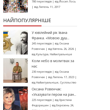
780 переглядів
|
від
Йосип Лось
|
від Липень 11, 2017
НАЙПОПУЛЯРНІШЕ
У ювілейний рік Івана
Франка. «Мовою душ...
245 переглядів
|
від
Оксана
Ровенчак
|
від Квітень 26, 2026
|
від
Культура
,
Найактуальніше
Коли небо в молитвах за
нас
230 переглядів
|
від
Оксана
Ровенчак
|
від Липень 17, 2023
|
від
Найактуальніше
,
Суспільство
Оксана Ровенчак:
«Указувати пером на ран...
225 переглядів
|
від
Христина
Федоришин
|
від Березень 24,