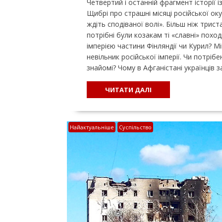
Четвертий і останній фрагмент історії 
Щибрі про страшні місяці російської оку
ждіть сподіваної волі». Більш ніж триста
потрібні були козакам ті «славні» похо
імперією частини Фінляндії чи Курил? Мі
невільник російської імперії. Чи потріб
знайомі? Чому в Афганістані українців 
ЧИТАТИ ДАЛІ
Найактуальніше
Суспільство