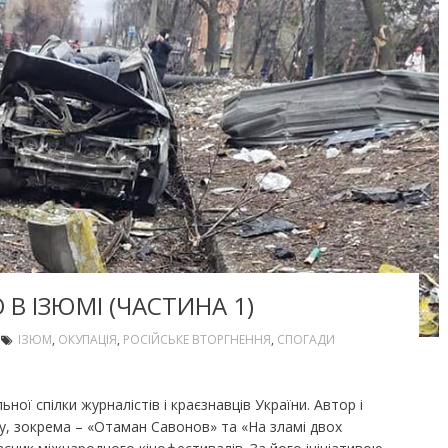
 В ІЗЮМІ (ЧАСТИНА 1)
ІЗЮМ
,
ОКУПАЦІЯ
,
РОСІЙСЬКЕ ВТОРГНЕННЯ
,
СПОГАДИ
ої спілки журналістів і краєзнавців України. Автор і
у, зокрема – «Отаман Савонов» та «На зламі двох