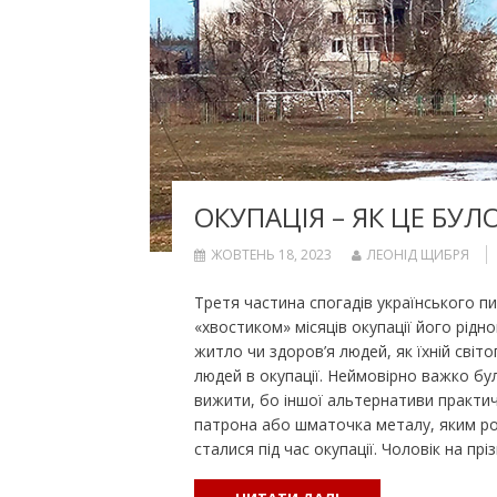
ОКУПАЦІЯ – ЯК ЦЕ БУЛО
ЖОВТЕНЬ 18, 2023
ЛЕОНІД ЩИБРЯ
Третя частина спогадів українського пи
«хвостиком» місяців окупації його рідн
житло чи здоров’я людей, як їхній світо
людей в окупації. Неймовірно важко бул
вижити, бо іншої альтернативи практич
патрона або шматочка металу, яким рос
сталися під час окупації. Чоловік на п