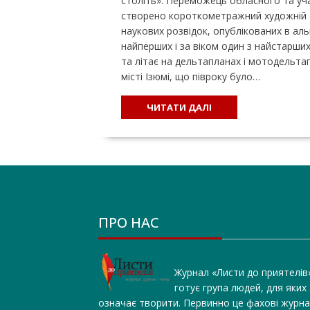
століть». Переможець обласного та уча
створено короткометражний художній ф
наукових розвідок, опублікованих в аль
найперших і за віком один з найстарши
та літає на дельтапланах і мотодельта
місті Ізюмі, що півроку було…
ЧИТАТИ ДАЛІ
ПРО НАС
Журнал «Листи до приятелів
готує група людей, для яких
означає творити. Первинно це фахові журна