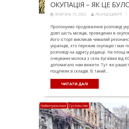
ОКУПАЦІЯ – ЯК ЦЕ БУЛО
ЖОВТЕНЬ 15, 2023
ЛЕОНІД ЩИБРЯ
Пропонуємо продовження розповіді укр
довгі шість місяців, проведених в окуп
його історії викликав чималий резонанс
українців, хто пережив окупацію і має
розповіді на адресу редакції. На площі
очікуванні молока з села Бугаївки від К
допомагало нам вижити. Тут же рашист
поцупили зі складів. В такий…
ЧИТАТИ ДАЛІ
Найактуальніше
Суспільство