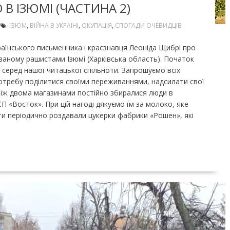
 В ІЗЮМІ (ЧАСТИНА 2)
ІЗЮМ
,
ВІЙНА В УКРАЇНІ
,
ОКУПАЦІЯ
,
СПОГАДИ ОЧЕВИДЦІВ
аїнського письменника і краєзнавця Леоніда Щибрі про
ованому рашистами Ізюмі (Харківська область). Початок
 серед нашої читацької спільноти. Запрошуємо всіх
 потребу поділитися своїми переживаннями, надсилати свої
 між двома магазинами постійно збиралися люди в
СП «Восток». При цій нагоді дякуємо їм за молоко, яке
и періодично роздавали цукерки фабрики «Рошен», які