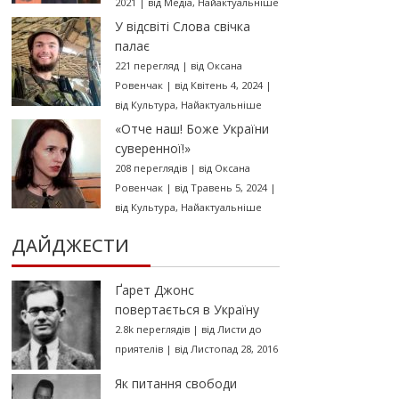
2021
|
від
Медіа
,
Найактуальніше
У відсвіті Слова свічка
палає
221 перегляд
|
від
Оксана
Ровенчак
|
від Квітень 4, 2024
|
від
Культура
,
Найактуальніше
«Отче наш! Боже України
суверенної!»
208 переглядів
|
від
Оксана
Ровенчак
|
від Травень 5, 2024
|
від
Культура
,
Найактуальніше
ДАЙДЖЕСТИ
Ґарет Джонс
повертається в Україну
2.8k переглядів
|
від
Листи до
приятелів
|
від Листопад 28, 2016
Як питання свободи