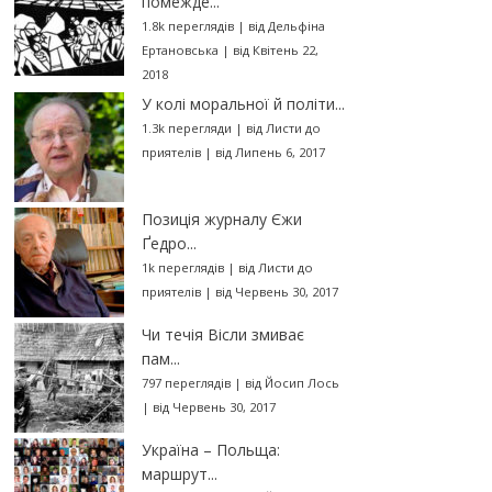
помежде...
1.8k переглядів
|
від
Дельфіна
Ертановська
|
від Квітень 22,
2018
У колі моральної й політи...
1.3k перегляди
|
від
Листи до
приятелів
|
від Липень 6, 2017
Позиція журналу Єжи
Ґедро...
1k переглядів
|
від
Листи до
приятелів
|
від Червень 30, 2017
Чи течія Вісли змиває
пам...
797 переглядів
|
від
Йосип Лось
|
від Червень 30, 2017
Україна – Польща:
маршрут...