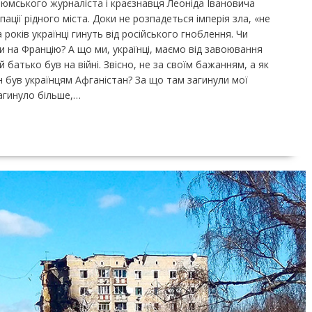
ізюмського журналіста і краєзнавця Леоніда Івановича
пації рідного міста. Доки не розпадеться імперія зла, «не
 років українці гинуть від російського гноблення. Чи
ди на Францію? А що ми, українці, маємо від завоювання
й батько був на війні. Звісно, не за своїм бажанням, а як
ен був українцям Афганістан? За що там загинули мої
загинуло більше,…