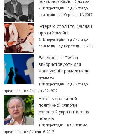
розділило Камю і Сартра
2.8k переглядів
|
від
Листи до
приятелів
|
від Серпень 14, 2017
Інтерв’ю століття. Фаллачі
проти Хомейні
2.1k переглядів
|
від
Листи до
приятелів
|
від Березень 11, 2017
Facebook та Twitter
використовують для
маніпуляції громадською
думкою
1.7k переглядів
|
від
Листи до
приятелів
|
від Серпень 12, 2017
У колі моральної й
політичної сліпоти:
Україна й українці в очах
поляків
1.3k перегляди
|
від
Листи до
приятелів
|
від Липень 6, 2017