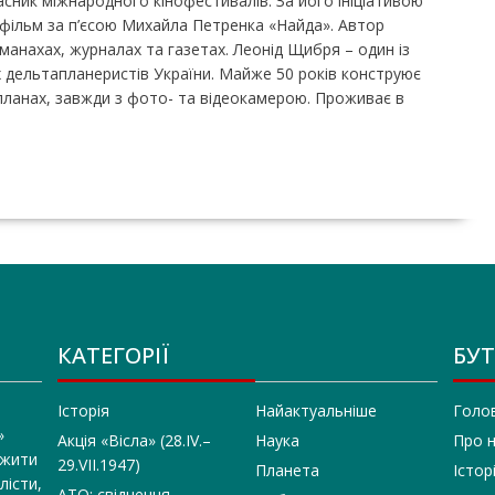
сник міжнародного кінофестивалів. За його ініціативою
ільм за п’єсою Михайла Петренка «Найда». Автор
манахах, журналах та газетах. Леонід Щибря – один із
х дельтапланеристів України. Майже 50 років конструює
планах, завжди з фото- та відеокамерою. Проживає в
КАТЕГОРІЇ
БУТ
Історія
Найактуальніше
Голо
»
Акція «Вісла» (28.IV.–
Наука
Про 
 жити
29.VII.1947)
Планета
Істор
лісти,
АТО: свідчення