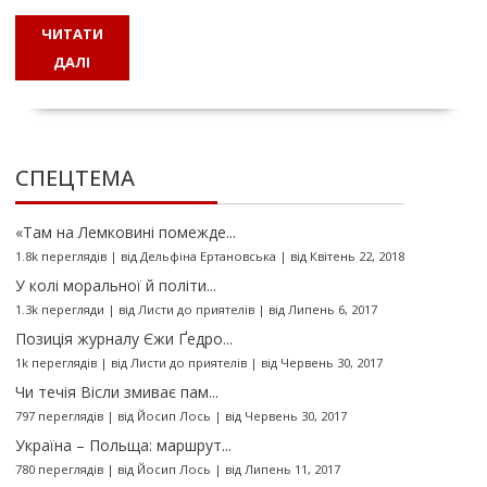
ЧИТАТИ
ДАЛІ
СПЕЦТЕМА
«Там на Лемковині помежде...
1.8k переглядів
|
від
Дельфіна Ертановська
|
від Квітень 22, 2018
У колі моральної й політи...
1.3k перегляди
|
від
Листи до приятелів
|
від Липень 6, 2017
Позиція журналу Єжи Ґедро...
1k переглядів
|
від
Листи до приятелів
|
від Червень 30, 2017
Чи течія Вісли змиває пам...
797 переглядів
|
від
Йосип Лось
|
від Червень 30, 2017
Україна – Польща: маршрут...
780 переглядів
|
від
Йосип Лось
|
від Липень 11, 2017