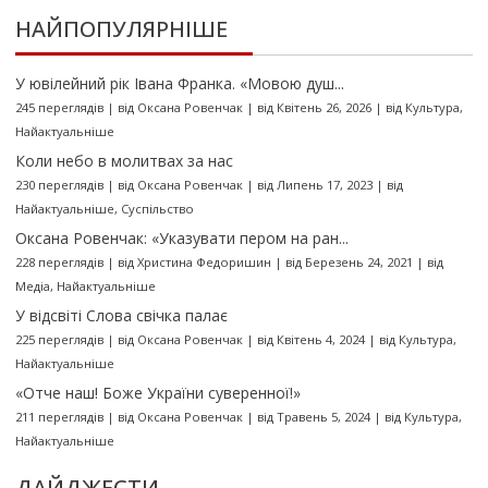
НАЙПОПУЛЯРНІШЕ
У ювілейний рік Івана Франка. «Мовою душ...
245 переглядів
|
від
Оксана Ровенчак
|
від Квітень 26, 2026
|
від
Культура
,
Найактуальніше
Коли небо в молитвах за нас
230 переглядів
|
від
Оксана Ровенчак
|
від Липень 17, 2023
|
від
Найактуальніше
,
Суспільство
Оксана Ровенчак: «Указувати пером на ран...
228 переглядів
|
від
Христина Федоришин
|
від Березень 24, 2021
|
від
Медіа
,
Найактуальніше
У відсвіті Слова свічка палає
225 переглядів
|
від
Оксана Ровенчак
|
від Квітень 4, 2024
|
від
Культура
,
Найактуальніше
«Отче наш! Боже України суверенної!»
211 переглядів
|
від
Оксана Ровенчак
|
від Травень 5, 2024
|
від
Культура
,
Найактуальніше
ДАЙДЖЕСТИ