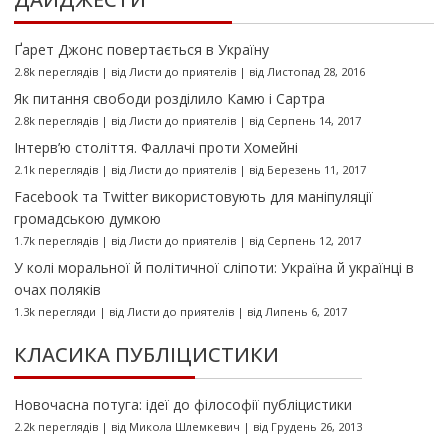
Ґарет Джонс повертається в Україну
2.8k переглядів
|
від
Листи до приятелів
|
від Листопад 28, 2016
Як питання свободи розділило Камю і Сартра
2.8k переглядів
|
від
Листи до приятелів
|
від Серпень 14, 2017
Інтерв’ю століття. Фаллачі проти Хомейні
2.1k переглядів
|
від
Листи до приятелів
|
від Березень 11, 2017
Facebook та Twitter використовують для маніпуляції
громадською думкою
1.7k переглядів
|
від
Листи до приятелів
|
від Серпень 12, 2017
У колі моральної й політичної сліпоти: Україна й українці в
очах поляків
1.3k перегляди
|
від
Листи до приятелів
|
від Липень 6, 2017
КЛАСИКА ПУБЛІЦИСТИКИ
Новочасна потуга: ідеї до філософії публіцистики
2.2k переглядів
|
від
Микола Шлемкевич
|
від Грудень 26, 2013