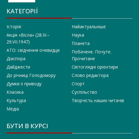
КАТЕГОРІЇ
Історія
Найактуальніше
Акція «Вісла» (28.IV.–
Наука
29.VII.1947)
Планета
АТО: свідчення очевидця
Побачене. Почуте.
Діаспора
Прочитане
Дайджести
Світоглядні орієнтири
До річниці Голодомору
Слово редактора
Думки з приводу
Спорт
Класика
Суспільство
Культура
Творчість наших читачів
Медіа
БУТИ В КУРСІ