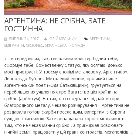
АРГЕНТИНА: НЕ СРІБНА, ЗАТЕ
ГОСТИННА
ЛИПЕНЬ 24, 2017
ЮРІЙ МЕЛЬНИК
АРГЕНТИНА
,
ЕМІГРАНТИ
,
МІСІОНЕС
,
УКРАЇНСЬКА ГРОМАДА
«І ти серед інших, так, геніальний майстер Гідний тебе,
сформує тебе, божественну Статую, яку осягаю, донько
моєї пристрасті, У твоєму епонімі металевому, Аргентино».
Леопольдо Луґонес Металевий епонім, про який пише
аргентинський поет («Ода батьківщині»), ґрунтується на
перебільшених уявленнях про багатство цієї країни на
срібло (арґентум). На тих, хто сподівався віднайти гори
благородного металу, чекало розчарування – Аргентина не
роздавала готові скарби поселенцям, випертим із Європи
нуждою і тиснявою. Зате вона давала хороші можливості
тим, хто не чекав манни срібної, а приїжджав освоювати
нічийні землі, працювати у цій країні контрастів, мегаполісів…