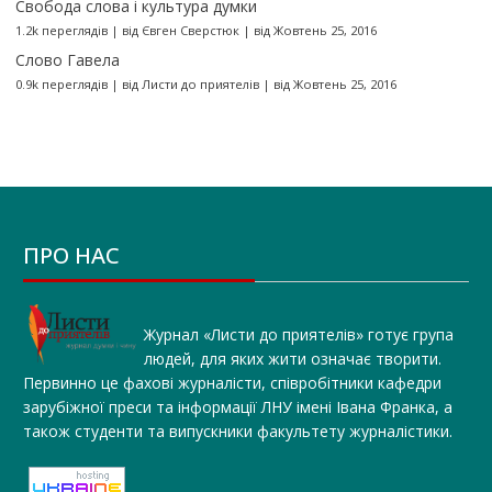
Свобода слова і культура думки
1.2k переглядів
|
від
Євген Сверстюк
|
від Жовтень 25, 2016
Слово Гавела
0.9k переглядів
|
від
Листи до приятелів
|
від Жовтень 25, 2016
ПРО НАС
Журнал «Листи до приятелів» готує група
людей, для яких жити означає творити.
Первинно це фахові журналісти, співробітники кафедри
зарубіжної преси та інформації ЛНУ імені Івана Франка, а
також студенти та випускники факультету журналістики.