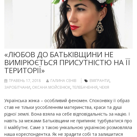
«ЛЮБОВ ДО БАТЬКІВЩИНИ НЕ
ВИМІРЮЄТЬСЯ ПРИСУТНІСТЮ НА ЇЇ
ТЕРИТОРІЇ»
ТРАВЕНЬ 17, 2018
ГАЛИНА СЕНІВ
ЕМІГРАНТИ
,
ЗАРОБІТЧАНИ
,
ОКСАНА МОЙСЕНЮК
,
ТЕЛЕБАЧЕННЯ
,
ЧЕХІЯ
Українська жінка – особливий феномен. Споконвіку її образ
став не тільки уособленням материнства, краси та душі
рідної землі. Вона взяла на себе відповідальність за націю. І
навіть за межами Батьківщини не припиняє турбуватися про
її майбутнє. Саме з такою унікальною українкою розмовляла
наша кореспондентка. Як не зрадити собі та залишитися