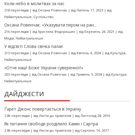
Коли небо в молитвах за нас
218 переглядів
|
від
Оксана Ровенчак
|
від Липень 17, 2023
|
від
Найактуальніше
,
Суспільство
Оксана Ровенчак: «Указувати пером на ран...
216 переглядів
|
від
Христина Федоришин
|
від Березень 24, 2021
|
від
Медіа
,
Найактуальніше
У відсвіті Слова свічка палає
213 переглядів
|
від
Оксана Ровенчак
|
від Квітень 4, 2024
|
від
Культура
,
Найактуальніше
«Отче наш! Боже України суверенної!»
203 перегляди
|
від
Оксана Ровенчак
|
від Травень 5, 2024
|
від
Культура
,
Найактуальніше
ДАЙДЖЕСТИ
Ґарет Джонс повертається в Україну
2.8k переглядів
|
від
Листи до приятелів
|
від Листопад 28, 2016
Як питання свободи розділило Камю і Сартра
2.8k переглядів
|
від
Листи до приятелів
|
від Серпень 14, 2017