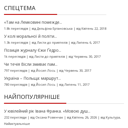
СПЕЦТЕМА
«Там на Лемковині помежде...
1.8k переглядів
|
від
Дельфіна Ертановська
|
від Квітень 22, 2018
У колі моральної й політи...
1.3k переглядів
|
від
Листи до приятелів
|
від Липень 6, 2017
Позиція журналу Єжи Ґедро...
1k переглядів
|
від
Листи до приятелів
|
від Червень 30, 2017
Чи течія Вісли змиває пам...
797 переглядів
|
від
Йосип Лось
|
від Червень 30, 2017
Україна – Польща: маршрут...
780 переглядів
|
від
Йосип Лось
|
від Липень 11, 2017
НАЙПОПУЛЯРНІШЕ
У ювілейний рік Івана Франка. «Мовою душ...
232 перегляди
|
від
Оксана Ровенчак
|
від Квітень 26, 2026
|
від
Культура
,
Найактуальніше