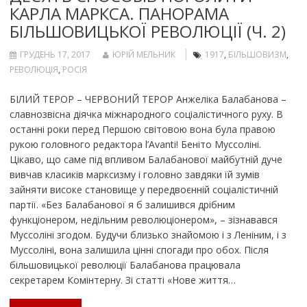
КАРЛА МАРКСА. ПАНОРАМА
БІЛЬШОВИЦЬКОЇ РЕВОЛЮЦІЇ (Ч. 2)
ГРУДЕНЬ 17, 2017
ЮРІЙ МЕЛЬНИК
1917
,
БІЛЬШОВИЗМ
,
РЕВОЛЮЦІЯ
,
РОСІЯ
БІЛИЙ ТЕРОР – ЧЕРВОНИЙ ТЕРОР Анжеліка Балабанова –
славнозвісна діячка міжнародного соціалістичного руху. В
останні роки перед Першою світовою вона була правою
рукою головного редактора l’Avanti! Беніто Муссоліні.
Цікаво, що саме під впливом Балабанової майбутній дуче
вивчав класиків марксизму і головно завдяки їй зумів
зайняти високе становище у передвоєнній соціалістичній
партії. «Без Балабанової я б залишився дрібним
функціонером, недільним революціонером», – зізнавався
Муссоліні згодом. Будучи близько знайомою і з Леніним, і з
Муссоліні, вона залишила цінні спогади про обох. Після
більшовицької революції Балабанова працювала
секретарем Комінтерну. Зі статті «Нове життя…