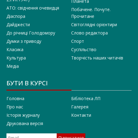
Планета
АТО: свідчення очевидця
Побачене. Почуте.
Діаспора
Прочитане
Дайджести
Світоглядні орієнтири
До річниці Голодомору
Слово редактора
Думки з приводу
Спорт
Класика
Суспільство
Культура
Творчість наших читачів
Медіа
БУТИ В КУРСІ
Головна
Бібліотека ЛП
Про нас
Галерея
Історія журналу
Контакти
Друкована версія