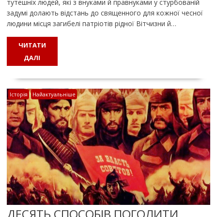
тутешніх людей, які з внуками й правнуками у стурбованій
задумі долають відстань до священного для кожної чесної
людини місця загибелі патріотів рідної Вітчизни й…
ЧИТАТИ
ДАЛІ
Історія
Найактуальніше
ДЕСЯТЬ СПОСОБІВ ПОГОЛИТИ