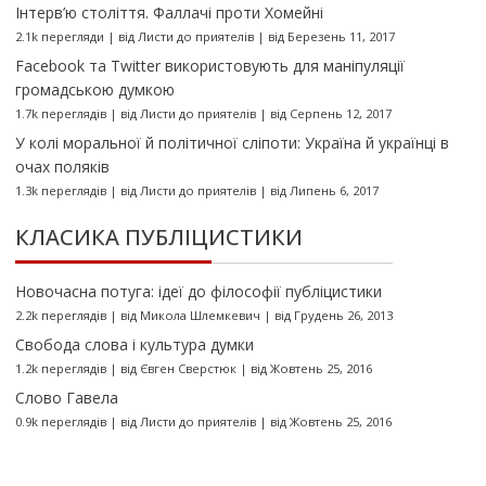
Інтерв’ю століття. Фаллачі проти Хомейні
2.1k перегляди
|
від
Листи до приятелів
|
від Березень 11, 2017
Facebook та Twitter використовують для маніпуляції
громадською думкою
1.7k переглядів
|
від
Листи до приятелів
|
від Серпень 12, 2017
У колі моральної й політичної сліпоти: Україна й українці в
очах поляків
1.3k переглядів
|
від
Листи до приятелів
|
від Липень 6, 2017
КЛАСИКА ПУБЛІЦИСТИКИ
Новочасна потуга: ідеї до філософії публіцистики
2.2k переглядів
|
від
Микола Шлемкевич
|
від Грудень 26, 2013
Свобода слова і культура думки
1.2k переглядів
|
від
Євген Сверстюк
|
від Жовтень 25, 2016
Слово Гавела
0.9k переглядів
|
від
Листи до приятелів
|
від Жовтень 25, 2016