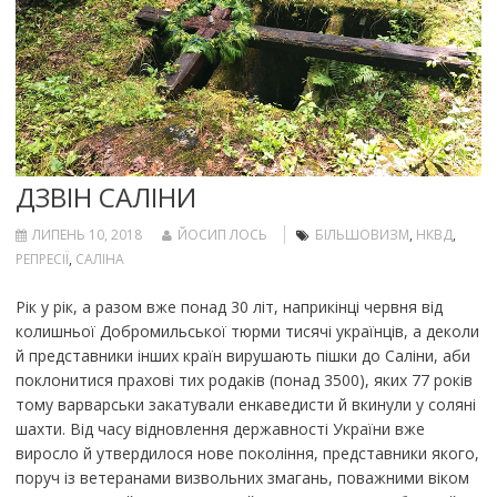
ДЗВІН САЛІНИ
ЛИПЕНЬ 10, 2018
ЙОСИП ЛОСЬ
БІЛЬШОВИЗМ
,
НКВД
,
РЕПРЕСІЇ
,
САЛІНА
Рік у рік, а разом вже понад 30 літ, наприкінці червня від
колишньої Добромильської тюрми тисячі українців, а деколи
й представники інших країн вирушають пішки до Саліни, аби
поклонитися прахові тих родаків (понад 3500), яких 77 років
тому варварськи закатували енкаведисти й вкинули у соляні
шахти. Від часу відновлення державності України вже
виросло й утвердилося нове покоління, представники якого,
поруч із ветеранами визвольних змагань, поважними віком