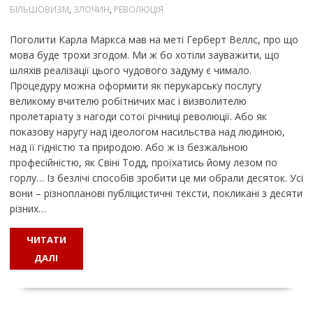
БІЛЬШОВИЗМ
,
ЗЛОЧИН
,
РЕВОЛЮЦІЯ
Поголити Карла Маркса мав на меті Герберт Веллс, про що
мова буде трохи згодом. Ми ж бо хотіли зауважити, що
шляхів реалізації цього чудового задуму є чимало.
Процедуру можна оформити як перукарську послугу
великому вчителю робітничих мас і визволителю
пролетаріату з нагоди сотої річниці революції. Або як
показову наругу над ідеологом насильства над людиною,
над її гідністю та природою. Або ж із безжальною
професійністю, як Свіні Тодд, проїхатись йому лезом по
горлу… Із безлічі способів зробити це ми обрали десяток. Усі
вони – різнопланові публіцистичні тексти, покликані з десяти
різних…
ЧИТАТИ
ДАЛІ