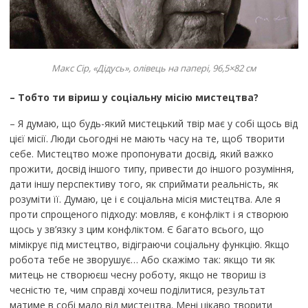
Макс Сір, «Дідусь», олівець на папері, 96,5×82 см
– Тобто ти віриш у соціальну місію мистецтва?
– Я думаю, що будь-який мистецький твір має у собі щось від
цієї місії. Люди сьогодні не мають часу на те, щоб творити
себе. Мистецтво може пропонувати досвід, який важко
прожити, досвід іншого типу, привести до іншого розуміння,
дати іншу перспективу того, як сприймати реальність, як
розуміти її. Думаю, це і є соціальна місія мистецтва. Але я
проти спрощеного підходу: мовляв, є конфлікт і я створюю
щось у зв’язку з цим конфліктом. Є багато всього, що
мімікрує під мистецтво, відіграючи соціальну функцію. Якщо
робота тебе не зворушує… Або скажімо так: якщо ти як
митець не створюєш чесну роботу, якщо не твориш із
чесністю те, чим справді хочеш поділитися, результат
матиме в собі мало від мистецтва. Мені цікаво творити