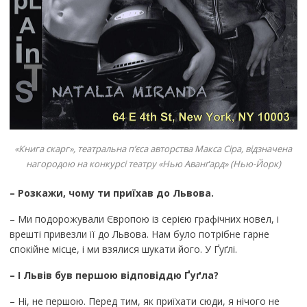
«Книга скарг», театральна п’єса авторства Макса Сіра, відзначена
нагородою на конкурсі театру «Нью Аванґард» (Нью-Йорк)
– Розкажи, чому ти приїхав до Львова.
– Ми подорожували Європою із серією графічних новел, і
врешті привезли її до Львова. Нам було потрібне гарне
спокійне місце, і ми взялися шукати його. У Ґуґлі.
– І Львів був першою відповіддю Ґуґла?
– Ні, не першою. Перед тим, як приїхати сюди, я нічого не