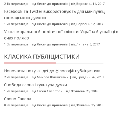
2.1k переглядів
|
від
Листи до приятелів
|
від Березень 11, 2017
Facebook та Twitter використовують для маніпуляції
громадською думкою
1.7k переглядів
|
від
Листи до приятелів
|
від Серпень 12, 2017
У колі моральної й політичної сліпоти: Україна й українці в
очах поляків
1.3k переглядів
|
від
Листи до приятелів
|
від Липень 6, 2017
КЛАСИКА ПУБЛІЦИСТИКИ
Новочасна потуга: ідеї до філософії публіцистики
2.2k переглядів
|
від
Микола Шлемкевич
|
від Грудень 26, 2013
Свобода слова і культура думки
1.2k переглядів
|
від
Євген Сверстюк
|
від Жовтень 25, 2016
Слово Гавела
0.9k переглядів
|
від
Листи до приятелів
|
від Жовтень 25, 2016