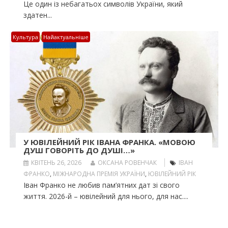
Це один із небагатьох символів України, який
здатен...
Культура
Найактуальніше
У ЮВІЛЕЙНИЙ РІК ІВАНА ФРАНКА. «МОВОЮ
ДУШ ГОВОРІТЬ ДО ДУШІ…»
КВІТЕНЬ 26, 2026
ОКСАНА РОВЕНЧАК
ІВАН
ФРАНКО
,
МІЖНАРОДНА ПРЕМІЯ УКРАЇНИ
,
ЮВІЛЕЙНИЙ РІК
Іван Франко не любив пам’ятних дат зі свого
життя. 2026-й – ювілейний для нього, для нас....