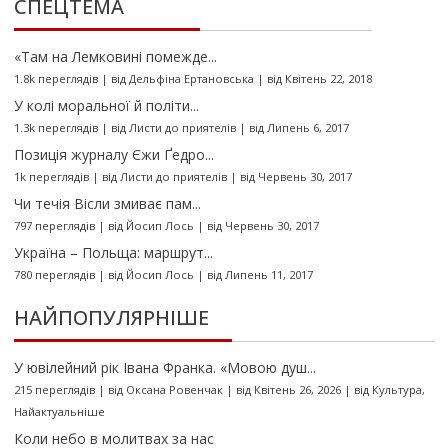
СПЕЦТЕМА
«Там на Лемковині помежде...
1.8k переглядів
|
від
Дельфіна Ертановська
|
від Квітень 22, 2018
У колі моральної й політи...
1.3k переглядів
|
від
Листи до приятелів
|
від Липень 6, 2017
Позиція журналу Єжи Ґедро...
1k переглядів
|
від
Листи до приятелів
|
від Червень 30, 2017
Чи течія Вісли змиває пам...
797 переглядів
|
від
Йосип Лось
|
від Червень 30, 2017
Україна – Польща: маршрут...
780 переглядів
|
від
Йосип Лось
|
від Липень 11, 2017
НАЙПОПУЛЯРНІШЕ
У ювілейний рік Івана Франка. «Мовою душ...
215 переглядів
|
від
Оксана Ровенчак
|
від Квітень 26, 2026
|
від
Культура
,
Найактуальніше
Коли небо в молитвах за нас