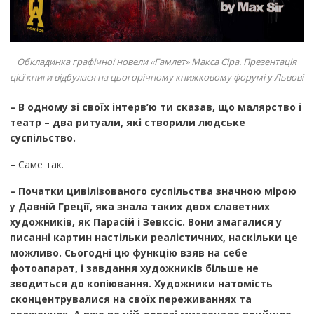
Обкладинка графічної новели «Гамлет» Макса Сіра. Презентація
цієї книги відбулася на цьогорічному книжковому форумі у Львові
– В одному зі своїх інтерв
’
ю ти сказав, що малярство і
театр – два ритуали, які створили людське
суспільство.
– Саме так.
– Початки цивілізованого суспільства значною мірою
у Давній Греції, яка знала таких двох славетних
художників, як Парасій і Зевксіс. Вони змагалися у
писанні картин настільки реалістичних, наскільки це
можливо. Сьогодні цю функцію взяв на себе
фотоапарат, і завдання художників більше не
зводиться до копіювання. Художники натомість
сконцентрувалися на своїх переживаннях та