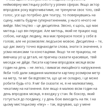
неймовірну мистецьку роботу у різних сферах. Якщо актор
впродовж року відпочиватиме, не тренуючи своє тіло, свій
голос, усе що потрібно для театру, то повернувшись на
сцену, навіть будучи супернатхненним, у нього нічого не
вийде. Мистецтво – це дисципліна. Звісно, є щось, що має
митець і що він передає. Але митець, який не працює над
собою, нагадує людину, яка має прекрасні поезії у себе в
голові, але не розмовляє людською мовою. Дисципліна – те,
що дає змогу точно віднаходити слова, знати їх значення, з
усіма нюансами та конотаціями. Якщо ти не працюєш, не
вивчаєш усі ці деталі, не прагнеш сказати красивіше, твій
меседж не дійде. Писати картини впродовж місяця вісім
годин на день – не легко, і вимагає емоційного напруження.
Якби тобі дали завдання малювати картину розміром метр
на метр, ти міг би відповісти, що це не складно, і це може
робити будь-хто. Я міг би сказати: ні, я не малюватиму,
чекатиму на натхнення. Але якщо я малюю вісім годин на
день впродовж місяця, я входжу у стан. Як боксер, який
готується до поєдинку, і у день бою виходить на пік. І на
цьому мистецькому «піку» – так, відчуваю, що у мене