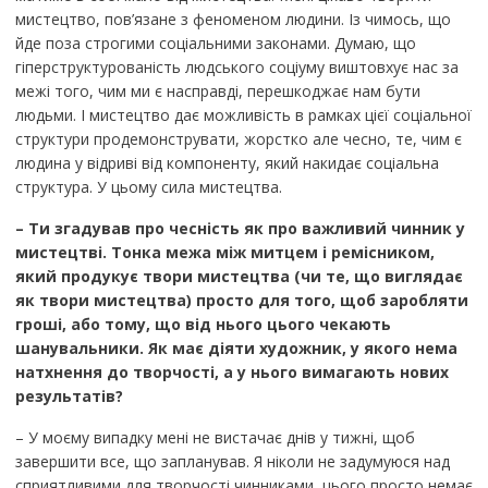
мистецтво, пов’язане з феноменом людини. Із чимось, що
йде поза строгими соціальними законами. Думаю, що
гіперструктурованість людського соціуму виштовхує нас за
межі того, чим ми є насправді, перешкоджає нам бути
людьми. І мистецтво дає можливість в рамках цієї соціальної
структури продемонструвати, жорстко але чесно, те, чим є
людина у відриві від компоненту, який накидає соціальна
структура. У цьому сила мистецтва.
– Ти згадував про чесність як про важливий чинник у
мистецтві. Тонка межа м
іж митцем і ремісником,
який продукує твори мистецтва (чи те, що виглядає
як твори мистецтва) просто для того, щоб заробляти
гроші, або тому, що від нього цього чекають
шанувальники. Як має діяти художник, у якого нема
натхнення до творчості, а у нього вимагають нових
результатів?
– У моєму випадку мені не вистачає днів у тижні, щоб
завершити все, що запланував. Я ніколи не задумуюся над
сприятливими для творчості чинниками, цього просто немає