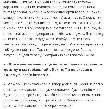
милуєшся… не хотів би сказати поганою картиною…
картиною технічно недовершеною, на комп’ютері вона
виглядає значно краще. Але хорошу картину треба бачити
вживу, – копія ніколи не матиме тієї ж цінності. Справді, ти
можеш побачити більше всього, маючи технології. Однак
об’єкти, про які ми говоримо, є одушевленими. Не знаю, як
це пояснити, але шедевральна робота має душу. Я не вірю у
натхнення, але коли художник перебуває у певному
ментальному стані, то працюючи, він робить матеріальним
свій душевний стан. Так створюється шедевр. Те саме
актуальне і для театру. Театральна вистава теж жива.
– «Для мене живопис – це перетворення візуального
досвіду в матеріальний об’єкт»
. Т
и це сказав в
одному зі своїх інтерв
’
ю.
– Вважаю, що сказав краще тепер (сміється). Мені не легко
вдається висловлювати думки словами. Думаю, якби мені
було легше це робити, я міг би стати письменником. Я ним
не є, хоча іноді пишу театральні п’єси. Значно легше мені
вдається висловлюватися через живопис.