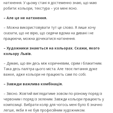
натхнення. У цьому стані я достеменно знаю, що маю
робити: кольори, текстура – усе мені ясно.
– Але це не натхнення.
– Можна використовувати тут це слово. Я лише хочу
сказати, що не вірю, що сидячи вдома на дивані і не
працюючи, можна дочекатися натхнення.
– Художники знаються на кольорах. Скажи, якого
кольору Львів.
– Думаю, що він десь між коричневим, сірим і блакитним.
Така десь палітра цього міста. Але твоє питання дуже
важке, адже кольори не працюють самі по собі.
– Завжди важлива комбінація.
– Звісно. Жовтий виглядатиме зовсім по-різному поряд із
червоним і поряд із зеленим. Завжди кольори працюють у
композиції. Вибрати колір для чогось мені було б значно
легше, якби я не був професійним художником.