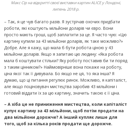
Макс Сір на відкритті своєї виставки картин ALICE у Лондоні,
липень 2018 р.
– Так, я це чув багато разів. Я зустрічав охочих придбати
роботи, які коштують мільйони доларів чи євро. Вони
просто мають гроші, щоб заплатити за це. Я часто чую: «Цю
картину купили за 43 мільйони доларів, як таке можливо?»
Добре. Але я кажу, що мала б бути робота ціною у 43
мільйони доларів. Якщо я запитаю цю людину: «Яка робота
мала б коштувати стільки? Яку роботу поставив би ти поряд
з таким цінником?» Найімовірніше вона покаже на роботу,
ціна якої так її дивувала. Бо якщо не ця, то яка інша? Я
думаю, що ці питання регулює ринок. Можливо, я капіталіст,
але якщо поціновувач мистецтва заробив 43 мільйони і
готовий віддати їх за цю картину, значить такою є її ціна.
– А хіба це не приниження мистецтва, коли капіталіст
купує картину за 43 мільйони, щоб потім продати на
два мільйони дорожче? А інший купляє лише для
того, щоб за кілька років продати ще дорожче.