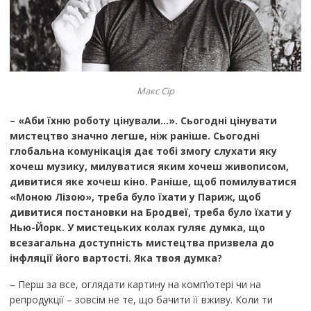
Макс Сір
– «Аби їхню роботу цінували…». Сьогодні цінувати
мистецтво значно легше, ніж раніше. Сьогодні
глобальна комунікація дає тобі змогу слухати яку
хочеш музику, милуватися яким хочеш живописом,
дивитися яке хочеш кіно. Раніше, щоб помилуватися
«Моною Лізою», треба було їхати у Париж, щоб
дивитися постановки на Бродвеї, треба було їхати у
Нью-Йорк. У мистецьких колах гуляє думка, що
всезагальна доступність мистецтва призвела до
інфляції його вартості. Яка твоя думка?
– Перш за все, оглядати картину на комп’ютері чи на
репродукції – зовсім не те, що бачити її вживу. Коли ти