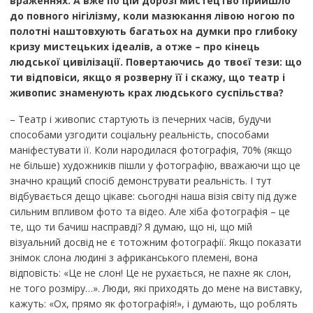
враженнях. А вже по цій дорозі мистецтво прийшло
до повного нігілізму, коли мазюкання лівою ногою по
полотні наштовхують багатьох на думки про глибоку
кризу мистецьких ідеалів, а отже – про кінець
людської цивілізації. Повертаючись до твоєї тези: що
ти відповіси, якщо я розверну її і скажу, що театр і
живопис знаменують крах людського суспільства?
– Театр і живопис стартують із печерних часів, будучи
способами узгодити соціальну реальність, способами
маніфестувати її. Коли народилася фотографія, 70% (якщо
не більше) художників пішли у фотографію, вважаючи що це
значно кращий спосіб демонструвати реальність. І тут
відбувається дещо цікаве: сьогодні наша візія світу під дуже
сильним впливом фото та відео. Але хіба фотографія – це
те, що ти бачиш насправді? Я думаю, що ні, що мій
візуальний досвід не є тотожним фотографії. Якщо показати
знімок слона людині з африканського племені, вона
відповість: «Це не слон! Це не рухається, не пахне як слон,
не того розміру…». Люди, які приходять до мене на виставку,
кажуть: «Ох, прямо як фотографія!», і думають, що роблять