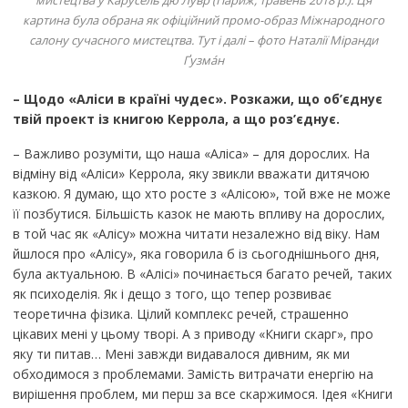
картина була обрана як офіційний промо-образ Міжнародного
салону сучасного мистецтва. Тут і далі – фото Наталії Міранди
Ґузмáн
– Щодо «Аліси в країні чудес». Розкажи, що об’єднує
твій проект із книгою Керрола, а що роз
’
єднує.
– Важливо розуміти, що наша «Аліса» – для дорослих. На
відміну від «Аліси» Керрола, яку звикли вважати дитячою
казкою. Я думаю, що хто росте з «Алісою», той вже не може
її позбутися. Більшість казок не мають впливу на дорослих,
в той час як «Алісу» можна читати незалежно від віку. Нам
йшлося про «Алісу», яка говорила б із сьогоднішнього дня,
була актуальною. В «Алісі» починається багато речей, таких
як психоделія. Як і дещо з того, що тепер розвиває
теоретична фізика. Цілий комплекс речей, страшенно
цікавих мені у цьому творі. А з приводу «Книги скарг», про
яку ти питав… Мені завжди видавалося дивним, як ми
обходимося з проблемами. Замість витрачати енергію на
вирішення проблем, ми перш за все скаржимося. Ідея «Книги