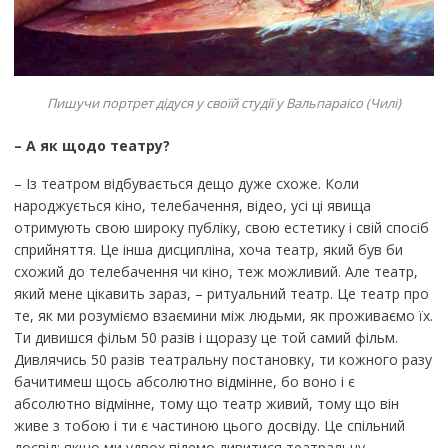
Пишучи портрет дідуся у своїй студії у Вальпараісо (Чилі)
– А як щодо театру?
– Із театром відбувається дещо дуже схоже. Коли
народжується кіно, телебачення, відео, усі ці явища
отримують свою широку публіку, свою естетику і свій спосіб
сприйняття. Це інша дисципліна, хоча театр, який був би
схожий до телебачення чи кіно, теж можливий. Але театр,
який мене цікавить зараз, – ритуальний театр. Це театр про
те, як ми розуміємо взаємини між людьми, як проживаємо їх.
Ти дивишся фільм 50 разів і щоразу це той самий фільм.
Дивлячись 50 разів театральну постановку, ти кожного разу
бачитимеш щось абсолютно відмінне, бо воно і є
абсолютно відмінне, тому що театр живий, тому що він
живе з тобою і ти є частиною цього досвіду. Це спільний
досвід: якщо ми удвох підемо дивитися театральну