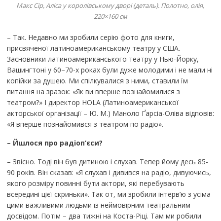
Макс Сір, Аліса у королівському дворі (деталь). Полотно, олія,
220×160 см
– Так. Недавно ми зробили серію фото для книги,
присвяченої латиноамериканському театру у США.
Засновники латиноамериканського театру у Нью-Йорку,
Вашингтоні у 60–70-х роках були дуже молодими і не мали ні
копійки за душею. Ми спілкувалися з ними, ставили їм
питання на зразок: «Як ви вперше познайомилися з
театром?» І директор HOLA (Латиноамериканської
акторської організації – Ю. М.) Маноло Ґарсіа-Оліва відповів:
«Я вперше познайомився з театром по радіо».
– Йшлося про радіоп
’
єси?
– Звісно. Тоді він був дитиною і слухав. Тепер йому десь 85-
90 років. Він сказав: «Я слухав і дивився на радіо, дивуючись,
якого розміру повинні бути актори, які перебувають
всередині цієї скриньки». Так от, ми зробили інтерв’ю з усіма
цими важливими людьми із неймовірним театральним
досвідом. Потім – два тижні на Коста-Ріці. Там ми робили