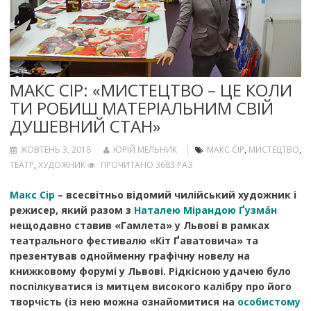
МАКС СІР: «МИСТЕЦТВО – ЦЕ КОЛИ
ТИ РОБИШ МАТЕРІАЛЬНИМ СВІЙ
ДУШЕВНИЙ СТАН»
ЖОВТЕНЬ 3, 2018
ЮРІЙ МЕЛЬНИК
МАКС СІР
,
МИСТЕЦТВО
,
ТЕАТР
,
ХУДОЖНИК
ПРОЧИТАНО 3683 РАЗ
Макс Сір
– всесвітньо відомий чилійський художник і
режисер, який разом з
Наталею Мірандою Ґузмáн
нещодавно ставив «Гамлета» у Львові в рамках
театрального фестивалю «Кіт Ґаватовича» та
презентував однойменну графічну новелу на
книжковому форумі у Львові.
Рідкісною удачею було
поспілкуватися із митцем високого калібру про його
творчість (із нею можна ознайомитися на
особистому