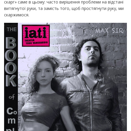
скарг» саме в цьому: часто вирішення проблеми на відстані
витягнутої руки, та замість того, щоб простягнути руку, ми
скаржимося.