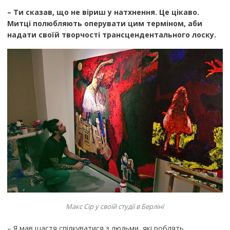
– Ти сказав, що не віриш у натхнення. Це цікаво.
Митці полюбляють оперувати цим терміном, аби
надати своїй творчості трансцендентального лоску.
Макс Сір у своїй студії в Берліні
– Я мав щастя спілкуватися з людьми, які роблять