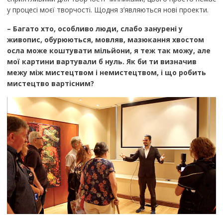
у процесі моєї творчості. Щодня з’являються нові проекти.
– Багато хто, особливо люди, слабо занурені у
живопис, обурюються, мовляв, мазюкання хвостом
осла може коштувати мільйони, я теж так можу, але
мої картини вартували б нуль. Як би ти визначив
межу між мистецтвом і немистецтвом
,
і що робить
мистецтво вартісним?