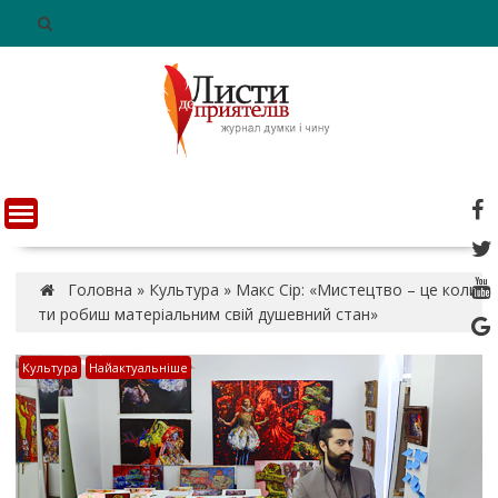
S
k
i
p
t
o
c
o
n
t
e
n
Головна
»
Культура
»
Макс Сір: «Мистецтво – це коли
t
ти робиш матеріальним свій душевний стан»
Культура
Найактуальніше