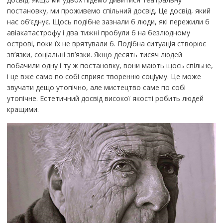
постановку, ми проживемо спільний досвід. Це досвід, який
нас об’єднує. Щось подібне зазнали б люди, які пережили б
авіакатастрофу і два тижні пробули б на безлюдному
острові, поки їх не врятували б. Подібна ситуація створює
зв’язки, соціальні зв’язки. Якщо десять тисяч людей
побачили одну і ту ж постановку, вони мають щось спільне,
і це вже само по собі сприяє творенню соціуму. Це може
звучати дещо утопічно, але мистецтво саме по собі
утопічне. Естетичний досвід високої якості робить людей
кращими.