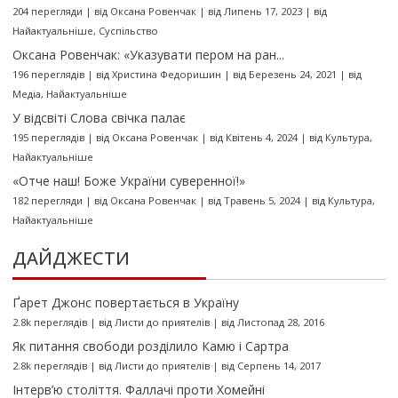
204 перегляди
|
від
Оксана Ровенчак
|
від Липень 17, 2023
|
від
Найактуальніше
,
Суспільство
Оксана Ровенчак: «Указувати пером на ран...
196 переглядів
|
від
Христина Федоришин
|
від Березень 24, 2021
|
від
Медіа
,
Найактуальніше
У відсвіті Слова свічка палає
195 переглядів
|
від
Оксана Ровенчак
|
від Квітень 4, 2024
|
від
Культура
,
Найактуальніше
«Отче наш! Боже України суверенної!»
182 перегляди
|
від
Оксана Ровенчак
|
від Травень 5, 2024
|
від
Культура
,
Найактуальніше
ДАЙДЖЕСТИ
Ґарет Джонс повертається в Україну
2.8k переглядів
|
від
Листи до приятелів
|
від Листопад 28, 2016
Як питання свободи розділило Камю і Сартра
2.8k переглядів
|
від
Листи до приятелів
|
від Серпень 14, 2017
Інтерв’ю століття. Фаллачі проти Хомейні