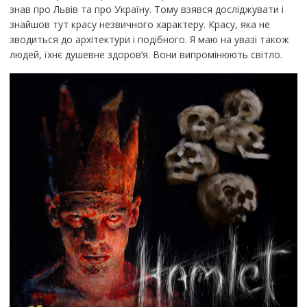
знав про Львів та про Україну. Тому взявся досліджувати і
знайшов тут красу незвичного характеру. Красу, яка не
зводиться до архітектури і подібного. Я маю на увазі також
людей, їхнє душевне здоров’я. Вони випромінюють світло.