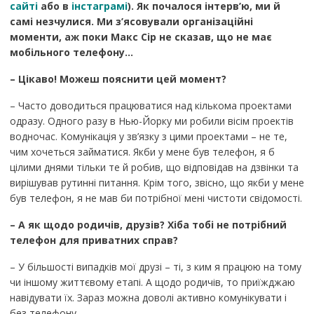
сайті
або в
інстаграмі
).
Як почалося інтерв’ю, ми й
самі незчулися. Ми з’ясовували організаційні
моменти, аж поки Макс Сір не сказав, що не має
мобільного телефону…
– Цікаво! Можеш пояснити цей момент?
– Часто доводиться працюватися над кількома проектами
одразу. Одного разу в Нью-Йорку ми робили вісім проектів
водночас. Комунікація у зв’язку з цими проектами – не те,
чим хочеться займатися. Якби у мене був телефон, я б
цілими днями тільки те й робив, що відповідав на дзвінки та
вирішував рутинні питання. Крім того, звісно, що якби у мене
був телефон, я не мав би потрібної мені чистоти свідомості.
– А як щодо родичів, друзів? Хіба тобі не потрібний
телефон для приватних справ?
– У більшості випадків мої друзі – ті, з ким я працюю на тому
чи іншому життєвому етапі. А щодо родичів, то приїжджаю
навідувати їх. Зараз можна доволі активно комунікувати і
без телефону.