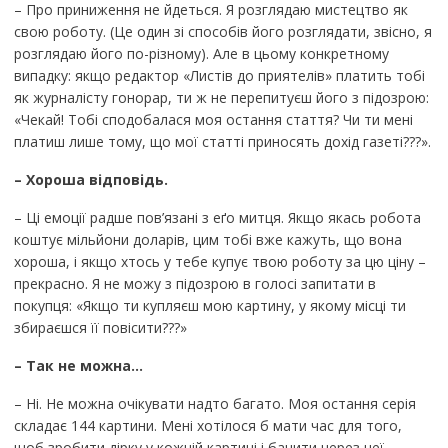
– Про приниження не йдеться. Я розглядаю мистецтво як
свою роботу. (Це один зі способів його розглядати, звісно, я
розглядаю його по-різному). Але в цьому конкретному
випадку: якщо редактор «Листів до приятелів» платить тобі
як журналісту гонорар, ти ж не перепитуєш його з підозрою:
«Чекай! Тобі сподобалася моя остання стаття? Чи ти мені
платиш лише тому, що мої статті приносять дохід газеті???».
– Хороша відповідь.
– Ці емоції радше пов’язані з еґо митця. Якщо якась робота
коштує мільйони доларів, цим тобі вже кажуть, що вона
хороша, і якщо хтось у тебе купує твою роботу за цю ціну –
прекрасно. Я не можу з підозрою в голосі запитати в
покупця: «Якщо ти купляєш мою картину, у якому місці ти
збираєшся її повісити???»
– Так не можна…
– Ні. Не можна очікувати надто багато. Моя остання серія
складає 144 картини. Мені хотілося б мати час для того,
щоб зробити дірку у кожній картині і бачити через неї,