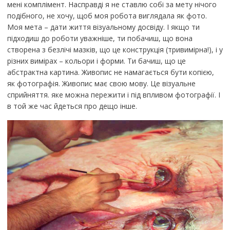
мені комплімент. Насправді я не ставлю собі за мету нічого
подібного, не хочу, щоб моя робота виглядала як фото.
Моя мета – дати життя візуальному досвіду. І якщо ти
підходиш до роботи уважніше, ти побачиш, що вона
створена з безлічі мазків, що це конструкція (тривимірна!), і у
різних вимірах – кольори і форми. Ти бачиш, що це
абстрактна картина. Живопис не намагається бути копією,
як фотографія. Живопис має свою мову. Це візуальне
сприйняття. яке можна пережити і під впливом фотографії. І
в той же час йдеться про дещо інше.