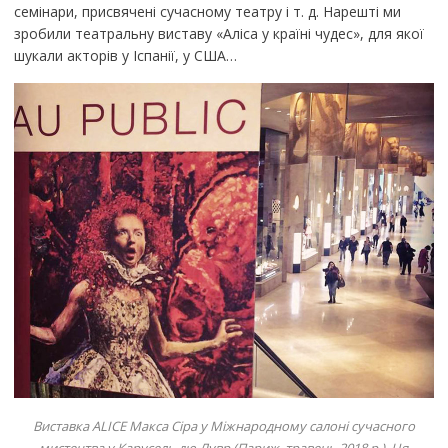
семінари, присвячені сучасному театру і т. д. Нарешті ми
зробили театральну виставу «Аліса у країні чудес», для якої
шукали акторів у Іспанії, у США…
Виставка ALICE Макса Сіра у Міжнародному салоні сучасного
мистецтва у Карусель дю Лувр (Париж, травень 2018 р.). Ця