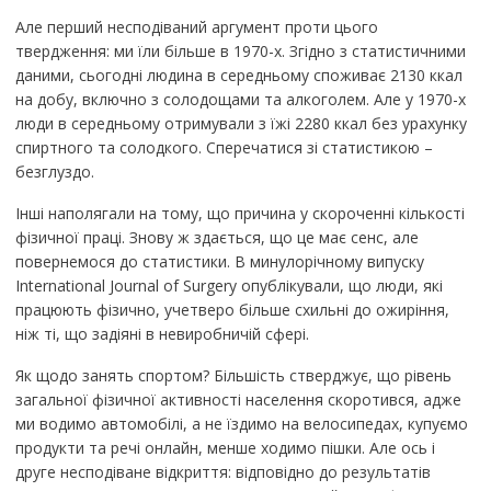
Але перший несподіваний аргумент проти цього
твердження: ми їли більше в 1970-х. Згідно з статистичними
даними, сьогодні людина в середньому споживає 2130 ккал
на добу, включно з солодощами та алкоголем. Але у 1970-х
люди в середньому отримували з їжі 2280 ккал без урахунку
спиртного та солодкого. Сперечатися зі статистикою –
безглуздо.
Інші наполягали на тому, що причина у скороченні кількості
фізичної праці. Знову ж здається, що це має сенс, але
повернемося до статистики. В минулорічному випуску
International Journal of Surgery опублікували, що люди, які
працюють фізично, учетверо більше схильні до ожиріння,
ніж ті, що задіяні в невиробничій сфері.
Як щодо занять спортом? Більшість стверджує, що рівень
загальної фізичної активності населення скоротився, адже
ми водимо автомобілі, а не їздимо на велосипедах, купуємо
продукти та речі онлайн, менше ходимо пішки. Але ось і
друге несподіване відкриття: відповідно до результатів