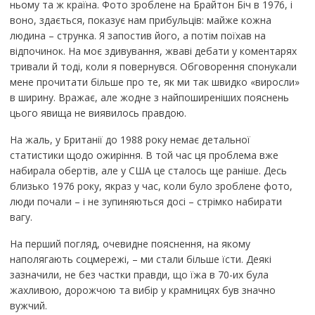
ньому та ж країна. Фото зроблене на Брайтон Біч в 1976, і
воно, здається, показує нам прибульців: майже кожна
людина – струнка. Я запостив його, а потім поїхав на
відпочинок. На моє здивування, жваві дебати у коментарях
тривали й тоді, коли я повернувся. Обговорення спонукали
мене прочитати більше про те, як ми так швидко «виросли»
в ширину. Вражає, але жодне з найпоширеніших пояснень
цього явища не виявилось правдою.
На жаль, у Британії до 1988 року немає детальної
статистики щодо ожиріння. В той час ця проблема вже
набирала обертів, але у США це сталось ще раніше. Десь
близько 1976 року, якраз у час, коли було зроблене фото,
люди почали – і не зупиняються досі – стрімко набирати
вагу.
На перший погляд, очевидне пояснення, на якому
наполягають соцмережі, – ми стали більше їсти. Деякі
зазначили, не без частки правди, що їжа в 70-их була
жахливою, дорожчою та вибір у крамницях був значно
вужчий.