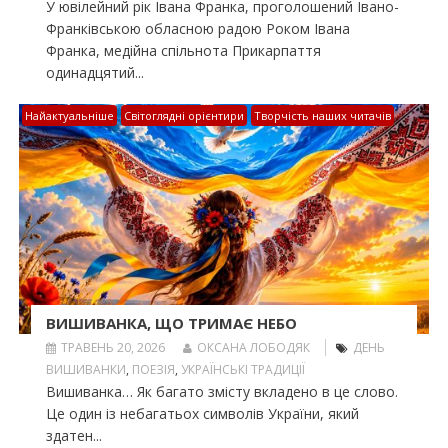
У ювілейний рік Івана Франка, проголошений Івано-
Франківською обласною радою Роком Івана
Франка, медійна спільнота Прикарпаття
одинадцятий...
Найактуальніше
Світоглядні орієнтири
Творчість наших читачів
ВИШИВАНКА, ЩО ТРИМАЄ НЕБО
ТРАВЕНЬ 20, 2026
ОКСАНА ЛОБОДЯК
ДЕНЬ
ВИШИВАНКИ
,
ПОЕЗІЯ
,
УКРАЇНСЬКІ ТРАДИЦІЇ
Вишиванка… Як багато змісту вкладено в це слово.
Це один із небагатьох символів України, який
здатен...