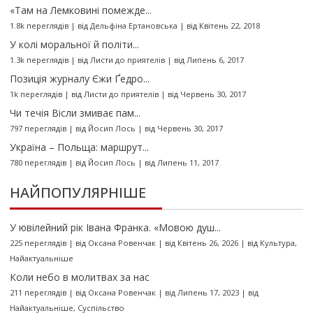
«Там на Лемковині помежде...
1.8k переглядів
|
від
Дельфіна Ертановська
|
від Квітень 22, 2018
У колі моральної й політи...
1.3k переглядів
|
від
Листи до приятелів
|
від Липень 6, 2017
Позиція журналу Єжи Ґедро...
1k переглядів
|
від
Листи до приятелів
|
від Червень 30, 2017
Чи течія Вісли змиває пам...
797 переглядів
|
від
Йосип Лось
|
від Червень 30, 2017
Україна – Польща: маршрут...
780 переглядів
|
від
Йосип Лось
|
від Липень 11, 2017
НАЙПОПУЛЯРНІШЕ
У ювілейний рік Івана Франка. «Мовою душ...
225 переглядів
|
від
Оксана Ровенчак
|
від Квітень 26, 2026
|
від
Культура
,
Найактуальніше
Коли небо в молитвах за нас
211 переглядів
|
від
Оксана Ровенчак
|
від Липень 17, 2023
|
від
Найактуальніше
,
Суспільство