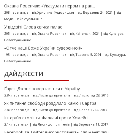
Оксана Ровенчак: «Указувати пером на ран...
208 переглядів
|
від
Христина Федоришин
|
від Березень 24, 2021
|
від
Медіа
,
Найактуальніше
У відсвіті Слова свічка палає
205 переглядів
|
від
Оксана Ровенчак
|
від Квітень 4, 2024
|
від
Культура
,
Найактуальніше
«Отче наш! Боже України суверенної!»
195 переглядів
|
від
Оксана Ровенчак
|
від Травень 5, 2024
|
від
Культура
,
Найактуальніше
ДАЙДЖЕСТИ
Ґарет Джонс повертається в Україну
2.8k переглядів
|
від
Листи до приятелів
|
від Листопад 28, 2016
Як питання свободи розділило Камю і Сартра
2.8k переглядів
|
від
Листи до приятелів
|
від Серпень 14, 2017
Інтерв’ю століття. Фаллачі проти Хомейні
2.1k перегляди
|
від
Листи до приятелів
|
від Березень 11, 2017
Facebook та Twitter використовують для маніпуляції