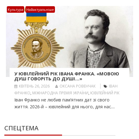
Культура
Найактуальніше
У ЮВІЛЕЙНИЙ РІК ІВАНА ФРАНКА. «МОВОЮ
ДУШ ГОВОРІТЬ ДО ДУШІ…»
КВІТЕНЬ 26, 2026
ОКСАНА РОВЕНЧАК
ІВАН
ФРАНКО
,
МІЖНАРОДНА ПРЕМІЯ УКРАЇНИ
,
ЮВІЛЕЙНИЙ РІК
Іван Франко не любив пам’ятних дат зі свого
життя. 2026-й – ювілейний для нього, для нас....
СПЕЦТЕМА