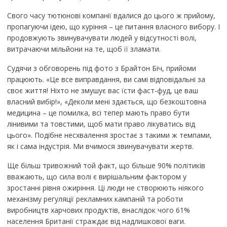
Свого часу тютюнові компанії вдалися до цього ж прийому,
пропагуючи ідею, що куріння – це питання власного вибору. І
продовжують звинувачувати людей у відсутності волі,
витрачаючи мільйони на те, щоб її зламати.
Судячи з обговорень під фото з Брайтон Біч, прийоми
працюють. «Це все виправдання, ви самі відповідальні за
своє життя! Ніхто не змушує вас їсти фаст-фуд, це ваш
власний вибір!», «Деколи мені здається, що безкоштовна
медицина – це помилка, всі тепер мають право бути
лінивими та товстими, щоб мати право лікуватись від
цього». Подібне несхвалення зростає з такими ж темпами,
як і сама індустрія. Ми вчимося звинувачувати жертв.
Ще більш тривожний той факт, що більше 90% політиків
вважають, що сила волі є вирішальним фактором у
зростанні рівня ожиріння. Ці люди не створюють ніякого
механізму регуляції рекламних кампаній та роботи
виробництв харчових продуктів, внаслідок чого 61%
населення Британії страждає від надлишкової ваги.