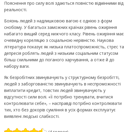
Пояснення про силу волі здаються повністю відмінними від
реальності.
Боязнь людей з надлишковою вагою є однією з форм
снобізму. У багатьох заможних країнах рівень ожиріння
набагато вищий серед нижчого класу. Рівень ожиріння має
очевидну кореляцію з соціальною нерівністю. Наукова
література показує як низька платоспроможність, стрес та
депресія роблять людей з низьким соціальним статусом
більш схильними до поганого харчування, а отже й до
набору ваги.
Як безробітних звинувачують у структурному безробітті,
людей з заборгованістю звинувачують в неспроможності
виплатити кредит, товстих людей звинувачують у
відсутності сили волі. «Її потрібно тренувати, вчитися
контролювати себе», – насправді потрібно контролювати
тих, хто без докорів сумління в усіх формах експлуатує
виявлені людські слабкості.
(4 голоси)