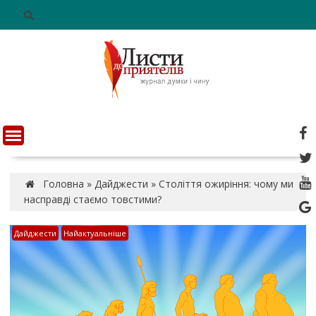
S
k
i
p
t
o
c
o
n
t
e
n
Головна
»
Дайджести
»
Століття ожиріння: чому ми
t
насправді стаємо товстими?
Дайджести
Найактуальніше