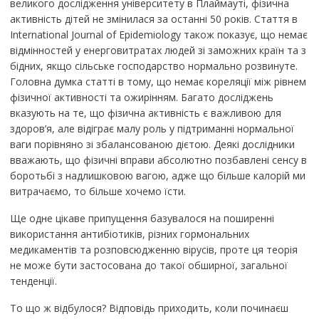
великого дослідження університету в Плаймауті, фізична
активність дітей не змінилася за останні 50 років. Стаття в
International Journal of Epidemiology також показує, що немає
відмінностей у енерговитратах людей зі заможних країн та з
бідних, якщо сільське господарство нормально розвинуте.
Головна думка статті в тому, що немає кореляції між рівнем
фізичної активності та ожирінням. Багато досліджень
вказують на те, що фізична активність є важливою для
здоров’я, але відіграє малу роль у підтриманні нормальної
ваги порівняно зі збалансованою дієтою. Деякі дослідники
вважають, що фізичні вправи абсолютно позбавлені сенсу в
боротьбі з надлишковою вагою, адже що більше калорій ми
витрачаємо, то більше хочемо їсти.
Ще одне цікаве припущення базувалося на поширенні
використання антибіотиків, різних гормональних
медикаментів та розповсюдженню вірусів, проте ця теорія
не може бути застосована до такої обширної, загальної
тенденції.
То що ж відбулося? Відповідь приходить, коли починаєш