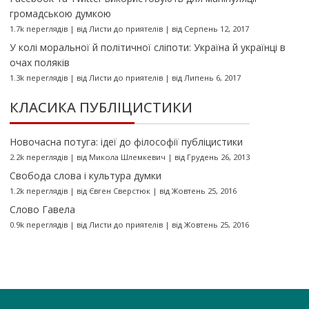
громадською думкою
1.7k переглядів
|
від
Листи до приятелів
|
від Серпень 12, 2017
У колі моральної й політичної сліпоти: Україна й українці в
очах поляків
1.3k переглядів
|
від
Листи до приятелів
|
від Липень 6, 2017
КЛАСИКА ПУБЛІЦИСТИКИ
Новочасна потуга: ідеї до філософії публіцистики
2.2k переглядів
|
від
Микола Шлемкевич
|
від Грудень 26, 2013
Свобода слова і культура думки
1.2k переглядів
|
від
Євген Сверстюк
|
від Жовтень 25, 2016
Слово Гавела
0.9k переглядів
|
від
Листи до приятелів
|
від Жовтень 25, 2016