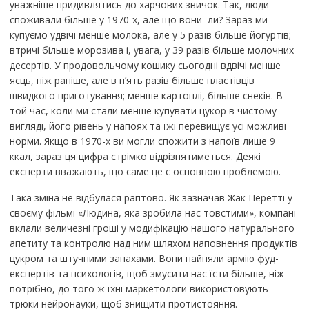
уважніше придивлятись до харчових звичок. Так, люди
споживали більше у 1970-х, але що вони їли? Зараз ми
купуємо удвічі менше молока, але у 5 разів більше йогуртів;
втричі більше морозива і, увага, у 39 разів більше молочних
десертів. У продовольчому кошику сьогодні вдвічі менше
яєць, ніж раніше, але в п’ять разів більше пластівців
швидкого приготування; менше картоплі, більше снеків. В
той час, коли ми стали менше купувати цукор в чистому
вигляді, його рівень у напоях та їжі перевищує усі можливі
норми. Якщо в 1970-х ви могли спожити з напоїв лише 9
ккал, зараз ця цифра стрімко відрізнятиметься. Деякі
експерти вважають, що саме це є основною проблемою.
Така зміна не відбулася раптово. Як зазначав Жак Перетті у
своєму фільмі «Людина, яка зробила нас товстими», компанії
вклали величезні гроші у модифікацію нашого натурального
апетиту та контролю над ним шляхом наповнення продуктів
цукром та штучними запахами. Вони найняли армію фуд-
експертів та психологів, щоб змусити нас їсти більше, ніж
потрібно, до того ж їхні маркетологи використовують
трюки нейронауки, щоб знищити протистояння.