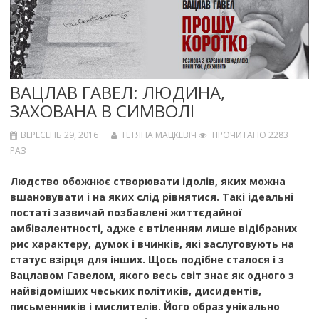
ВАЦЛАВ ГАВЕЛ: ЛЮДИНА,
ЗАХОВАНА В СИМВОЛІ
ВЕРЕСЕНЬ 29, 2016
ТЕТЯНА МАЦКЕВІЧ
ПРОЧИТАНО 2283
РАЗ
Людство обожнює створювати ідолів, яких можна
вшановувати і на яких слід рівнятися. Такі ідеальні
постаті зазвичай позбавлені життєдайної
амбівалентності, адже є втіленням лише відібраних
рис характеру, думок і вчинків, які заслуговують на
статус взірця для інших. Щось подібне сталося і з
Вацлавом Гавелом, якого весь світ знає як одного з
найвідоміших чеських політиків, дисидентів,
письменників і мислителів. Його образ унікально