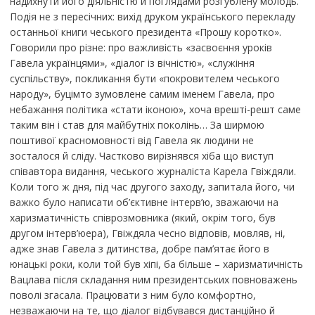
надихнути його діяльністю й поглядами розгублену молодь.
Подія не з пересічних: вихід друком українського перекладу
останньої книги чеського президента «Прошу коротко».
Говорили про різне: про важливість «засвоєння уроків
Гавела українцями», «діалог із вічністю», «служіння
суспільству», покликання бути «покровителем чеського
народу», буцімто зумовлене самим іменем Гавела, про
небажання політика «стати іконою», хоча врешті-решт саме
таким він і став для майбутніх поколінь… За ширмою
поштивої красномовності від Гавела як людини не
зосталося й сліду. Частково вирізнявся хіба що виступ
співавтора видання, чеського журналіста Карела Гвіждяли.
Коли того ж дня, під час другого заходу, запитала його, чи
важко було написати об’єктивне інтерв’ю, зважаючи на
харизматичність співрозмовника (який, окрім того, був
другом інтерв’юера), Гвіждяла чесно відповів, мовляв, ні,
адже знав Гавела з дитинства, добре пам’ятає його в
юнацькі роки, коли той був хіпі, ба більше – харизматичність
Вацлава після складання ним президентських повноважень
поволі згасала. Працювати з ним було комфортно,
незважаючи на те, що діалог відбувався дистанційно й