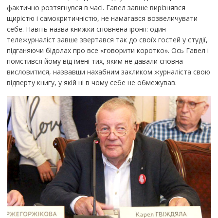
фактично розтягнувся в часі. Гавел завше вирізнявся
щирістю і самокритичністю, не намагався возвеличувати
себе. Навіть назва книжки сповнена іронії: один
тележурналіст завше звертався так до своїх гостей у студії,
підганяючи бідолах про все «говорити коротко». Ось Гавел і
помстився йому від імені тих, яким не давали сповна
висловитися, назвавши нахабним закликом журналіста свою
відверту книгу, у якій ні в чому себе не обмежував.