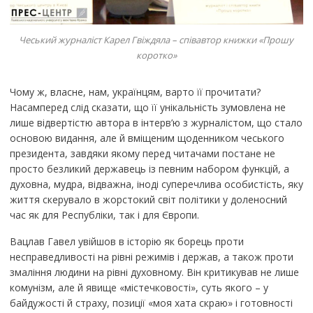
Чеський журналіст Карел Гвіждяла – співавтор книжки «Прошу
коротко»
Чому ж, власне, нам, українцям, варто її прочитати?
Насамперед слід сказати, що її унікальність зумовлена не
лише відвертістю автора в інтерв’ю з журналістом, що стало
основою видання, але й вміщеним щоденником чеського
президента, завдяки якому перед читачами постане не
просто безликий державець із певним набором функцій, а
духовна, мудра, відважна, іноді суперечлива особистість, яку
життя скерувало в жорстокий світ політики у доленосний
час як для Республіки, так і для Європи.
Вацлав Гавел увійшов в історію як борець проти
несправедливості на рівні режимів і держав, а також проти
змаління людини на рівні духовному. Він критикував не лише
комунізм, але й явище «містечковості», суть якого – у
байдужості й страху, позиції «моя хата скраю» і готовності