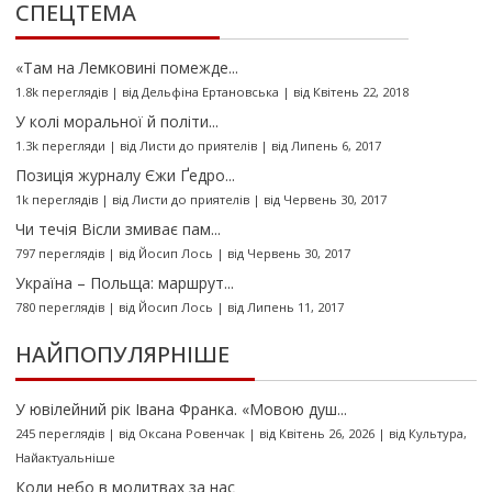
СПЕЦТЕМА
«Там на Лемковині помежде...
1.8k переглядів
|
від
Дельфіна Ертановська
|
від Квітень 22, 2018
У колі моральної й політи...
1.3k перегляди
|
від
Листи до приятелів
|
від Липень 6, 2017
Позиція журналу Єжи Ґедро...
1k переглядів
|
від
Листи до приятелів
|
від Червень 30, 2017
Чи течія Вісли змиває пам...
797 переглядів
|
від
Йосип Лось
|
від Червень 30, 2017
Україна – Польща: маршрут...
780 переглядів
|
від
Йосип Лось
|
від Липень 11, 2017
НАЙПОПУЛЯРНІШЕ
У ювілейний рік Івана Франка. «Мовою душ...
245 переглядів
|
від
Оксана Ровенчак
|
від Квітень 26, 2026
|
від
Культура
,
Найактуальніше
Коли небо в молитвах за нас