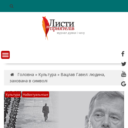
S
k
i
p
t
o
c
o
n
t
e
n
Головна
»
Культура
»
Вацлав Гавел: людина,
t
захована в символі
Культура
Найактуальніше