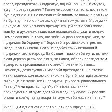
посаді президента? Як відреагує, віднайшовши в ній смуток,
тугу чи роздратування? Гавел не соромився того, що також
був людиною. Він не вважав себе вищим за інших, а політика
не була для нього лише холодним світом уставів. У розумінні
найвідомішого чеського президента цей світ обовʼязково
мав бути духовним, якщо вже покликаний служити людям.
Немає сумнівів і в тому, що якби Вацлав Гавел досі жив, то
підтримав би Україну в її боротьбі з російською агресією.
Жоден політик після нього не здобув таких визнання й
підтримки свого народу. Ба більше – важко збагнути, як чехи
після державця такого рівня, як Гавел, обрали президентом
відвертого прихильника захланної політики Кремля…
Вочевидь, деякі суспільні хвороби претендують на статус
невиліковних, хоч якою сильною не була б протидія окремих
сміливців. Чи зуміє Чехія народити ще когось рівносильного
Гавелу? А чи вдасться це Україні після численних
розчарувань? Чи зуміє достойна людина у сучасних реаліях
очолити країну, де демократія існує мовби лише на папері?
Українцям однозначно варто знати про міркування й