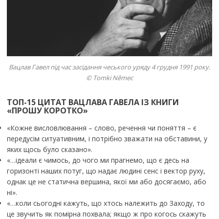
Вацлав Гавел під час засідання чеського уряду 4 грудня 1991 року.
© Tomki Němec
ТОП-15 ЦИТАТ ВАЦЛАВА ГАВЕЛА ІЗ КНИГИ
«ПРОШУ КОРОТКО»
«Кожне висловлювання – слово, речення чи поняття – є
передусім ситуативним, і потрібно зважати на обставини, у
яких щось було сказано».
«…ідеали є чимось, до чого ми прагнемо, що є десь на
горизонті наших потуг, що надає людині сенс і вектор руху,
однак це не статична вершина, якої ми або досягаємо, або
ні».
«…коли сьогодні кажуть, що хтось належить до Заходу, то
це звучить як помірна похвала; якщо ж про когось скажуть