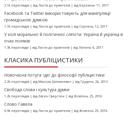
2.1k переглядів
|
від
Листи до приятелів
|
від Березень 11, 2017
Facebook та Twitter використовують для маніпуляції
громадською думкою
1.7k переглядів
|
від
Листи до приятелів
|
від Серпень 12, 2017
У колі моральної й політичної сліпоти: Україна й українці в
очах поляків
1.3k перегляди
|
від
Листи до приятелів
|
від Липень 6, 2017
КЛАСИКА ПУБЛІЦИСТИКИ
Новочасна потуга: ідеї до філософії публіцистики
2.2k переглядів
|
від
Микола Шлемкевич
|
від Грудень 26, 2013
Свобода слова і культура думки
1.2k переглядів
|
від
Євген Сверстюк
|
від Жовтень 25, 2016
Слово Гавела
0.9k переглядів
|
від
Листи до приятелів
|
від Жовтень 25, 2016