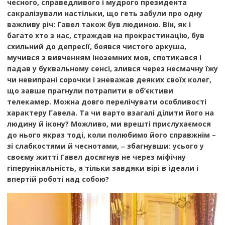
чесного, справедливого і мудрого президента
сакралізували настільки, що геть забули про одну
важливу річ: Гавел також був людиною. Він, як і
багато хто з нас, страждав на прокрастинацію, був
схильний до депресії, боявся чистого аркуша,
мучився з вивченням іноземних мов, спотикався і
падав у буквальному сенсі, злився через несмачну їжу
чи невипрані сорочки і зневажав деяких своїх колег,
що завше прагнули потрапити в об’єктиви
телекамер. Можна довго перелічувати особливості
характеру Гавела. Та чи варто взагалі ділити його на
людину й ікону? Можливо, ми врешті прислухаємося
до нього якраз тоді, коли полюбимо його справжнім –
зі слабкостями й чеснотами, ‒ збагнувши: усього у
своєму житті Гавел досягнув не через міфічну
гіперунікальність, а тільки завдяки вірі в ідеали і
впертій роботі над собою?