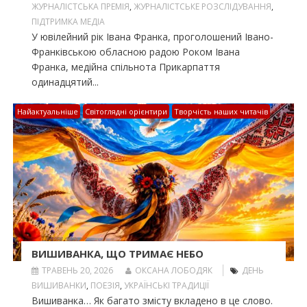
ЖУРНАЛІСТСЬКА ПРЕМІЯ
,
ЖУРНАЛІСТСЬКЕ РОЗСЛІДУВАННЯ
,
ПІДТРИМКА МЕДІА
У ювілейний рік Івана Франка, проголошений Івано-
Франківською обласною радою Роком Івана
Франка, медійна спільнота Прикарпаття
одинадцятий...
Найактуальніше
Світоглядні орієнтири
Творчість наших читачів
ВИШИВАНКА, ЩО ТРИМАЄ НЕБО
ТРАВЕНЬ 20, 2026
ОКСАНА ЛОБОДЯК
ДЕНЬ
ВИШИВАНКИ
,
ПОЕЗІЯ
,
УКРАЇНСЬКІ ТРАДИЦІЇ
Вишиванка… Як багато змісту вкладено в це слово.