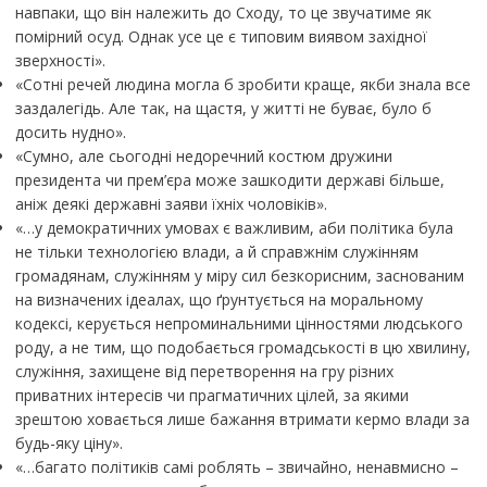
навпаки, що він належить до Сходу, то це звучатиме як
помірний осуд. Однак усе це є типовим виявом західної
зверхності».
«Сотні речей людина могла б зробити краще, якби знала все
заздалегідь. Але так, на щастя, у житті не буває, було б
досить нудно».
«Сумно, але сьогодні недоречний костюм дружини
президента чи прем’єра може зашкодити державі більше,
аніж деякі державні заяви їхніх чоловіків».
«…у демократичних умовах є важливим, аби політика була
не тільки технологією влади, а й справжнім служінням
громадянам, служінням у міру сил безкорисним, заснованим
на визначених ідеалах, що ґрунтується на моральному
кодексі, керується непроминальними цінностями людського
роду, а не тим, що подобається громадськості в цю хвилину,
служіння, захищене від перетворення на гру різних
приватних інтересів чи прагматичних цілей, за якими
зрештою ховається лише бажання втримати кермо влади за
будь-яку ціну».
«…багато політиків самі роблять – звичайно, ненавмисно –