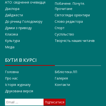
АТО: свідчення очевидця
Побачене. Почуте.
Діаспора
Прочитане
Дайджести
Світоглядні орієнтири
До річниці Голодомору
Слово редактора
Думки з приводу
Спорт
Класика
Суспільство
Культура
Творчість наших читачів
Медіа
БУТИ В КУРСІ
Головна
Бібліотека ЛП
Про нас
Галерея
Історія журналу
Контакти
Друкована версія