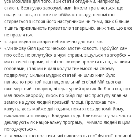
усе можливе для того, аби стати огидними, наприклад,
стають безглуздо зарозумілими. Інколи трапляється, що
праця когось, хто вже не обіймає посаду, непомітно
стирається з історії його наступником чи тими, яких більше
тішить прихильність правителів теперішніх, аніж тих, що вже
не правлять».
«…критикувати лікарів небезпечно для життя».
«Ми знову біля цього: чеської містечковості. Турбуйся сам
про себе, не вплутуйся в чужі справи, зіщулься та згорбся –
ми оточені горами, ці світові вихори пролетять над нашими
головами, і так ми й далі колупати­мемося на своєму
подвір’ячку. Скільки мудрих статей чи цілих книг було
написано про той наш національний егоїзм! Мій сьогодні
вже мертвий товариш, літературний критик Ян Лопатка, що
мав якусь хворобу, якось по обіді під час приступу впав на
землю на дуже людній празькій площі. Пролежав там,
кажуть, десь майже дві години, поки хтось допоміг йому,
викликавши «швидку». Байдужість до ближнього у нас часто
декларують як національну програму, і чимало людей із цим
погоджується».
«…я думаю, що політики, які виконують свої функції, повинні