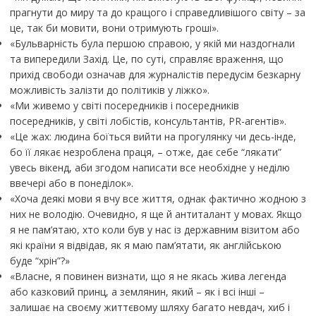
прагнути до миру та до кращого і справедливішого світу – за
це, так би мовити, вони отримують гроші».
«Бульварність була першою справою, у якій ми наздогнали
та випередили Захід. Це, по суті, справляє враження, що
прихід свободи означав для журналістів передусім безкарну
можливість залізти до політиків у ліжко».
«Ми живемо у світі посередників і посередників
посередників, у світі лобістів, консультантів, PR-агентів».
«Це жах: людина боїться вийти на прогулянку чи десь-інде,
бо її лякає незроблена праця, – отже, дає себе “лякати”
увесь вікенд, аби згодом написати все необхідне у неділю
ввечері або в понеділок».
«Хоча деякі мови я вчу все життя, однак фактично жодною з
них не володію. Очевидно, я ще й антиталант у мовах. Якщо
я не пам’ятаю, хто коли був у нас із державним візитом або
які країни я відвідав, як я маю пам’ятати, як англійською
буде “хрін”?»
«Власне, я повинен визнати, що я не якась жива легенда
або казковий принц, а землянин, який – як і всі інші –
залишає на своєму життєвому шляху багато невдач, хиб і