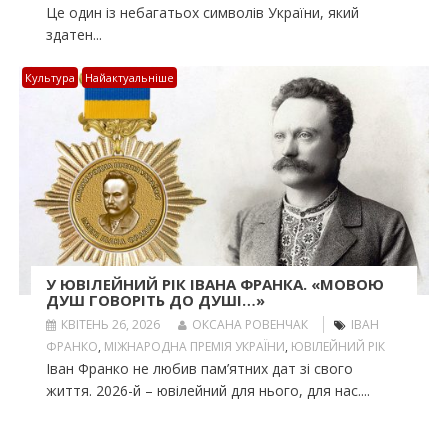
Це один із небагатьох символів України, який
здатен...
Культура
Найактуальніше
У ЮВІЛЕЙНИЙ РІК ІВАНА ФРАНКА. «МОВОЮ
ДУШ ГОВОРІТЬ ДО ДУШІ…»
КВІТЕНЬ 26, 2026
ОКСАНА РОВЕНЧАК
ІВАН
ФРАНКО
,
МІЖНАРОДНА ПРЕМІЯ УКРАЇНИ
,
ЮВІЛЕЙНИЙ РІК
Іван Франко не любив пам’ятних дат зі свого
життя. 2026-й – ювілейний для нього, для нас....