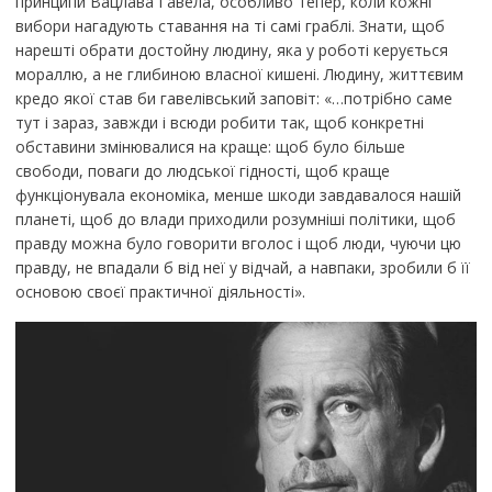
принципи Вацлава Гавела, особливо тепер, коли кожні
вибори нагадують ставання на ті самі граблі. Знати, щоб
нарешті обрати достойну людину, яка у роботі керується
мораллю, а не глибиною власної кишені. Людину, життєвим
кредо якої став би гавелівський заповіт: «…потрібно саме
тут і зараз, завжди і всюди робити так, щоб конкретні
обставини змінювалися на краще: щоб було більше
свободи, поваги до людської гідності, щоб краще
функціонувала економіка, менше шкоди завдавалося нашій
планеті, щоб до влади приходили розумніші політики, щоб
правду можна було говорити вголос і щоб люди, чуючи цю
правду, не впадали б від неї у відчай, а навпаки, зробили б її
основою своєї практичної діяльності».