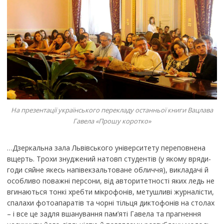
На презентації українського перекладу останньої книги Вацлава
Гавела «Прошу коротко»
…Дзеркальна зала Львівського університету переповнена
вщерть. Трохи знуджений натовп студентів (у якому вряди-
годи сяйне якесь напівекзальтоване обличчя), викладачі й
особливо поважні персони, від авторитетності яких ледь не
вгинаються тонкі хребти мікрофонів, метушливі журналісти,
спалахи фотоапаратів та чорні тільця диктофонів на столах
– і все це задля вшанування пам’яті Гавела та прагнення