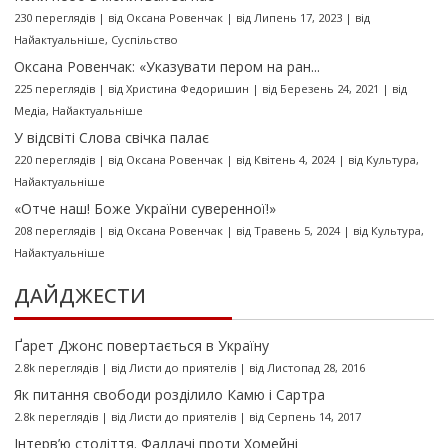
230 переглядів
|
від
Оксана Ровенчак
|
від Липень 17, 2023
|
від
Найактуальніше
,
Суспільство
Оксана Ровенчак: «Указувати пером на ран...
225 переглядів
|
від
Христина Федоришин
|
від Березень 24, 2021
|
від
Медіа
,
Найактуальніше
У відсвіті Слова свічка палає
220 переглядів
|
від
Оксана Ровенчак
|
від Квітень 4, 2024
|
від
Культура
,
Найактуальніше
«Отче наш! Боже України суверенної!»
208 переглядів
|
від
Оксана Ровенчак
|
від Травень 5, 2024
|
від
Культура
,
Найактуальніше
ДАЙДЖЕСТИ
Ґарет Джонс повертається в Україну
2.8k переглядів
|
від
Листи до приятелів
|
від Листопад 28, 2016
Як питання свободи розділило Камю і Сартра
2.8k переглядів
|
від
Листи до приятелів
|
від Серпень 14, 2017
Інтерв’ю століття. Фаллачі проти Хомейні