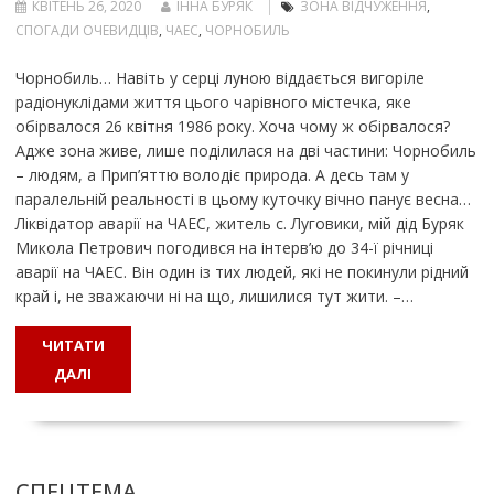
КВІТЕНЬ 26, 2020
ІННА БУРЯК
ЗОНА ВІДЧУЖЕННЯ
,
СПОГАДИ ОЧЕВИДЦІВ
,
ЧАЕС
,
ЧОРНОБИЛЬ
Чорнобиль… Навіть у серці луною віддається вигоріле
радіонуклідами життя цього чарівного містечка, яке
обірвалося 26 квітня 1986 року. Хоча чому ж обірвалося?
Адже зона живе, лише поділилася на дві частини: Чорнобиль
– людям, а Прип’яттю володіє природа. А десь там у
паралельній реальності в цьому куточку вічно панує весна…
Ліквідатор аварії на ЧАЕС, житель с. Луговики, мій дід Буряк
Микола Петрович погодився на інтерв’ю до 34-ї річниці
аварії на ЧАЕС. Він один із тих людей, які не покинули рідний
край і, не зважаючи ні на що, лишилися тут жити. –…
ЧИТАТИ
ДАЛІ
СПЕЦТЕМА