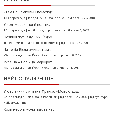
«Там на Лемковині помежде...
1.8k переглядів
|
від
Дельфіна Ертановська
|
від Квітень 22, 2018
У колі моральної й політи...
1.3k переглядів
|
від
Листи до приятелів
|
від Липень 6, 2017
Позиція журналу Єжи Ґедро...
1k переглядів
|
від
Листи до приятелів
|
від Червень 30, 2017
Чи течія Вісли змиває пам...
797 переглядів
|
від
Йосип Лось
|
від Червень 30, 2017
Україна – Польща: маршрут...
780 переглядів
|
від
Йосип Лось
|
від Липень 11, 2017
НАЙПОПУЛЯРНІШЕ
У ювілейний рік Івана Франка. «Мовою душ...
225 переглядів
|
від
Оксана Ровенчак
|
від Квітень 26, 2026
|
від
Культура
,
Найактуальніше
Коли небо в молитвах за нас