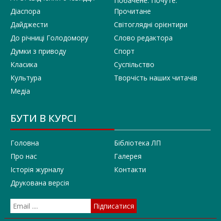
Побачене. Почуте.
Діаспора
Прочитане
Дайджести
Світоглядні орієнтири
До річниці Голодомору
Слово редактора
Думки з приводу
Спорт
Класика
Суспільство
Культура
Творчість наших читачів
Медіа
БУТИ В КУРСІ
Головна
Бібліотека ЛП
Про нас
Галерея
Історія журналу
Контакти
Друкована версія