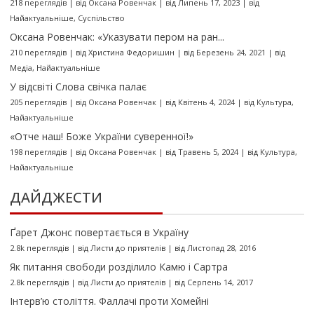
218 переглядів
|
від
Оксана Ровенчак
|
від Липень 17, 2023
|
від
Найактуальніше
,
Суспільство
Оксана Ровенчак: «Указувати пером на ран...
210 переглядів
|
від
Христина Федоришин
|
від Березень 24, 2021
|
від
Медіа
,
Найактуальніше
У відсвіті Слова свічка палає
205 переглядів
|
від
Оксана Ровенчак
|
від Квітень 4, 2024
|
від
Культура
,
Найактуальніше
«Отче наш! Боже України суверенної!»
198 переглядів
|
від
Оксана Ровенчак
|
від Травень 5, 2024
|
від
Культура
,
Найактуальніше
ДАЙДЖЕСТИ
Ґарет Джонс повертається в Україну
2.8k переглядів
|
від
Листи до приятелів
|
від Листопад 28, 2016
Як питання свободи розділило Камю і Сартра
2.8k переглядів
|
від
Листи до приятелів
|
від Серпень 14, 2017
Інтерв’ю століття. Фаллачі проти Хомейні