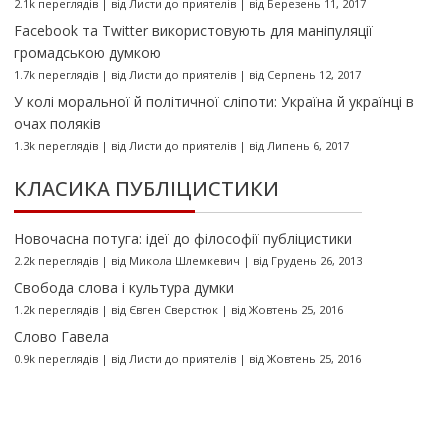
2.1k переглядів
|
від
Листи до приятелів
|
від Березень 11, 2017
Facebook та Twitter використовують для маніпуляції
громадською думкою
1.7k переглядів
|
від
Листи до приятелів
|
від Серпень 12, 2017
У колі моральної й політичної сліпоти: Україна й українці в
очах поляків
1.3k переглядів
|
від
Листи до приятелів
|
від Липень 6, 2017
КЛАСИКА ПУБЛІЦИСТИКИ
Новочасна потуга: ідеї до філософії публіцистики
2.2k переглядів
|
від
Микола Шлемкевич
|
від Грудень 26, 2013
Свобода слова і культура думки
1.2k переглядів
|
від
Євген Сверстюк
|
від Жовтень 25, 2016
Слово Гавела
0.9k переглядів
|
від
Листи до приятелів
|
від Жовтень 25, 2016