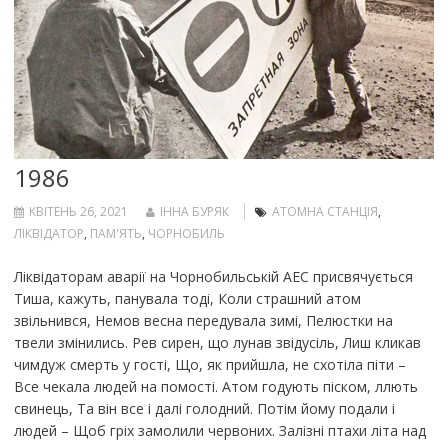
1986
КВІТЕНЬ 26, 2021
ІННА БУРЯК
АТОМНА СТАНЦІЯ
,
ЛІКВІДАТОР
,
ПАМ'ЯТЬ
,
ЧОРНОБИЛЬ
Ліквідаторам аварії на Чорнобильській АЕС присвячується
Тиша, кажуть, панувала тоді, Коли страшний атом
звільнився, Немов весна передувала зимі, Пелюстки на
твели змінились. Рев сирен, що лунав звідусіль, Лиш кликав
чимдуж смерть у гості, Що, як прийшла, не схотіла піти –
Все чекала людей на помості. Атом годують піском, ллють
свинець, Та він все і далі голодний. Потім йому подали і
людей – Щоб гріх замолили червоних. Залізні птахи літа над