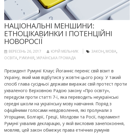
НАЦІОНАЛЬНІ МЕНШИНИ:
ЕТНОЦІКАВИНКИ І ПОТЕНЦІЙНІ
НОВОРОСІЇ
ВЕРЕСЕНЬ 26, 2017
ЮРІЙ МЕЛЬНИК
ЗАКОН
,
МОВА
,
ОСВІТА
,
РУМУНІЯ
,
УКРАЇНСЬКА ГРОМАДА
Президент Румунії Клаус Йоганніс переніс свій візит в
Україну, який мав відбутися у жовтні цього року. У такий
спосіб глава сусідньої держави виражає свій протест проти
ухваленого Верховною Радою закону «Про освіту»,
передусім проти статті 7-ї, яка переводить неукраїнські
середні школи на українську мову навчання. Поряд з
офіційними голосами невдоволення, які пролунали з
Угорщини, Болгарії, Греції, Молдови та Росії, парламент
Румунії ухвалив декларацію, у якій висловив занепокоєння,
мовляв, цей закон обмежує права етнічних румунів