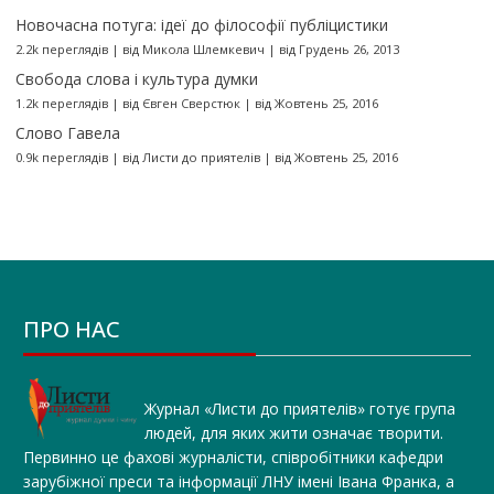
Новочасна потуга: ідеї до філософії публіцистики
2.2k переглядів
|
від
Микола Шлемкевич
|
від Грудень 26, 2013
Свобода слова і культура думки
1.2k переглядів
|
від
Євген Сверстюк
|
від Жовтень 25, 2016
Слово Гавела
0.9k переглядів
|
від
Листи до приятелів
|
від Жовтень 25, 2016
ПРО НАС
Журнал «Листи до приятелів» готує група
людей, для яких жити означає творити.
Первинно це фахові журналісти, співробітники кафедри
зарубіжної преси та інформації ЛНУ імені Івана Франка, а