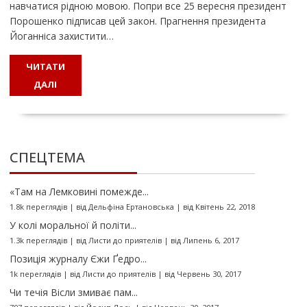
навчатися рідною мовою. Попри все 25 вересня президент
Порошенко підписав цей закон. Прагнення президента
Йоганніса захистити…
ЧИТАТИ
ДАЛІ
СПЕЦТЕМА
«Там на Лемковині помежде...
1.8k переглядів
|
від
Дельфіна Ертановська
|
від Квітень 22, 2018
У колі моральної й політи...
1.3k переглядів
|
від
Листи до приятелів
|
від Липень 6, 2017
Позиція журналу Єжи Ґедро...
1k переглядів
|
від
Листи до приятелів
|
від Червень 30, 2017
Чи течія Вісли змиває пам...