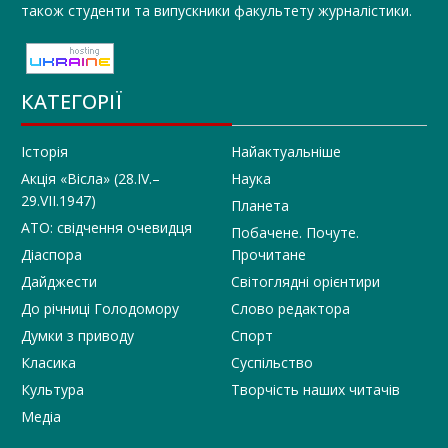
також студенти та випускники факультету журналістики.
КАТЕГОРІЇ
Історія
Найактуальніше
Акція «Вісла» (28.IV.–
Наука
29.VII.1947)
Планета
АТО: свідчення очевидця
Побачене. Почуте.
Діаспора
Прочитане
Дайджести
Світоглядні орієнтири
До річниці Голодомору
Слово редактора
Думки з приводу
Спорт
Класика
Суспільство
Культура
Творчість наших читачів
Медіа