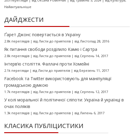
203 перегляди
|
від
Оксана Ровенчак
|
від Травень 5, 2024
|
від
Культура
,
Найактуальніше
ДАЙДЖЕСТИ
Ґарет Джонс повертається в Україну
2.8k переглядів
|
від
Листи до приятелів
|
від Листопад 28, 2016
Як питання свободи розділило Камю і Сартра
2.8k переглядів
|
від
Листи до приятелів
|
від Серпень 14, 2017
Інтерв’ю століття. Фаллачі проти Хомейні
2.1k перегляди
|
від
Листи до приятелів
|
від Березень 11, 2017
Facebook та Twitter використовують для маніпуляції
громадською думкою
1.7k переглядів
|
від
Листи до приятелів
|
від Серпень 12, 2017
У колі моральної й політичної сліпоти: Україна й українці в
очах поляків
1.3k переглядів
|
від
Листи до приятелів
|
від Липень 6, 2017
КЛАСИКА ПУБЛІЦИСТИКИ