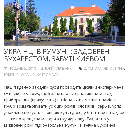
УКРАЇНЦІ В РУМУНІЇ: ЗАДОБРЕНІ
БУХАРЕСТОМ, ЗАБУТІ КИЄВОМ
ГРУДЕНЬ 5, 2018
ЮРІЙ МЕЛЬНИК
ДІАСПОРА
,
НЕГОСТИНА
,
РУМУНІЯ
,
УКРАЇНСЬКА ГРОМАДА
Наш південно-західний сусід проводить цікавий експеримент,
суть якого у тому, щоб знайти альтернативний метод
приборкання (приручення) національних меншин: замість
грубо асимільовувати усіх цих ромів, словаків і сербів, уряд
дбайливо піклується їхньою культурою, у багатьох випадках
– значно краще за материнську державу. Так, якщо у
міжвоєнні роки підконтрольна Румунії Північна Буковина