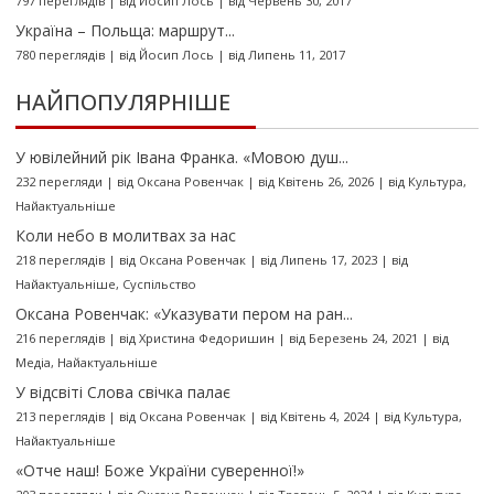
797 переглядів
|
від
Йосип Лось
|
від Червень 30, 2017
Україна – Польща: маршрут...
780 переглядів
|
від
Йосип Лось
|
від Липень 11, 2017
НАЙПОПУЛЯРНІШЕ
У ювілейний рік Івана Франка. «Мовою душ...
232 перегляди
|
від
Оксана Ровенчак
|
від Квітень 26, 2026
|
від
Культура
,
Найактуальніше
Коли небо в молитвах за нас
218 переглядів
|
від
Оксана Ровенчак
|
від Липень 17, 2023
|
від
Найактуальніше
,
Суспільство
Оксана Ровенчак: «Указувати пером на ран...
216 переглядів
|
від
Христина Федоришин
|
від Березень 24, 2021
|
від
Медіа
,
Найактуальніше
У відсвіті Слова свічка палає
213 переглядів
|
від
Оксана Ровенчак
|
від Квітень 4, 2024
|
від
Культура
,
Найактуальніше
«Отче наш! Боже України суверенної!»