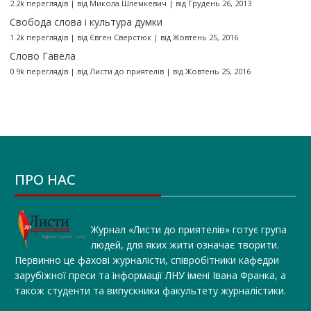
2.2k переглядів
|
від
Микола Шлемкевич
|
від Грудень 26, 2013
Свобода слова і культура думки
1.2k переглядів
|
від
Євген Сверстюк
|
від Жовтень 25, 2016
Слово Гавела
0.9k переглядів
|
від
Листи до приятелів
|
від Жовтень 25, 2016
ПРО НАС
Журнал «Листи до приятелів» готує група
людей, для яких жити означає творити.
Первинно це фахові журналісти, співробітники кафедри
зарубіжної преси та інформації ЛНУ імені Івана Франка, а
також студенти та випускники факультету журналістики.