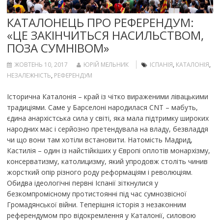
КАТАЛОНЕЦЬ ПРО РЕФЕРЕНДУМ:
«ЦЕ ЗАКІНЧИТЬСЯ НАСИЛЬСТВОМ,
ПОЗА СУМНІВОМ»
ЖОВТЕНЬ 10, 2017
ЮРІЙ МЕЛЬНИК
ІСПАНІЯ
,
КАТАЛОНІЯ
,
НЕЗАЛЕЖНІСТЬ
,
РЕФЕРЕНДУМ
Історична Каталонія – край із чітко вираженими лівацькими
традиціями. Саме у Барселоні народилася CNT – мабуть,
єдина анархістська сила у світі, яка мала підтримку широких
народних мас і серйозно претендувала на владу, безвладдя
чи що вони там хотіли встановити. Натомість Мадрид,
Кастилія – один із найстійкіших у Європі оплотів монархізму,
консерватизму, католицизму, який упродовж століть чинив
жорсткий опір різного роду реформаціям і революціям.
Обидва ідеологічні первні Іспанії зіткнулися у
безкомпромісному протистоянні під час сумнозвісної
Громадянської війни. Теперішня історія з незаконним
референдумом про відокремлення у Каталонії, силовою