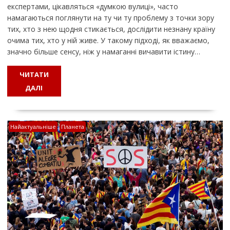
експертами, цікавляться «думкою вулиці», часто
намагаються поглянути на ту чи ту проблему з точки зору
тих, хто з нею щодня стикається, дослідити незнану країну
очима тих, хто у ній живе. У такому підході, як вважаємо,
значно більше сенсу, ніж у намаганні вичавити істину…
ЧИТАТИ
ДАЛІ
Найактуальніше
Планета