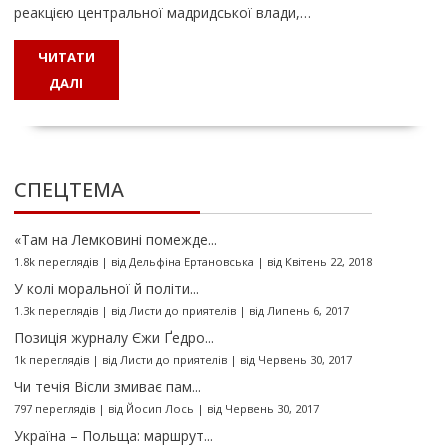
реакцією центральної мадридської влади,…
ЧИТАТИ
ДАЛІ
СПЕЦТЕМА
«Там на Лемковині помежде...
1.8k переглядів
|
від
Дельфіна Ертановська
|
від Квітень 22, 2018
У колі моральної й політи...
1.3k переглядів
|
від
Листи до приятелів
|
від Липень 6, 2017
Позиція журналу Єжи Ґедро...
1k переглядів
|
від
Листи до приятелів
|
від Червень 30, 2017
Чи течія Вісли змиває пам...
797 переглядів
|
від
Йосип Лось
|
від Червень 30, 2017
Україна – Польща: маршрут...