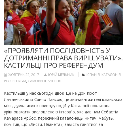
«ПРОЯВЛЯТИ ПОСЛІДОВНІСТЬ У
ДОТРИМАННІ ПРАВА ВИРІШУВАТИ».
КАСТИЛЬЦІ ПРО РЕФЕРЕНДУМ
ЖОВТЕНЬ 22, 2017
ЮРІЙ МЕЛЬНИК
ІСПАНІЯ
,
КАТАЛОНІЯ
,
РЕФЕРЕНДУМ
,
САМОВИЗНАЧЕННЯ
Кастильців у нас сьогодні двоє. Це не Дон Кіхот
Ламанчський із Санчо Пансою, це звичайні жителі іспанських
міст, думка яких з приводу подій у Каталонії покликана
урівноважити висловлене в інтерв’ю, яке дав нам Себастіа
Камараса Арбос, пересічний каталонець. Читач, мабуть,
помітив, що «Листи. Планета», замість ганятися за