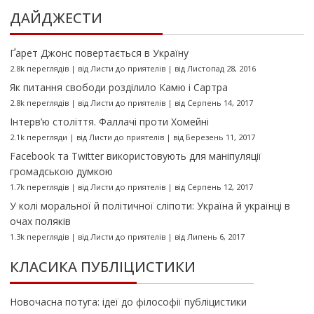
ДАЙДЖЕСТИ
Ґарет Джонс повертається в Україну
2.8k переглядів
|
від
Листи до приятелів
|
від Листопад 28, 2016
Як питання свободи розділило Камю і Сартра
2.8k переглядів
|
від
Листи до приятелів
|
від Серпень 14, 2017
Інтерв’ю століття. Фаллачі проти Хомейні
2.1k перегляди
|
від
Листи до приятелів
|
від Березень 11, 2017
Facebook та Twitter використовують для маніпуляції
громадською думкою
1.7k переглядів
|
від
Листи до приятелів
|
від Серпень 12, 2017
У колі моральної й політичної сліпоти: Україна й українці в
очах поляків
1.3k переглядів
|
від
Листи до приятелів
|
від Липень 6, 2017
КЛАСИКА ПУБЛІЦИСТИКИ
Новочасна потуга: ідеї до філософії публіцистики