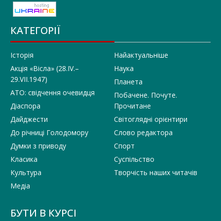
КАТЕГОРІЇ
Історія
Найактуальніше
Акція «Вісла» (28.IV.–
Наука
29.VII.1947)
Планета
АТО: свідчення очевидця
Побачене. Почуте.
Діаспора
Прочитане
Дайджести
Світоглядні орієнтири
До річниці Голодомору
Слово редактора
Думки з приводу
Спорт
Класика
Суспільство
Культура
Творчість наших читачів
Медіа
БУТИ В КУРСІ