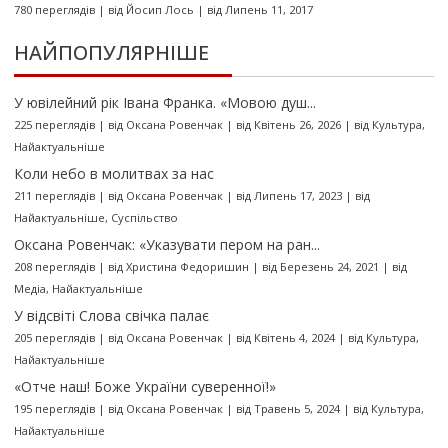
780 переглядів
|
від
Йосип Лось
|
від Липень 11, 2017
НАЙПОПУЛЯРНІШЕ
У ювілейний рік Івана Франка. «Мовою душ...
225 переглядів
|
від
Оксана Ровенчак
|
від Квітень 26, 2026
|
від
Культура
,
Найактуальніше
Коли небо в молитвах за нас
211 переглядів
|
від
Оксана Ровенчак
|
від Липень 17, 2023
|
від
Найактуальніше
,
Суспільство
Оксана Ровенчак: «Указувати пером на ран...
208 переглядів
|
від
Христина Федоришин
|
від Березень 24, 2021
|
від
Медіа
,
Найактуальніше
У відсвіті Слова свічка палає
205 переглядів
|
від
Оксана Ровенчак
|
від Квітень 4, 2024
|
від
Культура
,
Найактуальніше
«Отче наш! Боже України суверенної!»
195 переглядів
|
від
Оксана Ровенчак
|
від Травень 5, 2024
|
від
Культура
,
Найактуальніше