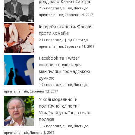
розділило Камю і Сартра
2.8k переглядів
|
від
Листи до
приятелів
|
від Серпень 14, 2017
Інтерв’ю століття. Фаллачі
проти Хомейні
2.1k перегляди
|
від
Листи до
приятелів
|
від Березень 11, 2017
Facebook та Twitter
використовують для
маніпуляції громадською
думкою
1.7k переглядів
|
від
Листи до
приятелів
|
від Серпень 12, 2017
У колі моральної й
політичної сліпоти:
Україна й українці в очах
поляків
1.3k переглядів
|
від
Листи до
приятелів
|
від Липень 6, 2017