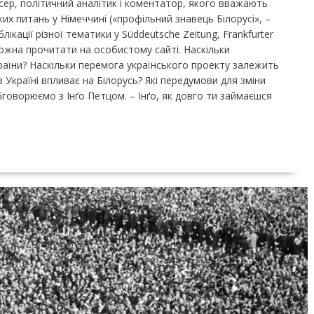
нсер, політичний аналітик і коментатор, якого вважають
ких питань у Німеччині («профільний знавець Білорусі», –
ікації різної тематики у Süddeutsche Zeitung, Frankfurter
 можна прочитати на особистому сайті. Наскільки
аїни? Наскільки перемога українського проекту залежить
 в Україні впливає на Білорусь? Які передумови для зміни
обговорюємо з Інґо Петцом. – Інґо, як довго ти займаєшся