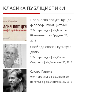
КЛАСИКА ПУБЛІЦИСТИКИ
Новочасна потуга: ідеї до
філософії публіцистики
2.2k переглядів
|
від
Микола
Шлемкевич
|
від Грудень 26,
2013
Свобода слова і культура
думки
1.2k переглядів
|
від
Євген
Сверстюк
|
від Жовтень 25, 2016
Слово Гавела
0.9k переглядів
|
від
Листи до
приятелів
|
від Жовтень 25, 2016