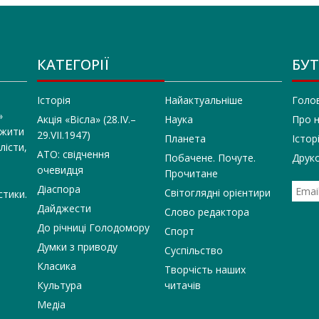
КАТЕГОРІЇ
БУТ
Історія
Найактуальніше
Голо
»
Акція «Вісла» (28.IV.–
Наука
Про 
 жити
29.VII.1947)
Планета
Істор
лісти,
АТО: свідчення
Побачене. Почуте.
Друко
очевидця
Прочитане
Діаспора
Світоглядні орієнтири
стики.
Дайджести
Слово редактора
До річниці Голодомору
Спорт
Думки з приводу
Суспільство
Класика
Творчість наших
Культура
читачів
Медіа