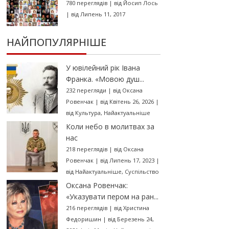
780 переглядів
|
від
Йосип Лось
|
від Липень 11, 2017
НАЙПОПУЛЯРНІШЕ
У ювілейний рік Івана
Франка. «Мовою душ...
232 перегляди
|
від
Оксана
Ровенчак
|
від Квітень 26, 2026
|
від
Культура
,
Найактуальніше
Коли небо в молитвах за
нас
218 переглядів
|
від
Оксана
Ровенчак
|
від Липень 17, 2023
|
від
Найактуальніше
,
Суспільство
Оксана Ровенчак:
«Указувати пером на ран...
216 переглядів
|
від
Христина
Федоришин
|
від Березень 24,