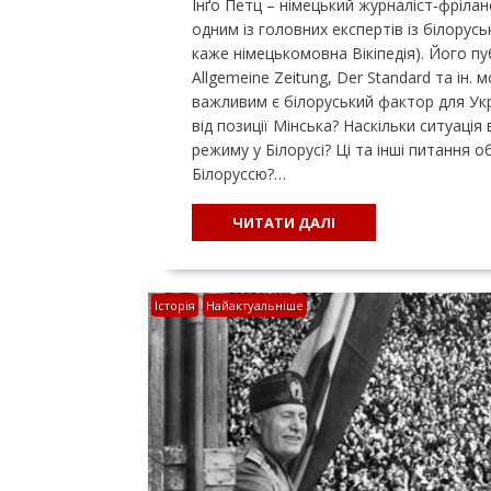
Інґо Петц – німецький журналіст-фріла
одним із головних експертів із білорусь
каже німецькомовна Вікіпедія). Його публ
Allgemeine Zeitung, Der Standard та ін.
важливим є білоруський фактор для Укр
від позиції Мінська? Наскільки ситуація
режиму у Білорусі? Ці та інші питання 
Білоруссю?…
ЧИТАТИ ДАЛІ
Історія
Найактуальніше