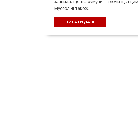
заявила, що всі румуни – злочинці, і ци
Муссоліні також…
ЧИТАТИ ДАЛІ