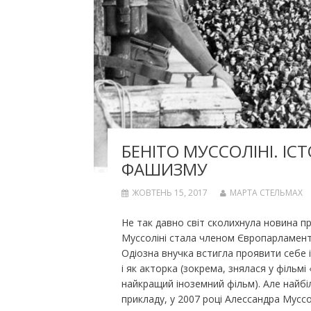
БЕНІТО МУССОЛІНІ. ІС
ФАШИЗМУ
ЖОВТЕНЬ 15, 2017
МАРТА СТЕЛЬМАХ
Не так давно світ сколихнула новина 
Муссоліні стала членом Європарламенту у
Одіозна внучка встигла проявити себе 
і як акторка (зокрема, знялася у фільм
найкращий іноземний фільм). Але найбіл
прикладу, у 2007 році Алессандра Мусс