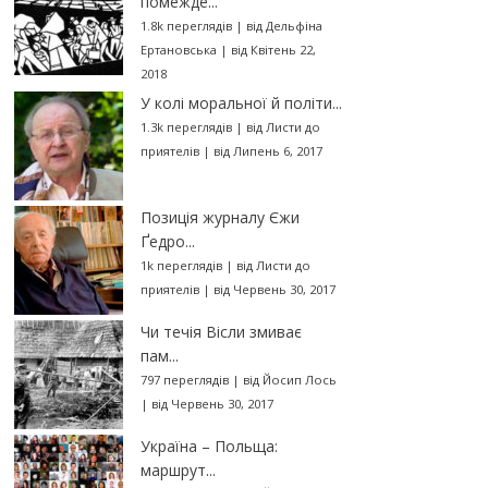
помежде...
1.8k переглядів
|
від
Дельфіна
Ертановська
|
від Квітень 22,
2018
У колі моральної й політи...
1.3k переглядів
|
від
Листи до
приятелів
|
від Липень 6, 2017
Позиція журналу Єжи
Ґедро...
1k переглядів
|
від
Листи до
приятелів
|
від Червень 30, 2017
Чи течія Вісли змиває
пам...
797 переглядів
|
від
Йосип Лось
|
від Червень 30, 2017
Україна – Польща:
маршрут...