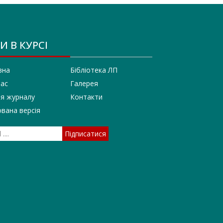
И В КУРСІ
вна
Бібліотека ЛП
нас
Галерея
ія журналу
Контакти
вана версія