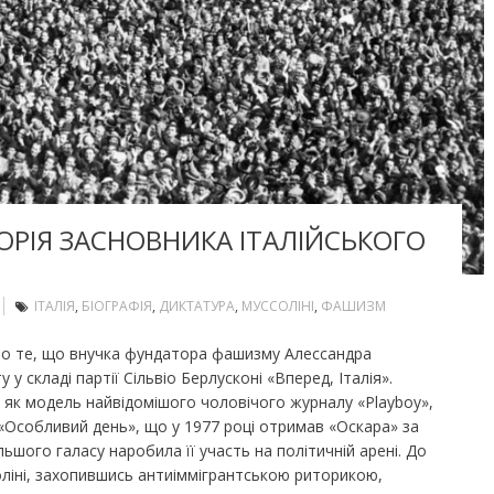
ТОРІЯ ЗАСНОВНИКА ІТАЛІЙСЬКОГО
ІТАЛІЯ
,
БІОГРАФІЯ
,
ДИКТАТУРА
,
МУССОЛІНІ
,
ФАШИЗМ
про те, що внучка фундатора фашизму Алессандра
 складі партії Сільвіо Берлусконі «Вперед, Італія».
і як модель найвідомішого чоловічого журналу «Playboy»,
і «Особливий день», що у 1977 році отримав «Оскара» за
ьшого галасу наробила її участь на політичній арені. До
оліні, захопившись антиіммігрантською риторикою,