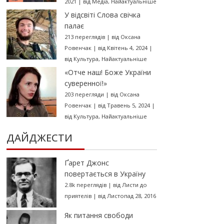
2021
|
від
Медіа
,
Найактуальніше
У відсвіті Слова свічка
палає
213 переглядів
|
від
Оксана
Ровенчак
|
від Квітень 4, 2024
|
від
Культура
,
Найактуальніше
«Отче наш! Боже України
суверенної!»
203 перегляди
|
від
Оксана
Ровенчак
|
від Травень 5, 2024
|
від
Культура
,
Найактуальніше
ДАЙДЖЕСТИ
Ґарет Джонс
повертається в Україну
2.8k переглядів
|
від
Листи до
приятелів
|
від Листопад 28, 2016
Як питання свободи