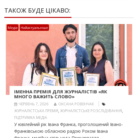
ТАКОЖ БУДЕ ЦІКАВО:
Медіа
Найактуальніше
ІМЕННА ПРЕМІЯ ДЛЯ ЖУРНАЛІСТІВ «ЯК
МНОГО ВАЖИТЬ СЛОВО»
ЧЕРВЕНЬ 7, 2026
ОКСАНА РОВЕНЧАК
ЖУРНАЛІСТСЬКА ПРЕМІЯ
,
ЖУРНАЛІСТСЬКЕ РОЗСЛІДУВАННЯ
,
ПІДТРИМКА МЕДІА
У ювілейний рік Івана Франка, проголошений Івано-
Франківською обласною радою Роком Івана
Франка, медійна спільнота Прикарпаття