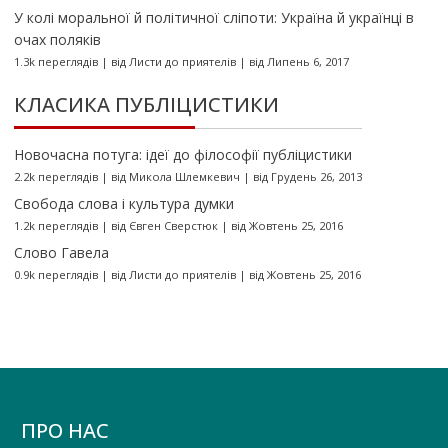
У колі моральної й політичної сліпоти: Україна й українці в
очах поляків
1.3k переглядів
|
від
Листи до приятелів
|
від Липень 6, 2017
КЛАСИКА ПУБЛІЦИСТИКИ
Новочасна потуга: ідеї до філософії публіцистики
2.2k переглядів
|
від
Микола Шлемкевич
|
від Грудень 26, 2013
Свобода слова і культура думки
1.2k переглядів
|
від
Євген Сверстюк
|
від Жовтень 25, 2016
Слово Гавела
0.9k переглядів
|
від
Листи до приятелів
|
від Жовтень 25, 2016
ПРО НАС