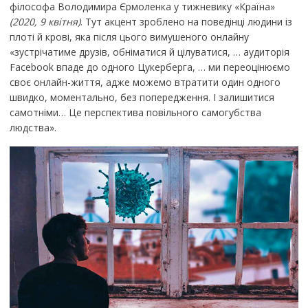
філософа Володимира Єрмоленка у тижневику «Країна»
(2020, 9 квітня)
. Тут акцент зроблено на поведінці людини із
плоті й крові, яка після цього вимушеного онлайну
«зустрічатиме друзів, обніматися й цілуватися, … аудиторія
Facebook впаде до одного Цукерберга, … ми переоцінюємо
своє онлайн-життя, адже можемо втратити один одного
швидко, моментально, без попередження. І залишитися
самотніми… Це перспектива повільного самогубства
людства».