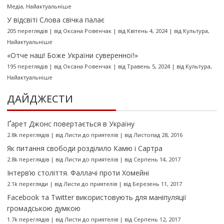
Медіа
,
Найактуальніше
У відсвіті Слова свічка палає
205 переглядів
|
від
Оксана Ровенчак
|
від Квітень 4, 2024
|
від
Культура
,
Найактуальніше
«Отче наш! Боже України суверенної!»
195 переглядів
|
від
Оксана Ровенчак
|
від Травень 5, 2024
|
від
Культура
,
Найактуальніше
ДАЙДЖЕСТИ
Ґарет Джонс повертається в Україну
2.8k переглядів
|
від
Листи до приятелів
|
від Листопад 28, 2016
Як питання свободи розділило Камю і Сартра
2.8k переглядів
|
від
Листи до приятелів
|
від Серпень 14, 2017
Інтерв’ю століття. Фаллачі проти Хомейні
2.1k перегляди
|
від
Листи до приятелів
|
від Березень 11, 2017
Facebook та Twitter використовують для маніпуляції
громадською думкою
1.7k переглядів
|
від
Листи до приятелів
|
від Серпень 12, 2017