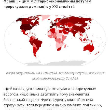
Франції – цим мілітарно-економічним потугам
пророкували домінацію у ХХI столітті.
Карта світу (станом на 19.04.2020), яка показує ступінь враження
країн короновірусом Covid-19
Що й казати, уся земна куля зіткнулася з незрозумілим
ворогом. Якщо кілька десятиліть тому знаменитий
британський соціолог Френк Фуреді у книзі «Політика
страху» зупинявся передовсім на економічних, політичних,