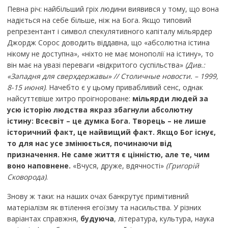
Певна річ: найбільший гріх людини виявився у тому, що вона
надіється на себе більше, ніж на Бога. Якщо типовий
репрезентант і символ спекулятивного капіталу мільярдер
Джордж Сорос доводить віддавна, що «абсолютна істина
нікому не доступна», «ніхто не має монополії на істину», то
він має на увазі переваги «відкритого суспільства»
(Див.:
«Западня для сверхдержавы» // Столичные новости. – 1999,
8-15 июня)
. Начебто є у цьому привабливий сенс, однак
найсуттєвіше хитро проігнороване:
мільярди людей за
усю історію людства якраз
збагнули абсолютну
істину: Всесвіт – це думка Бога. Творець – не
лише
історичний факт, це найвищий факт. Якщо Бог існує,
то для нас усе змінюється, починаючи від
призначення. Не саме
життя є цінністю, але те, чим
воно наповнене.
«Вчуся, друже, вдячності»
(Григорій
Сковорода)
.
Знову ж таки: на наших очах банкрутує примітивний
матеріалізм як втілення егоїзму та насильства. У різних
варіантах справжня,
будуюча
, література, культура, наука