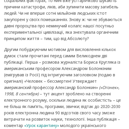
соціальних факторах, то нині вже усі гарячково шукають
причини катастрофи, ліків, аби зупинити масову загибель
людей. Чи не вперше сотні мільйонів людських істот
закупорені у своїх помешканнях. Знову ж: чи не збуваються
давні пророцтва про неминучий колапс нашої посутньо
експериментальної цивілізації, яка знехтувала органічним
принципом життя – тим, що від Абсолюту?
Другим побуджуючим мотивом для висловлення кількох
думок стали прочитані перед самим Великоднем дві
публікації. Перша – розмова журналіста Бориса Кругляка із
американським професором Александром Болонкіним
(емігрував із Росії) під інтригуючим заголовком (подаю в
оригіналі) «Человек – бессмертен! Утверждает
американский профессор Александр Болонкин»
(«Огонек»,
1998, 8 сентября)
– тут акцент зроблено на створенні
електронного розуму, оскільки людина як особистість – це
не більш як пам’ять, програми, звички; відтак до 2020-2030
років електронна людина 90 відсотків свого часу зможе
витрачати на розвиток науки, технології. Інша публікація –
коментар
«Урок карантину»
молодого українського