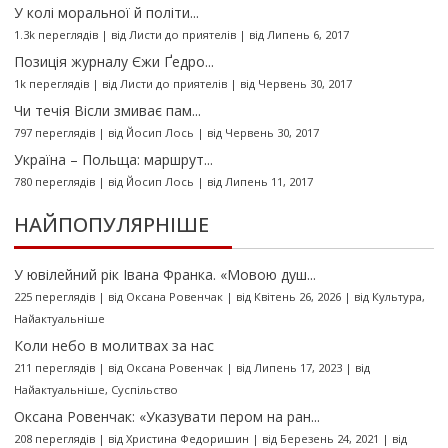
У колі моральної й політи...
1.3k переглядів
|
від
Листи до приятелів
|
від Липень 6, 2017
Позиція журналу Єжи Ґедро...
1k переглядів
|
від
Листи до приятелів
|
від Червень 30, 2017
Чи течія Вісли змиває пам...
797 переглядів
|
від
Йосип Лось
|
від Червень 30, 2017
Україна – Польща: маршрут...
780 переглядів
|
від
Йосип Лось
|
від Липень 11, 2017
НАЙПОПУЛЯРНІШЕ
У ювілейний рік Івана Франка. «Мовою душ...
225 переглядів
|
від
Оксана Ровенчак
|
від Квітень 26, 2026
|
від
Культура
,
Найактуальніше
Коли небо в молитвах за нас
211 переглядів
|
від
Оксана Ровенчак
|
від Липень 17, 2023
|
від
Найактуальніше
,
Суспільство
Оксана Ровенчак: «Указувати пером на ран...
208 переглядів
|
від
Христина Федоришин
|
від Березень 24, 2021
|
від