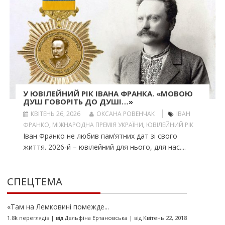
У ЮВІЛЕЙНИЙ РІК ІВАНА ФРАНКА. «МОВОЮ
ДУШ ГОВОРІТЬ ДО ДУШІ…»
КВІТЕНЬ 26, 2026
ОКСАНА РОВЕНЧАК
ІВАН
ФРАНКО
,
МІЖНАРОДНА ПРЕМІЯ УКРАЇНИ
,
ЮВІЛЕЙНИЙ РІК
Іван Франко не любив пам’ятних дат зі свого
життя. 2026-й – ювілейний для нього, для нас....
СПЕЦТЕМА
«Там на Лемковині помежде...
1.8k переглядів
|
від
Дельфіна Ертановська
|
від Квітень 22, 2018