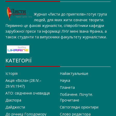
Журнал «Листи до приятелів» готує група
людей, для яких жити означає творити.
Первинно це фахові журналісти, співробітники кафедри
зарубіжної преси та інформації ЛНУ імені Івана Франка, а
також студенти та випускники факультету журналістики.
КАТЕГОРІЇ
Історія
Найактуальніше
Акція «Вісла» (28.IV.–
Наука
29.VII.1947)
Планета
АТО: свідчення очевидця
Побачене. Почуте.
Діаспора
Прочитане
Дайджести
Світоглядні орієнтири
До річниці Голодомору
Слово редактора