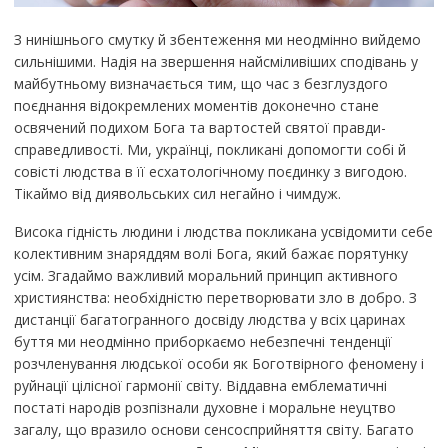
З нинішнього смутку й збентеження ми неодмінно вийдемо
сильнішими. Надія на звершення найсміливіших сподівань у
майбутньому визначається тим, що час з безглуздого
поєднання відокремлених моментів доконечно стане
освячений подихом Бога та вартостей святої правди-
справедливості. Ми, українці, покликані допомогти собі й
совісті людства в її есхатологічному поєдинку з вигодою.
Тікаймо від диявольських сил негайно і чимдуж.
Висока гідність людини і людства покликана усвідомити себе
колективним знаряддям волі Бога, який бажає порятунку
усім. Згадаймо важливий моральний принцип активного
християнства: необхідністю перетворювати зло в добро. З
дистанції багатогранного досвіду людства у всіх царинах
буття ми неодмінно приборкаємо небезпечні тенденції
розчленування людської особи як Боготвірного феномену і
руйнації цілісної гармонії світу. Віддавна емблематичні
постаті народів розпізнали духовне і моральне неуцтво
загалу, що вразило основи сенсосприйняття світу. Багато