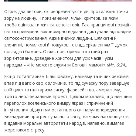
Отже, два автори, які репрезентують дві протилежні точки
зору на людину, її призначення, чільні критерії, за яким
треба оцінювати життя, сенс історії. Такі принципові позиції-
світосприймання закономірно віддавна диктували відповідне
світоконструювання. Адже вчинки людини, шляхетні й
злочинні, помилкові й пошукові, є віддзеркаленням її думок,
поглядів і бажань. Отже, повторимо в котрий раз
зорієнтоване, доведене Христом для усіх часів і усім
народам – «Не можете служити Богові і мамоні»
(Мт. 6:24)
.
Якщо тоталітаризм більшовизму, нацизму та інших режимів
впав під вагою своїх злочинів, то під сучасну пору завершує
свій цикл тоталітаризм зиску, фарисейства, аморалізму,
тобто неоліберальний проект. Цілком можливо, що нинішній
переполох вселенського виміру якраз і спричинений
інтуїтивним відчуттям останнього сигналу-попередження.
Безнадійний прогрес сучасного світу, на чому наголошують
віддавна моральні авторитети народів, напевно, вимагає
жорстокого стресу.