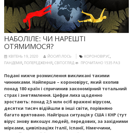
НАБОЛІЛЕ: ЧИ НАРЕШТІ
ОТЯМИМОСЯ?
КВІТЕНЬ 19, 2020
ЙОСИП ЛОСЬ
КОРОНОВІРУС
,
ПАНДЕМІЯ
,
ПОПЕРЕДЖЕННЯ
,
СВІТОГЛЯД
ПРОЧИТАНО 1535 РАЗ
Подані нижче розмислення викликані такими
чинниками. Найперше – короновірус, який охопив
понад 180 країн і спричинив закономірний тотальний
страх і знетямлення. Цифри лиха щоденно
зростають: понад 2,5 млн осіб вражені вірусом,
десятки тисяч відійшли в інші світи, порівняно
багато врятовано. Найгірша ситуація у США і КНР (тут
вірус знову викошує людей), передових, за західними
мірками, цивілізаціях Італії, Іспанії, Німеччини,