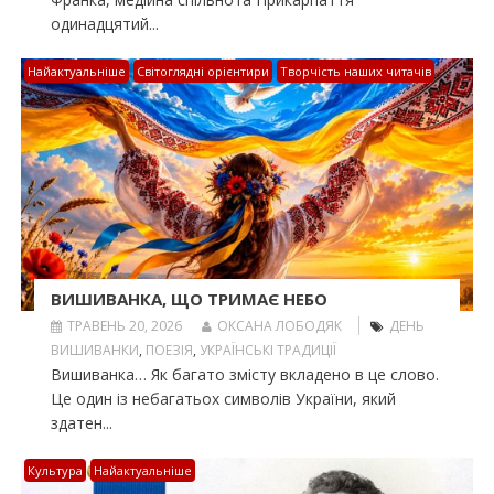
одинадцятий...
Найактуальніше
Світоглядні орієнтири
Творчість наших читачів
ВИШИВАНКА, ЩО ТРИМАЄ НЕБО
ТРАВЕНЬ 20, 2026
ОКСАНА ЛОБОДЯК
ДЕНЬ
ВИШИВАНКИ
,
ПОЕЗІЯ
,
УКРАЇНСЬКІ ТРАДИЦІЇ
Вишиванка… Як багато змісту вкладено в це слово.
Це один із небагатьох символів України, який
здатен...
Культура
Найактуальніше