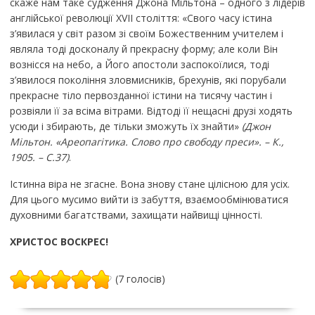
скаже нам таке судження Джона Мільтона – одного з лідерів
англійської революції XVII століття: «Свого часу істина
з’явилася у світ разом зі своїм Божественним учителем і
являла тоді досконалу й прекрасну форму; але коли Він
вознісся на небо, а Його апостоли заспокоїлися, тоді
з’явилося покоління зловмисників, брехунів, які порубали
прекрасне тіло первозданної істини на тисячу частин і
розвіяли її за всіма вітрами. Відтоді її нещасні друзі ходять
усюди і збирають, де тільки зможуть їх знайти»
(Джон
Мільтон. «Ареопагітика. Слово про свободу преси». – К.,
1905. – С.37)
.
Істинна віра не згасне. Вона знову стане цілісною для усіх.
Для цього мусимо вийти із забуття, взаємообмінюватися
духовними багатствами, захищати найвищі цінності.
ХРИСТОС ВОСКРЕС!
(7 голосів)