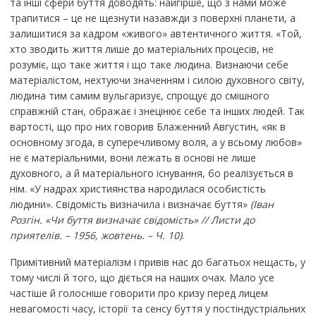
та інші сфери буття доводять: найгірше, що з нами може
трапитися – це не щезнути назавжди з поверхні планети, а
залишитися за кадром «живого» автентичного життя. «Той,
хто зводить життя лише до матеріальних процесів, не
розуміє, що таке життя і що таке людина. Визнаючи себе
матеріалістом, нехтуючи значенням і силою духовного світу,
людина тим самим вульгаризує, спрощує до смішного
справжній стан, ображає і знецінює себе та інших людей. Так
вартості, що про них говорив Блаженний Августин, «як в
основному згода, в суперечливому воля, а у всьому любов»
не є матеріальними, вони лежать в основі не лише
духовного, а й матеріального існування, бо реалізується в
нім. «У надрах християнства народилася особистість
людини». Свідомість визначила і визначає буття»
(Іван
Розгін. «Чи буття визначає свідомість» // Листи до
приятелів. – 1956, жовтень. – Ч. 10)
.
Примітивний матеріалізм і привів нас до багатьох нещасть, у
тому числі й того, що діється на наших очах. Мало усе
частіше й голосніше говорити про кризу перед лицем
невагомості часу, історії та сенсу буття у постіндустріальних