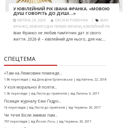
У ЮВІЛЕЙНИЙ РІК ІВАНА ФРАНКА. «МОВОЮ
ДУШ ГОВОРІТЬ ДО ДУШІ…»
КВІТЕНЬ 26, 2026
ОКСАНА РОВЕНЧАК
ІВАН
ФРАНКО
,
МІЖНАРОДНА ПРЕМІЯ УКРАЇНИ
,
ЮВІЛЕЙНИЙ РІК
Іван Франко не любив пам’ятних дат зі свого
життя. 2026-й – ювілейний для нього, для нас....
СПЕЦТЕМА
«Там на Лемковині помежде...
1.8k переглядів
|
від
Дельфіна Ертановська
|
від Квітень 22, 2018
У колі моральної й політи...
1.3k перегляди
|
від
Листи до приятелів
|
від Липень 6, 2017
Позиція журналу Єжи Ґедро...
1k переглядів
|
від
Листи до приятелів
|
від Червень 30, 2017
Чи течія Вісли змиває пам...
797 переглядів
|
від
Йосип Лось
|
від Червень 30, 2017