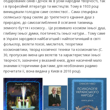
обдарованих синів і дочок як в усній народній творчості, так
і в професійній літературі та мистецтві. Тому в 1933 році
винищували голодом саме селянство!… Сама специфіка
селянської праці схиляє до трепетного єднання душі з
природою, до самозаглиблення й осягання таємниць
земного буття і космосу… Це розвивало космізм їхньої душі,
глибину їхньої думки, поетичність їхньої натури… Тому саме
в Україні зародився найбагатший і найпоетичніший в світі
фольклор, велети поезії, мислителі, теоретики
космонавтики, творці космічної техніки та космонавти» (С.
30, пропускаю імена цих велетів та характеристики їхньої
творчості, зазначені у вказаній книзі, дуже насиченій мало
знаними історичними фактами; для необізнаних радимо
прочитати її, вона видана у Києві в 2010 році).