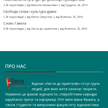
2.2k переглядів
|
від
Микола Шлемкевич
|
від Грудень 26, 2013
Свобода слова і культура думки
1.2k переглядів
|
від
Євген Сверстюк
|
від Жовтень 25, 2016
Слово Гавела
0.9k переглядів
|
від
Листи до приятелів
|
від Жовтень 25, 2016
ПРО НАС
Журнал «Листи до приятелів» готує група
людей, для яких жити означає творити.
Первинно це фахові журналісти, співробітники кафедри
зарубіжної преси та інформації ЛНУ імені Івана Франка, а
також студенти та випускники факультету журналістики.