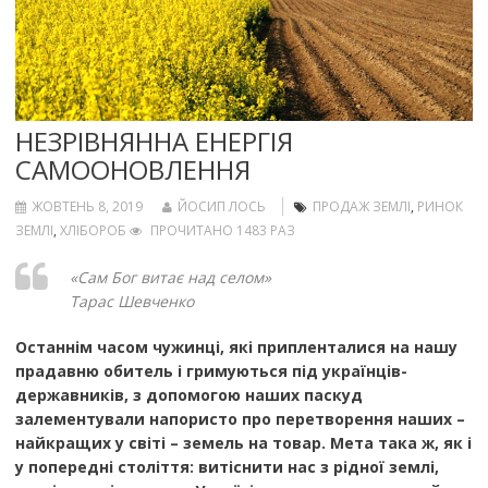
НЕЗРІВНЯННА ЕНЕРГІЯ
САМООНОВЛЕННЯ
ЖОВТЕНЬ 8, 2019
ЙОСИП ЛОСЬ
ПРОДАЖ ЗЕМЛІ
,
РИНОК
ЗЕМЛІ
,
ХЛІБОРОБ
ПРОЧИТАНО 1483 РАЗ
«Сам Бог витає над селом»
Тарас Шевченко
Останнім часом чужинці, які припленталися на нашу
прадавню обитель і гримуються під українців-
державників, з допомогою наших паскуд
залементували напористо про перетворення наших –
найкращих у світі – земель на товар. Мета така ж, як і
у попередні століття: витіснити нас з рідної землі,