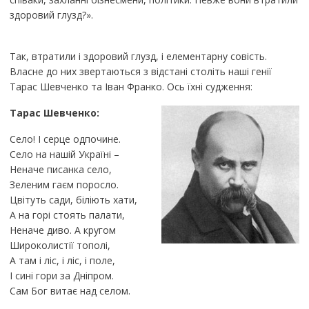
здоровий глузд?».
Так, втратили і здоровий глузд, і елементарну совість.
Власне до них звертаються з відстані століть наші генії
Тарас Шевченко та Іван Франко. Ось їхні судження:
Тарас Шевченко:
Село! І серце одпочине.
Село на нашій Україні –
Неначе писанка село,
Зеленим гаєм поросло.
Цвітуть сади, біліють хати,
А на горі стоять палати,
Неначе диво. А кругом
Широколистії тополі,
А там і ліс, і ліс, і поле,
І сині гори за Дніпром.
Сам Бог витає над селом.