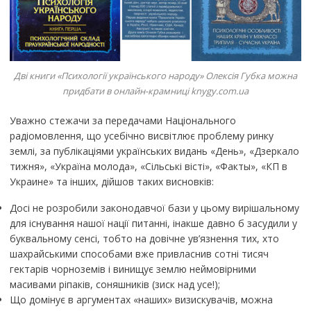
Дві книги «Психології українського народу» Олексія Губка можна
придбати в онлайн-крамниці knygy.com.ua
Уважно стежачи за передачами Національного
радіомовлення, що усебічно висвітлює проблему ринку
землі, за публікаціями українських видань «День», «Дзеркало
тижня», «Україна молода», «Сільські вісті», «Факты», «КП в
Украине» та інших, дійшов таких висновків:
Досі не розробили законодавчої бази у цьому вирішальному
для існування нашої нації питанні, інакше давно б засудили у
буквальному сенсі, тобто на довічне ув’язнення тих, хто
шахрайськими способами вже привласнив сотні тисяч
гектарів чорноземів і винищує землю неймовірними
масивами ріпаків, соняшників (зиск над усе!);
Що домінує в аргументах «наших» визискувачів, можна