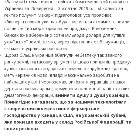
збагнути із тематичної сторінки «Комсомольской правды в
Украине» за 26 вересня – 3 жовтня 2019 р. – «Сколько за
гектар получит Макар»; підзаголовок усе прояснює:
«Эксперты прикинули, как будет меняться стоимость земли
после снятия моратория на ее продажу». В іноземних
банках вже збережено сотні мільярдів доларів для купівлі
української землі, звісно, через підставних осіб і чужинців,
які мають українські паспорти;
Щораз більше українців збагнули небезпеку так званого
ринку землі, підтасовку аргументів щодо принципів продажу-
купівлі сільськогосподарських земель в зарубіжних країнах,
мету керівників нової влади: максимально заробити на
найкращих у світі чорноземах, витіснити українців з нашої
держави під виглядом формування політичної нації та інших
демагогічних декорацій,
вийняти душу з душі українців.
Принагідно нагадаємо, що за нашими технологіями
створено високоефективне фермерське
господарство у Канаді, в США, на українській Кубані,
яка поки що входить у склад Російської Федерації, та
інших регіонах.