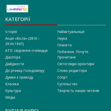
КАТЕГОРІЇ
Історія
Найактуальніше
Акція «Вісла» (28.IV.–
Наука
29.VII.1947)
Планета
АТО: свідчення очевидця
Побачене. Почуте.
Діаспора
Прочитане
Дайджести
Світоглядні орієнтири
До річниці Голодомору
Слово редактора
Думки з приводу
Спорт
Класика
Суспільство
Культура
Творчість наших читачів
Медіа
БУТИ В КУРСІ