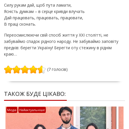
Силу рукам дай, щоб пута ламати,
Ясність думкам – в серце кривди влучать
Дай працювать, працювать, працювати,
В праці сконать.
Переосмислюючи свій спосіб життя у ХХI столітті, не
забуваймо спадок рідного народу. Не забуваймо заповіту
предків: берегти Україну! Берегти оту стежину в ріднім
краю…
(7 голосів)
ТАКОЖ БУДЕ ЦІКАВО:
Медіа
Найактуальніше