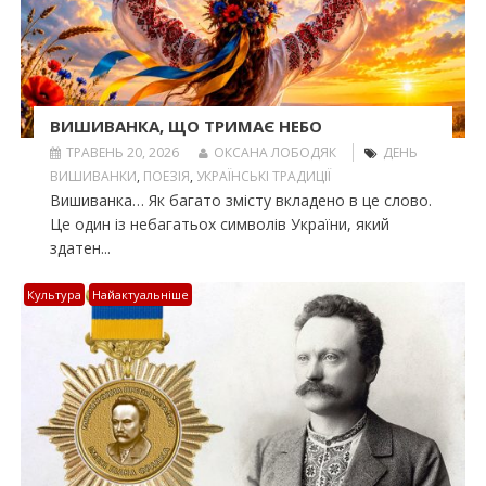
ВИШИВАНКА, ЩО ТРИМАЄ НЕБО
ТРАВЕНЬ 20, 2026
ОКСАНА ЛОБОДЯК
ДЕНЬ
ВИШИВАНКИ
,
ПОЕЗІЯ
,
УКРАЇНСЬКІ ТРАДИЦІЇ
Вишиванка… Як багато змісту вкладено в це слово.
Це один із небагатьох символів України, який
здатен...
Культура
Найактуальніше