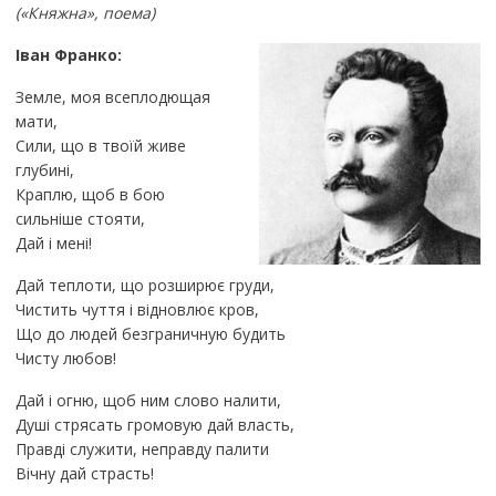
(«Княжна», поема)
Іван Франко:
Земле, моя всеплодющая
мати,
Сили, що в твоїй живе
глубині,
Краплю, щоб в бою
сильніше стояти,
Дай і мені!
Дай теплоти, що розширює груди,
Чистить чуття і відновлює кров,
Що до людей безграничную будить
Чисту любов!
Дай і огню, щоб ним слово налити,
Душі стрясать громовую дай власть,
Правді служити, неправду палити
Вічну дай страсть!