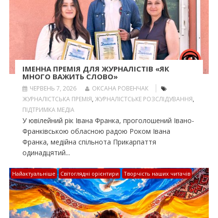
ІМЕННА ПРЕМІЯ ДЛЯ ЖУРНАЛІСТІВ «ЯК
МНОГО ВАЖИТЬ СЛОВО»
ЧЕРВЕНЬ 7, 2026
ОКСАНА РОВЕНЧАК
ЖУРНАЛІСТСЬКА ПРЕМІЯ
,
ЖУРНАЛІСТСЬКЕ РОЗСЛІДУВАННЯ
,
ПІДТРИМКА МЕДІА
У ювілейний рік Івана Франка, проголошений Івано-
Франківською обласною радою Роком Івана
Франка, медійна спільнота Прикарпаття
одинадцятий...
Найактуальніше
Світоглядні орієнтири
Творчість наших читачів