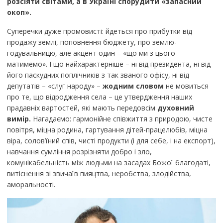
розсіяти світами, а в Україні спорудити «запасний
окоп».
Суперечки дуже промовисті: йдеться про прибутки від
продажу землі, поповнення бюджету, про землю-
годувальницю, але акцент один – «що ми з цього
матимемо». І що найхарактерніше – ні від президента, ні від
його паскудних поплічників з так званого офісу, ні від
депутатів – «слуг народу» –
жодним словом
не мовиться
про те, що відродження села – це утвердження наших
прадавніх вартостей, які мають передовсім
духовний
вимір.
Нагадаємо: гармонійне співжиття з природою, чисте
повітря, міцна родина, гартування дітей-працелюбів, міцна
віра, солов’їний спів, чисті продукти (і для себе, і на експорт),
навчання сумління розрізняти добро і зло,
комунікабельність між людьми на засадах Божої благодаті,
витіснення зі звичаїв пияцтва, неробства, злодійства,
аморальності.