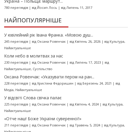
Україна – Польща: маршрут...
780 переглядів
|
від
Йосип Лось
|
від Липень 11, 2017
НАЙПОПУЛЯРНІШЕ
У ювілейний рік Івана Франка. «Мовою душ...
245 переглядів
|
від
Оксана Ровенчак
|
від Квітень 26, 2026
|
від
Культура
,
Найактуальніше
Коли небо в молитвах за нас
230 переглядів
|
від
Оксана Ровенчак
|
від Липень 17, 2023
|
від
Найактуальніше
,
Суспільство
Оксана Ровенчак: «Указувати пером на ран...
228 переглядів
|
від
Христина Федоришин
|
від Березень 24, 2021
|
від
Медіа
,
Найактуальніше
У відсвіті Слова свічка палає
225 переглядів
|
від
Оксана Ровенчак
|
від Квітень 4, 2024
|
від
Культура
,
Найактуальніше
«Отче наш! Боже України суверенної!»
211 переглядів
|
від
Оксана Ровенчак
|
від Травень 5, 2024
|
від
Культура
,
Найактуальніше