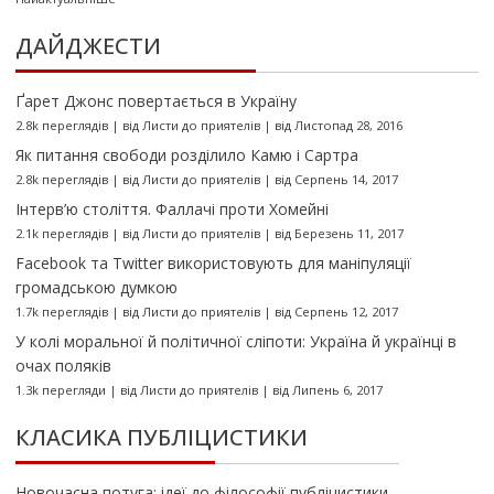
ДАЙДЖЕСТИ
Ґарет Джонс повертається в Україну
2.8k переглядів
|
від
Листи до приятелів
|
від Листопад 28, 2016
Як питання свободи розділило Камю і Сартра
2.8k переглядів
|
від
Листи до приятелів
|
від Серпень 14, 2017
Інтерв’ю століття. Фаллачі проти Хомейні
2.1k переглядів
|
від
Листи до приятелів
|
від Березень 11, 2017
Facebook та Twitter використовують для маніпуляції
громадською думкою
1.7k переглядів
|
від
Листи до приятелів
|
від Серпень 12, 2017
У колі моральної й політичної сліпоти: Україна й українці в
очах поляків
1.3k перегляди
|
від
Листи до приятелів
|
від Липень 6, 2017
КЛАСИКА ПУБЛІЦИСТИКИ
Новочасна потуга: ідеї до філософії публіцистики