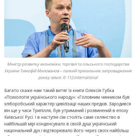
Міністр розвитку економіки, торгівлі та сільського господарства
України Тимофій Милованов – палкий прихильник запровадження
ринку землі. © 112.international
Багато скаже нам такий витяг із книги Олексія Губка
«Психологія українського народу»: «Головним чинником був
хліборобський характер цивілізації наших предків. Зародився
він ще у часи Трипілля, був утриманий і розвинений в епоху
Київської Русі. І в наступні сім століть саме селянство в
найбільшій мірі конденсувало в своїй душі український
національний дух і відтворювало його через своїх найбільш