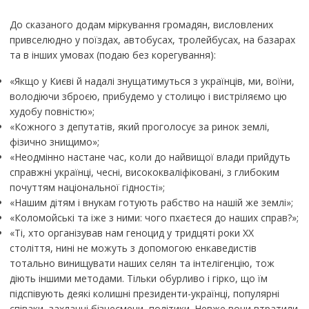
До сказаного додам міркування громадян, висловлених
привселюдно у поїздах, автобусах, тролейбусах, на базарах
та в інших умовах (подаю без корегування):
«Якщо у Києві й надалі знущатимуться з українців, ми, воїни,
володіючи зброєю, прибудемо у столицю і вистріляємо цю
худобу повністю»;
«Кожного з депутатів, який проголосує за ринок землі,
фізично знищимо»;
«Неодмінно настане час, коли до найвищої влади прийдуть
справжні українці, чесні, висококваліфіковані, з глибоким
почуттям національної гідності»;
«Нашим дітям і внукам готують рабство на нашій же землі»;
«Коломойські та іже з ними: чого пхаєтеся до наших справ?»;
«Ті, хто організував нам геноцид у тридцяті роки ХХ
століття, нині не можуть з допомогою енкаведистів
тотально винищувати наших селян та інтелігенцію, тож
діють іншими методами. Тільки обурливо і гірко, що їм
підспівують деякі колишні президенти-українці, популярні
співаки, захланні бізнесмени, політики. Невже вони втратили