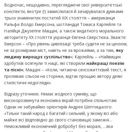
Водночас, нещодавно, переглядаючи свої університетські
конспекти, вкотре (!) замислилася й зачарувалася думками
трьох знаменитих постатей ХIХ століття – американця
Ральфа Волдо Емерсона, шотландця Томаса Карлейля та
італійця Джузеппе Мацціні, а також видатного морального
авторитету ХХ століття українця Євгена Сверстюка. Зважте:
Емерсон – «Про рівень цивілізації треба судити не за цензом,
не за розмірами міст, навіть не за врожаями, а за тим,
яку
людину вирощує суспільство
»; Карлейль – «Найвищих
здобутків осягнули ті нації, які створили
найкращі поезію
та пісні»
; Мацціні – «Коли, читаючи сенсожиттєвий текст, я
проливаю сльози на сторінки, відтак прощаю автору деякі
стилістичні недогляди».
Відразу уточнюю. Немає жодного сумніву, що
високорозвинута економіка вкрай потрібна спільнотам.
Однак не забуваймо орієнтирів Андрея Шептицького:
«Тільки такий народ є багатий і сильний, у якому всі або
майже всі (відповідно до свого становища) заможні…
Неможливий економічний добробут без моралі, …яка