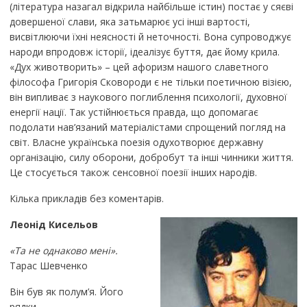
(література назагал відкрила найбільше істин) постає у сяєві
довершеної слави, яка затьмарює усі інші вартості,
висвітлюючи їхні неясності й неточності. Вона супроводжує
народи впродовж історії, ідеалізує буття, дає йому крила.
«Дух животворить» – цей афоризм нашого славетного
філософа Григорія Сковороди є не тільки поетичною візією,
він випливає з наукового поглиблення психології, духовної
енергії нації. Так устійнюється правда, що допомагає
подолати нав’язаний матеріалістами спрощений погляд на
світ. Власне українська поезія одухотворює державну
організацію, силу оборони, добробут та інші чинники життя.
Це стосується також сенсовної поезії інших народів.
Кілька прикладів без коментарів.
Леонід Кисельов
«Та не однаково мені».
Тарас Шевченко
Він був як полум’я. Його
рядки –