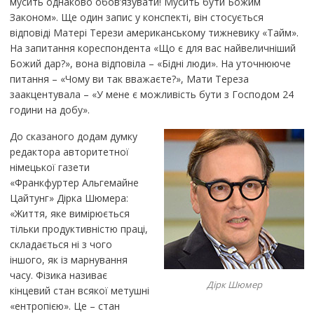
мусить однаково обов’язувати! Мусить бути Божим
Законом». Ще один запис у конспекті, він стосується
відповіді Матері Терези американському тижневику «Тайм».
На запитання кореспондента «Що є для вас найвеличніший
Божий дар?», вона відповіла – «Бідні люди». На уточнююче
питання – «Чому ви так вважаєте?», Мати Тереза
заакцентувала – «У мене є можливість бути з Господом 24
години на добу».
До сказаного додам думку
редактора авторитетної
німецької газети
«Франкфуртер Альгемайне
Цайтунг» Дірка Шюмера:
«Життя, яке вимірюється
тільки продуктивністю праці,
складається ні з чого
іншого, як із марнування
часу. Фізика називає
Дірк Шюмер
кінцевий стан всякої метушні
«ентропією». Це – стан