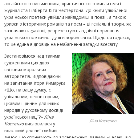
англійського письменника, християнського мислителя і
журналіста Гілберта Кіта Честертона. До книги улюбленої
української поетеси увійшли найвідоміші її поезії, а також
уривки з історичних романів та поем – ці геніальні твори, як
зазначають фахівці, репрезентують одвічні поривання
української поетичної душі в зоряні світи. Щодо ортодоксії,
то це єдина відповідь на незбагненні загадки всесвіту.
Застановімося над такими
судженнями цих двох
світових моральних
авторитетів. Відповідаючи
на запитання Ігоря Римарука
«Що, на вашу думку, є
унікальним, неповторним,
цікавим і цінним для інших
народів у духовному досвіді
української нації?»
Ліна
Ліна Костенко
Костенко
висловилася у
властивій для неї глибині
думок, що спонукують до зосередженої задуми: «Гадаю, що