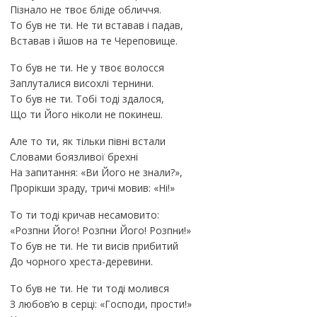
Пізнало не твоє бліде обличчя.
То був не ти. Не ти вставав і падав,
Вставав і йшов на те Череповище.
То був не ти. Не у твоє волосся
Заплуталися висохлі тернини.
То був не ти. Тобі тоді здалося,
Що ти Його ніколи не покинеш.
Але то ти, як тільки півні встали
Словами боязливої брехні
На запитання: «Ви Його не знали?»,
Прорікши зраду, тричі мовив: «Ні!»
То ти тоді кричав несамовито:
«Розпни Його! Розпни Його! Розпни!»
То був не ти. Не ти висів прибитий
До чорного хреста-деревини.
То був не ти. Не ти тоді молився
З любов’ю в серці: «Господи, прости!»