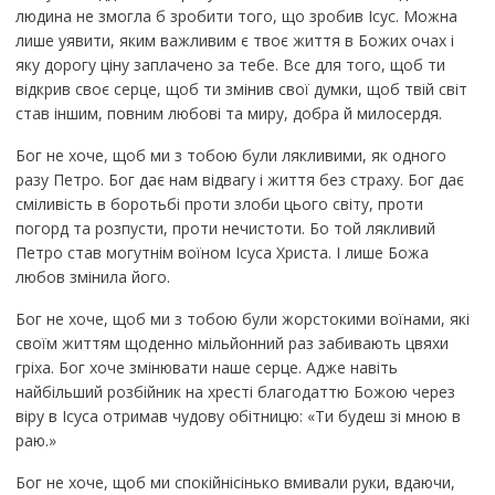
людина не змогла б зробити того, що зробив Ісус. Можна
лише уявити, яким важливим є твоє життя в Божих очах і
яку дорогу ціну заплачено за тебе. Все для того, щоб ти
відкрив своє серце, щоб ти змінив свої думки, щоб твій світ
став іншим, повним любові та миру, добра й милосердя.
Бог не хоче, щоб ми з тобою були лякливими, як одного
разу Петро. Бог дає нам відвагу і життя без страху. Бог дає
сміливість в боротьбі проти злоби цього світу, проти
погорд та розпусти, проти нечистоти. Бо той лякливий
Петро став могутнім воїном Ісуса Христа. І лише Божа
любов змінила його.
Бог не хоче, щоб ми з тобою були жорстокими воїнами, які
своїм життям щоденно мільйонний раз забивають цвяхи
гріха. Бог хоче змінювати наше серце. Адже навіть
найбільший розбійник на хресті благодаттю Божою через
віру в Ісуса отримав чудову обітницю: «Ти будеш зі мною в
раю.»
Бог не хоче, щоб ми спокійнісінько вмивали руки, вдаючи,