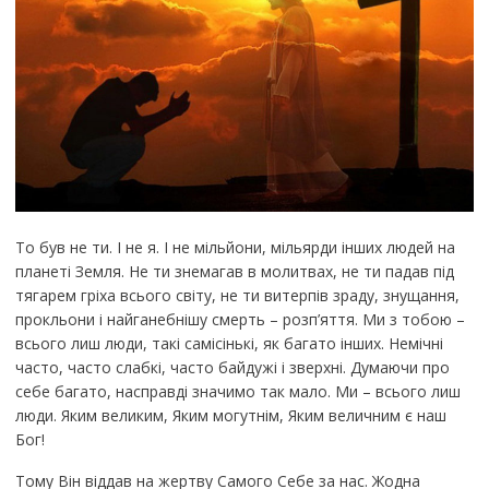
То був не ти. І не я. І не мільйони, мільярди інших людей на
планеті Земля. Не ти знемагав в молитвах, не ти падав під
тягарем гріха всього світу, не ти витерпів зраду, знущання,
прокльони і найганебнішу смерть – розп’яття. Ми з тобою –
всього лиш люди, такі самісінькі, як багато інших. Немічні
часто, часто слабкі, часто байдужі і зверхні. Думаючи про
себе багато, насправді значимо так мало. Ми – всього лиш
люди. Яким великим, Яким могутнім, Яким величним є наш
Бог!
Тому Він віддав на жертву Самого Себе за нас. Жодна