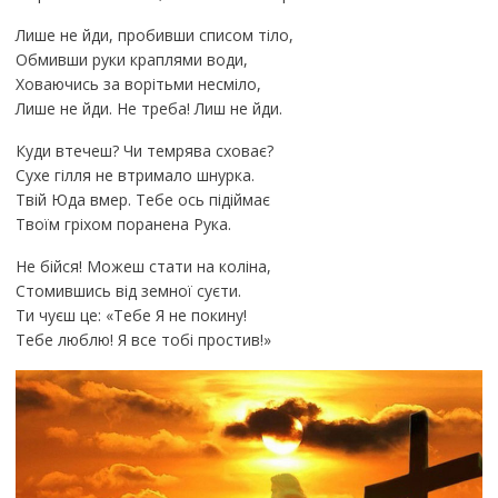
Лише не йди, пробивши списом тіло,
Обмивши руки краплями води,
Ховаючись за ворітьми несміло,
Лише не йди. Не треба! Лиш не йди.
Куди втечеш? Чи темрява сховає?
Сухе гілля не втримало шнурка.
Твій Юда вмер. Тебе ось підіймає
Твоїм гріхом поранена Рука.
Не бійся! Можеш стати на коліна,
Стомившись від земної суєти.
Ти чуєш це: «Тебе Я не покину!
Тебе люблю! Я все тобі простив!»