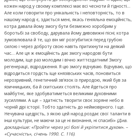
кожен народ у своєму комплексі має всі чесноти й гідності…
Але коли говорити про унікальність і неповторність, то в
нашому народі є, здається мені, якась геніяльна емоційність,
котра давала йому змогу бути безмежно хоробрим у
боротьбі за свободу, дарувала йому дивовижні пісні; котра
зумовлювала й те, що він міг розгубитися перед грубою
силою і через доброту свою навіть притихнути на деякий
час… Але ця ж емоційність дає змогу народові бути
молодим, іще раз молодим і вічно життєздатним! Змогу
регенерації, відродження. Я цю змогу відчуваю. Відчуваю, що
відродиться гордість іще князівських часів, поновиться
нерозривний, генетичний зв’язок із природою, який був за
язичницьких, ба й скитських століть. Але йдеться про
майбутнє, яке здобуватиметься великими духовними
зусиллями. А ще – здатність творити своє зоряне небо в
чорній дірі історії. Тобто здатність до неймовірного. І ще.
Нечувана щедрість, з якою цей народ роздає свої таланти в
інші культури, не маючи за це ні визнання, ні спасибі»
(Див.
докладніше: «Пройти через усі болі й укріпитися духом». –
«Сучасність», січень 1990. С. 116)
.