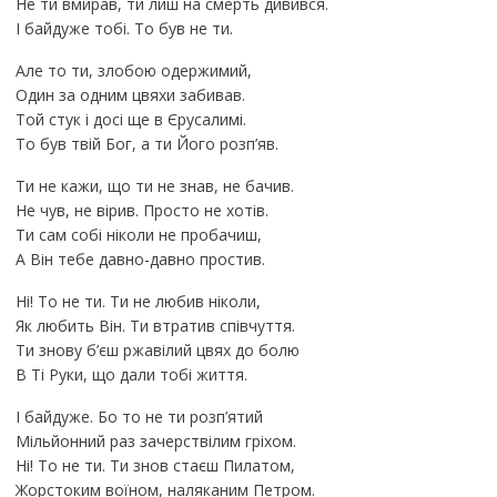
Не ти вмирав, ти лиш на смерть дивився.
І байдуже тобі. То був не ти.
Але то ти, злобою одержимий,
Один за одним цвяхи забивав.
Той стук і досі ще в Єрусалимі.
То був твій Бог, а ти Його розп’яв.
Ти не кажи, що ти не знав, не бачив.
Не чув, не вірив. Просто не хотів.
Ти сам собі ніколи не пробачиш,
А Він тебе давно-давно простив.
Ні! То не ти. Ти не любив ніколи,
Як любить Він. Ти втратив співчуття.
Ти знову б’єш ржавілий цвях до болю
В Ті Руки, що дали тобі життя.
І байдуже. Бо то не ти розп’ятий
Мільйонний раз зачерствілим гріхом.
Ні! То не ти. Ти знов стаєш Пилатом,
Жорстоким воїном, наляканим Петром.