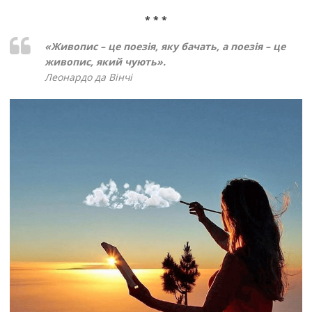
* * *
«Живопис – це поезія, яку бачать, а поезія – це
живопис, який чують».
Леонардо да Вінчі