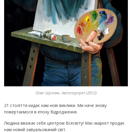
Олег Шупляк. Автопортрет (2012)
21 століття кидає нам нові виклики. Ми наче знову
повертаємося в епоху Відродження.
Людина вважає себе центром Всесвіту! Мас-маркет продає
нам новий завуальований світ.