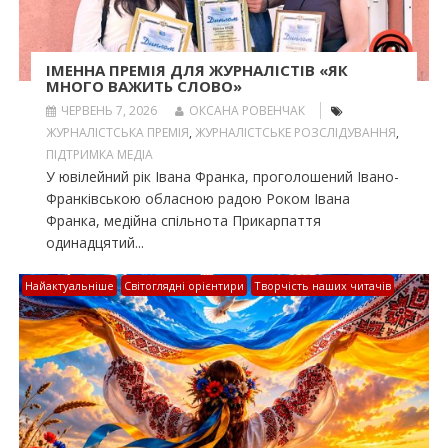
ІМЕННА ПРЕМІЯ ДЛЯ ЖУРНАЛІСТІВ «ЯК
МНОГО ВАЖИТЬ СЛОВО»
ЧЕРВЕНЬ 7, 2026
ОКСАНА РОВЕНЧАК
ЖУРНАЛІСТСЬКА ПРЕМІЯ
,
ЖУРНАЛІСТСЬКЕ РОЗСЛІДУВАННЯ
,
ПІДТРИМКА МЕДІА
У ювілейний рік Івана Франка, проголошений Івано-
Франківською обласною радою Роком Івана
Франка, медійна спільнота Прикарпаття
одинадцятий...
Найактуальніше
Світоглядні орієнтири
Творчість наших читачів