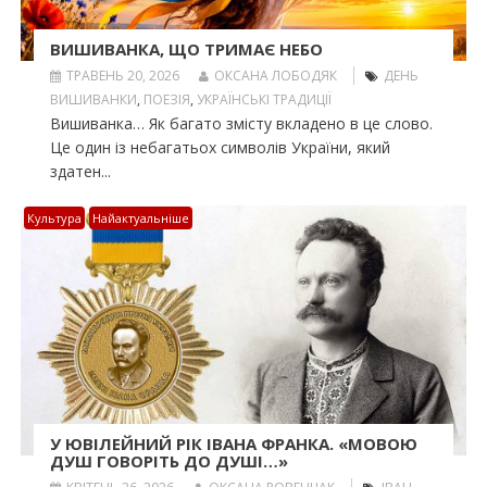
ВИШИВАНКА, ЩО ТРИМАЄ НЕБО
ТРАВЕНЬ 20, 2026
ОКСАНА ЛОБОДЯК
ДЕНЬ
ВИШИВАНКИ
,
ПОЕЗІЯ
,
УКРАЇНСЬКІ ТРАДИЦІЇ
Вишиванка… Як багато змісту вкладено в це слово.
Це один із небагатьох символів України, який
здатен...
Культура
Найактуальніше
У ЮВІЛЕЙНИЙ РІК ІВАНА ФРАНКА. «МОВОЮ
ДУШ ГОВОРІТЬ ДО ДУШІ…»