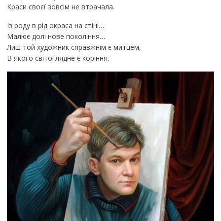
Краси своєї зовсім не втрачала.
Із роду в рід окраса на стіні…
Малює долі нове покоління…
Лиш той художник справжнім є митцем,
В якого світоглядне є коріння.