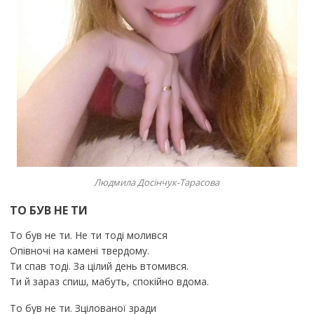
Людмила Досінчук-Тарасова
ТО БУВ НЕ ТИ
То був не ти. Не ти тоді молився
Опівночі на камені твердому.
Ти спав тоді. За цілий день втомився.
Ти й зараз спиш, мабуть, спокійно вдома.
То був не ти. Зцілованої зради