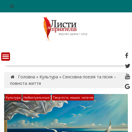
S
k
i
p
t
o
c
o
n
t
e
n
Головна
»
Культура
»
Сенсовна поезія та пісня –
t
повнота життя
Культура
Найактуальніше
Творчість наших читачів