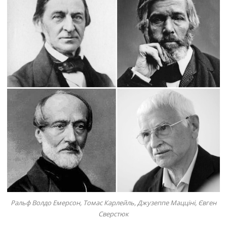
Ральф Волдо Емерсон, Томас Карлейль, Джузеппе Мацціні, Євген
Сверстюк