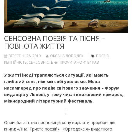
СЕНСОВНА ПОЕЗІЯ ТА ПІСНЯ –
ПОВНОТА ЖИТТЯ
ВЕРЕСЕНЬ 28, 2019
ОКСАНА ЛОБОДЯК
ПОЕЗІЯ
,
РЕЛІГІЙНІСТЬ
,
СЕНСОВНІСТЬ
ПРОЧИТАНО 4194 РАЗ
У житті іноді трапляються ситуації, які мають
глибший сенс, ніж ми собі уявляємо. Мова
насамперед про подію світового значення – Форум
видавців у Львові, у тому числі книжковий ярмарок,
міжнародний літературний фестиваль.
І
Опріч багатства пропозицій хочу виділити придбані дві
книги: «Ліна. Триста поезій» і «Ортодоксія» видатного