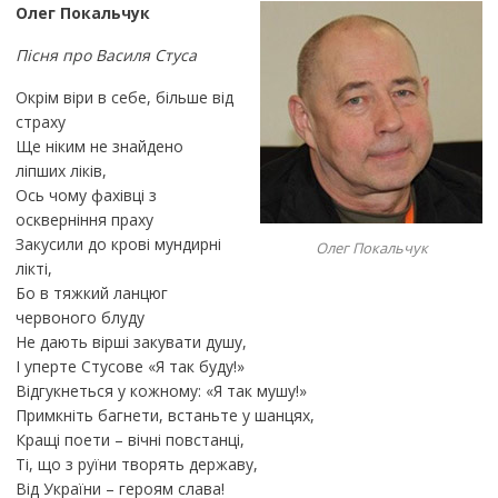
Олег Покальчук
Пісня про Василя Стуса
Окрім віри в себе, більше від
страху
Ще ніким не знайдено
ліпших ліків,
Ось чому фахівці з
оскверніння праху
Закусили до крові мундирні
Олег Покальчук
лікті,
Бо в тяжкий ланцюг
червоного блуду
Не дають вірші закувати душу,
І уперте Стусове «Я так буду!»
Відгукнеться у кожному: «Я так мушу!»
Примкніть багнети, встаньте у шанцях,
Кращі поети – вічні повстанці,
Ті, що з руїни творять державу,
Від України – героям слава!