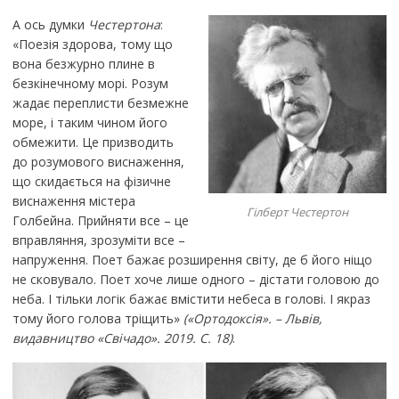
А ось думки
Честертона
:
«Поезія здорова, тому що
вона безжурно плине в
безкінечному морі. Розум
жадає переплисти безмежне
море, і таким чином його
обмежити. Це призводить
до розумового виснаження,
що скидається на фізичне
виснаження містера
Гілберт Честертон
Голбейна. Прийняти все – це
вправляння, зрозуміти все –
напруження. Поет бажає розширення світу, де б його ніщо
не сковувало. Поет хоче лише одного – дістати головою до
неба. І тільки логік бажає вмістити небеса в голові. І якраз
тому його голова тріщить»
(«Ортодоксія». – Львів,
видавництво «Свічадо». 2019. С. 18)
.