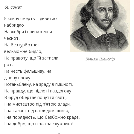
66 сонет
Я кличу смерть – дивитися
набридло
На жебри і приниження
чеснот,
На безтурботне і
вельможне бидло,
На правоту, що їй затисли
Вільям Шекспір
рот,
На честь фальшиву, на
дівочу вроду
Поганьблену, на зраду в пишноті,
На правду, що підлоті навдогоду
В бруд обертає почуття святі,
І на мистецтво під п’ятою влади,
І на талант під наглядом шпика,
І на порядність, що безбожно краде,
І на добро, що в зла за служника!