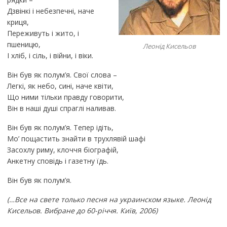
Дзвінкі і небезпечні, наче
криця,
Переживуть і жито, і
пшеницю,
Леонід Кисельов
І хліб, і сіль, і війни, і віки.
Він був як полум’я. Свої слова –
Легкі, як небо, сині, наче квіти,
Що ними тільки правду говорити,
Він в наші душі спраглі наливав.
Він був як полум’я. Тепер ідіть,
Мо’ пощастить знайти в трухлявій шафі
Засохлу риму, клоччя біографій,
Анкетну сповідь і газетну їдь.
Він був як полум’я.
(…Все на свете только песня на украинском языке. Леонід
Кисельов. Вибране до 60-річчя. Київ, 2006)