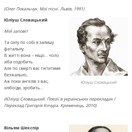
(Олег Покальчук. Мої пісні. Львів, 1991)
Юліуш Словацький
Мій заповіт
Та силу по собі я залишу
фатальну;
В житті вона – ніщо… чоло
хіба оздобить.
Але по смерті вас гнітитиме
безжально,
Аж поки ангелів з вас,
Юліуш Словацький
хлібоїди, зробить…
(Юліуш Словацький. Поезії в українських перекладах /
Переклад Григорія Кочура. Кременець, 2010)
Вільям Шекспір