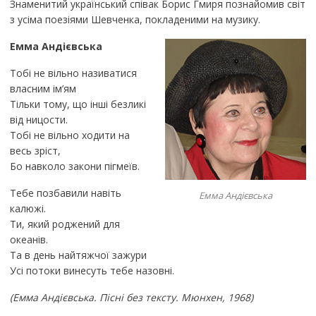
Знаменитий український співак Борис Гмиря познайомив світ
з усіма поезіями Шевченка, покладеними на музику.
Емма Андієвська
Тобі не вільно називатися
власним ім’ям
Тільки тому, що інші безликі
від ницости.
Тобі не вільно ходити на
весь зріст,
Бо навколо закони пігмеїв.
Тебе позбавили навіть
Емма Андієвська
калюжі.
Ти, який роджений для
океанів.
Та в день найтяжчої зажури
Усі потоки винесуть тебе назовні.
(Емма Андієвська. Пісні без тексту. Мюнхен, 1968)