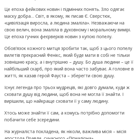
Це епоха фейкових новин і підмінних понять. Зло одягає
маску добра… Світ, в якому, як писав Є. Сверстюк,
«цивілізація виросла, а людина змаліла». Незважаючи на
свою велич, вона змаліла в духовному і моральному вимірі.
Це епоха гучних феєрверків новин з купою попелу.
Обов’язок кожного митця зробити так, щоб з цього попелу
вилетів прекрасний Фенікс, який буде мати в собі не тільки
зовнішню красу, а і внутрішню – душу. Бо душа людини – це її
найбільший скарб, про який вона часто забуває. А головне в
житті, як казав герой Фауста – зберегти свою душу.
Існує легенда про трьох мудреців, які довго думали, куди ж
сховати душу від людини, щоб вона не могла її знайти. І
вирішили, що найкраще сховати її у саму людину.
Хтось може знайти її сам, а комусь потрібно допомогти
побачити себе зсередини.
На журналіста покладена, як ніколи, важлива місія – місія
апостола Правди, сучасного «Пігмаліона».