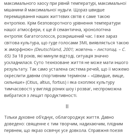
максимального хаосу при рівній температурі, максимальної
мішанини й максимальної нудьги. Щораз швидше
перемішування наших життєвих світів є саме такою
ентропією. Крім безповоротного урівнення температури
нашої атмосфери, є ще й семантична, хронологічна
ентропія: багатоголосся, розкришений час. І вже зараз
світова культура, що гуде голосами ЗМІ, виявляється такою
ж аморфною»
(Deutschland, 2001; жовтень – листопад. – С.
65)
. За 18 років, які минули відтоді, ситуація значно
ускладнилася. Суто технізоване життя не може мати іншого
результату. Так само усталена система речей, що її можемо
окреслити давнім спортивним терміном – «Швидше, вище,
сильніше» (Citius, altius, fortius) і яка охоплює культуру
тимчасовості у вигляді різних шоу і розваг, неспроможна
вибратися з лещат продуктивності.
II
Тільки духовне об’єднує, облагороджує життя. Давно
доведено: священне є тим творчим, надихаючим, плідним
первнем, що якраз освячує усе довкола. Справжня поезія