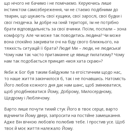
що нічого не бачимо і не помічаємо. Керуючись лише
інстинктом самозбереження, чи не стаємо подібними до
тварин, що шукають свої кущики, свої зарослі, свої будки і
свої гніздечка. Їм добре на їхній території, їм не потрібно
брати відповідальність за свої вчинки. Поїли, поспали – зона
комфорту. Але чи може так поводитись людина? Чи може
вона спокійно закривати очі на біду свого ближнього, на
тяжкість ситуацій її брата? Люди! Ми – люди, не людиська!
Чому нам так часто притаманне це явище пилатизму? Чому
нам так подобається принцип «моя хата скраю»?
Якби ж Бог був таким байдужим та егоїстичним щодо нас,
то наше життя закінчилося б, так і не почавшись. Натомість
Його любов кожного дня дає нам шанс, щоб змінюватися,
щоб уподібнюватися Йому, Доброму, Милосердному,
Щедрому і Люблячому.
Варто лише почути тихий стук Його в твоє серце, варто
відчинити Йому двері, запросити на постійне замешкання.
Адже Він вічною любов’ю полюбив тебе. І простив усе. Щоб
твоє й моє життя належало Йому.