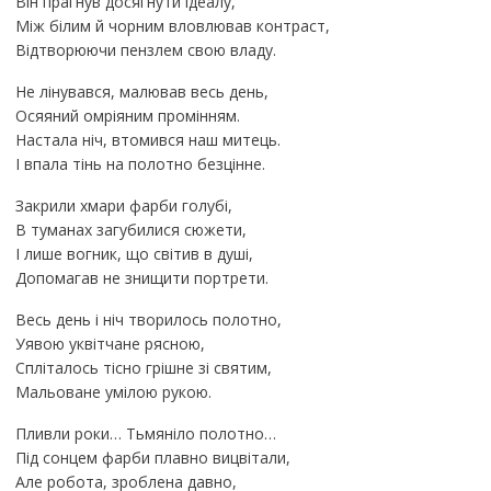
Він прагнув досягнути ідеалу,
Між білим й чорним вловлював контраст,
Відтворюючи пензлем свою владу.
Не лінувався, малював весь день,
Осяяний омріяним промінням.
Настала ніч, втомився наш митець.
І впала тінь на полотно безцінне.
Закрили хмари фарби голубі,
В туманах загубилися сюжети,
І лише вогник, що світив в душі,
Допомагав не знищити портрети.
Весь день і ніч творилось полотно,
Уявою уквітчане рясною,
Спліталось тісно грішне зі святим,
Мальоване умілою рукою.
Пливли роки… Тьмяніло полотно…
Під сонцем фарби плавно вицвітали,
Але робота, зроблена давно,