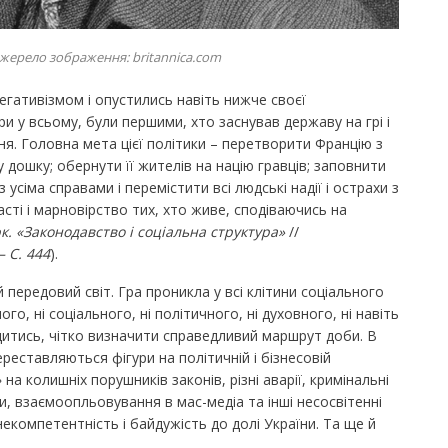
жерело зображення: britannica.com
егативізмом і опустились навіть нижче своєї
и у всьому, були першими, хто заснував державу на грі і
ння. Головна мета цієї політики – перетворити Францію з
 дошку; обернути її жителів на націю гравців; заповнити
 усіма справами і перемістити всі людські надії і острахи з
сті і марновірство тих, хто живе, сподіваючись на
к.
«Законодавство і соціальна структура»
//
– С. 444
).
 передовий світ. Гра проникла у всі клітини соціального
го, ні соціального, ні політичного, ні духовного, ні навіть
итись, чітко визначити справедливий маршрут доби. В
ереставляються фігури на політичній і бізнесовій
а колишніх порушників законів, різні аварії, кримінальні
ни, взаємоопльовування в мас-медіа та інші несосвітенні
некомпетентність і байдужість до долі України. Та ще й