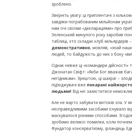
зроблено.
Зверніть увагу: ці приплентачі з кільк
завдяки пограбованим мільйонам україн
нам очі своїми «деклараціями» про при
Зеленський минулого року заробив пон
таблиці, хто складає клуб мільярдерів – і
демонстративно
, мовляв, «знай наш
людей, то байдужість до них з боку «ви
Однак невже ці «командири дійсності» 
Джонатан Свіфт: «Якби Бог вважав бага
негідникам». Зрештою, ці шахраї – злод
під’юджувачі вже
покарані
найжорсто
людьми!
Від неї захиститися неможли
Але не варто забувати витоків зла. У 
несправедливими засобами існувало від
маскувалося різними способами. Згодо
зробимо великої помилки, коли почнемо 
Фундатор консерватизму, ірландець Едм