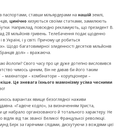
ома паспортами, ставши мільярдерами на
нашій
землі,
ців,
цинічно
хизуються своїми статками, замилюють
бутки. Наприклад, повсюдно рекламують, що президент В.
ад 28 мільйонів гривень. Телебачення подає щоденно
 в Україні, і у світі. Причому це робиться
их». Щодо багатовимірної злиденності десятків мільйонів
бранців долі» – вражаюча.
такі йолопи? Свого часу про це дуже дотепно висловився
тство чимось цінним, Він не давав би його таким
ії – махінатори – комбінатори – корупціонери –
кіше. Це зневага їхнього мамонізму усіма чесними
во!
якихось варіантах явище безоглядної наживи
давна. «Гадюче кодло», за визначенням Христа,
м це набрало організованого й тотального характеру. Не
відлік від так званої Великої Французької революції.
унд Берк за гарячими слідами, дискутуючи з вождями цієї