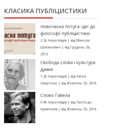
КЛАСИКА ПУБЛІЦИСТИКИ
Новочасна потуга: ідеї до
філософії публіцистики
2.2k переглядів
|
від
Микола
Шлемкевич
|
від Грудень 26,
2013
Свобода слова і культура
думки
1.2k переглядів
|
від
Євген
Сверстюк
|
від Жовтень 25, 2016
Слово Гавела
0.9k переглядів
|
від
Листи до
приятелів
|
від Жовтень 25, 2016