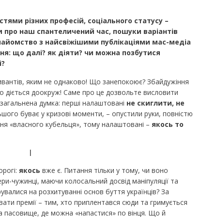
стями різних професій, соціального статусу –
и про наш спантеличений час, пошуки варіантів
знайомство з найсвіжішими публікаціями мас-медіа
я: що далі? як діяти? чи можна позбутися
і?
ивантів, яким не однаково! Що занепокоює? Збайдужіння
о діється доокруж! Саме про це дозвольте висловити
 узагальнена думка: перші налаштовані
не скиглити, не
льшого буває у кризові моменти, – опустили руки, повністю
ння «власного кубельця», тому налаштовані –
якось то
I
орогі:
якось
вже є. Питання тільки у тому, чи воно
ери-чужинці, маючи колосальний досвід маніпуляції та
рувалися на розхитуванні основ буття українців? За
вати премії – тим, хто приплентався сюди та гримується
за пасовище, де можна «напастися» по вінця. Що й