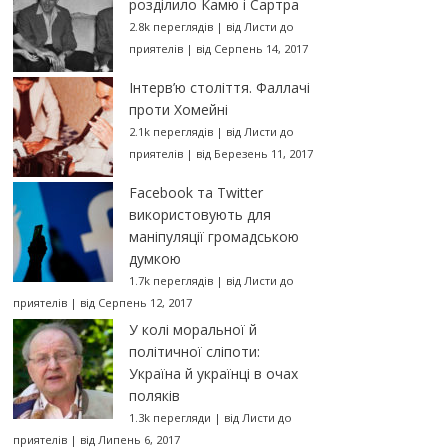
розділило Камю і Сартра
2.8k переглядів
|
від
Листи до
приятелів
|
від Серпень 14, 2017
Інтерв’ю століття. Фаллачі
проти Хомейні
2.1k переглядів
|
від
Листи до
приятелів
|
від Березень 11, 2017
Facebook та Twitter
використовують для
маніпуляції громадською
думкою
1.7k переглядів
|
від
Листи до
приятелів
|
від Серпень 12, 2017
У колі моральної й
політичної сліпоти:
Україна й українці в очах
поляків
1.3k перегляди
|
від
Листи до
приятелів
|
від Липень 6, 2017