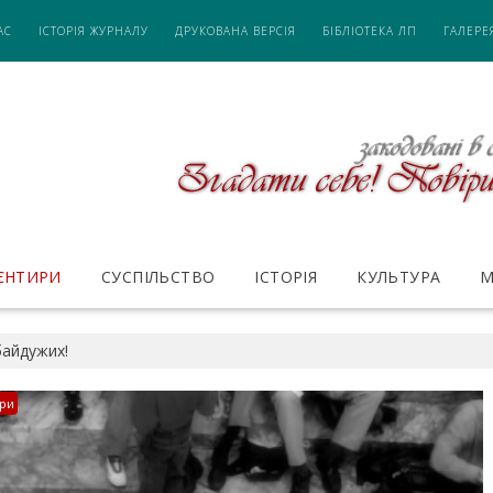
АС
ІСТОРІЯ ЖУРНАЛУ
ДРУКОВАНА ВЕРСІЯ
БІБЛІОТЕКА ЛП
ГАЛЕРЕ
ІЄНТИРИ
СУСПІЛЬСТВО
ІСТОРІЯ
КУЛЬТУРА
М
байдужих!
ири