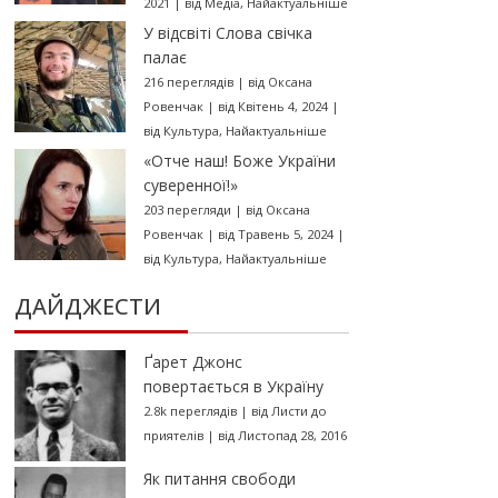
2021
|
від
Медіа
,
Найактуальніше
У відсвіті Слова свічка
палає
216 переглядів
|
від
Оксана
Ровенчак
|
від Квітень 4, 2024
|
від
Культура
,
Найактуальніше
«Отче наш! Боже України
суверенної!»
203 перегляди
|
від
Оксана
Ровенчак
|
від Травень 5, 2024
|
від
Культура
,
Найактуальніше
ДАЙДЖЕСТИ
Ґарет Джонс
повертається в Україну
2.8k переглядів
|
від
Листи до
приятелів
|
від Листопад 28, 2016
Як питання свободи