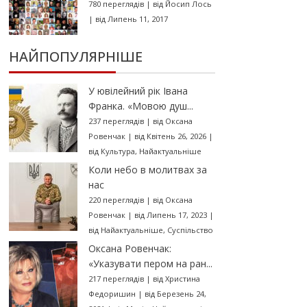
780 переглядів
|
від
Йосип Лось
|
від Липень 11, 2017
НАЙПОПУЛЯРНІШЕ
У ювілейний рік Івана
Франка. «Мовою душ...
237 переглядів
|
від
Оксана
Ровенчак
|
від Квітень 26, 2026
|
від
Культура
,
Найактуальніше
Коли небо в молитвах за
нас
220 переглядів
|
від
Оксана
Ровенчак
|
від Липень 17, 2023
|
від
Найактуальніше
,
Суспільство
Оксана Ровенчак:
«Указувати пером на ран...
217 переглядів
|
від
Христина
Федоришин
|
від Березень 24,