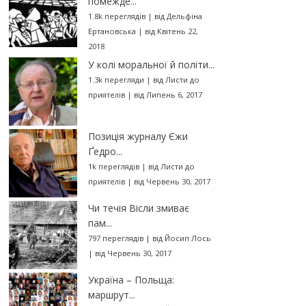
помежде...
1.8k переглядів
|
від
Дельфіна
Ертановська
|
від Квітень 22,
2018
У колі моральної й політи...
1.3k перегляди
|
від
Листи до
приятелів
|
від Липень 6, 2017
Позиція журналу Єжи
Ґедро...
1k переглядів
|
від
Листи до
приятелів
|
від Червень 30, 2017
Чи течія Вісли змиває
пам...
797 переглядів
|
від
Йосип Лось
|
від Червень 30, 2017
Україна – Польща:
маршрут...