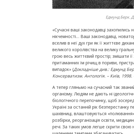
Едмунд Берк. Д
«Сучасні ваші законодавці захопились н
нікчемності… Ваші законодавці, новатор
вселив в неї дух гри як її життєве диха
великого королівства на велику гральну
грою весь життєвий простір; змішати її з
притаманних їм річищ в пориви, пристра
випадок» (
Докладніше див.: Едмунд Бер
Консерватизм. Антологія. – Київ, 1998. 
А тепер гляньмо на сучасний так званий
організму. Людям не дають ні ідеологічно
біологічного перепочинку, щоб зосеред
Україні за останній рік безперестанку п
шахівниці, влаштовуються «полювання» н
розбірки, реорганізація освіти, медици
речі. За таких умов легше скрити свою 
шаленими темпами збагачуватись.