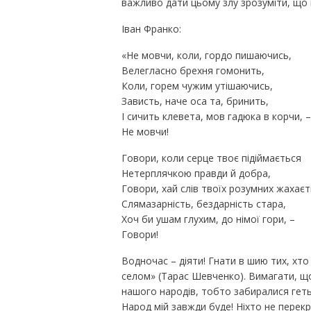
важливо дати цьому злу зрозуміти, що 
Іван Франко:
«Не мовчи, коли, гордо пишаючись,
Велегласно брехня гомонить,
Коли, горем чужим утішаючись,
Зависть, наче оса та, бринить,
І сичить клевета, мов гадюка в корчи, –
Не мовчи!
Говори, коли серце твоє підіймається
Нетерплячкою правди й добра,
Говори, хай слів твоїх розумних жахаєт
Слямазарність, бездарність стара,
Хоч би ушам глухим, до німої гори, –
Говори!
Водночас – діяти! Гнати в шию тих, хто
селом» (Тарас Шевченко). Вимагати, що
нашого народів, тобто забиралися геть
Народ мій завжди буде! Ніхто не перекр