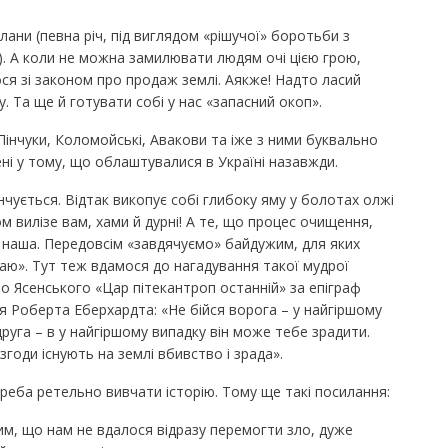
лани (певна річ, під виглядом «рішучої» боротьби з
н.). А коли не можна замилювати людям очі цією грою,
ося зі законом про продаж землі. Аякже! Надто ласий
 Та ще й готувати собі у нас «запасний окоп».
 Пінчуки, Коломойські, Авакови та іже з ними буквально
і у тому, що облаштувалися в Україні назавжди.
чується. Відтак викопує собі глибоку яму у болотах олжі
 вилізе вам, хами й дурні! А те, що процес очищення,
 наша. Передовсім «завдячуємо» байдужим, для яких
аю». Тут теж вдамося до нагадування такої мудрої
но Ясенського «Цар пітекантроп останній» за епіграф
оя Роберта Еберхардта: «Не бійся ворога – у найгіршому
друга – в у найгіршому випадку він може тебе зрадити.
згоди існують на землі вбивство і зрада».
реба ретельно вивчати історію. Тому ще такі посилання:
м, що нам не вдалося відразу перемогти зло, дуже