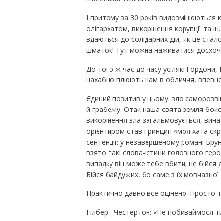
І притому за 30 років видозмінюються к
олігархатом, викорінення корупції та і
вдаються до солідарних дій, як це стал
шматок! Тут можна наживатися досхочу.
До того ж час до часу усілякі Гордони,
нахабно плюють нам в обличчя, впевнен
Єдиний позитив у цьому: зло саморозвін
й грабежу. Отак наша свята земля боком
викорінення зла загальмовується, вина
орієнтиром став принцип «моя хата скр
сентенції: у незавершеному романі Бру
взято такі слова-істини головного гер
випадку він може тебе вбити; не бійся 
Бійся байдужих, бо саме з їх мовчазної 
Практично давно все оцінено. Просто т
Гілберт Честертон: «Не побиваймося ти