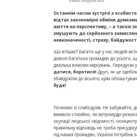
Емма Андієвська
Останнім часом зустрічі з особисто
відтак закономірні обміни думкам
життя на перспективу, – а також 
змушують до серйозного замисленн
невизначеності, страху, байдужост
Що втішає? Багато ще у нас людей-акт
доволі багатьох громадян до усього, щ
декілька власних міркувань. Передусім
датися, боротися!
Другі, як це здебі
збайдужіли до всього, крім облаштува
буде!
Почнемо зі слабодухів. Не забувайте, д
виникло стихійно, чи хитромудрі режис
окупації людської свідомості, сконцент
правильну відповідь не треба присуджу
під наших громадян, Україна потрібна 