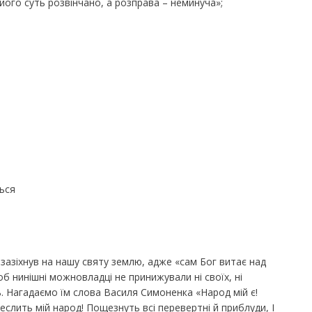
його суть розвінчано, а розправа – неминуча»;
ься
 зазіхнув на нашу святу землю, адже «сам Бог витає над
б нинішні можновладці не принижували ні своїх, ні
. Нагадаємо їм слова Василя Симоненка «Народ мій є!
еслить мій народ! Пощезнуть всі перевертні й приблуди, І