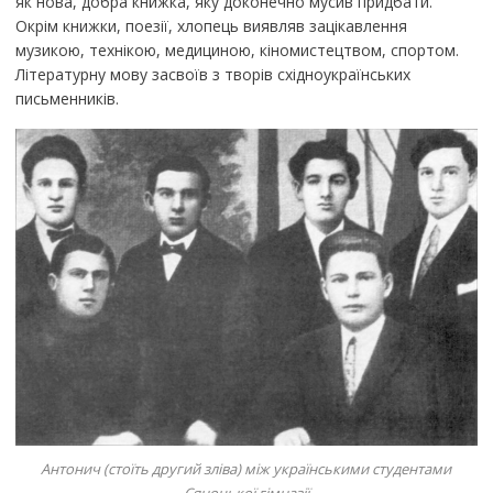
як нова, добра книжка, яку доконечно мусив придбати.
Окрім книжки, поезії, хлопець виявляв зацікавлення
музикою, технікою, медициною, кіномистецтвом, спортом.
Літературну мову засвоїв з творів східноукраїнських
письменників.
Антонич (стоїть другий зліва) між українськими студентами