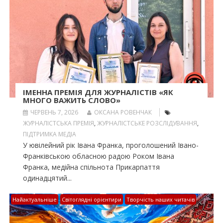
ІМЕННА ПРЕМІЯ ДЛЯ ЖУРНАЛІСТІВ «ЯК
МНОГО ВАЖИТЬ СЛОВО»
ЧЕРВЕНЬ 7, 2026
ОКСАНА РОВЕНЧАК
ЖУРНАЛІСТСЬКА ПРЕМІЯ
,
ЖУРНАЛІСТСЬКЕ РОЗСЛІДУВАННЯ
,
ПІДТРИМКА МЕДІА
У ювілейний рік Івана Франка, проголошений Івано-
Франківською обласною радою Роком Івана
Франка, медійна спільнота Прикарпаття
одинадцятий...
Найактуальніше
Світоглядні орієнтири
Творчість наших читачів