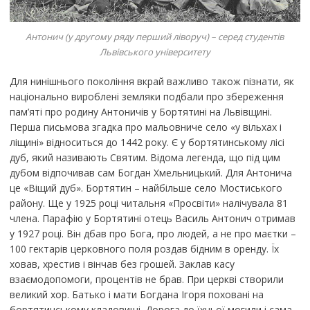
Антонич (у другому ряду перший ліворуч) – серед студентів
Львівського університету
Для нинішнього покоління вкрай важливо також пізнати, як
національно вироблені земляки подбали про збереження
пам’яті про родину Антоничів у Бортятині на Львівщині.
Перша письмова згадка про мальовниче село «у вільхах і
ліщині» відноситься до 1442 року. Є у бортятинському лісі
дуб, який називають Святим. Відома легенда, що під цим
дубом відпочивав сам Богдан Хмельницький. Для Антонича
це «Віщий дуб». Бортятин – найбільше село Мостиського
району. Ще у 1925 році читальня «Просвіти» налічувала 81
члена. Парафію у Бортятині отець Василь Антонич отримав
у 1927 році. Він дбав про Бога, про людей, а не про маєтки –
100 гектарів церковного поля роздав бідним в оренду. Їх
ховав, хрестив і вінчав без грошей. Заклав касу
взаємодопомоги, процентів не брав. При церкві створили
великий хор. Батько і мати Богдана Ігоря поховані на
бортятинському кладовищі. Дорога до їхньої могили і сама