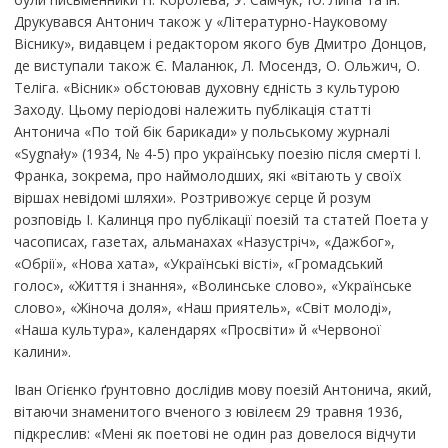
Друкувався Антонич також у «Літературно-Науковому
Віснику», видавцем і редактором якого був Дмитро Донцов,
де виступали також Є. Маланюк, Л. Мосендз, О. Ольжич, О.
Теліга. «Вісник» обстоював духовну єдність з культурою
Заходу. Цьому періодові належить публікація статті
Антонича «По той бік барикади» у польському журналі
«Sygnały» (1934, № 4-5) про українську поезію після смерті І.
Франка, зокрема, про наймолодших, які «вітають у своїх
віршах невідомі шляхи». Розтривожує серце й розум
розповідь І. Калинця про публікації поезій та статей Поета у
часописах, газетах, альманахах «Назустріч», «Дажбог»,
«Обрії», «Нова хата», «Українські вісті», «Громадський
голос», «Життя і знання», «Волинське слово», «Українське
слово», «Жіноча доля», «Наш приятель», «Світ молоді»,
«Наша культура», календарях «Просвіти» й «Червоної
калини».
Іван Огієнко ґрунтовно дослідив мову поезій Антонича, який,
вітаючи знаменитого вченого з ювілеєм 29 травня 1936,
підкреслив: «Мені як поетові не один раз довелося відчути