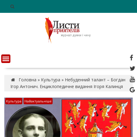
S
k
i
p
t
o
c
o
n
t
e
n
Головна
»
Культура
»
Небуденний талант – Богдан
t
Ігор Антонич. Енциклопедичне видання Ігоря Калинця
Культура
Найактуальніше