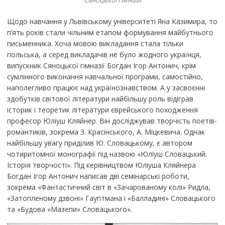
Сяноцької гімназії
Щодо навчання у Львівському університеті Яна Казимира, то
п’ять років стали чільним етапом формування майбутнього
письменника. Хоча мовою викладання стала тільки
польська, а серед викладачів не було жодного українця,
випускник Сяноцької гімназії Богдан Ігор Антонич, крім
сумлінного виконання навчальної програми, самостійно,
наполегливо працює над українознавством. А у засвоєнні
здобутків світової літератури найбільшу роль відіграв
історик і теоретик літератури єврейського походження
професор Юліуш Кляйнер. Він досліджував творчість поетів-
романтиків, зокрема З. Красінського, А. Міцкевича. Однак
найбільшу увагу приділив Ю. Словацькому, є автором
чотиритомної монографії під назвою «Юліуш Словацький.
Історія творчості». Під керівництвом Юліуша Кляйнера
Богдан Ігор Антонич написав дві семінарські роботи,
зокрема «Фантастичний світ в «Зачарованому колі» Ридла,
«Затопленому дзвоні» Гауптмана і «Балладині» Словацького
та «Будова «Мазепи» Словацького».