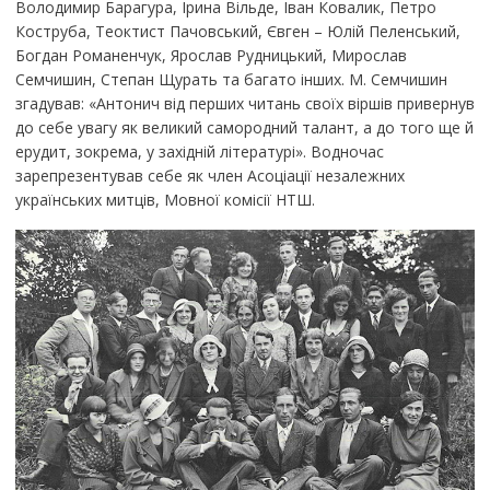
Володимир Барагура, Ірина Вільде, Іван Ковалик, Петро
Коструба, Теоктист Пачовський, Євген – Юлій Пеленський,
Богдан Романенчук, Ярослав Рудницький, Мирослав
Семчишин, Степан Щурать та багато інших. М. Семчишин
згадував: «Антонич від перших читань своїх віршів привернув
до себе увагу як великий самородний талант, а до того ще й
ерудит, зокрема, у західній літературі». Водночас
зарепрезентував себе як член Асоціації незалежних
українських митців, Мовної комісії НТШ.