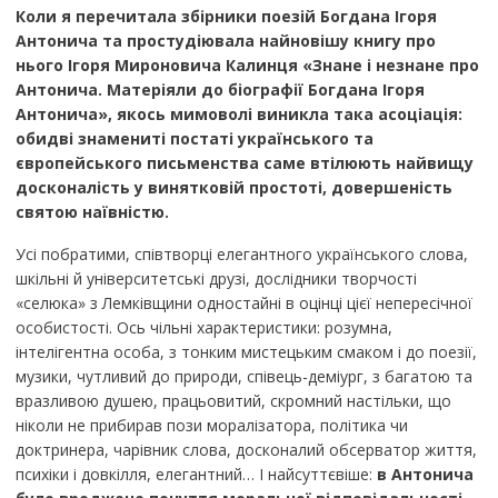
Коли я перечитала збірники поезій Богдана Ігоря
Антонича та простудіювала найновішу книгу про
нього Ігоря Мироновича Калинця «Знане і незнане про
Антонича. Матеріяли до біографії Богдана Ігоря
Антонича», якось мимоволі виникла така асоціація:
обидві знамениті постаті українського та
європейського письменства саме втілюють найвищу
досконалість у винятковій простоті, довершеність
святою наївністю.
Усі побратими, співтворці елегантного українського слова,
шкільні й університетські друзі, дослідники творчості
«селюка» з Лемківщини одностайні в оцінці цієї непересічної
особистості. Ось чільні характеристики: розумна,
інтелігентна особа, з тонким мистецьким смаком і до поезії,
музики, чутливий до природи, співець-деміург, з багатою та
вразливою душею, працьовитий, скромний настільки, що
ніколи не прибирав пози моралізатора, політика чи
доктринера, чарівник слова, досконалий обсерватор життя,
психіки і довкілля, елегантний… І найсуттєвіше:
в Антонича