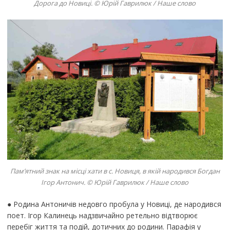
Дорога до Новиці. © Юрій Гаврилюк / Наше слово
Пам’ятний знак на місці хати в с. Новиця, в якій народився Богдан
Ігор Антонич. © Юрій Гаврилюк / Наше слово
● Родина Антоничів недовго пробула у Новиці, де народився
поет. Ігор Калинець надзвичайно ретельно відтворює
перебіг життя та подій, дотичних до родини. Парафія у