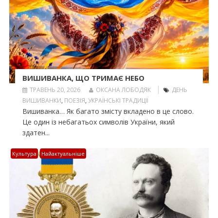
ВИШИВАНКА, ЩО ТРИМАЄ НЕБО
ТРАВЕНЬ 20, 2026
ОКСАНА ЛОБОДЯК
ДЕНЬ
ВИШИВАНКИ
,
ПОЕЗІЯ
,
УКРАЇНСЬКІ ТРАДИЦІЇ
Вишиванка… Як багато змісту вкладено в це слово.
Це один із небагатьох символів України, який
здатен...
Культура
Найактуальніше