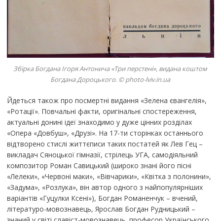
Збірка Богдана Ігоря Антонича «Три перстені», видана коштом
Богдана Дороцького. © photo-lviv.in.ua
Йдеться також про посмертні видання «Зелена євангелія»,
«Ротації». Повчальні факти, оригінальні спостереження,
актуальні донині ідеї знаходимо у дуже цінних розділах
«Опера «Довбуш», «Друзі». На 17-ти сторінках останнього
відтворено стислі життєписи таких постатей як Лев Гец –
викладач Сяноцької гімназії, стрілець УГА, самодіяльний
композитор Роман Савицький (широко знані його пісні
«Лелеки», «Червоні маки», «Вівчарики», «Квітка з полонини»,
«Задума», «Розлука», він автор одного з найпопулярніших
варіантів «Гуцулки Ксені»), Богдан Романенчук – вчений,
літературо-мовознавець, Ярослав Богдан Рудницький –
знаний у світі славіст-мовознавець, професор Українського