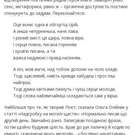
сенс, метафорика, рівно ж – органічна доступність поетики
спонукують до задуми. Переконайтеся:
Оце вони: одна в обгортці сірій,
А инша чепурненька, наче пава.
І різний зміст: ця щира, повна віри,
і серця повна, писана горінням
і кров’ю писана, а та
важка надумою і правд насінням.
А ніч, мов мати, над тобою долоню на чоло кладе.
Тоді, щасливий, навіть кривди забудеш і простиш
найгірші,
Тоді думки квітками пахнуть і чуєш серце молоде,
Тоді слова найзвичайніші складаються самі у вірші.
Найбільше про те, як творив Поет, сказала Ольга Олійник у
статті «Надгробку на могилі щастя»: «Нормально писав що
другий день. Звичайно рано. Записував поодинокі фрази,
потім щойно будував цілість. Брав до рук паличку й ходив по
кімнаті, скандуючи якусь мелодію… «Дослівно нашіптував».