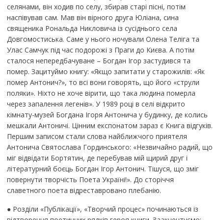
селянами, він ходив по селу, збирав старі пісні, потім
наспівував сам. Мав він вірного друга Юліана, сина
священика Рональда Никловича із сусіднього села
Довгомостиська. Саме у нього ночували Олена Теліга та
Улас Самчук під час подорожі з Праги до Києва. А потім
сталося непередбачуване – Богдан Ігор застудився та
помер. Зацитуймо книгу: «Якщо запитати у старожилів: «Як
помер Антонич?», то всі вони говорять, що його «струли
поляки». Ніхто не хоче вірити, що така людина померла
через запалення легенів». У 1989 році в селі відкрито
кімнату-музей Богдана Ігоря Антонича у будинку, де колись
мешкали Антоничі. Цінним експонатом зараз є Книга відгуків.
Першим записом стали слова найближчого приятеля
Антонича Святослава Гординського: «Незвичайно радий, що
міг відвідати Бортятин, де перебував мій щирий друг і
літературний боєць Богдан Ігор Антонич. Тішуся, що зміг
повернути творчість Поета Україні!». До сторіччя
славетного поета відреставровано плебанію.
● Розділи «Публікації», «Творчий процес» починаються із
відтворення поетичних рядків героя книги. Заакцентуємо: