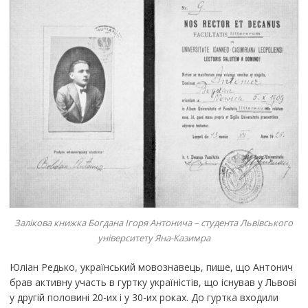
Залікова книжка Богдана Ігоря Антонича – студента Львівського
університету Яна-Казимра
Юліан Редько, український мовознавець, пише, що Антонич
брав активну участь в гуртку україністів, що існував у Львові
у другій половині 20-их і у 30-их роках. До гуртка входили