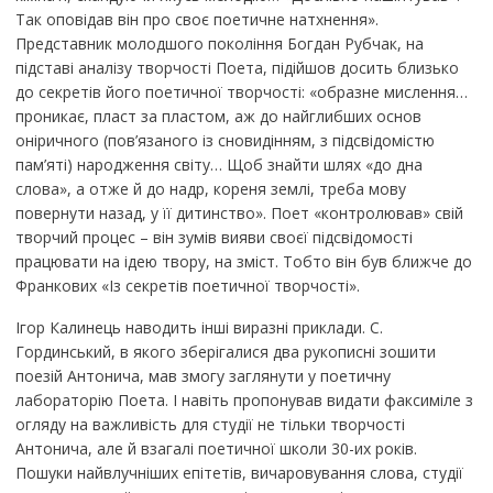
Так оповідав він про своє поетичне натхнення».
Представник молодшого покоління Богдан Рубчак, на
підставі аналізу творчості Поета, підійшов досить близько
до секретів його поетичної творчості: «образне мислення…
проникає, пласт за пластом, аж до найглибших основ
оніричного (пов’язаного із сновидінням, з підсвідомістю
пам’яті) народження світу… Щоб знайти шлях «до дна
слова», а отже й до надр, кореня землі, треба мову
повернути назад, у її дитинство». Поет «контролював» свій
творчий процес – він зумів вияви своєї підсвідомості
працювати на ідею твору, на зміст. Тобто він був ближче до
Франкових «Із секретів поетичної творчості».
Ігор Калинець наводить інші виразні приклади. С.
Гординський, в якого зберігалися два рукописні зошити
поезій Антонича, мав змогу заглянути у поетичну
лабораторію Поета. І навіть пропонував видати факсиміле з
огляду на важливість для студії не тільки творчості
Антонича, але й взагалі поетичної школи 30-их років.
Пошуки найвлучніших епітетів, вичаровування слова, студії