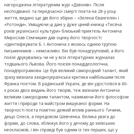
нагороджена літературним журі «Дзвонів». Після
несподіваної та передчасної смерті поета на 28-у році
життя, видано ще дві його збірки – «Зелена Євангелія» і
«Ротонди». Уміщуючи ці дані у дуже цінній книжці «Тисяча
років української культури» близький приятель Антонича
Мирослав Семчишин дав оцінку його творчості:
«Ідентифікувати Б. І. Антонича з якоюсь однією групою
письменників – неможливо. Він був понадгруповий, а його
поезії друкувались чи не у всіх літературних журналах
тодішнього Львова. Його поезія понадідеологічна,
понадпрограмова. Це був великий самородний талант, який
зразу визнала західноукраїнська критика найбільшим після
Франка поетом. В радянській Україні, де він удостоївся в 60-
х роках двох видань його творів, теж визнали Антонича
великим самородним талантом, називаючи його філософом
життя і природи та майстром вишуканої форми. На
творчості поета помітно деякий вплив раннього Тичини,
дещо Олеся, а передовсім Шевченка. Велика увага до
форми, до слова, зближує його у дечому до київських
неокласиків, і він справді був одним із тих перших, що у