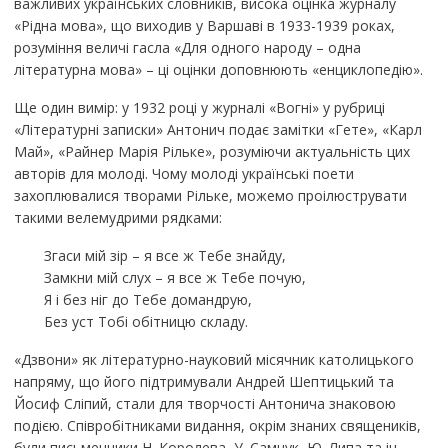
важливих українських словників, висока оцінка журналу
«Рідна мова», що виходив у Варшаві в 1933-1939 роках,
розуміння величі гасла «Для одного народу – одна
літературна мова» – ці оцінки доповнюють «енциклопедію».
Ще один вимір: у 1932 році у журналі «Вогні» у рубриці
«Літературні записки» Антонич подає замітки «Гете», «Карл
Май», «Райнер Марія Рільке», розуміючи актуальність цих
авторів для молоді. Чому молоді українські поети
захоплювалися творами Рільке, можемо проілюструвати
такими велемудрими рядками:
Згаси мій зір – я все ж Тебе знайду,
Замкни мій слух – я все ж Тебе почую,
Я і без ніг до Тебе домандрую,
Без уст Тобі обітницю складу.
«Дзвони» як літературно-науковий місячник католицького
напряму, що його підтримували Андрей Шептицький та
Йосиф Сліпий, стали для творчості Антонича знаковою
подією. Співробітниками видання, окрім знаних священиків,
були письменники Н. Королева, У. Самчук, Ю. Липа та ін.