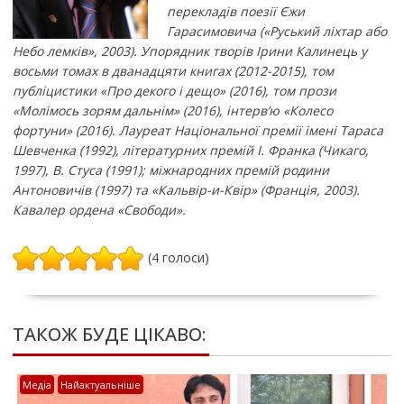
перекладів поезії Єжи
Гарасимовича («Руський ліхтар або
Небо лемків», 2003). Упорядник творів Ірини Калинець у
восьми томах в дванадцяти книгах (2012-2015), том
публіцистики «Про декого і дещо» (2016), том прози
«Молімось зорям дальнім» (2016), інтерв’ю «Колесо
фортуни» (2016). Лауреат Національної премії імені Тараса
Шевченка (1992), літературних премій І. Франка (Чикаго,
1997), В. Стуса (1991); міжнародних премій родини
Антоновичів (1997) та «Кальвір-и-Квір» (Франція, 2003).
Кавалер ордена «Свободи».
(4 голоси)
ТАКОЖ БУДЕ ЦІКАВО:
Медіа
Найактуальніше