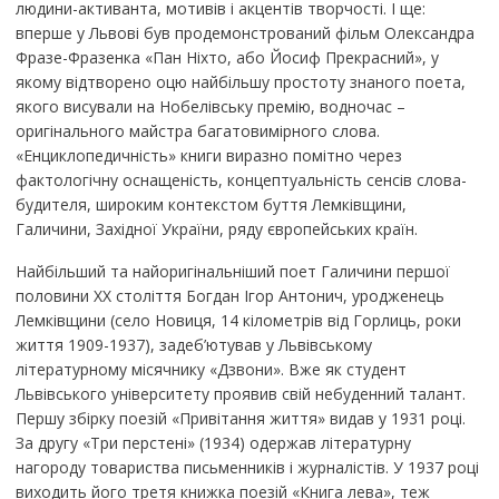
людини-активанта, мотивів і акцентів творчості. І ще:
вперше у Львові був продемонстрований фільм Олександра
Фразе-Фразенка «Пан Ніхто, або Йосиф Прекрасний», у
якому відтворено оцю найбільшу простоту знаного поета,
якого висували на Нобелівську премію, водночас –
оригінального майстра багатовимірного слова.
«Енциклопедичність» книги виразно помітно через
фактологічну оснащеність, концептуальність сенсів слова-
будителя, широким контекстом буття Лемківщини,
Галичини, Західної України, ряду європейських країн.
Найбільший та найоригінальніший поет Галичини першої
половини ХХ століття Богдан Ігор Антонич, уродженець
Лемківщини (село Новиця, 14 кілометрів від Горлиць, роки
життя 1909-1937), задеб’ютував у Львівському
літературному місячнику «Дзвони». Вже як студент
Львівського університету проявив свій небуденний талант.
Першу збірку поезій «Привітання життя» видав у 1931 році.
За другу «Три перстені» (1934) одержав літературну
нагороду товариства письменників і журналістів. У 1937 році
виходить його третя книжка поезій «Книга лева», теж