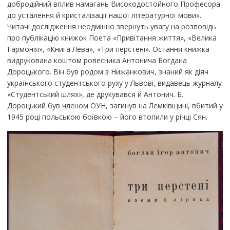
добродійний вплив намагань Високодостойного Професора
до усталення й кристалізації нашої літературної мови».
Читачі дослідження неодмінно звернуть увагу на розповідь
про публікацію книжок Поета «Привітання життя», «Велика
Гармонія», «Книга Лева», «Три перстені». Остання книжка
видрукована коштом ровесника Антонича Богдана
Дороцького. Він був родом з Нижанкович, знаний як діяч
українського студентського руху у Львові, видавець журналу
«Студентський шлях», де друкувався й Антонич. Б.
Дороцький був членом ОУН, загинув на Лемківщині, вбитий у
1945 році польською боївкою – його втопили у річці Сян.