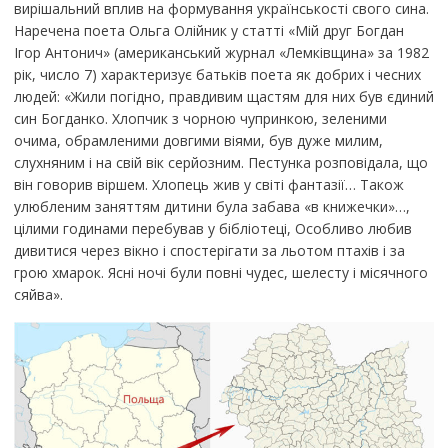
вирішальний вплив на формування українськості свого сина.
Наречена поета Ольга Олійник у статті «Мій друг Богдан
Ігор Антонич» (американський журнал «Лемківщина» за 1982
рік, число 7) характеризує батьків поета як добрих і чесних
людей: «Жили погідно, правдивим щастям для них був єдиний
син Богданко. Хлопчик з чорною чупринкою, зеленими
очима, обрамленими довгими віями, був дуже милим,
слухняним і на свій вік серйозним. Пестунка розповідала, що
він говорив віршем. Хлопець жив у світі фантазії… Також
улюбленим заняттям дитини була забава «в книжечки»…,
цілими годинами перебував у бібліотеці, Особливо любив
дивитися через вікно і спостерігати за льотом птахів і за
грою хмарок. Ясні ночі були повні чудес, шелесту і місячного
сяйва».