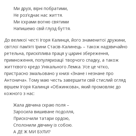
Ми друзі, вірні побратими,
Не роз’єднає нас життя.
Ми іскрами вогню святими
Напишемо свій глузд буття.
До великої честі Ігоря Калинця, його знаменитої дружини,
світлої пам’яті Ірини Стасів-Калинець – також надзвичайно
ретельна, прискіплива праця у царині збереження,
примноження, популяризації творчого спадку, а також
життєвого кредо Унікального Лемка. Усе це чітко,
пристрасно змальовано у книзі «Знане і незнане про
Антонича». Тому маю честь завершити свій стислий огляд
віршем Ігоря Калинця «Обжинкова», який промовляє до
кожного з нас:
Жала дівчина скраю поля –
Заросила вишиване подолля,
Прискочили татари ордою,
Сполонили дівчину із собою.
А ДЕ Ж МИ БУЛИ?