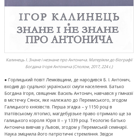
Калинець І. Знане і незнане про Антонича. Матеріяли до біографії
Богдана Ігоря Антонича (Сполом, 2017, 224 с.)
● Горлицький повіт Лемківщини, де народився Б. І. Антонич,
входив до суцільної української смуги населення. Батько
Богдана Ігоря, священик Василь Антонич, навчався у гімназії
в містечку Сянок, яке належало до Перемиського, згодом
Галицького князівств. Перша згадка – у 1150 році в
Іпатіївському літописі, магдебурзьке право отримало ще за
галицького короля Юрія II – у 1339 році. Теологію батько
Антонича вивчав у Львові, згодом у Перемиській семінарії.
Наука зміцнила його патріотичні стремління. Звідси