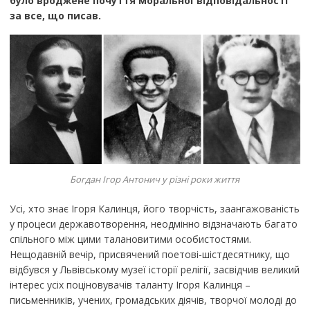
було вроджене почуття
моральної відповідальності
за все, що писав.
Богдан Ігор Антонич у різні роки життя
Усі, хто знає Ігоря Калинця, його творчість, заангажованість
у процеси державотворення, неодмінно відзначають багато
спільного між цими талановитими особистостями.
Нещодавній вечір, присвячений поетові-шістдесятнику, що
відбувся у Львівському музеї історії релігії, засвідчив великий
інтерес усіх поціновувачів таланту Ігоря Калинця –
письменників, учених, громадських діячів, творчої молоді до