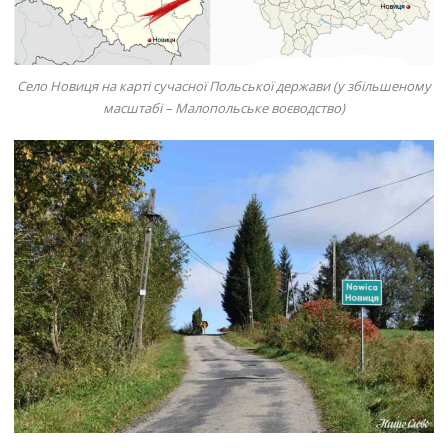
Село Новиця на карті сучасної Польської держави (у збільшеному
масштабі – Малопольське воєводство)