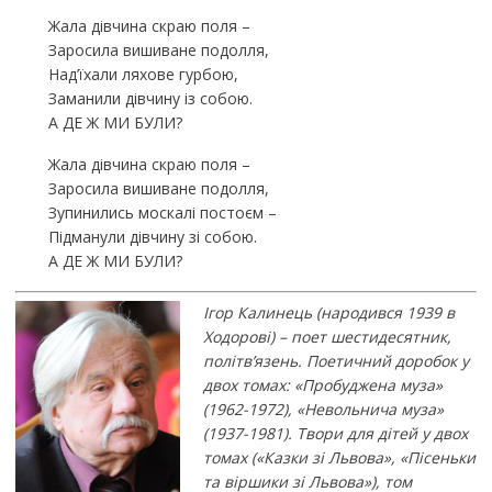
Жала дівчина скраю поля –
Заросила вишиване подолля,
Над’їхали ляхове гурбою,
Заманили дівчину із собою.
А ДЕ Ж МИ БУЛИ?
Жала дівчина скраю поля –
Заросила вишиване подолля,
Зупинились москалі постоєм –
Підманули дівчину зі собою.
А ДЕ Ж МИ БУЛИ?
Ігор Калинець (народився 1939 в
Ходорові) – поет шестидесятник,
політв’язень. Поетичний доробок у
двох томах: «Пробуджена муза»
(1962-1972), «Невольнича муза»
(1937-1981). Твори для дітей у двох
томах («Казки зі Львова», «Пісеньки
та віршики зі Львова»), том