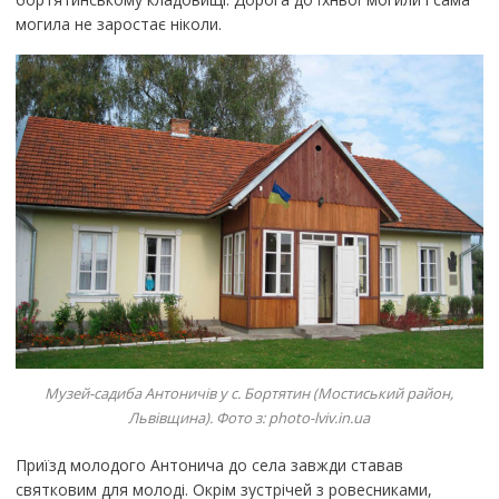
могила не заростає ніколи.
Музей-садиба Антоничів у с. Бортятин (Мостиський район,
Львівщина). Фото з: photo-lviv.in.ua
Приїзд молодого Антонича до села завжди ставав
святковим для молоді. Окрім зустрічей з ровесниками,