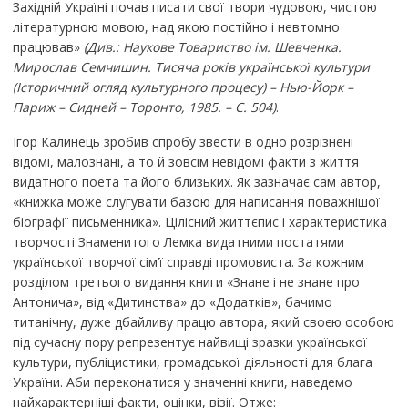
Західній Україні почав писати свої твори чудовою, чистою
літературною мовою, над якою постійно і невтомно
працював»
(Див.: Наукове Товариство ім. Шевченка.
Мирослав Семчишин. Тисяча років української культури
(Історичний огляд культурного процесу) – Нью-Йорк –
Париж – Сидней – Торонто, 1985. – С. 504)
.
Ігор Калинець зробив спробу звести в одно розрізнені
відомі, малознані, а то й зовсім невідомі факти з життя
видатного поета та його близьких. Як зазначає сам автор,
«книжка може слугувати базою для написання поважнішої
біографії письменника». Цілісний життєпис і характеристика
творчості Знаменитого Лемка видатними постатями
української творчої сім’ї справді промовиста. За кожним
розділом третього видання книги «Знане і не знане про
Антонича», від «Дитинства» до «Додатків», бачимо
титанічну, дуже дбайливу працю автора, який своєю особою
під сучасну пору репрезентує найвищі зразки української
культури, публіцистики, громадської діяльності для блага
України. Аби переконатися у значенні книги, наведемо
найхарактерніші факти, оцінки, візії. Отже: