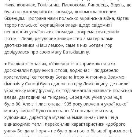
Нижанковичах, Топільниці, Павлокома, Липовець, Відень, де
були потужні українські громади, допомогла воєнним
біженцям. Програна нами польсько-українська війна, відтак
терор польської окупаційної влади щодо свідомих і
непасивних українських громадян, зокрема священиків.
Потім – Львів, регулярне знайомство з матеріалами
двотижневика «Наш лемко», саме з них Богдан Ігор
довідувався про свою малу Батьківщину.
● Розділи «Гімназія», «Університет» сприймаються як
досконалий підручник з історії, водночас – як джерело
кристалізації світогляду Богдана Ігоря Антонича. Зважмо:
гімназія у Сяноці була єдиною на цілу Лемківщину, де вчили
українську мову (руську, як тоді вимагала називати польська
влада, дві години на тиждень). Серед 400 учнів українців
було 80. Але з 1 листопада 1935 року вивчення української
мови у гімназії було скасовано. У спогадах вчителя,
художника, директора музею «Лемківщина» Лева Геца
віднаходимо теплі, переконливі характеристики «доброго
учня» Богдана Ігоря – не було для нього більшої приємності,