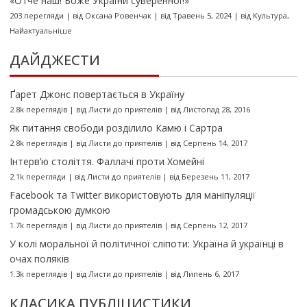
«Отче наш! Боже України суверенної!»
203 перегляди
|
від
Оксана Ровенчак
|
від Травень 5, 2024
|
від
Культура
,
Найактуальніше
ДАЙДЖЕСТИ
Ґарет Джонс повертається в Україну
2.8k переглядів
|
від
Листи до приятелів
|
від Листопад 28, 2016
Як питання свободи розділило Камю і Сартра
2.8k переглядів
|
від
Листи до приятелів
|
від Серпень 14, 2017
Інтерв’ю століття. Фаллачі проти Хомейні
2.1k перегляди
|
від
Листи до приятелів
|
від Березень 11, 2017
Facebook та Twitter використовують для маніпуляції
громадською думкою
1.7k переглядів
|
від
Листи до приятелів
|
від Серпень 12, 2017
У колі моральної й політичної сліпоти: Україна й українці в
очах поляків
1.3k переглядів
|
від
Листи до приятелів
|
від Липень 6, 2017
КЛАСИКА ПУБЛІЦИСТИКИ