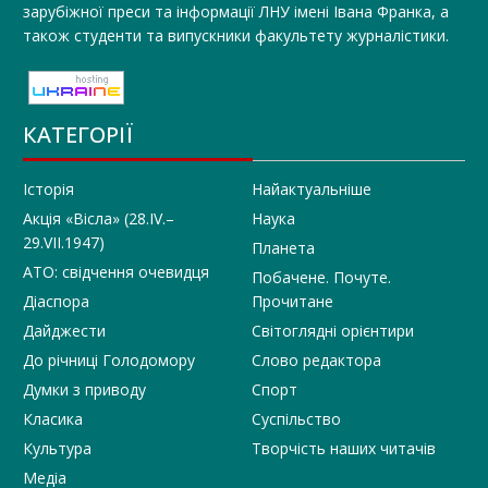
зарубіжної преси та інформації ЛНУ імені Івана Франка, а
також студенти та випускники факультету журналістики.
КАТЕГОРІЇ
Історія
Найактуальніше
Акція «Вісла» (28.IV.–
Наука
29.VII.1947)
Планета
АТО: свідчення очевидця
Побачене. Почуте.
Діаспора
Прочитане
Дайджести
Світоглядні орієнтири
До річниці Голодомору
Слово редактора
Думки з приводу
Спорт
Класика
Суспільство
Культура
Творчість наших читачів
Медіа