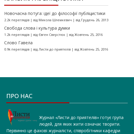
Новочасна потуга: ідеї до філософії публіцистики
2.2k переглядів
|
від
Микола Шлемкевич
|
від Грудень 26, 2013
Свобода слова і культура думки
1.2k переглядів
|
від
Євген Сверстюк
|
від Жовтень 25, 2016
Слово Гавела
0.9k переглядів
|
від
Листи до приятелів
|
від Жовтень 25, 2016
ПРО НАС
Журнал «Листи до приятелів» готує група
людей, для яких жити означає творити.
Первинно це фахові журналісти, співробітники кафедри