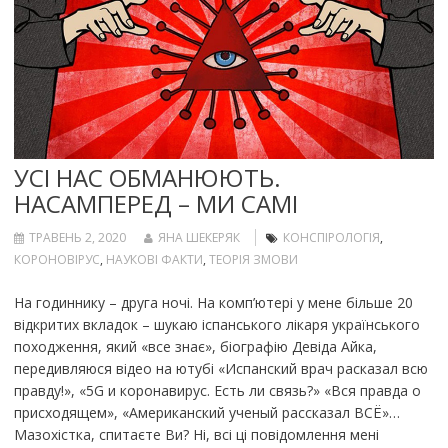
УСІ НАС ОБМАНЮЮТЬ.
НАСАМПЕРЕД – МИ САМІ
ТРАВЕНЬ 2, 2020
ЯНА ШЕКЕРЯК
КОНСПІРОЛОГІЯ
,
КОРОНОВІРУС
,
НАУКОВІ ФАКТИ
,
ТЕОРІЯ ЗМОВИ
На годиннику – друга ночі. На комп’ютері у мене більше 20
відкритих вкладок – шукаю іспанського лікаря українського
походження, який «все знає», біографію Девіда Айка,
передивляюся відео на ютубі «Испанский врач расказал всю
правду!», «5G и коронавирус. Есть ли связь?» «Вся правда о
присходящем», «Американский ученый рассказал ВСЁ»…
Мазохістка, спитаєте Ви? Ні, всі ці повідомлення мені