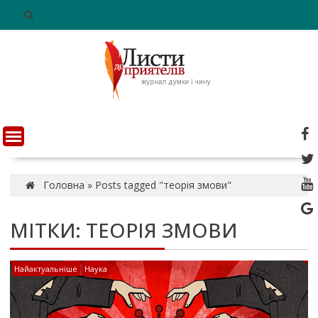
S
k
i
p
t
o
c
o
n
t
e
n
Головна
»
Posts tagged "теорія змови"
t
МІТКИ: ТЕОРІЯ ЗМОВИ
Найактуальніше
Наука