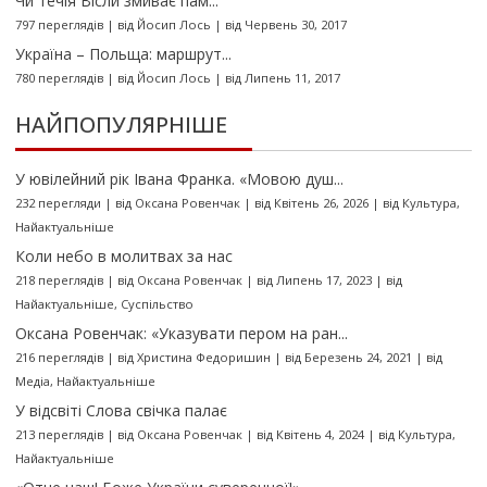
Чи течія Вісли змиває пам...
797 переглядів
|
від
Йосип Лось
|
від Червень 30, 2017
Україна – Польща: маршрут...
780 переглядів
|
від
Йосип Лось
|
від Липень 11, 2017
НАЙПОПУЛЯРНІШЕ
У ювілейний рік Івана Франка. «Мовою душ...
232 перегляди
|
від
Оксана Ровенчак
|
від Квітень 26, 2026
|
від
Культура
,
Найактуальніше
Коли небо в молитвах за нас
218 переглядів
|
від
Оксана Ровенчак
|
від Липень 17, 2023
|
від
Найактуальніше
,
Суспільство
Оксана Ровенчак: «Указувати пером на ран...
216 переглядів
|
від
Христина Федоришин
|
від Березень 24, 2021
|
від
Медіа
,
Найактуальніше
У відсвіті Слова свічка палає
213 переглядів
|
від
Оксана Ровенчак
|
від Квітень 4, 2024
|
від
Культура
,
Найактуальніше