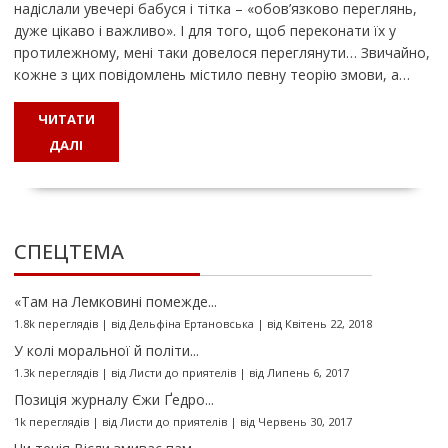
надіслали увечері бабуся і тітка – «обов’язково переглянь,
дуже цікаво і важливо». І для того, щоб переконати їх у
протилежному, мені таки довелося переглянути… Звичайно,
кожне з цих повідомлень містило певну теорію змови, а…
ЧИТАТИ
ДАЛІ
СПЕЦТЕМА
«Там на Лемковині помежде...
1.8k переглядів
|
від
Дельфіна Ертановська
|
від Квітень 22, 2018
У колі моральної й політи...
1.3k переглядів
|
від
Листи до приятелів
|
від Липень 6, 2017
Позиція журналу Єжи Ґедро...
1k переглядів
|
від
Листи до приятелів
|
від Червень 30, 2017