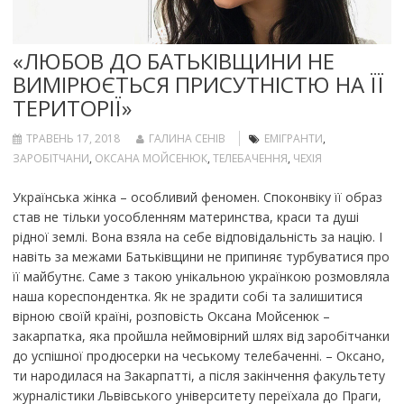
«ЛЮБОВ ДО БАТЬКІВЩИНИ НЕ
ВИМІРЮЄТЬСЯ ПРИСУТНІСТЮ НА ЇЇ
ТЕРИТОРІЇ»
ТРАВЕНЬ 17, 2018
ГАЛИНА СЕНІВ
ЕМІГРАНТИ
,
ЗАРОБІТЧАНИ
,
ОКСАНА МОЙСЕНЮК
,
ТЕЛЕБАЧЕННЯ
,
ЧЕХІЯ
Українська жінка – особливий феномен. Споконвіку її образ
став не тільки уособленням материнства, краси та душі
рідної землі. Вона взяла на себе відповідальність за націю. І
навіть за межами Батьківщини не припиняє турбуватися про
її майбутнє. Саме з такою унікальною українкою розмовляла
наша кореспондентка. Як не зрадити собі та залишитися
вірною своїй країні, розповість Оксана Мойсенюк –
закарпатка, яка пройшла неймовірний шлях від заробітчанки
до успішної продюсерки на чеському телебаченні. – Оксано,
ти народилася на Закарпатті, а після закінчення факультету
журналістики Львівського університету переїхала до Праги,