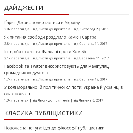
ДАЙДЖЕСТИ
Ґарет Джонс повертається в Україну
2.8k переглядів
|
від
Листи до приятелів
|
від Листопад 28, 2016
Як питання свободи розділило Камю і Сартра
2.8k переглядів
|
від
Листи до приятелів
|
від Серпень 14, 2017
Інтерв’ю століття. Фаллачі проти Хомейні
2.1k переглядів
|
від
Листи до приятелів
|
від Березень 11, 2017
Facebook та Twitter використовують для маніпуляції
громадською думкою
1.7k переглядів
|
від
Листи до приятелів
|
від Серпень 12, 2017
У колі моральної й політичної сліпоти: Україна й українці в
очах поляків
1.3k перегляди
|
від
Листи до приятелів
|
від Липень 6, 2017
КЛАСИКА ПУБЛІЦИСТИКИ
Новочасна потуга: ідеї до філософії публіцистики