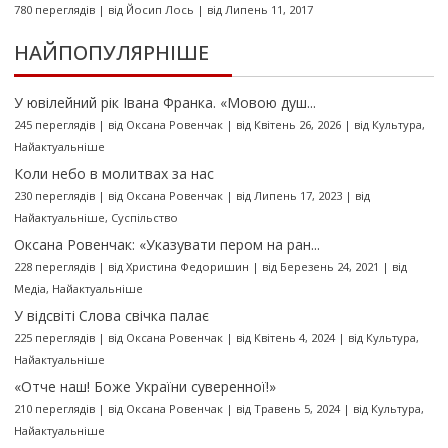
780 переглядів
|
від
Йосип Лось
|
від Липень 11, 2017
НАЙПОПУЛЯРНІШЕ
У ювілейний рік Івана Франка. «Мовою душ...
245 переглядів
|
від
Оксана Ровенчак
|
від Квітень 26, 2026
|
від
Культура
,
Найактуальніше
Коли небо в молитвах за нас
230 переглядів
|
від
Оксана Ровенчак
|
від Липень 17, 2023
|
від
Найактуальніше
,
Суспільство
Оксана Ровенчак: «Указувати пером на ран...
228 переглядів
|
від
Христина Федоришин
|
від Березень 24, 2021
|
від
Медіа
,
Найактуальніше
У відсвіті Слова свічка палає
225 переглядів
|
від
Оксана Ровенчак
|
від Квітень 4, 2024
|
від
Культура
,
Найактуальніше
«Отче наш! Боже України суверенної!»
210 переглядів
|
від
Оксана Ровенчак
|
від Травень 5, 2024
|
від
Культура
,
Найактуальніше