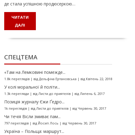
де стала успішною продюсеркою…
ЧИТАТИ
ДАЛІ
СПЕЦТЕМА
«Там на Лемковині помежде...
1.8k переглядів
|
від
Дельфіна Ертановська
|
від Квітень 22, 2018
У колі моральної й політи...
1.3k перегляди
|
від
Листи до приятелів
|
від Липень 6, 2017
Позиція журналу Єжи Ґедро...
1k переглядів
|
від
Листи до приятелів
|
від Червень 30, 2017
Чи течія Вісли змиває пам...
797 переглядів
|
від
Йосип Лось
|
від Червень 30, 2017
Україна – Польща: маршрут...