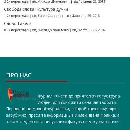
2.2k переглядів
|
від
Микола Шлемкевич
|
від Грудень 26, 2013
Свобода слова і культура думки
1.2k переглядів
|
від
Євген Сверстюк
|
від Жовтень 25, 2016
Слово Гавела
0.9k переглядів
|
від
Листи до приятелів
|
від Жовтень 25, 2016
ПРО НАС
Журнал «Листи до приятелів» готує група
людей, для яких жити означає творити.
Первинно це фахові журналісти, співробітники кафедри
зарубіжної преси та інформації ЛНУ імені Івана Франка, а
також студенти та випускники факультету журналістики.