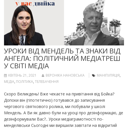
УРОКИ ВІД МЕНДЕЛЬ ТА ЗНАКИ ВІД
АНГЕЛА: ПОЛІТИЧНИЙ МЕДІАТРЕШ
У СВІТІ МЕДІА
КВІТЕНЬ 21, 2021
ВЕРОНІКА НАНОВСЬКА
МАНІПУЛЯЦІЯ
,
МЕДІА
,
ПОЛІТИКА
,
ТЕЛЕБАЧЕННЯ
Скоро Великдень! Вже чекаєте на привітання від Бойка?
Допоки він (гіпотетично) готувався до записування
чергового святкового ролика, ми побували у школі
Мендель. А Ви як давно були на уроці про дезінформацію, де
дезінформували Вас?.. Уроки медіаграмотності по-
менделівськи Сьогодні ми вирішили завітати на відкритий