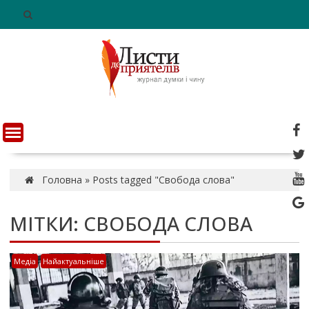
S
k
i
p
t
o
c
o
n
t
e
n
Головна
»
Posts tagged "Свобода слова"
t
МІТКИ: СВОБОДА СЛОВА
Медіа
Найактуальніше