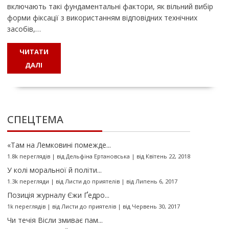
включають такі фундаментальні фактори, як вільний вибір
форми фіксації з використанням відповідних технічних
засобів,…
ЧИТАТИ
ДАЛІ
СПЕЦТЕМА
«Там на Лемковині помежде...
1.8k переглядів
|
від
Дельфіна Ертановська
|
від Квітень 22, 2018
У колі моральної й політи...
1.3k перегляди
|
від
Листи до приятелів
|
від Липень 6, 2017
Позиція журналу Єжи Ґедро...
1k переглядів
|
від
Листи до приятелів
|
від Червень 30, 2017
Чи течія Вісли змиває пам...