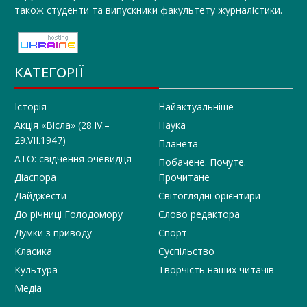
також студенти та випускники факультету журналістики.
КАТЕГОРІЇ
Історія
Найактуальніше
Акція «Вісла» (28.IV.–
Наука
29.VII.1947)
Планета
АТО: свідчення очевидця
Побачене. Почуте.
Діаспора
Прочитане
Дайджести
Світоглядні орієнтири
До річниці Голодомору
Слово редактора
Думки з приводу
Спорт
Класика
Суспільство
Культура
Творчість наших читачів
Медіа