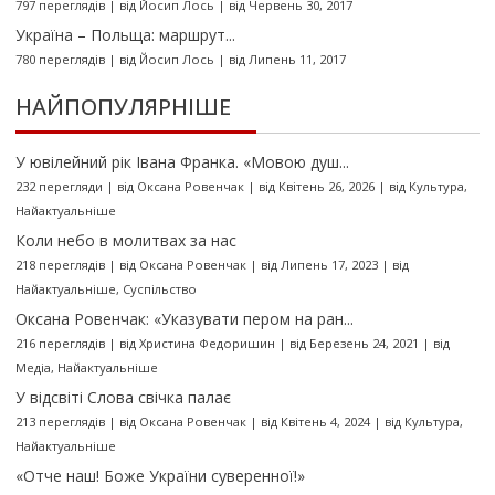
797 переглядів
|
від
Йосип Лось
|
від Червень 30, 2017
Україна – Польща: маршрут...
780 переглядів
|
від
Йосип Лось
|
від Липень 11, 2017
НАЙПОПУЛЯРНІШЕ
У ювілейний рік Івана Франка. «Мовою душ...
232 перегляди
|
від
Оксана Ровенчак
|
від Квітень 26, 2026
|
від
Культура
,
Найактуальніше
Коли небо в молитвах за нас
218 переглядів
|
від
Оксана Ровенчак
|
від Липень 17, 2023
|
від
Найактуальніше
,
Суспільство
Оксана Ровенчак: «Указувати пером на ран...
216 переглядів
|
від
Христина Федоришин
|
від Березень 24, 2021
|
від
Медіа
,
Найактуальніше
У відсвіті Слова свічка палає
213 переглядів
|
від
Оксана Ровенчак
|
від Квітень 4, 2024
|
від
Культура
,
Найактуальніше
«Отче наш! Боже України суверенної!»