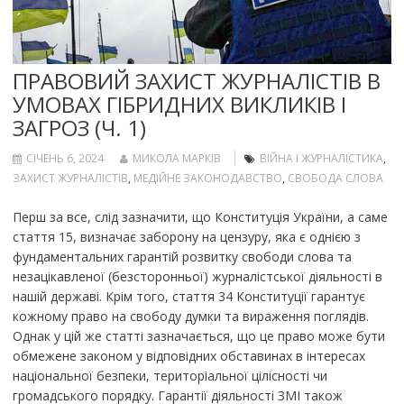
ПРАВОВИЙ ЗАХИСТ ЖУРНАЛІСТІВ В
УМОВАХ ГІБРИДНИХ ВИКЛИКІВ І
ЗАГРОЗ (Ч. 1)
СІЧЕНЬ 6, 2024
МИКОЛА МАРКІВ
ВІЙНА І ЖУРНАЛІСТИКА
,
ЗАХИСТ ЖУРНАЛІСТІВ
,
МЕДІЙНЕ ЗАКОНОДАВСТВО
,
СВОБОДА СЛОВА
Перш за все, слід зазначити, що Конституція України, а саме
стаття 15, визначає заборону на цензуру, яка є однією з
фундаментальних гарантій розвитку свободи слова та
незацікавленої (безсторонньої) журналістської діяльності в
нашій державі. Крім того, стаття 34 Конституції гарантує
кожному право на свободу думки та вираження поглядів.
Однак у цій же статті зазначається, що це право може бути
обмежене законом у відповідних обставинах в інтересах
національної безпеки, територіальної цілісності чи
громадського порядку. Гарантії діяльності ЗМІ також