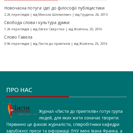
Новочасна потуга: ідеї до філософії публіцистики
2.2k переглядів
|
від
Микола Шлемкевич
|
від Грудень 26, 2013
Свобода слова і культура думки
1.2k переглядів
|
від
Євген Сверстюк
|
від Жовтень 25, 2016
Слово Гавела
0.9k переглядів
|
від
Листи до приятелів
|
від Жовтень 25, 2016
ПРО НАС
Журнал «Листи до приятелів» готує група
людей, для яких жити означає творити.
Первинно це фахові журналісти, співробітники кафедри
зарубіжної преси та інформації ЛНУ імені Івана Франка, а