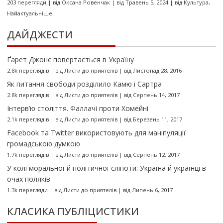
203 перегляди
|
від
Оксана Ровенчак
|
від Травень 5, 2024
|
від
Культура
,
Найактуальніше
ДАЙДЖЕСТИ
Ґарет Джонс повертається в Україну
2.8k переглядів
|
від
Листи до приятелів
|
від Листопад 28, 2016
Як питання свободи розділило Камю і Сартра
2.8k переглядів
|
від
Листи до приятелів
|
від Серпень 14, 2017
Інтерв’ю століття. Фаллачі проти Хомейні
2.1k переглядів
|
від
Листи до приятелів
|
від Березень 11, 2017
Facebook та Twitter використовують для маніпуляції
громадською думкою
1.7k переглядів
|
від
Листи до приятелів
|
від Серпень 12, 2017
У колі моральної й політичної сліпоти: Україна й українці в
очах поляків
1.3k перегляди
|
від
Листи до приятелів
|
від Липень 6, 2017
КЛАСИКА ПУБЛІЦИСТИКИ