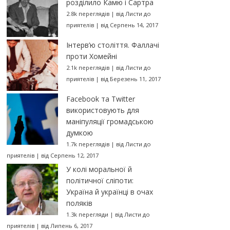
розділило Камю і Сартра
2.8k переглядів
|
від
Листи до
приятелів
|
від Серпень 14, 2017
Інтерв’ю століття. Фаллачі
проти Хомейні
2.1k переглядів
|
від
Листи до
приятелів
|
від Березень 11, 2017
Facebook та Twitter
використовують для
маніпуляції громадською
думкою
1.7k переглядів
|
від
Листи до
приятелів
|
від Серпень 12, 2017
У колі моральної й
політичної сліпоти:
Україна й українці в очах
поляків
1.3k перегляди
|
від
Листи до
приятелів
|
від Липень 6, 2017