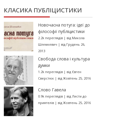
КЛАСИКА ПУБЛІЦИСТИКИ
Новочасна потуга: ідеї до
філософії публіцистики
2.2k переглядів
|
від
Микола
Шлемкевич
|
від Грудень 26,
2013
Свобода слова і культура
думки
1.2k переглядів
|
від
Євген
Сверстюк
|
від Жовтень 25, 2016
Слово Гавела
0.9k переглядів
|
від
Листи до
приятелів
|
від Жовтень 25, 2016