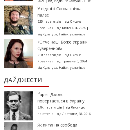
2021
|
від
Медіа
,
Найактуальніше
У відсвіті Слова свічка
палає
225 переглядів
|
від
Оксана
Ровенчак
|
від Квітень 4, 2024
|
від
Культура
,
Найактуальніше
«Отче наш! Боже України
суверенної!»
210 переглядів
|
від
Оксана
Ровенчак
|
від Травень 5, 2024
|
від
Культура
,
Найактуальніше
ДАЙДЖЕСТИ
Ґарет Джонс
повертається в Україну
2.8k переглядів
|
від
Листи до
приятелів
|
від Листопад 28, 2016
Як питання свободи