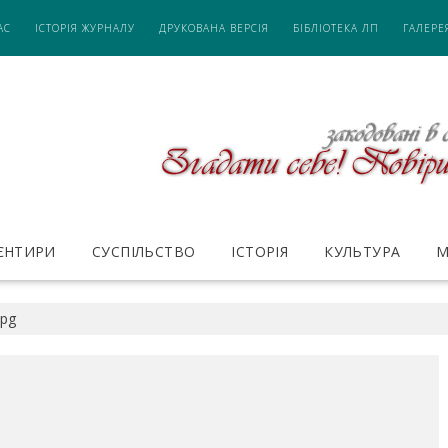
АС
ІСТОРІЯ ЖУРНАЛУ
ДРУКОВАНА ВЕРСІЯ
БІБЛІОТЕКА ЛП
ГАЛЕРЕ
ІЄНТИРИ
СУСПІЛЬСТВО
ІСТОРІЯ
КУЛЬТУРА
М
jpg