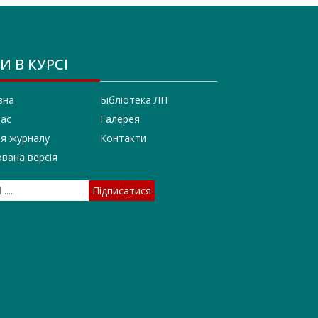
И В КУРСІ
вна
Бібліотека ЛП
нас
Галерея
ія журналу
Контакти
вана версія