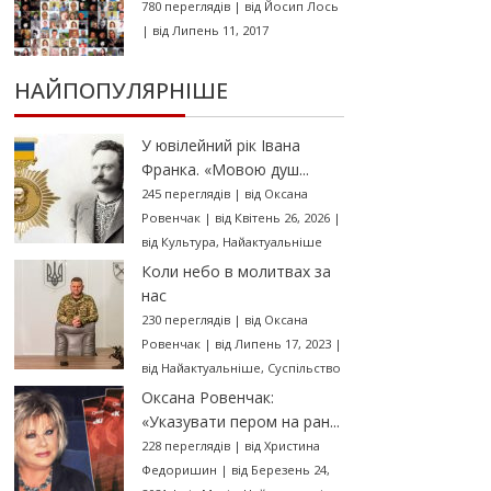
780 переглядів
|
від
Йосип Лось
|
від Липень 11, 2017
НАЙПОПУЛЯРНІШЕ
У ювілейний рік Івана
Франка. «Мовою душ...
245 переглядів
|
від
Оксана
Ровенчак
|
від Квітень 26, 2026
|
від
Культура
,
Найактуальніше
Коли небо в молитвах за
нас
230 переглядів
|
від
Оксана
Ровенчак
|
від Липень 17, 2023
|
від
Найактуальніше
,
Суспільство
Оксана Ровенчак:
«Указувати пером на ран...
228 переглядів
|
від
Христина
Федоришин
|
від Березень 24,