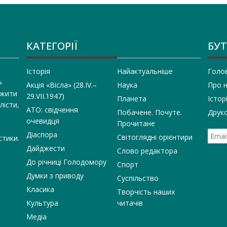
КАТЕГОРІЇ
БУТ
Історія
Найактуальніше
Голо
»
Акція «Вісла» (28.IV.–
Наука
Про 
 жити
29.VII.1947)
Планета
Істор
лісти,
АТО: свідчення
Побачене. Почуте.
Друко
очевидця
Прочитане
Діаспора
Світоглядні орієнтири
стики.
Дайджести
Слово редактора
До річниці Голодомору
Спорт
Думки з приводу
Суспільство
Класика
Творчість наших
Культура
читачів
Медіа