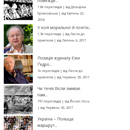
помежде...
1.8k переглядів
|
від
Дельфіна
Ертановська
|
від Квітень 22,
2018
У колі моральної й політи...
1.3k перегляди
|
від
Листи до
приятелів
|
від Липень 6, 2017
Позиція журналу Єжи
Ґедро...
1k переглядів
|
від
Листи до
приятелів
|
від Червень 30, 2017
Чи течія Вісли змиває
пам...
797 переглядів
|
від
Йосип Лось
|
від Червень 30, 2017
Україна – Польща:
маршрут...