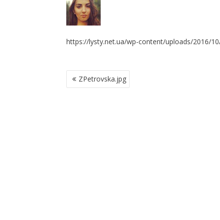
https://lysty.net.ua/wp-content/uploads/2016/10
Н
ZPetrovska.jpg
А
В
І
Г
А
Ц
І
Я
З
А
П
И
С