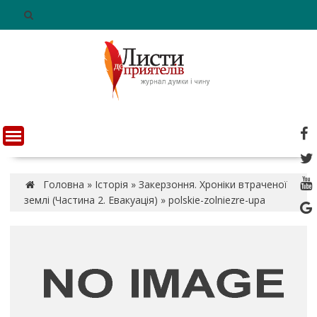
S
k
i
p
t
o
c
o
n
t
e
n
Головна
»
Історія
»
Закерзоння. Хроніки втраченої
t
землі (Частина 2. Евакуація)
»
polskie-zolniezre-upa