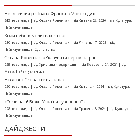
У ювілейний рік Івана Франка. «Мовою душ...
245 переглядів
|
від
Оксана Ровенчак
|
від Квітень 26, 2026
|
від
Культура
,
Найактуальніше
Коли небо в молитвах за нас
230 переглядів
|
від
Оксана Ровенчак
|
від Липень 17, 2023
|
від
Найактуальніше
,
Суспільство
Оксана Ровенчак: «Указувати пером на ран...
225 переглядів
|
від
Христина Федоришин
|
від Березень 24, 2021
|
від
Медіа
,
Найактуальніше
У відсвіті Слова свічка палає
220 переглядів
|
від
Оксана Ровенчак
|
від Квітень 4, 2024
|
від
Культура
,
Найактуальніше
«Отче наш! Боже України суверенної!»
208 переглядів
|
від
Оксана Ровенчак
|
від Травень 5, 2024
|
від
Культура
,
Найактуальніше
ДАЙДЖЕСТИ