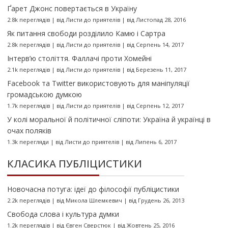
Ґарет Джонс повертається в Україну
2.8k переглядів
|
від
Листи до приятелів
|
від Листопад 28, 2016
Як питання свободи розділило Камю і Сартра
2.8k переглядів
|
від
Листи до приятелів
|
від Серпень 14, 2017
Інтерв’ю століття. Фаллачі проти Хомейні
2.1k переглядів
|
від
Листи до приятелів
|
від Березень 11, 2017
Facebook та Twitter використовують для маніпуляції
громадською думкою
1.7k переглядів
|
від
Листи до приятелів
|
від Серпень 12, 2017
У колі моральної й політичної сліпоти: Україна й українці в
очах поляків
1.3k перегляди
|
від
Листи до приятелів
|
від Липень 6, 2017
КЛАСИКА ПУБЛІЦИСТИКИ
Новочасна потуга: ідеї до філософії публіцистики
2.2k переглядів
|
від
Микола Шлемкевич
|
від Грудень 26, 2013
Свобода слова і культура думки
1.2k переглядів
|
від
Євген Сверстюк
|
від Жовтень 25, 2016