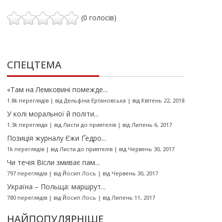
(0 голосів)
СПЕЦТЕМА
«Там на Лемковині помежде...
1.8k переглядів
|
від
Дельфіна Ертановська
|
від Квітень 22, 2018
У колі моральної й політи...
1.3k перегляди
|
від
Листи до приятелів
|
від Липень 6, 2017
Позиція журналу Єжи Ґедро...
1k переглядів
|
від
Листи до приятелів
|
від Червень 30, 2017
Чи течія Вісли змиває пам...
797 переглядів
|
від
Йосип Лось
|
від Червень 30, 2017
Україна – Польща: маршрут...
780 переглядів
|
від
Йосип Лось
|
від Липень 11, 2017
НАЙПОПУЛЯРНІШЕ