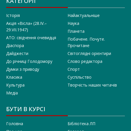
КАТЕГОРІЇ
Історія
Найактуальніше
Акція «Вісла» (28.IV.–
Наука
29.VII.1947)
Планета
АТО: свідчення очевидця
Побачене. Почуте.
Діаспора
Прочитане
Дайджести
Світоглядні орієнтири
До річниці Голодомору
Слово редактора
Думки з приводу
Спорт
Класика
Суспільство
Культура
Творчість наших читачів
Медіа
БУТИ В КУРСІ
Головна
Бібліотека ЛП