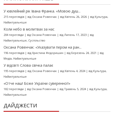
У ювілейний рік Івана Франка. «Мовою душ...
215 переглядів
|
від
Оксана Ровенчак
|
від Квітень 26, 2026
|
від
Культура
,
Найактуальніше
Коли небо в молитвах за нас
204 перегляди
|
від
Оксана Ровенчак
|
від Липень 17, 2023
|
від
Найактуальніше
,
Суспільство
Оксана Ровенчак: «Указувати пером на ран...
196 переглядів
|
від
Христина Федоришин
|
від Березень 24, 2021
|
від
Медіа
,
Найактуальніше
У відсвіті Слова свічка палає
195 переглядів
|
від
Оксана Ровенчак
|
від Квітень 4, 2024
|
від
Культура
,
Найактуальніше
«Отче наш! Боже України суверенної!»
182 перегляди
|
від
Оксана Ровенчак
|
від Травень 5, 2024
|
від
Культура
,
Найактуальніше
ДАЙДЖЕСТИ