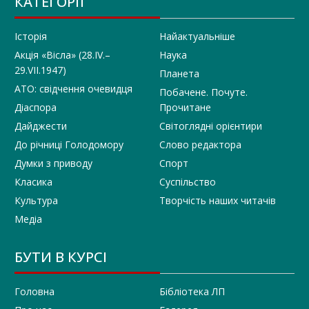
КАТЕГОРІЇ
Історія
Найактуальніше
Акція «Вісла» (28.IV.–
Наука
29.VII.1947)
Планета
АТО: свідчення очевидця
Побачене. Почуте.
Діаспора
Прочитане
Дайджести
Світоглядні орієнтири
До річниці Голодомору
Слово редактора
Думки з приводу
Спорт
Класика
Суспільство
Культура
Творчість наших читачів
Медіа
БУТИ В КУРСІ
Головна
Бібліотека ЛП