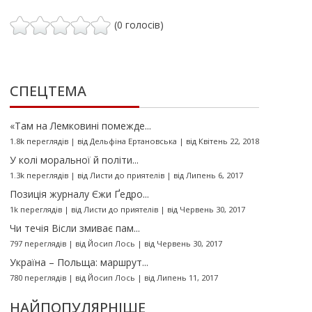
(0 голосів)
СПЕЦТЕМА
«Там на Лемковині помежде...
1.8k переглядів
|
від
Дельфіна Ертановська
|
від Квітень 22, 2018
У колі моральної й політи...
1.3k переглядів
|
від
Листи до приятелів
|
від Липень 6, 2017
Позиція журналу Єжи Ґедро...
1k переглядів
|
від
Листи до приятелів
|
від Червень 30, 2017
Чи течія Вісли змиває пам...
797 переглядів
|
від
Йосип Лось
|
від Червень 30, 2017
Україна – Польща: маршрут...
780 переглядів
|
від
Йосип Лось
|
від Липень 11, 2017
НАЙПОПУЛЯРНІШЕ