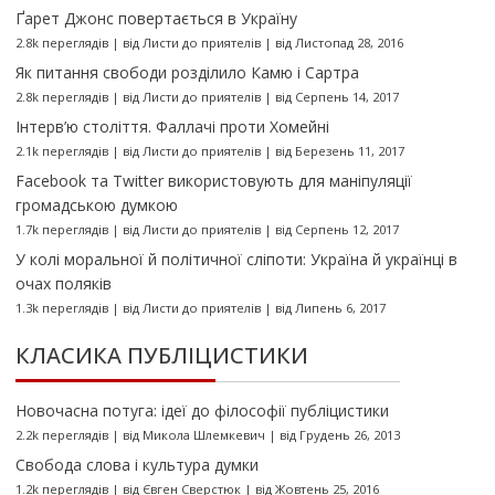
Ґарет Джонс повертається в Україну
2.8k переглядів
|
від
Листи до приятелів
|
від Листопад 28, 2016
Як питання свободи розділило Камю і Сартра
2.8k переглядів
|
від
Листи до приятелів
|
від Серпень 14, 2017
Інтерв’ю століття. Фаллачі проти Хомейні
2.1k переглядів
|
від
Листи до приятелів
|
від Березень 11, 2017
Facebook та Twitter використовують для маніпуляції
громадською думкою
1.7k переглядів
|
від
Листи до приятелів
|
від Серпень 12, 2017
У колі моральної й політичної сліпоти: Україна й українці в
очах поляків
1.3k переглядів
|
від
Листи до приятелів
|
від Липень 6, 2017
КЛАСИКА ПУБЛІЦИСТИКИ
Новочасна потуга: ідеї до філософії публіцистики
2.2k переглядів
|
від
Микола Шлемкевич
|
від Грудень 26, 2013
Свобода слова і культура думки
1.2k переглядів
|
від
Євген Сверстюк
|
від Жовтень 25, 2016