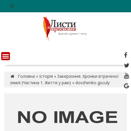
S
k
i
p
t
o
c
o
n
t
e
n
Головна
»
Історія
»
Закерзоння. Хроніки втраченої
t
землі (Частина 1. Життя у раю)
»
dovzhenko-guculy