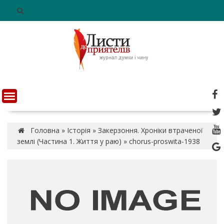
S
k
i
p
t
o
c
o
n
t
e
n
Головна
»
Історія
»
Закерзоння. Хроніки втраченої
t
землі (Частина 1. Життя у раю)
»
chorus-proswita-1938