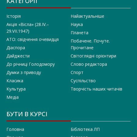
КАТЕГОРІЇ
Історія
Найактуальніше
Акція «Вісла» (28.IV.–
Наука
29.VII.1947)
Планета
АТО: свідчення очевидця
Побачене. Почуте.
Діаспора
Прочитане
Дайджести
Світоглядні орієнтири
До річниці Голодомору
Слово редактора
Думки з приводу
Спорт
Класика
Суспільство
Культура
Творчість наших читачів
Медіа
БУТИ В КУРСІ
Головна
Бібліотека ЛП