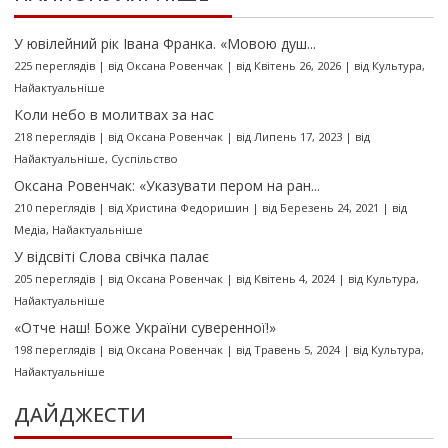
У ювілейний рік Івана Франка. «Мовою душ...
225 переглядів
|
від
Оксана Ровенчак
|
від Квітень 26, 2026
|
від
Культура
,
Найактуальніше
Коли небо в молитвах за нас
218 переглядів
|
від
Оксана Ровенчак
|
від Липень 17, 2023
|
від
Найактуальніше
,
Суспільство
Оксана Ровенчак: «Указувати пером на ран...
210 переглядів
|
від
Христина Федоришин
|
від Березень 24, 2021
|
від
Медіа
,
Найактуальніше
У відсвіті Слова свічка палає
205 переглядів
|
від
Оксана Ровенчак
|
від Квітень 4, 2024
|
від
Культура
,
Найактуальніше
«Отче наш! Боже України суверенної!»
198 переглядів
|
від
Оксана Ровенчак
|
від Травень 5, 2024
|
від
Культура
,
Найактуальніше
ДАЙДЖЕСТИ