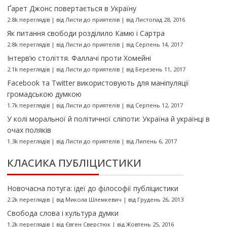
Ґарет Джонс повертається в Україну
2.8k переглядів
|
від
Листи до приятелів
|
від Листопад 28, 2016
Як питання свободи розділило Камю і Сартра
2.8k переглядів
|
від
Листи до приятелів
|
від Серпень 14, 2017
Інтерв’ю століття. Фаллачі проти Хомейні
2.1k переглядів
|
від
Листи до приятелів
|
від Березень 11, 2017
Facebook та Twitter використовують для маніпуляції
громадською думкою
1.7k переглядів
|
від
Листи до приятелів
|
від Серпень 12, 2017
У колі моральної й політичної сліпоти: Україна й українці в
очах поляків
1.3k переглядів
|
від
Листи до приятелів
|
від Липень 6, 2017
КЛАСИКА ПУБЛІЦИСТИКИ
Новочасна потуга: ідеї до філософії публіцистики
2.2k переглядів
|
від
Микола Шлемкевич
|
від Грудень 26, 2013
Свобода слова і культура думки
1.2k переглядів
|
від
Євген Сверстюк
|
від Жовтень 25, 2016