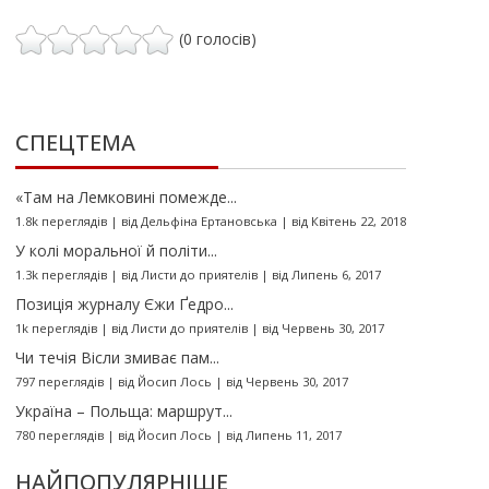
(0 голосів)
СПЕЦТЕМА
«Там на Лемковині помежде...
1.8k переглядів
|
від
Дельфіна Ертановська
|
від Квітень 22, 2018
У колі моральної й політи...
1.3k переглядів
|
від
Листи до приятелів
|
від Липень 6, 2017
Позиція журналу Єжи Ґедро...
1k переглядів
|
від
Листи до приятелів
|
від Червень 30, 2017
Чи течія Вісли змиває пам...
797 переглядів
|
від
Йосип Лось
|
від Червень 30, 2017
Україна – Польща: маршрут...
780 переглядів
|
від
Йосип Лось
|
від Липень 11, 2017
НАЙПОПУЛЯРНІШЕ