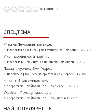
(0 голосів)
СПЕЦТЕМА
«Там на Лемковині помежде...
1.8k переглядів
|
від
Дельфіна Ертановська
|
від Квітень 22, 2018
У колі моральної й політи...
1.3k перегляди
|
від
Листи до приятелів
|
від Липень 6, 2017
Позиція журналу Єжи Ґедро...
1k переглядів
|
від
Листи до приятелів
|
від Червень 30, 2017
Чи течія Вісли змиває пам...
797 переглядів
|
від
Йосип Лось
|
від Червень 30, 2017
Україна – Польща: маршрут...
780 переглядів
|
від
Йосип Лось
|
від Липень 11, 2017
НАЙПОПУЛЯРНІШЕ