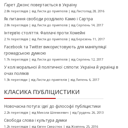
Ґарет Джонс повертається в Україну
2.8k переглядів
|
від
Листи до приятелів
|
від Листопад 28, 2016
Як питання свободи розділило Камю і Сартра
2.8k переглядів
|
від
Листи до приятелів
|
від Серпень 14, 2017
Інтерв’ю століття. Фаллачі проти Хомейні
2.1k переглядів
|
від
Листи до приятелів
|
від Березень 11, 2017
Facebook та Twitter використовують для маніпуляції
громадською думкою
1.7k переглядів
|
від
Листи до приятелів
|
від Серпень 12, 2017
У колі моральної й політичної сліпоти: Україна й українці в
очах поляків
1.3k перегляди
|
від
Листи до приятелів
|
від Липень 6, 2017
КЛАСИКА ПУБЛІЦИСТИКИ
Новочасна потуга: ідеї до філософії публіцистики
2.2k переглядів
|
від
Микола Шлемкевич
|
від Грудень 26, 2013
Свобода слова і культура думки
1.2k переглядів
|
від
Євген Сверстюк
|
від Жовтень 25, 2016