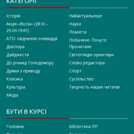
КАТЕГОРІЇ
Історія
Найактуальніше
Акція «Вісла» (28.IV.–
Наука
29.VII.1947)
Планета
АТО: свідчення очевидця
Побачене. Почуте.
Діаспора
Прочитане
Дайджести
Світоглядні орієнтири
До річниці Голодомору
Слово редактора
Думки з приводу
Спорт
Класика
Суспільство
Культура
Творчість наших читачів
Медіа
БУТИ В КУРСІ
Головна
Бібліотека ЛП