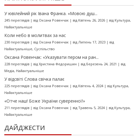
У ювілейний рік Івана Франка. «Мовою душ...
245 переглядів
|
від
Оксана Ровенчак
|
від Квітень 26, 2026
|
від
Культура
,
Найактуальніше
Коли небо в молитвах за нас
230 переглядів
|
від
Оксана Ровенчак
|
від Липень 17, 2023
|
від
Найактуальніше
,
Суспільство
Оксана Ровенчак: «Указувати пером на ран...
228 переглядів
|
від
Христина Федоришин
|
від Березень 24, 2021
|
від
Медіа
,
Найактуальніше
У відсвіті Слова свічка палає
225 переглядів
|
від
Оксана Ровенчак
|
від Квітень 4, 2024
|
від
Культура
,
Найактуальніше
«Отче наш! Боже України суверенної!»
211 переглядів
|
від
Оксана Ровенчак
|
від Травень 5, 2024
|
від
Культура
,
Найактуальніше
ДАЙДЖЕСТИ