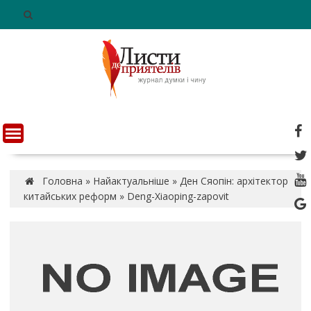
S
k
i
p
t
o
c
o
n
t
e
n
Головна
»
Найактуальніше
»
Ден Сяопін: архітектор
t
китайських реформ
»
Deng-Xiaoping-zapovit