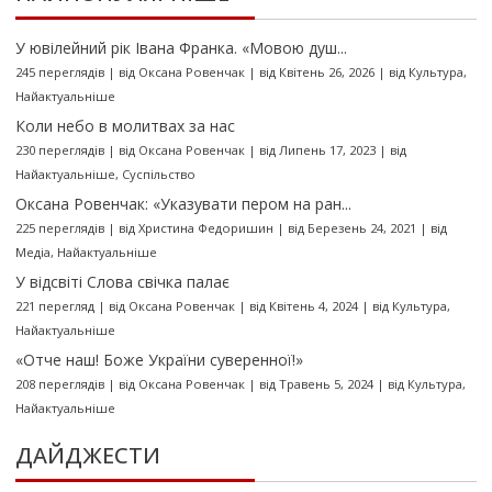
У ювілейний рік Івана Франка. «Мовою душ...
245 переглядів
|
від
Оксана Ровенчак
|
від Квітень 26, 2026
|
від
Культура
,
Найактуальніше
Коли небо в молитвах за нас
230 переглядів
|
від
Оксана Ровенчак
|
від Липень 17, 2023
|
від
Найактуальніше
,
Суспільство
Оксана Ровенчак: «Указувати пером на ран...
225 переглядів
|
від
Христина Федоришин
|
від Березень 24, 2021
|
від
Медіа
,
Найактуальніше
У відсвіті Слова свічка палає
221 перегляд
|
від
Оксана Ровенчак
|
від Квітень 4, 2024
|
від
Культура
,
Найактуальніше
«Отче наш! Боже України суверенної!»
208 переглядів
|
від
Оксана Ровенчак
|
від Травень 5, 2024
|
від
Культура
,
Найактуальніше
ДАЙДЖЕСТИ