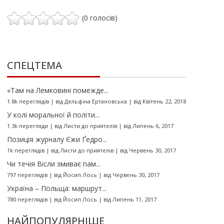
(0 голосів)
СПЕЦТЕМА
«Там на Лемковині помежде...
1.8k переглядів
|
від
Дельфіна Ертановська
|
від Квітень 22, 2018
У колі моральної й політи...
1.3k перегляди
|
від
Листи до приятелів
|
від Липень 6, 2017
Позиція журналу Єжи Ґедро...
1k переглядів
|
від
Листи до приятелів
|
від Червень 30, 2017
Чи течія Вісли змиває пам...
797 переглядів
|
від
Йосип Лось
|
від Червень 30, 2017
Україна – Польща: маршрут...
780 переглядів
|
від
Йосип Лось
|
від Липень 11, 2017
НАЙПОПУЛЯРНІШЕ