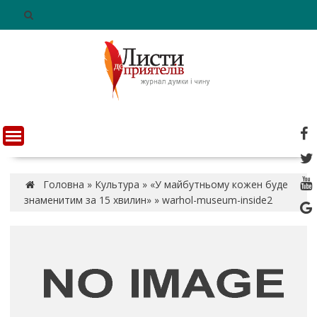
S
k
i
p
t
o
c
o
n
t
e
n
Головна
»
Культура
»
«У майбутньому кожен буде
t
знаменитим за 15 хвилин»
»
warhol-museum-inside2