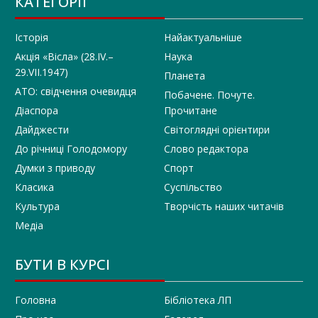
КАТЕГОРІЇ
Історія
Найактуальніше
Акція «Вісла» (28.IV.–
Наука
29.VII.1947)
Планета
АТО: свідчення очевидця
Побачене. Почуте.
Діаспора
Прочитане
Дайджести
Світоглядні орієнтири
До річниці Голодомору
Слово редактора
Думки з приводу
Спорт
Класика
Суспільство
Культура
Творчість наших читачів
Медіа
БУТИ В КУРСІ
Головна
Бібліотека ЛП