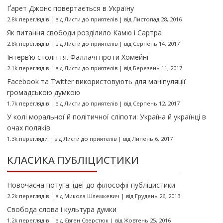
Ґарет Джонс повертається в Україну
2.8k переглядів
|
від
Листи до приятелів
|
від Листопад 28, 2016
Як питання свободи розділило Камю і Сартра
2.8k переглядів
|
від
Листи до приятелів
|
від Серпень 14, 2017
Інтерв’ю століття. Фаллачі проти Хомейні
2.1k переглядів
|
від
Листи до приятелів
|
від Березень 11, 2017
Facebook та Twitter використовують для маніпуляції
громадською думкою
1.7k переглядів
|
від
Листи до приятелів
|
від Серпень 12, 2017
У колі моральної й політичної сліпоти: Україна й українці в
очах поляків
1.3k перегляди
|
від
Листи до приятелів
|
від Липень 6, 2017
КЛАСИКА ПУБЛІЦИСТИКИ
Новочасна потуга: ідеї до філософії публіцистики
2.2k переглядів
|
від
Микола Шлемкевич
|
від Грудень 26, 2013
Свобода слова і культура думки
1.2k переглядів
|
від
Євген Сверстюк
|
від Жовтень 25, 2016