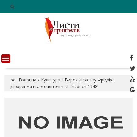
S
k
i
p
t
o
c
o
n
t
e
n
Головна
»
Культура
»
Вирок людству Фрідріха
t
Дюрренматта
»
duerrenmatt-friedrich-1948