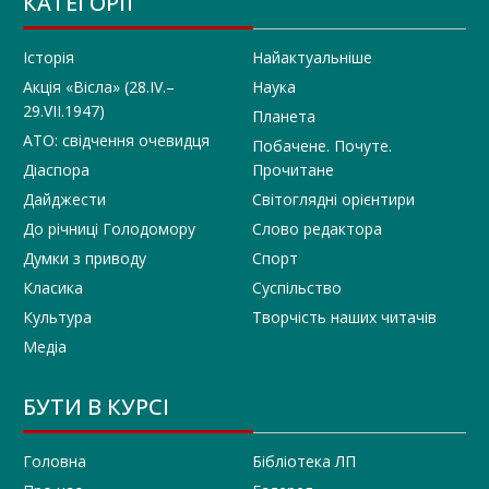
КАТЕГОРІЇ
Історія
Найактуальніше
Акція «Вісла» (28.IV.–
Наука
29.VII.1947)
Планета
АТО: свідчення очевидця
Побачене. Почуте.
Діаспора
Прочитане
Дайджести
Світоглядні орієнтири
До річниці Голодомору
Слово редактора
Думки з приводу
Спорт
Класика
Суспільство
Культура
Творчість наших читачів
Медіа
БУТИ В КУРСІ
Головна
Бібліотека ЛП