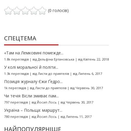
(0 голосів)
СПЕЦТЕМА
«Там на Лемковині помежде...
1.8k переглядів
|
від
Дельфіна Ертановська
|
від Квітень 22, 2018
У колі моральної й політи...
1.3k переглядів
|
від
Листи до приятелів
|
від Липень 6, 2017
Позиція журналу Єжи Ґедро...
1k переглядів
|
від
Листи до приятелів
|
від Червень 30, 2017
Чи течія Вісли змиває пам...
797 переглядів
|
від
Йосип Лось
|
від Червень 30, 2017
Україна – Польща: маршрут...
780 переглядів
|
від
Йосип Лось
|
від Липень 11, 2017
НАЙПОПУЛЯРНІШЕ