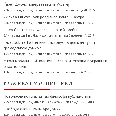
Ґарет Джонс повертається в Україну
2.8k переглядів
|
від
Листи до приятелів
|
від Листопад 28, 2016
Як питання свободи розділило Камю і Сартра
2.8k переглядів
|
від
Листи до приятелів
|
від Серпень 14, 2017
Інтерв’ю століття. Фаллачі проти Хомейні
2.1k перегляди
|
від
Листи до приятелів
|
від Березень 11, 2017
Facebook та Twitter використовують для маніпуляції
громадською думкою
1.7k переглядів
|
від
Листи до приятелів
|
від Серпень 12, 2017
У колі моральної й політичної сліпоти: Україна й українці в
очах поляків
1.3k переглядів
|
від
Листи до приятелів
|
від Липень 6, 2017
КЛАСИКА ПУБЛІЦИСТИКИ
Новочасна потуга: ідеї до філософії публіцистики
2.2k переглядів
|
від
Микола Шлемкевич
|
від Грудень 26, 2013
Свобода слова і культура думки
1.2k переглядів
|
від
Євген Сверстюк
|
від Жовтень 25, 2016