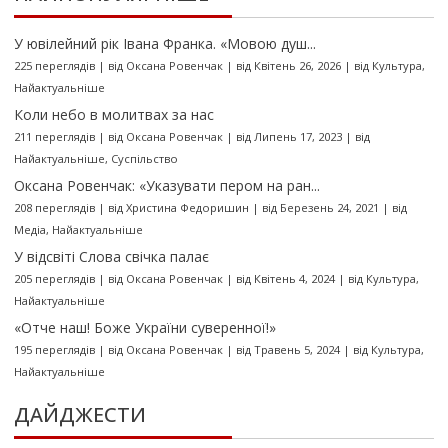
У ювілейний рік Івана Франка. «Мовою душ...
225 переглядів
|
від
Оксана Ровенчак
|
від Квітень 26, 2026
|
від
Культура
,
Найактуальніше
Коли небо в молитвах за нас
211 переглядів
|
від
Оксана Ровенчак
|
від Липень 17, 2023
|
від
Найактуальніше
,
Суспільство
Оксана Ровенчак: «Указувати пером на ран...
208 переглядів
|
від
Христина Федоришин
|
від Березень 24, 2021
|
від
Медіа
,
Найактуальніше
У відсвіті Слова свічка палає
205 переглядів
|
від
Оксана Ровенчак
|
від Квітень 4, 2024
|
від
Культура
,
Найактуальніше
«Отче наш! Боже України суверенної!»
195 переглядів
|
від
Оксана Ровенчак
|
від Травень 5, 2024
|
від
Культура
,
Найактуальніше
ДАЙДЖЕСТИ