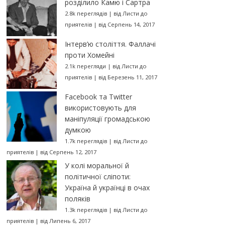
розділило Камю і Сартра
2.8k переглядів
|
від
Листи до
приятелів
|
від Серпень 14, 2017
Інтерв’ю століття. Фаллачі
проти Хомейні
2.1k перегляди
|
від
Листи до
приятелів
|
від Березень 11, 2017
Facebook та Twitter
використовують для
маніпуляції громадською
думкою
1.7k переглядів
|
від
Листи до
приятелів
|
від Серпень 12, 2017
У колі моральної й
політичної сліпоти:
Україна й українці в очах
поляків
1.3k переглядів
|
від
Листи до
приятелів
|
від Липень 6, 2017