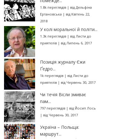
помежде...
1.8k переглядів
|
від
Дельфіна
Ертановська
|
від Квітень 22,
2018
У колі моральної й політи...
1.3k переглядів
|
від
Листи до
приятелів
|
від Липень 6, 2017
Позиція журналу Єжи
Ґедро...
1k переглядів
|
від
Листи до
приятелів
|
від Червень 30, 2017
Чи течія Вісли змиває
пам...
797 переглядів
|
від
Йосип Лось
|
від Червень 30, 2017
Україна – Польща:
маршрут...