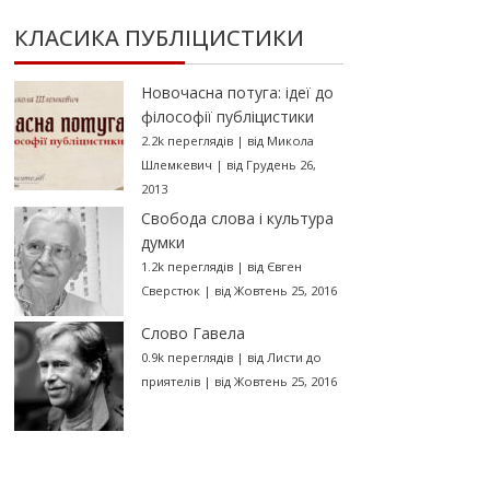
КЛАСИКА ПУБЛІЦИСТИКИ
Новочасна потуга: ідеї до
філософії публіцистики
2.2k переглядів
|
від
Микола
Шлемкевич
|
від Грудень 26,
2013
Свобода слова і культура
думки
1.2k переглядів
|
від
Євген
Сверстюк
|
від Жовтень 25, 2016
Слово Гавела
0.9k переглядів
|
від
Листи до
приятелів
|
від Жовтень 25, 2016