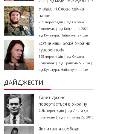
2021
|
від
Медіа
,
Найактуальніше
У відсвіті Слова свічка
палає
205 переглядів
|
від
Оксана
Ровенчак
|
від Квітень 4, 2024
|
від
Культура
,
Найактуальніше
«Отче наш! Боже України
суверенної!»
195 переглядів
|
від
Оксана
Ровенчак
|
від Травень 5, 2024
|
від
Культура
,
Найактуальніше
ДАЙДЖЕСТИ
Ґарет Джонс
повертається в Україну
2.8k переглядів
|
від
Листи до
приятелів
|
від Листопад 28, 2016
Як питання свободи