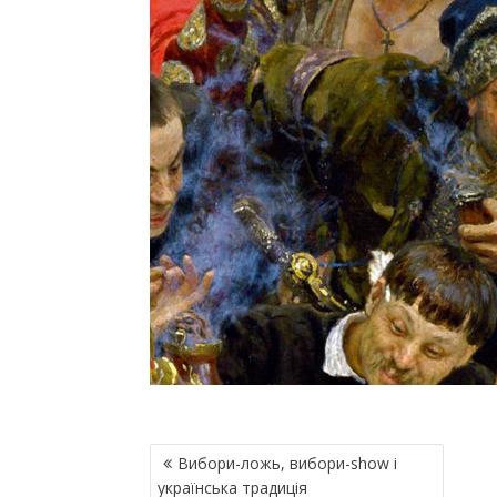
Н
Вибори-ложь, вибори-show і
А
українська традиція