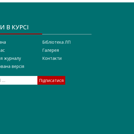
И В КУРСІ
вна
Бібліотека ЛП
нас
Галерея
ія журналу
Контакти
вана версія