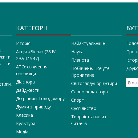
КАТЕГОРІЇ
БУТ
Історія
Найактуальніше
Голо
»
Акція «Вісла» (28.IV.–
Наука
Про 
 жити
29.VII.1947)
Планета
Істор
лісти,
АТО: свідчення
Побачене. Почуте.
Друко
очевидця
Прочитане
Діаспора
Світоглядні орієнтири
стики.
Дайджести
Слово редактора
До річниці Голодомору
Спорт
Думки з приводу
Суспільство
Класика
Творчість наших
Культура
читачів
Медіа