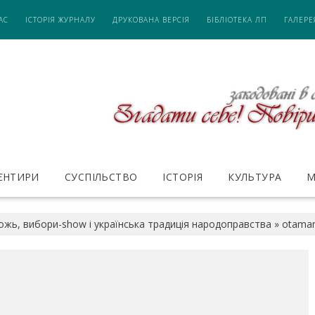
АС
ІСТОРІЯ ЖУРНАЛУ
ДРУКОВАНА ВЕРСІЯ
БІБЛІОТЕКА ЛП
ГАЛЕРЕ
ІЄНТИРИ
СУСПІЛЬСТВО
ІСТОРІЯ
КУЛЬТУРА
М
жь, вибори-show і українська традиція народоправства
»
otaman