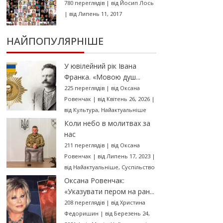
780 переглядів
|
від
Йосип Лось
|
від Липень 11, 2017
НАЙПОПУЛЯРНІШЕ
У ювілейний рік Івана
Франка. «Мовою душ...
225 переглядів
|
від
Оксана
Ровенчак
|
від Квітень 26, 2026
|
від
Культура
,
Найактуальніше
Коли небо в молитвах за
нас
211 переглядів
|
від
Оксана
Ровенчак
|
від Липень 17, 2023
|
від
Найактуальніше
,
Суспільство
Оксана Ровенчак:
«Указувати пером на ран...
208 переглядів
|
від
Христина
Федоришин
|
від Березень 24,