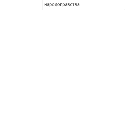
В
народоправства
І
Г
А
Ц
І
Я
З
А
П
И
С
І
В