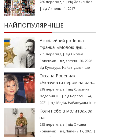
780 переглядів
|
від
Йосип Лось
|
від Липень 11, 2017
НАЙПОПУЛЯРНІШЕ
У ювілейний рік Івана
Франка. «Мовою душ...
231 перегляд
|
від
Оксана
Ровенчак
|
від Квітень 26, 2026
|
від
Культура
,
Найактуальніше
Оксана Ровенчак:
«Указувати пером на ран...
218 переглядів
|
від
Христина
Федоришин
|
від Березень 24,
2021
|
від
Медіа
,
Найактуальніше
Коли небо в молитвах за
нас
215 переглядів
|
від
Оксана
Ровенчак
|
від Липень 17, 2023
|