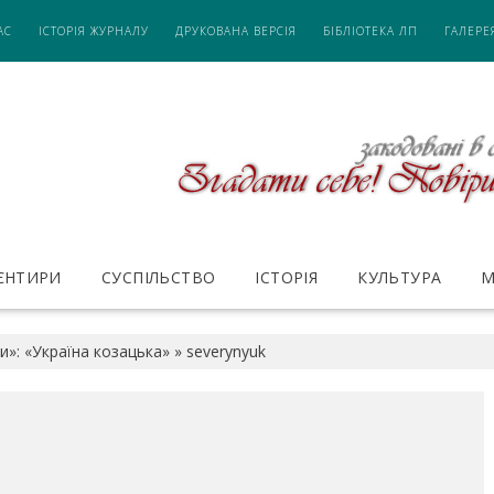
АС
ІСТОРІЯ ЖУРНАЛУ
ДРУКОВАНА ВЕРСІЯ
БІБЛІОТЕКА ЛП
ГАЛЕРЕ
ІЄНТИРИ
СУСПІЛЬСТВО
ІСТОРІЯ
КУЛЬТУРА
М
и»: «Україна козацька»
»
severynyuk