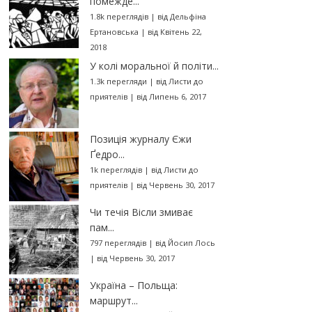
помежде...
1.8k переглядів
|
від
Дельфіна
Ертановська
|
від Квітень 22,
2018
У колі моральної й політи...
1.3k перегляди
|
від
Листи до
приятелів
|
від Липень 6, 2017
Позиція журналу Єжи
Ґедро...
1k переглядів
|
від
Листи до
приятелів
|
від Червень 30, 2017
Чи течія Вісли змиває
пам...
797 переглядів
|
від
Йосип Лось
|
від Червень 30, 2017
Україна – Польща:
маршрут...