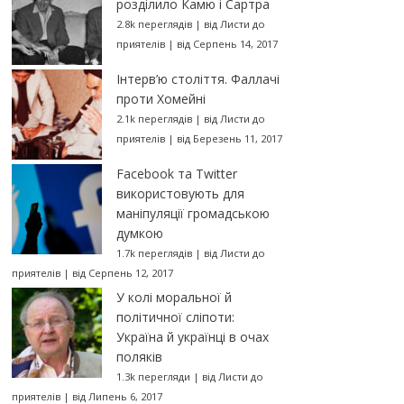
розділило Камю і Сартра
2.8k переглядів
|
від
Листи до
приятелів
|
від Серпень 14, 2017
Інтерв’ю століття. Фаллачі
проти Хомейні
2.1k переглядів
|
від
Листи до
приятелів
|
від Березень 11, 2017
Facebook та Twitter
використовують для
маніпуляції громадською
думкою
1.7k переглядів
|
від
Листи до
приятелів
|
від Серпень 12, 2017
У колі моральної й
політичної сліпоти:
Україна й українці в очах
поляків
1.3k перегляди
|
від
Листи до
приятелів
|
від Липень 6, 2017