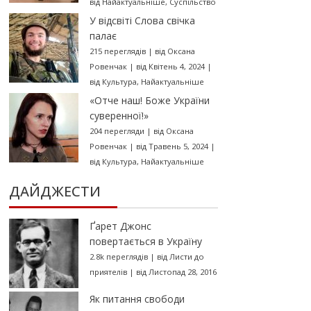
від
Найактуальніше
,
Суспільство
У відсвіті Слова свічка
палає
215 переглядів
|
від
Оксана
Ровенчак
|
від Квітень 4, 2024
|
від
Культура
,
Найактуальніше
«Отче наш! Боже України
суверенної!»
204 перегляди
|
від
Оксана
Ровенчак
|
від Травень 5, 2024
|
від
Культура
,
Найактуальніше
ДАЙДЖЕСТИ
Ґарет Джонс
повертається в Україну
2.8k переглядів
|
від
Листи до
приятелів
|
від Листопад 28, 2016
Як питання свободи