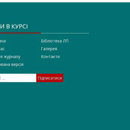
И В КУРСІ
вна
Бібліотека ЛП
нас
Галерея
ія журналу
Контакти
вана версія