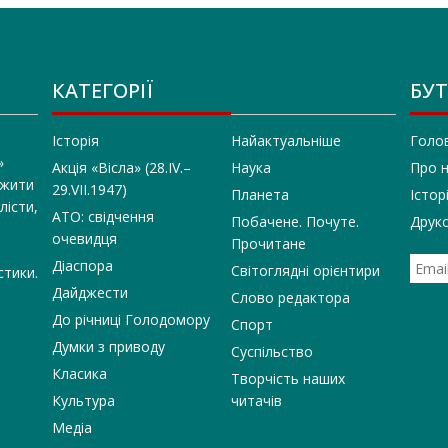
КАТЕГОРІЇ
БУТ
Історія
Найактуальніше
Голо
»
Акція «Вісла» (28.IV.–
Наука
Про 
 жити
29.VII.1947)
Планета
Істор
лісти,
АТО: свідчення
Побачене. Почуте.
Друко
очевидця
Прочитане
Діаспора
Світоглядні орієнтири
стики.
Дайджести
Слово редактора
До річниці Голодомору
Спорт
Думки з приводу
Суспільство
Класика
Творчість наших
Культура
читачів
Медіа