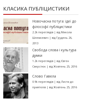
КЛАСИКА ПУБЛІЦИСТИКИ
Новочасна потуга: ідеї до
філософії публіцистики
2.2k переглядів
|
від
Микола
Шлемкевич
|
від Грудень 26,
2013
Свобода слова і культура
думки
1.2k переглядів
|
від
Євген
Сверстюк
|
від Жовтень 25, 2016
Слово Гавела
0.9k переглядів
|
від
Листи до
приятелів
|
від Жовтень 25, 2016