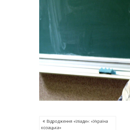
Н
Відродження «Іліади»: «Україна
А
козацька»