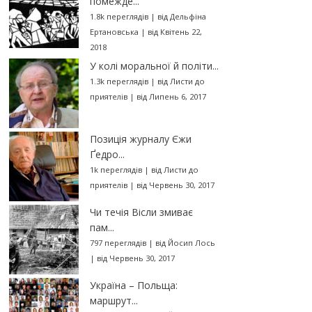
помежде...
1.8k переглядів
|
від
Дельфіна
Ертановська
|
від Квітень 22,
2018
У колі моральної й політи...
1.3k переглядів
|
від
Листи до
приятелів
|
від Липень 6, 2017
Позиція журналу Єжи
Ґедро...
1k переглядів
|
від
Листи до
приятелів
|
від Червень 30, 2017
Чи течія Вісли змиває
пам...
797 переглядів
|
від
Йосип Лось
|
від Червень 30, 2017
Україна – Польща:
маршрут...