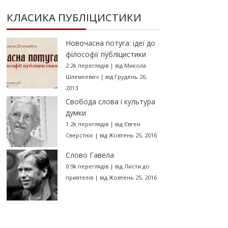
КЛАСИКА ПУБЛІЦИСТИКИ
Новочасна потуга: ідеї до
філософії публіцистики
2.2k переглядів
|
від
Микола
Шлемкевич
|
від Грудень 26,
2013
Свобода слова і культура
думки
1.2k переглядів
|
від
Євген
Сверстюк
|
від Жовтень 25, 2016
Слово Гавела
0.9k переглядів
|
від
Листи до
приятелів
|
від Жовтень 25, 2016