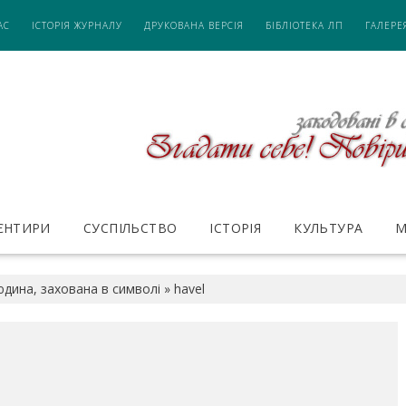
АС
ІСТОРІЯ ЖУРНАЛУ
ДРУКОВАНА ВЕРСІЯ
БІБЛІОТЕКА ЛП
ГАЛЕРЕ
ІЄНТИРИ
СУСПІЛЬСТВО
ІСТОРІЯ
КУЛЬТУРА
М
юдина, захована в символі
»
havel