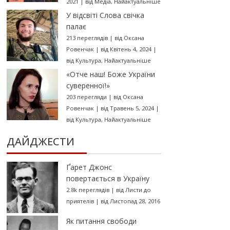
2021
|
від
Медіа
,
Найактуальніше
У відсвіті Слова свічка
палає
213 переглядів
|
від
Оксана
Ровенчак
|
від Квітень 4, 2024
|
від
Культура
,
Найактуальніше
«Отче наш! Боже України
суверенної!»
203 перегляди
|
від
Оксана
Ровенчак
|
від Травень 5, 2024
|
від
Культура
,
Найактуальніше
ДАЙДЖЕСТИ
Ґарет Джонс
повертається в Україну
2.8k переглядів
|
від
Листи до
приятелів
|
від Листопад 28, 2016
Як питання свободи