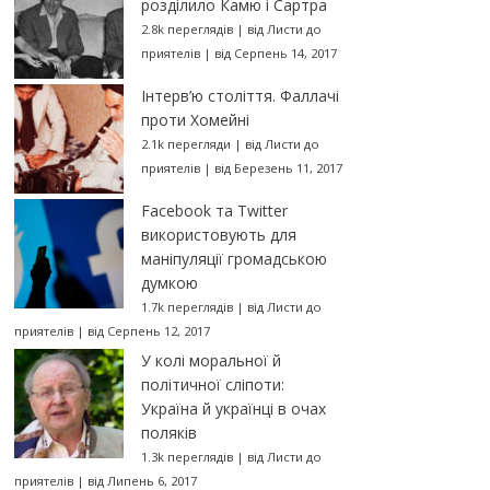
розділило Камю і Сартра
2.8k переглядів
|
від
Листи до
приятелів
|
від Серпень 14, 2017
Інтерв’ю століття. Фаллачі
проти Хомейні
2.1k перегляди
|
від
Листи до
приятелів
|
від Березень 11, 2017
Facebook та Twitter
використовують для
маніпуляції громадською
думкою
1.7k переглядів
|
від
Листи до
приятелів
|
від Серпень 12, 2017
У колі моральної й
політичної сліпоти:
Україна й українці в очах
поляків
1.3k переглядів
|
від
Листи до
приятелів
|
від Липень 6, 2017