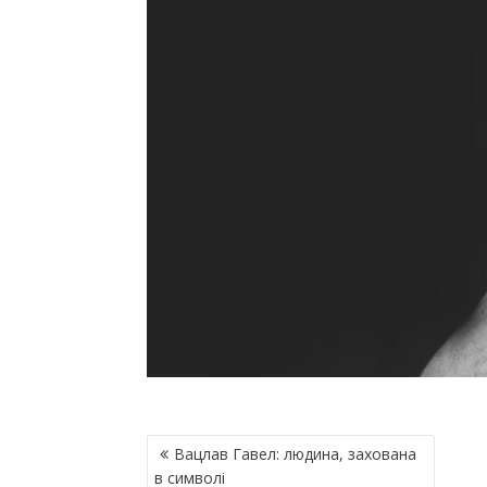
Н
Вацлав Гавел: людина, захована
А
в символі