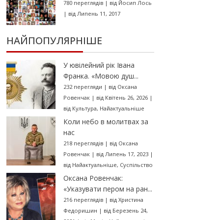
780 переглядів
|
від
Йосип Лось
|
від Липень 11, 2017
НАЙПОПУЛЯРНІШЕ
У ювілейний рік Івана
Франка. «Мовою душ...
232 перегляди
|
від
Оксана
Ровенчак
|
від Квітень 26, 2026
|
від
Культура
,
Найактуальніше
Коли небо в молитвах за
нас
218 переглядів
|
від
Оксана
Ровенчак
|
від Липень 17, 2023
|
від
Найактуальніше
,
Суспільство
Оксана Ровенчак:
«Указувати пером на ран...
216 переглядів
|
від
Христина
Федоришин
|
від Березень 24,