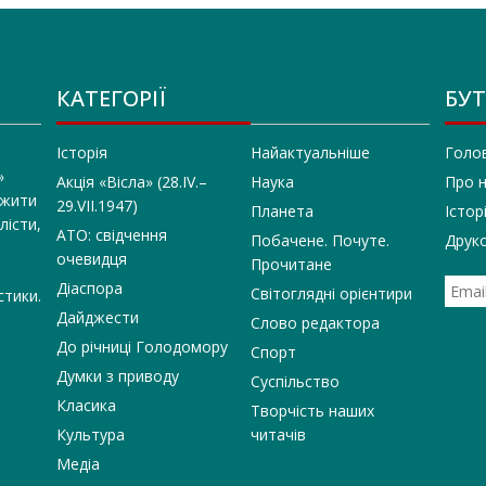
КАТЕГОРІЇ
БУТ
Історія
Найактуальніше
Голо
»
Акція «Вісла» (28.IV.–
Наука
Про 
 жити
29.VII.1947)
Планета
Істор
лісти,
АТО: свідчення
Побачене. Почуте.
Друко
очевидця
Прочитане
Діаспора
Світоглядні орієнтири
стики.
Дайджести
Слово редактора
До річниці Голодомору
Спорт
Думки з приводу
Суспільство
Класика
Творчість наших
Культура
читачів
Медіа