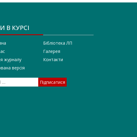
И В КУРСІ
вна
Бібліотека ЛП
нас
Галерея
ія журналу
Контакти
вана версія