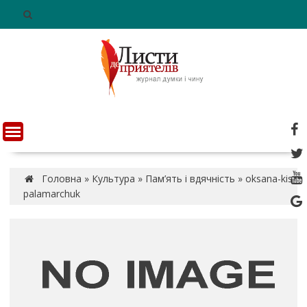
S
k
i
p
t
o
c
o
n
t
e
n
Головна
»
Культура
»
Пам’ять і вдячність
»
oksana-kis-
t
palamarchuk