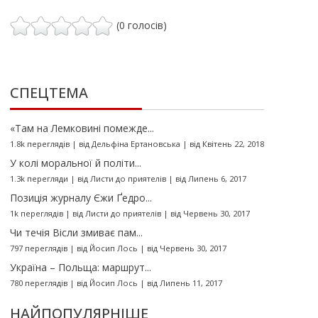
(0 голосів)
СПЕЦТЕМА
«Там на Лемковині помежде...
1.8k переглядів
|
від
Дельфіна Ертановська
|
від Квітень 22, 2018
У колі моральної й політи...
1.3k перегляди
|
від
Листи до приятелів
|
від Липень 6, 2017
Позиція журналу Єжи Ґедро...
1k переглядів
|
від
Листи до приятелів
|
від Червень 30, 2017
Чи течія Вісли змиває пам...
797 переглядів
|
від
Йосип Лось
|
від Червень 30, 2017
Україна – Польща: маршрут...
780 переглядів
|
від
Йосип Лось
|
від Липень 11, 2017
НАЙПОПУЛЯРНІШЕ