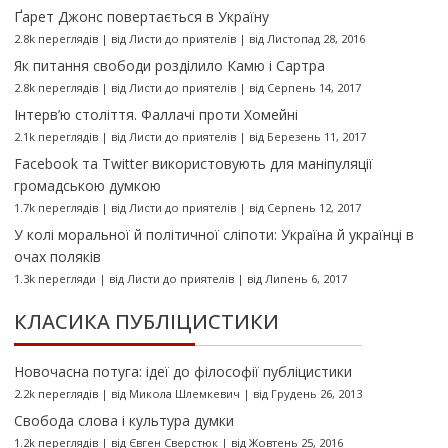
Ґарет Джонс повертається в Україну
2.8k переглядів
|
від
Листи до приятелів
|
від Листопад 28, 2016
Як питання свободи розділило Камю і Сартра
2.8k переглядів
|
від
Листи до приятелів
|
від Серпень 14, 2017
Інтерв’ю століття. Фаллачі проти Хомейні
2.1k переглядів
|
від
Листи до приятелів
|
від Березень 11, 2017
Facebook та Twitter використовують для маніпуляції
громадською думкою
1.7k переглядів
|
від
Листи до приятелів
|
від Серпень 12, 2017
У колі моральної й політичної сліпоти: Україна й українці в
очах поляків
1.3k перегляди
|
від
Листи до приятелів
|
від Липень 6, 2017
КЛАСИКА ПУБЛІЦИСТИКИ
Новочасна потуга: ідеї до філософії публіцистики
2.2k переглядів
|
від
Микола Шлемкевич
|
від Грудень 26, 2013
Свобода слова і культура думки
1.2k переглядів
|
від
Євген Сверстюк
|
від Жовтень 25, 2016