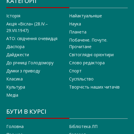
КАТЕГОРІЇ
Історія
Найактуальніше
Акція «Вісла» (28.IV.–
Наука
29.VII.1947)
Планета
АТО: свідчення очевидця
Побачене. Почуте.
Діаспора
Прочитане
Дайджести
Світоглядні орієнтири
До річниці Голодомору
Слово редактора
Думки з приводу
Спорт
Класика
Суспільство
Культура
Творчість наших читачів
Медіа
БУТИ В КУРСІ
Головна
Бібліотека ЛП