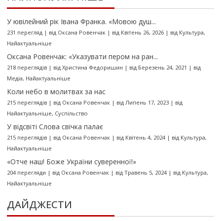
У ювілейний рік Івана Франка. «Мовою душ...
231 перегляд
|
від
Оксана Ровенчак
|
від Квітень 26, 2026
|
від
Культура
,
Найактуальніше
Оксана Ровенчак: «Указувати пером на ран...
218 переглядів
|
від
Христина Федоришин
|
від Березень 24, 2021
|
від
Медіа
,
Найактуальніше
Коли небо в молитвах за нас
215 переглядів
|
від
Оксана Ровенчак
|
від Липень 17, 2023
|
від
Найактуальніше
,
Суспільство
У відсвіті Слова свічка палає
215 переглядів
|
від
Оксана Ровенчак
|
від Квітень 4, 2024
|
від
Культура
,
Найактуальніше
«Отче наш! Боже України суверенної!»
204 перегляди
|
від
Оксана Ровенчак
|
від Травень 5, 2024
|
від
Культура
,
Найактуальніше
ДАЙДЖЕСТИ