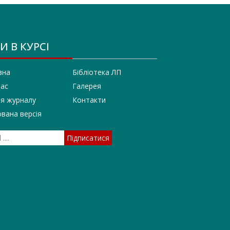
И В КУРСІ
вна
Бібліотека ЛП
нас
Галерея
ія журналу
Контакти
вана версія