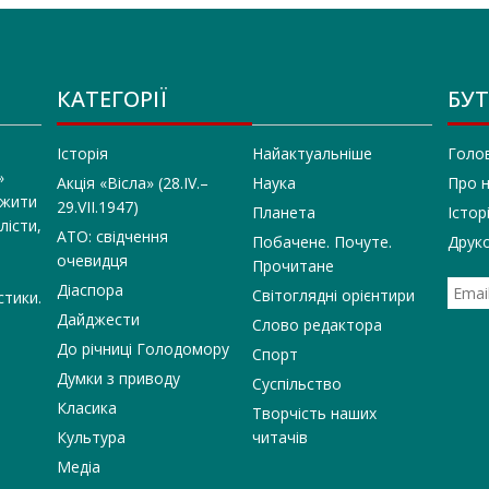
КАТЕГОРІЇ
БУТ
Історія
Найактуальніше
Голо
»
Акція «Вісла» (28.IV.–
Наука
Про 
 жити
29.VII.1947)
Планета
Істор
лісти,
АТО: свідчення
Побачене. Почуте.
Друко
очевидця
Прочитане
Діаспора
Світоглядні орієнтири
стики.
Дайджести
Слово редактора
До річниці Голодомору
Спорт
Думки з приводу
Суспільство
Класика
Творчість наших
Культура
читачів
Медіа