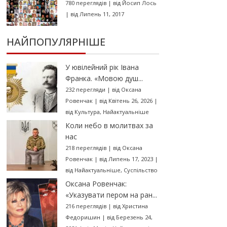
780 переглядів
|
від
Йосип Лось
|
від Липень 11, 2017
НАЙПОПУЛЯРНІШЕ
У ювілейний рік Івана
Франка. «Мовою душ...
232 перегляди
|
від
Оксана
Ровенчак
|
від Квітень 26, 2026
|
від
Культура
,
Найактуальніше
Коли небо в молитвах за
нас
218 переглядів
|
від
Оксана
Ровенчак
|
від Липень 17, 2023
|
від
Найактуальніше
,
Суспільство
Оксана Ровенчак:
«Указувати пером на ран...
216 переглядів
|
від
Христина
Федоришин
|
від Березень 24,