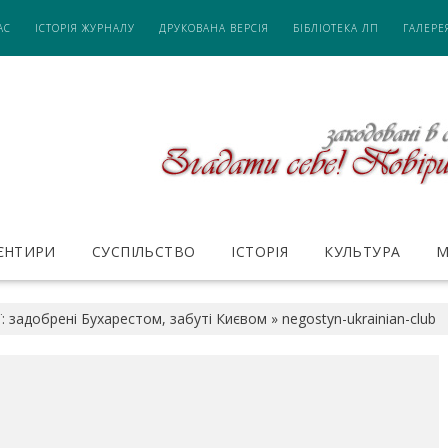
АС
ІСТОРІЯ ЖУРНАЛУ
ДРУКОВАНА ВЕРСІЯ
БІБЛІОТЕКА ЛП
ГАЛЕРЕ
ІЄНТИРИ
СУСПІЛЬСТВО
ІСТОРІЯ
КУЛЬТУРА
М
ії: задобрені Бухарестом, забуті Києвом
»
negostyn-ukrainian-club