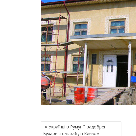
Н
Українці в Румунії: задобрені
А
Бухарестом, забуті Києвом