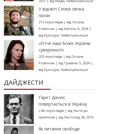
2021
|
від
Медіа
,
Найактуальніше
У відсвіті Слова свічка
палає
213 переглядів
|
від
Оксана
Ровенчак
|
від Квітень 4, 2024
|
від
Культура
,
Найактуальніше
«Отче наш! Боже України
суверенної!»
203 перегляди
|
від
Оксана
Ровенчак
|
від Травень 5, 2024
|
від
Культура
,
Найактуальніше
ДАЙДЖЕСТИ
Ґарет Джонс
повертається в Україну
2.8k переглядів
|
від
Листи до
приятелів
|
від Листопад 28, 2016
Як питання свободи