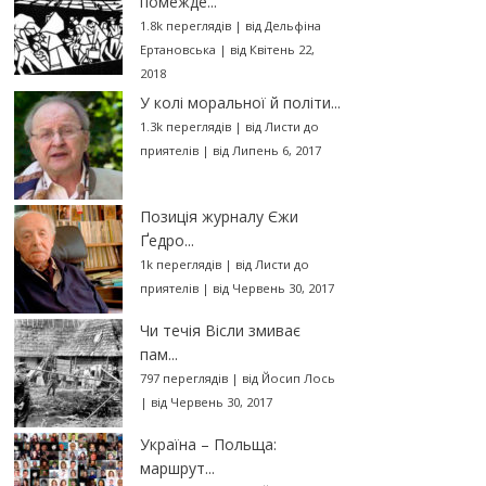
помежде...
1.8k переглядів
|
від
Дельфіна
Ертановська
|
від Квітень 22,
2018
У колі моральної й політи...
1.3k переглядів
|
від
Листи до
приятелів
|
від Липень 6, 2017
Позиція журналу Єжи
Ґедро...
1k переглядів
|
від
Листи до
приятелів
|
від Червень 30, 2017
Чи течія Вісли змиває
пам...
797 переглядів
|
від
Йосип Лось
|
від Червень 30, 2017
Україна – Польща:
маршрут...