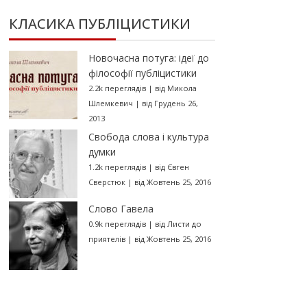
КЛАСИКА ПУБЛІЦИСТИКИ
Новочасна потуга: ідеї до
філософії публіцистики
2.2k переглядів
|
від
Микола
Шлемкевич
|
від Грудень 26,
2013
Свобода слова і культура
думки
1.2k переглядів
|
від
Євген
Сверстюк
|
від Жовтень 25, 2016
Слово Гавела
0.9k переглядів
|
від
Листи до
приятелів
|
від Жовтень 25, 2016