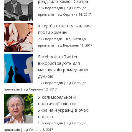
розділило Камю і Сартра
2.8k переглядів
|
від
Листи до
приятелів
|
від Серпень 14, 2017
Інтерв’ю століття. Фаллачі
проти Хомейні
2.1k перегляди
|
від
Листи до
приятелів
|
від Березень 11, 2017
Facebook та Twitter
використовують для
маніпуляції громадською
думкою
1.7k переглядів
|
від
Листи до
приятелів
|
від Серпень 12, 2017
У колі моральної й
політичної сліпоти:
Україна й українці в очах
поляків
1.3k переглядів
|
від
Листи до
приятелів
|
від Липень 6, 2017