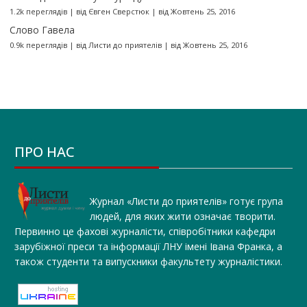
1.2k переглядів
|
від
Євген Сверстюк
|
від Жовтень 25, 2016
Слово Гавела
0.9k переглядів
|
від
Листи до приятелів
|
від Жовтень 25, 2016
ПРО НАС
Журнал «Листи до приятелів» готує група
людей, для яких жити означає творити.
Первинно це фахові журналісти, співробітники кафедри
зарубіжної преси та інформації ЛНУ імені Івана Франка, а
також студенти та випускники факультету журналістики.