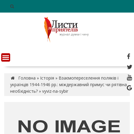
S
k
i
p
t
o
c
o
n
t
e
n
Головна
»
Історія
»
Взаємопереселення поляків і
t
українців 1944-1946 рр.: міждержавний примус чи рятівна
необхідність?
»
vyviz-na-sybir