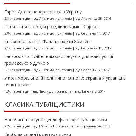
Ґарет Джонс повертається в Україну
2.8k переглядів
|
від
Листи до приятелів
|
від Листопад 28, 2016
Як питання свободи розділило Камю і Сартра
2.8k переглядів
|
від
Листи до приятелів
|
від Серпень 14, 2017
Інтерв’ю століття. Фаллачі проти Хомейні
2.1k переглядів
|
від
Листи до приятелів
|
від Березень 11, 2017
Facebook та Twitter використовують для маніпуляції
громадською думкою
1.7k переглядів
|
від
Листи до приятелів
|
від Серпень 12, 2017
У колі моральної й політичної сліпоти: Україна й українці в
очах поляків
1.3k перегляди
|
від
Листи до приятелів
|
від Липень 6, 2017
КЛАСИКА ПУБЛІЦИСТИКИ
Новочасна потуга: ідеї до філософії публіцистики
2.2k переглядів
|
від
Микола Шлемкевич
|
від Грудень 26, 2013
Свобода слова і культура думки