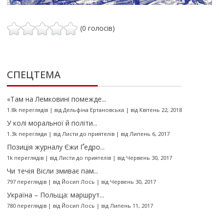
(0 голосів)
СПЕЦТЕМА
«Там на Лемковині помежде...
1.8k переглядів
|
від
Дельфіна Ертановська
|
від Квітень 22, 2018
У колі моральної й політи...
1.3k перегляди
|
від
Листи до приятелів
|
від Липень 6, 2017
Позиція журналу Єжи Ґедро...
1k переглядів
|
від
Листи до приятелів
|
від Червень 30, 2017
Чи течія Вісли змиває пам...
797 переглядів
|
від
Йосип Лось
|
від Червень 30, 2017
Україна – Польща: маршрут...
780 переглядів
|
від
Йосип Лось
|
від Липень 11, 2017