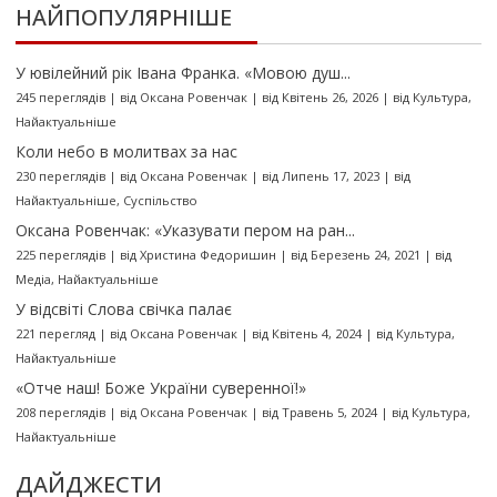
НАЙПОПУЛЯРНІШЕ
У ювілейний рік Івана Франка. «Мовою душ...
245 переглядів
|
від
Оксана Ровенчак
|
від Квітень 26, 2026
|
від
Культура
,
Найактуальніше
Коли небо в молитвах за нас
230 переглядів
|
від
Оксана Ровенчак
|
від Липень 17, 2023
|
від
Найактуальніше
,
Суспільство
Оксана Ровенчак: «Указувати пером на ран...
225 переглядів
|
від
Христина Федоришин
|
від Березень 24, 2021
|
від
Медіа
,
Найактуальніше
У відсвіті Слова свічка палає
221 перегляд
|
від
Оксана Ровенчак
|
від Квітень 4, 2024
|
від
Культура
,
Найактуальніше
«Отче наш! Боже України суверенної!»
208 переглядів
|
від
Оксана Ровенчак
|
від Травень 5, 2024
|
від
Культура
,
Найактуальніше
ДАЙДЖЕСТИ