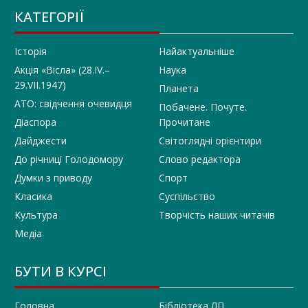
КАТЕГОРІЇ
Історія
Найактуальніше
Акція «Вісла» (28.IV.–
Наука
29.VII.1947)
Планета
АТО: свідчення очевидця
Побачене. Почуте.
Діаспора
Прочитане
Дайджести
Світоглядні орієнтири
До річниці Голодомору
Слово редактора
Думки з приводу
Спорт
Класика
Суспільство
Культура
Творчість наших читачів
Медіа
БУТИ В КУРСІ
Головна
Бібліотека ЛП