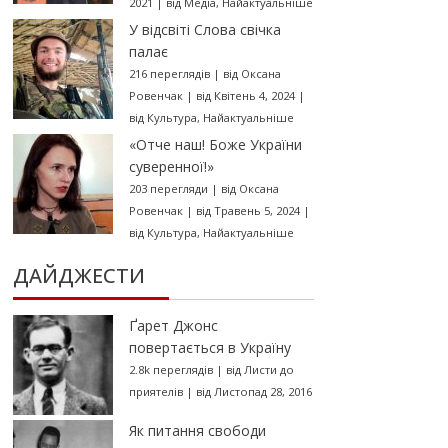
2021
|
від
Медіа
,
Найактуальніше
У відсвіті Слова свічка
палає
216 переглядів
|
від
Оксана
Ровенчак
|
від Квітень 4, 2024
|
від
Культура
,
Найактуальніше
«Отче наш! Боже України
суверенної!»
203 перегляди
|
від
Оксана
Ровенчак
|
від Травень 5, 2024
|
від
Культура
,
Найактуальніше
ДАЙДЖЕСТИ
Ґарет Джонс
повертається в Україну
2.8k переглядів
|
від
Листи до
приятелів
|
від Листопад 28, 2016
Як питання свободи