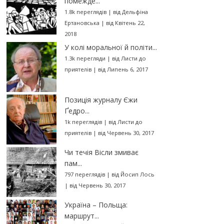
помежде...
1.8k переглядів
|
від
Дельфіна
Ертановська
|
від Квітень 22,
2018
У колі моральної й політи...
1.3k перегляди
|
від
Листи до
приятелів
|
від Липень 6, 2017
Позиція журналу Єжи
Ґедро...
1k переглядів
|
від
Листи до
приятелів
|
від Червень 30, 2017
Чи течія Вісли змиває
пам...
797 переглядів
|
від
Йосип Лось
|
від Червень 30, 2017
Україна – Польща:
маршрут...