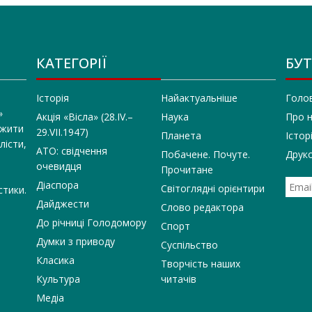
КАТЕГОРІЇ
БУТ
Історія
Найактуальніше
Голо
»
Акція «Вісла» (28.IV.–
Наука
Про 
 жити
29.VII.1947)
Планета
Істор
лісти,
АТО: свідчення
Побачене. Почуте.
Друко
очевидця
Прочитане
Діаспора
Світоглядні орієнтири
стики.
Дайджести
Слово редактора
До річниці Голодомору
Спорт
Думки з приводу
Суспільство
Класика
Творчість наших
Культура
читачів
Медіа