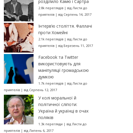
розділило Камю і Сартра
2.8k переглядів
|
від
Листи до
приятелів
|
від Серпень 14, 2017
Інтерв’ю століття. Фаллачі
проти Хомейні
2.1k переглядів
|
від
Листи до
приятелів
|
від Березень 11, 2017
Facebook та Twitter
використовують для
маніпуляції громадською
думкою
1.7k переглядів
|
від
Листи до
приятелів
|
від Серпень 12, 2017
У колі моральної й
політичної сліпоти:
Україна й українці в очах
поляків
1.3k перегляди
|
від
Листи до
приятелів
|
від Липень 6, 2017