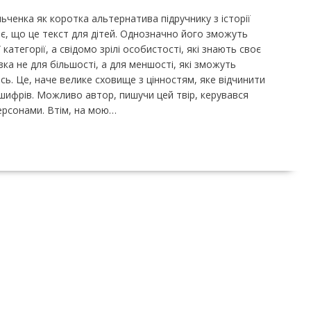
ьченка як коротка альтернатива підручнику з історії
ає, що це текст для дітей. Однозначно його зможуть
категорії, а свідомо зрілі особистості, які знають своє
азка не для більшості, а для меншості, які зможуть
сь. Це, наче велике сховище з цінностям, яке відчинити
 шифрів. Можливо автор, пишучи цей твір, керувався
ерсонами. Втім, на мою…