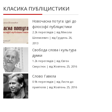
КЛАСИКА ПУБЛІЦИСТИКИ
Новочасна потуга: ідеї до
філософії публіцистики
2.2k переглядів
|
від
Микола
Шлемкевич
|
від Грудень 26,
2013
Свобода слова і культура
думки
1.2k переглядів
|
від
Євген
Сверстюк
|
від Жовтень 25, 2016
Слово Гавела
0.9k переглядів
|
від
Листи до
приятелів
|
від Жовтень 25, 2016