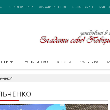
АС
ІСТОРІЯ ЖУРНАЛУ
ДРУКОВАНА ВЕРСІЯ
БІБЛІОТЕКА ЛП
ГАЛЕРЕ
ІЄНТИРИ
СУСПІЛЬСТВО
ІСТОРІЯ
КУЛЬТУРА
М
ьченко"
ИЛЬЧЕНКО