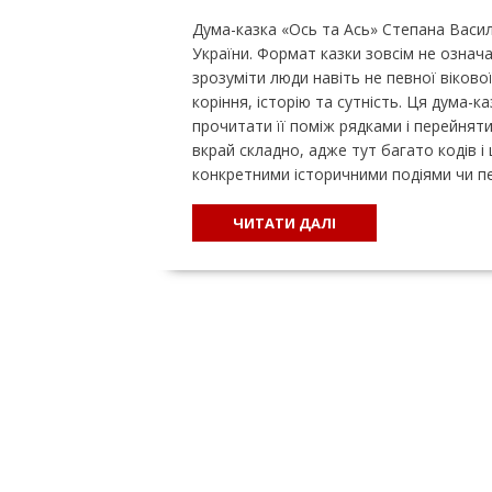
Дума-казка «Ось та Ась» Степана Васил
України. Формат казки зовсім не означ
зрозуміти люди навіть не певної вікової 
коріння, історію та сутність. Ця дума-к
прочитати її поміж рядками і перейняти
вкрай складно, адже тут багато кодів і
конкретними історичними подіями чи п
ЧИТАТИ ДАЛІ