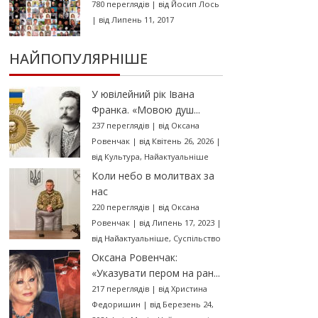
780 переглядів
|
від
Йосип Лось
|
від Липень 11, 2017
НАЙПОПУЛЯРНІШЕ
У ювілейний рік Івана
Франка. «Мовою душ...
237 переглядів
|
від
Оксана
Ровенчак
|
від Квітень 26, 2026
|
від
Культура
,
Найактуальніше
Коли небо в молитвах за
нас
220 переглядів
|
від
Оксана
Ровенчак
|
від Липень 17, 2023
|
від
Найактуальніше
,
Суспільство
Оксана Ровенчак:
«Указувати пером на ран...
217 переглядів
|
від
Христина
Федоришин
|
від Березень 24,