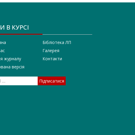
И В КУРСІ
вна
Бібліотека ЛП
нас
Галерея
ія журналу
Контакти
вана версія