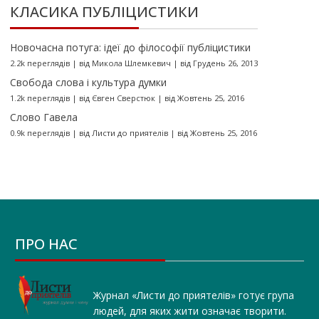
КЛАСИКА ПУБЛІЦИСТИКИ
Новочасна потуга: ідеї до філософії публіцистики
2.2k переглядів
|
від
Микола Шлемкевич
|
від Грудень 26, 2013
Свобода слова і культура думки
1.2k переглядів
|
від
Євген Сверстюк
|
від Жовтень 25, 2016
Слово Гавела
0.9k переглядів
|
від
Листи до приятелів
|
від Жовтень 25, 2016
ПРО НАС
Журнал «Листи до приятелів» готує група
людей, для яких жити означає творити.