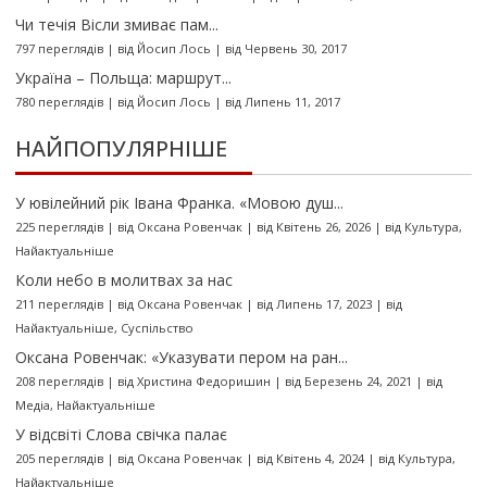
Чи течія Вісли змиває пам...
797 переглядів
|
від
Йосип Лось
|
від Червень 30, 2017
Україна – Польща: маршрут...
780 переглядів
|
від
Йосип Лось
|
від Липень 11, 2017
НАЙПОПУЛЯРНІШЕ
У ювілейний рік Івана Франка. «Мовою душ...
225 переглядів
|
від
Оксана Ровенчак
|
від Квітень 26, 2026
|
від
Культура
,
Найактуальніше
Коли небо в молитвах за нас
211 переглядів
|
від
Оксана Ровенчак
|
від Липень 17, 2023
|
від
Найактуальніше
,
Суспільство
Оксана Ровенчак: «Указувати пером на ран...
208 переглядів
|
від
Христина Федоришин
|
від Березень 24, 2021
|
від
Медіа
,
Найактуальніше
У відсвіті Слова свічка палає
205 переглядів
|
від
Оксана Ровенчак
|
від Квітень 4, 2024
|
від
Культура
,
Найактуальніше