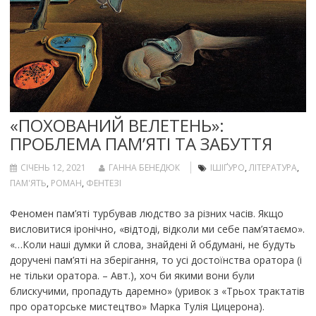
«ПОХОВАНИЙ ВЕЛЕТЕНЬ»:
ПРОБЛЕМА ПАМ’ЯТІ ТА ЗАБУТТЯ
СІЧЕНЬ 12, 2021
ГАННА БЕНЕДЮК
ІШІҐУРО
,
ЛІТЕРАТУРА
,
ПАМ'ЯТЬ
,
РОМАН
,
ФЕНТЕЗІ
Феномен пам’яті турбував людство за різних часів. Якщо
висловитися іронічно, «відтоді, відколи ми себе пам’ятаємо».
«…Коли наші думки й слова, знайдені й обдумані, не будуть
доручені пам’яті на зберігання, то усі достоїнства оратора (і
не тільки оратора. – Авт.), хоч би якими вони були
блискучими, пропадуть даремно» (уривок з «Трьох трактатів
про ораторське мистецтво» Марка Тулія Цицерона).