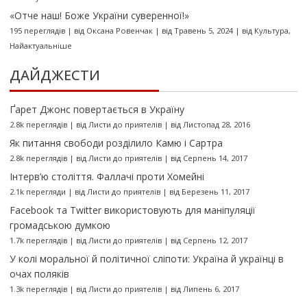
«Отче наш! Боже України суверенної!»
195 переглядів
|
від
Оксана Ровенчак
|
від Травень 5, 2024
|
від
Культура
,
Найактуальніше
ДАЙДЖЕСТИ
Ґарет Джонс повертається в Україну
2.8k переглядів
|
від
Листи до приятелів
|
від Листопад 28, 2016
Як питання свободи розділило Камю і Сартра
2.8k переглядів
|
від
Листи до приятелів
|
від Серпень 14, 2017
Інтерв’ю століття. Фаллачі проти Хомейні
2.1k перегляди
|
від
Листи до приятелів
|
від Березень 11, 2017
Facebook та Twitter використовують для маніпуляції
громадською думкою
1.7k переглядів
|
від
Листи до приятелів
|
від Серпень 12, 2017
У колі моральної й політичної сліпоти: Україна й українці в
очах поляків
1.3k переглядів
|
від
Листи до приятелів
|
від Липень 6, 2017