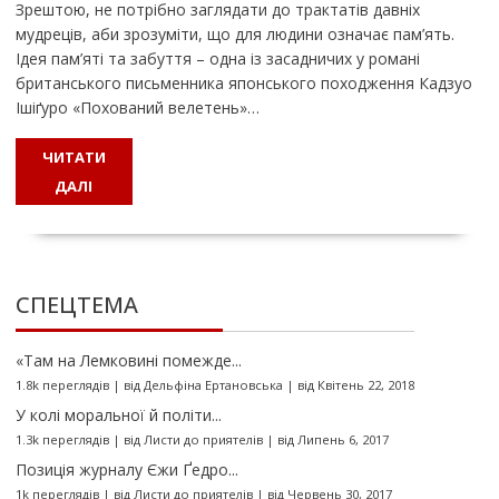
Зрештою, не потрібно заглядати до трактатів давніх
мудреців, аби зрозуміти, що для людини означає пам’ять.
Ідея пам’яті та забуття – одна із засадничих у романі
британського письменника японського походження Кадзуо
Ішіґуро «Похований велетень»…
ЧИТАТИ
ДАЛІ
СПЕЦТЕМА
«Там на Лемковині помежде...
1.8k переглядів
|
від
Дельфіна Ертановська
|
від Квітень 22, 2018
У колі моральної й політи...
1.3k переглядів
|
від
Листи до приятелів
|
від Липень 6, 2017
Позиція журналу Єжи Ґедро...
1k переглядів
|
від
Листи до приятелів
|
від Червень 30, 2017