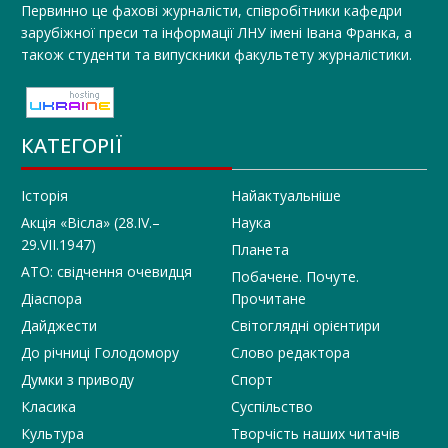
Первинно це фахові журналісти, співробітники кафедри
зарубіжної преси та інформації ЛНУ імені Івана Франка, а
також студенти та випускники факультету журналістики.
КАТЕГОРІЇ
Історія
Найактуальніше
Акція «Вісла» (28.IV.–
Наука
29.VII.1947)
Планета
АТО: свідчення очевидця
Побачене. Почуте.
Діаспора
Прочитане
Дайджести
Світоглядні орієнтири
До річниці Голодомору
Слово редактора
Думки з приводу
Спорт
Класика
Суспільство
Культура
Творчість наших читачів