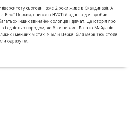
ніверситету сьогодні, вже 2 роки живе в Скандинавії. А
з Білої Церкви, вчився в НУХТі й одного дня зробив
багатьох інших звичайних хлопців і дівчат. Це історія про
ю і єдність з народом, де б ти не жив. Багато Майданів
иких і менших містах. У Білій Церкві біля мерії теж стояв
хали одразу на…