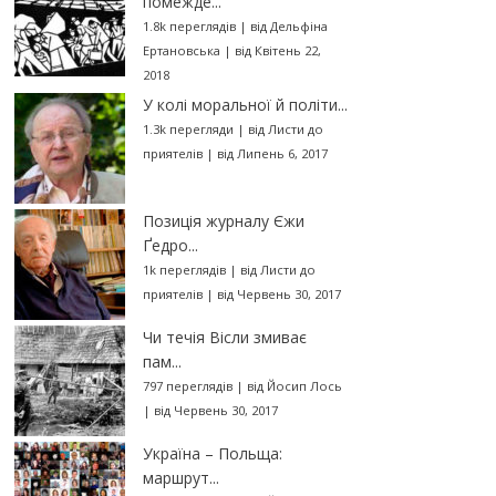
помежде...
1.8k переглядів
|
від
Дельфіна
Ертановська
|
від Квітень 22,
2018
У колі моральної й політи...
1.3k перегляди
|
від
Листи до
приятелів
|
від Липень 6, 2017
Позиція журналу Єжи
Ґедро...
1k переглядів
|
від
Листи до
приятелів
|
від Червень 30, 2017
Чи течія Вісли змиває
пам...
797 переглядів
|
від
Йосип Лось
|
від Червень 30, 2017
Україна – Польща:
маршрут...