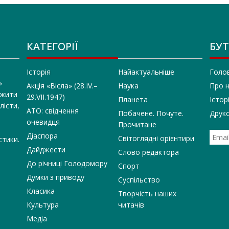
КАТЕГОРІЇ
БУТ
Історія
Найактуальніше
Голо
»
Акція «Вісла» (28.IV.–
Наука
Про 
 жити
29.VII.1947)
Планета
Істор
лісти,
АТО: свідчення
Побачене. Почуте.
Друко
очевидця
Прочитане
Діаспора
Світоглядні орієнтири
стики.
Дайджести
Слово редактора
До річниці Голодомору
Спорт
Думки з приводу
Суспільство
Класика
Творчість наших
Культура
читачів
Медіа