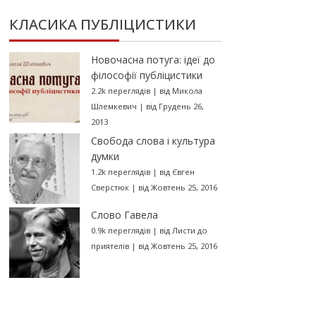
КЛАСИКА ПУБЛІЦИСТИКИ
Новочасна потуга: ідеї до
філософії публіцистики
2.2k переглядів
|
від
Микола
Шлемкевич
|
від Грудень 26,
2013
Свобода слова і культура
думки
1.2k переглядів
|
від
Євген
Сверстюк
|
від Жовтень 25, 2016
Слово Гавела
0.9k переглядів
|
від
Листи до
приятелів
|
від Жовтень 25, 2016