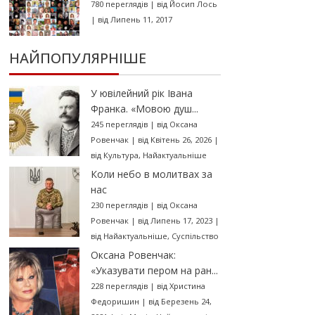
780 переглядів
|
від
Йосип Лось
|
від Липень 11, 2017
НАЙПОПУЛЯРНІШЕ
У ювілейний рік Івана
Франка. «Мовою душ...
245 переглядів
|
від
Оксана
Ровенчак
|
від Квітень 26, 2026
|
від
Культура
,
Найактуальніше
Коли небо в молитвах за
нас
230 переглядів
|
від
Оксана
Ровенчак
|
від Липень 17, 2023
|
від
Найактуальніше
,
Суспільство
Оксана Ровенчак:
«Указувати пером на ран...
228 переглядів
|
від
Христина
Федоришин
|
від Березень 24,