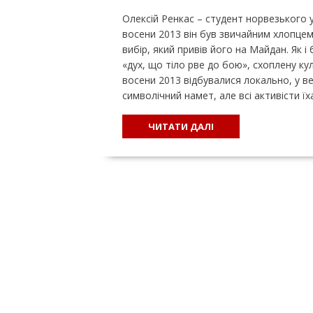
Олексій Ренкас – студент норвезького у
восени 2013 він був звичайним хлопцем 
вибір, який привів його на Майдан. Як і 
«дух, що тіло рве до бою», схоплену кул
восени 2013 відбувалися локально, у вел
символічний намет, але всі активісти ї
ЧИТАТИ ДАЛІ