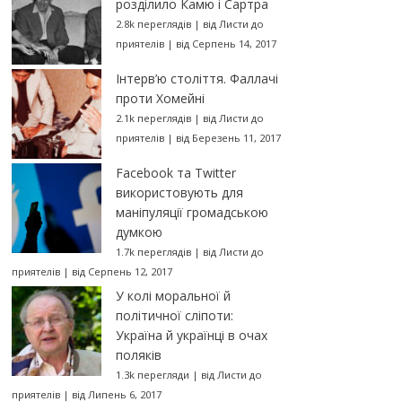
розділило Камю і Сартра
2.8k переглядів
|
від
Листи до
приятелів
|
від Серпень 14, 2017
Інтерв’ю століття. Фаллачі
проти Хомейні
2.1k переглядів
|
від
Листи до
приятелів
|
від Березень 11, 2017
Facebook та Twitter
використовують для
маніпуляції громадською
думкою
1.7k переглядів
|
від
Листи до
приятелів
|
від Серпень 12, 2017
У колі моральної й
політичної сліпоти:
Україна й українці в очах
поляків
1.3k перегляди
|
від
Листи до
приятелів
|
від Липень 6, 2017