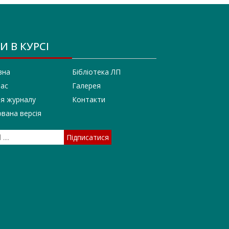
И В КУРСІ
вна
Бібліотека ЛП
нас
Галерея
ія журналу
Контакти
вана версія