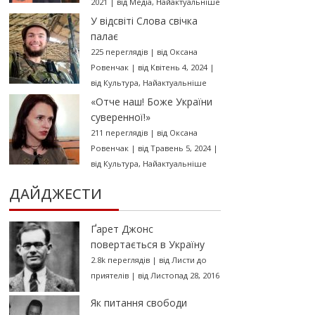
2021
|
від
Медіа
,
Найактуальніше
У відсвіті Слова свічка
палає
225 переглядів
|
від
Оксана
Ровенчак
|
від Квітень 4, 2024
|
від
Культура
,
Найактуальніше
«Отче наш! Боже України
суверенної!»
211 переглядів
|
від
Оксана
Ровенчак
|
від Травень 5, 2024
|
від
Культура
,
Найактуальніше
ДАЙДЖЕСТИ
Ґарет Джонс
повертається в Україну
2.8k переглядів
|
від
Листи до
приятелів
|
від Листопад 28, 2016
Як питання свободи