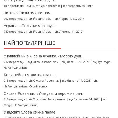
1k переглядів
|
від
Листи до приятелів
|
від Червень 30, 2017
Чи течія Вісли змиває пам...
797 переглядів
|
від
Йосип Лось
|
від Червень 30, 2017
Україна – Польща: маршрут...
780 переглядів
|
від
Йосип Лось
|
від Липень 11, 2017
НАЙПОПУЛЯРНІШЕ
У ювілейний рік Івана Франка. «Мовою душ...
232 перегляди
|
від
Оксана Ровенчак
|
від Квітень 26, 2026
|
від
Культура
,
Найактуальніше
Коли небо в молитвах за нас
218 переглядів
|
від
Оксана Ровенчак
|
від Липень 17, 2023
|
від
Найактуальніше
,
Суспільство
Оксана Ровенчак: «Указувати пером на ран...
216 переглядів
|
від
Христина Федоришин
|
від Березень 24, 2021
|
від
Медіа
,
Найактуальніше
У відсвіті Слова свічка палає
213 переглядів
|
від
Оксана Ровенчак
|
від Квітень 4, 2024
|
від
Культура
,