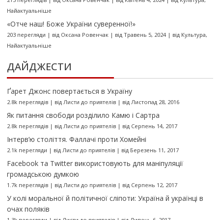
Найактуальніше
«Отче наш! Боже України суверенної!»
203 перегляди
|
від
Оксана Ровенчак
|
від Травень 5, 2024
|
від
Культура
,
Найактуальніше
ДАЙДЖЕСТИ
Ґарет Джонс повертається в Україну
2.8k переглядів
|
від
Листи до приятелів
|
від Листопад 28, 2016
Як питання свободи розділило Камю і Сартра
2.8k переглядів
|
від
Листи до приятелів
|
від Серпень 14, 2017
Інтерв’ю століття. Фаллачі проти Хомейні
2.1k перегляди
|
від
Листи до приятелів
|
від Березень 11, 2017
Facebook та Twitter використовують для маніпуляції
громадською думкою
1.7k переглядів
|
від
Листи до приятелів
|
від Серпень 12, 2017
У колі моральної й політичної сліпоти: Україна й українці в
очах поляків
1.3k перегляди
|
від
Листи до приятелів
|
від Липень 6, 2017