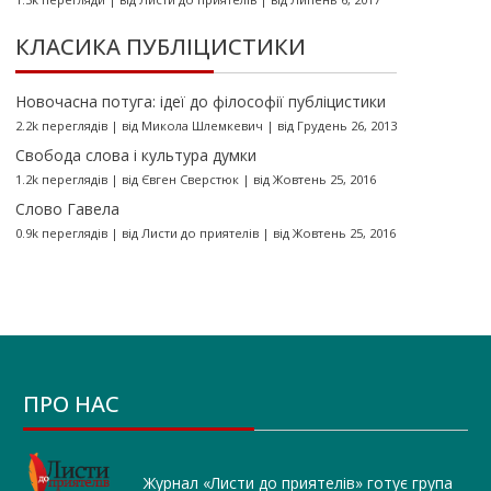
КЛАСИКА ПУБЛІЦИСТИКИ
Новочасна потуга: ідеї до філософії публіцистики
2.2k переглядів
|
від
Микола Шлемкевич
|
від Грудень 26, 2013
Свобода слова і культура думки
1.2k переглядів
|
від
Євген Сверстюк
|
від Жовтень 25, 2016
Слово Гавела
0.9k переглядів
|
від
Листи до приятелів
|
від Жовтень 25, 2016
ПРО НАС
Журнал «Листи до приятелів» готує група