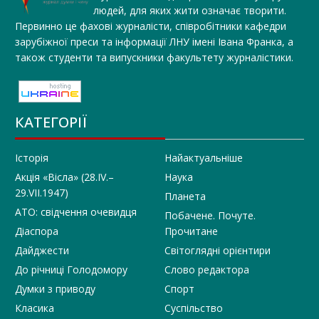
людей, для яких жити означає творити.
Первинно це фахові журналісти, співробітники кафедри
зарубіжної преси та інформації ЛНУ імені Івана Франка, а
також студенти та випускники факультету журналістики.
КАТЕГОРІЇ
Історія
Найактуальніше
Акція «Вісла» (28.IV.–
Наука
29.VII.1947)
Планета
АТО: свідчення очевидця
Побачене. Почуте.
Діаспора
Прочитане
Дайджести
Світоглядні орієнтири
До річниці Голодомору
Слово редактора
Думки з приводу
Спорт
Класика
Суспільство