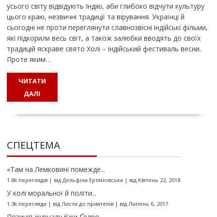
усього світу відвідують Індію, аби глибоко відчути культуру
цього краю, незвичні традиції та вірування. Українці й
сьогодні не проти переглянути славнозвісні індійські фільми,
які підкорили весь світ, а також залюбки вводять до своїх
традицій яскраве свято Холі – індійський фестиваль весни.
Проте яким…
ЧИТАТИ
ДАЛІ
СПЕЦТЕМА
«Там на Лемковині помежде...
1.8k переглядів
|
від
Дельфіна Ертановська
|
від Квітень 22, 2018
У колі моральної й політи...
1.3k перегляди
|
від
Листи до приятелів
|
від Липень 6, 2017
Позиція журналу Єжи Ґедро...