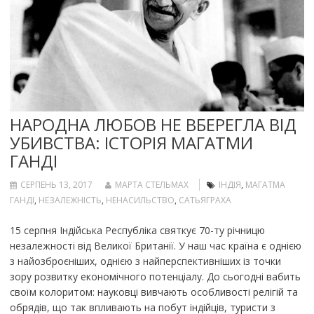
НАРОДНА ЛЮБОВ НЕ ВБЕРЕГЛА ВІД
УБИВСТВА: ІСТОРІЯ МАГАТМИ
ГАНДІ
СЕРПЕНЬ 13, 2017
МАРТА СТЕЛЬМАХ
ІНДІЯ
,
МАГАТМА
ГАНДІ
,
НЕЗАЛЕЖНІСТЬ
,
НЕНАСИЛЬСТВО
,
САТЬЯГРАХА
15 серпня Індійська Республіка святкує 70-ту річницю
незалежності від Великої Британії. У наш час країна є однією
з найозброєніших, однією з найперспективніших із точки
зору розвитку економічного потенціалу. До сьогодні вабить
своїм колоритом: науковці вивчають особливості релігій та
обрядів, що так впливають на побут індійців, туристи з