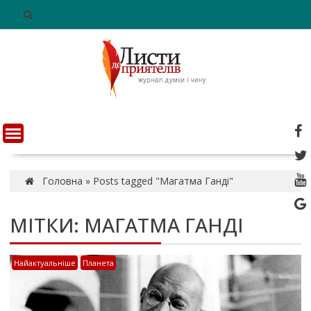
S
k
i
p
t
o
c
o
n
t
e
n
Головна
»
Posts tagged "Магатма Ганді"
t
МІТКИ: МАГАТМА ГАНДІ
Найактуальніше
Планета