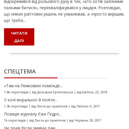
відокремився від рольового руху в тих, «хто хотів залізними
палками битися», перекваліфікувався у лицаря. Розповідає,
що ніяких раптових рішень не ухвалював, а «просто вирішив,
що треба…
ЧИТАТИ
ДАЛІ
СПЕЦТЕМА
«Там на Лемковині помежде...
1.8k переглядів
|
від
Дельфіна Ертановська
|
від Квітень 22, 2018
У колі моральної й політи...
1.3k перегляди
|
від
Листи до приятелів
|
від Липень 6, 2017
Позиція журналу Єжи Ґедро...
1k переглядів
|
від
Листи до приятелів
|
від Червень 30, 2017
Чи течія Вісли змиває пам...