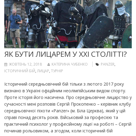
ЯК БУТИ ЛИЦАРЕМ У ХХІ СТОЛІТТІ?
ЖОВТЕНЬ 12, 2018
КАТЕРИНА ЧУБЕНКО
PANZER
,
ІСТОРИЧНИЙ БІЙ
,
ЛИЦАР
,
ТУРНІР
Історичний середньовічний бій тільки з лютого 2017 року
визнано в Україні офіційним неолімпійським видом спорту.
Проте історія його насичена. Про середньовічне лицарство у
сучасності мені розповів Сергій Прокопенко – керівник клубу
середньовічної піхоти «Panzer» (м. Біла Церква), який у цій
справі понад десять років. Військовий за професією та
практичний психолог у професійному ліцеї на роботі – Сергій
починав рольовиком, а згодом, коли історичний бій