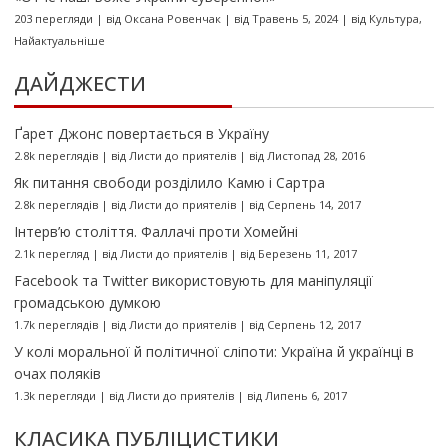
203 перегляди
|
від
Оксана Ровенчак
|
від Травень 5, 2024
|
від
Культура
,
Найактуальніше
ДАЙДЖЕСТИ
Ґарет Джонс повертається в Україну
2.8k переглядів
|
від
Листи до приятелів
|
від Листопад 28, 2016
Як питання свободи розділило Камю і Сартра
2.8k переглядів
|
від
Листи до приятелів
|
від Серпень 14, 2017
Інтерв’ю століття. Фаллачі проти Хомейні
2.1k перегляд
|
від
Листи до приятелів
|
від Березень 11, 2017
Facebook та Twitter використовують для маніпуляції
громадською думкою
1.7k переглядів
|
від
Листи до приятелів
|
від Серпень 12, 2017
У колі моральної й політичної сліпоти: Україна й українці в
очах поляків
1.3k перегляди
|
від
Листи до приятелів
|
від Липень 6, 2017
КЛАСИКА ПУБЛІЦИСТИКИ