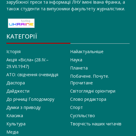
зарубіжної преси та інформації ЛНУ імені Івана Франка, а
також студенти та випускники факультету журналістики.
КАТЕГОРІЇ
Історія
Найактуальніше
Акція «Вісла» (28.IV.–
Наука
29.VII.1947)
Планета
АТО: свідчення очевидця
Побачене. Почуте.
Діаспора
Прочитане
Дайджести
Світоглядні орієнтири
До річниці Голодомору
Слово редактора
Думки з приводу
Спорт
Класика
Суспільство
Культура
Творчість наших читачів
Медіа