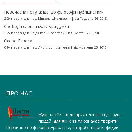
Новочасна потуга: ідеї до філософії публіцистики
2.2k переглядів
|
від
Микола Шлемкевич
|
від Грудень 26, 2013
Свобода слова і культура думки
1.2k переглядів
|
від
Євген Сверстюк
|
від Жовтень 25, 2016
Слово Гавела
0.9k переглядів
|
від
Листи до приятелів
|
від Жовтень 25, 2016
ПРО НАС
Журнал «Листи до приятелів» готує група
людей, для яких жити означає творити.
Первинно це фахові журналісти, співробітники кафедри