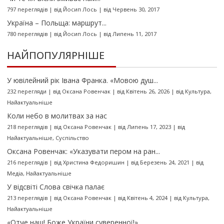
797 переглядів
|
від
Йосип Лось
|
від Червень 30, 2017
Україна – Польща: маршрут...
780 переглядів
|
від
Йосип Лось
|
від Липень 11, 2017
НАЙПОПУЛЯРНІШЕ
У ювілейний рік Івана Франка. «Мовою душ...
232 перегляди
|
від
Оксана Ровенчак
|
від Квітень 26, 2026
|
від
Культура
,
Найактуальніше
Коли небо в молитвах за нас
218 переглядів
|
від
Оксана Ровенчак
|
від Липень 17, 2023
|
від
Найактуальніше
,
Суспільство
Оксана Ровенчак: «Указувати пером на ран...
216 переглядів
|
від
Христина Федоришин
|
від Березень 24, 2021
|
від
Медіа
,
Найактуальніше
У відсвіті Слова свічка палає
213 переглядів
|
від
Оксана Ровенчак
|
від Квітень 4, 2024
|
від
Культура
,
Найактуальніше
«Отче наш! Боже України суверенної!»