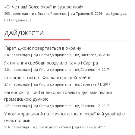
«Отче наш! Боже України суверенної!»
203 перегляди
|
від
Оксана Ровенчак
|
від Травень 5, 2024
|
від
Культура
,
Найактуальніше
ДАЙДЖЕСТИ
Ґарет Джонс повертається в Україну
2.8k переглядів
|
від
Листи до приятелів
|
від Листопад 28, 2016
Як питання свободи розділило Камю і Сартра
2.8k переглядів
|
від
Листи до приятелів
|
від Серпень 14, 2017
Інтерв’ю століття. Фаллачі проти Хомейні
2.1k переглядів
|
від
Листи до приятелів
|
від Березень 11, 2017
Facebook та Twitter використовують для маніпуляції
громадською думкою
1.7k переглядів
|
від
Листи до приятелів
|
від Серпень 12, 2017
У колі моральної й політичної сліпоти: Україна й українці в
очах поляків
1.3k перегляди
|
від
Листи до приятелів
|
від Липень 6, 2017