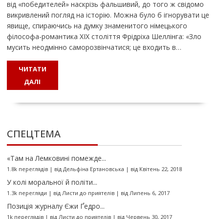
від «победителей» наскрізь фальшивий, до того ж свідомо
викривлений погляд на історію. Можна було б ігнорувати це
явище, спираючись на думку знаменитого німецького
філософа-романтика ХIХ століття Фрідріха Шеллінга: «Зло
мусить неодмінно саморозвінчатися; це входить в…
ЧИТАТИ
ДАЛІ
СПЕЦТЕМА
«Там на Лемковині помежде...
1.8k переглядів
|
від
Дельфіна Ертановська
|
від Квітень 22, 2018
У колі моральної й політи...
1.3k перегляди
|
від
Листи до приятелів
|
від Липень 6, 2017
Позиція журналу Єжи Ґедро...
1k переглядів
|
від
Листи до приятелів
|
від Червень 30, 2017