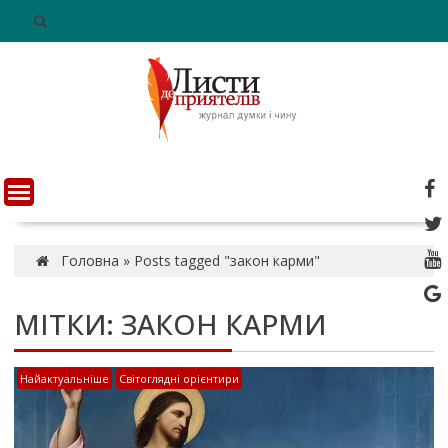
S
k
i
p
t
o
c
o
n
t
e
n
Головна
»
Posts tagged "закон карми"
t
МІТКИ: ЗАКОН КАРМИ
Найактуальніше
Світоглядні орієнтири