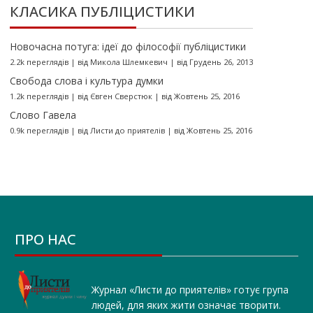
КЛАСИКА ПУБЛІЦИСТИКИ
Новочасна потуга: ідеї до філософії публіцистики
2.2k переглядів
|
від
Микола Шлемкевич
|
від Грудень 26, 2013
Свобода слова і культура думки
1.2k переглядів
|
від
Євген Сверстюк
|
від Жовтень 25, 2016
Слово Гавела
0.9k переглядів
|
від
Листи до приятелів
|
від Жовтень 25, 2016
ПРО НАС
Журнал «Листи до приятелів» готує група
людей, для яких жити означає творити.