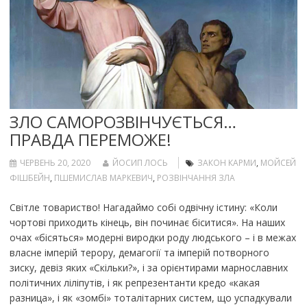
ЗЛО САМОРОЗВІНЧУЄТЬСЯ…
ПРАВДА ПЕРЕМОЖЕ!
ЧЕРВЕНЬ 20, 2020
ЙОСИП ЛОСЬ
ЗАКОН КАРМИ
,
МОЙСЕЙ
ФІШБЕЙН
,
ПШЕМИСЛАВ МАРКЕВИЧ
,
РОЗВІНЧАННЯ ЗЛА
Світле товариство! Нагадаймо собі одвічну істину: «Коли
чортові приходить кінець, він починає біситися». На наших
очах «бісяться» модерні виродки роду людського – і в межах
власне імперій терору, демагогії та імперій потворного
зиску, девіз яких «Скільки?», і за орієнтирами марнославних
політичних ліліпутів, і як репрезентанти кредо «какая
разница», і як «зомбі» тоталітарних систем, що успадкували