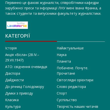
Первинно це фахові журналісти, співробітники кафедри
зарубіжної преси та інформації ЛНУ імені Івана Франка, а
також студенти та випускники факультету журналістики.
КАТЕГОРІЇ
Історія
Найактуальніше
Акція «Вісла» (28.IV.–
Наука
29.VII.1947)
Планета
АТО: свідчення очевидця
Побачене. Почуте.
Діаспора
Прочитане
Дайджести
Світоглядні орієнтири
До річниці Голодомору
Слово редактора
Думки з приводу
Спорт
Класика
Суспільство
Культура
Творчість наших читачів