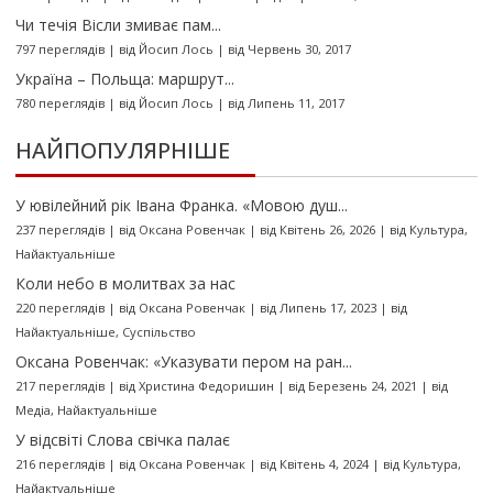
Чи течія Вісли змиває пам...
797 переглядів
|
від
Йосип Лось
|
від Червень 30, 2017
Україна – Польща: маршрут...
780 переглядів
|
від
Йосип Лось
|
від Липень 11, 2017
НАЙПОПУЛЯРНІШЕ
У ювілейний рік Івана Франка. «Мовою душ...
237 переглядів
|
від
Оксана Ровенчак
|
від Квітень 26, 2026
|
від
Культура
,
Найактуальніше
Коли небо в молитвах за нас
220 переглядів
|
від
Оксана Ровенчак
|
від Липень 17, 2023
|
від
Найактуальніше
,
Суспільство
Оксана Ровенчак: «Указувати пером на ран...
217 переглядів
|
від
Христина Федоришин
|
від Березень 24, 2021
|
від
Медіа
,
Найактуальніше
У відсвіті Слова свічка палає
216 переглядів
|
від
Оксана Ровенчак
|
від Квітень 4, 2024
|
від
Культура
,
Найактуальніше