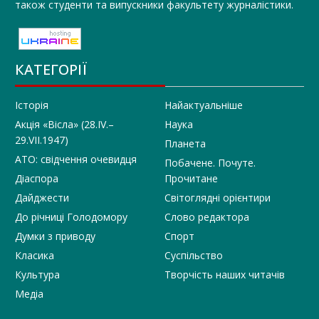
також студенти та випускники факультету журналістики.
КАТЕГОРІЇ
Історія
Найактуальніше
Акція «Вісла» (28.IV.–
Наука
29.VII.1947)
Планета
АТО: свідчення очевидця
Побачене. Почуте.
Діаспора
Прочитане
Дайджести
Світоглядні орієнтири
До річниці Голодомору
Слово редактора
Думки з приводу
Спорт
Класика
Суспільство
Культура
Творчість наших читачів
Медіа