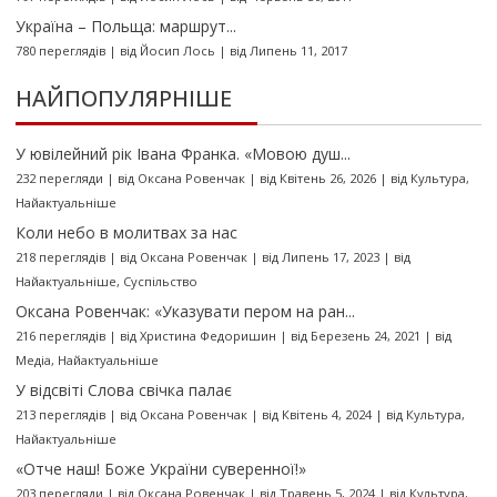
Україна – Польща: маршрут...
780 переглядів
|
від
Йосип Лось
|
від Липень 11, 2017
НАЙПОПУЛЯРНІШЕ
У ювілейний рік Івана Франка. «Мовою душ...
232 перегляди
|
від
Оксана Ровенчак
|
від Квітень 26, 2026
|
від
Культура
,
Найактуальніше
Коли небо в молитвах за нас
218 переглядів
|
від
Оксана Ровенчак
|
від Липень 17, 2023
|
від
Найактуальніше
,
Суспільство
Оксана Ровенчак: «Указувати пером на ран...
216 переглядів
|
від
Христина Федоришин
|
від Березень 24, 2021
|
від
Медіа
,
Найактуальніше
У відсвіті Слова свічка палає
213 переглядів
|
від
Оксана Ровенчак
|
від Квітень 4, 2024
|
від
Культура
,
Найактуальніше
«Отче наш! Боже України суверенної!»
203 перегляди
|
від
Оксана Ровенчак
|
від Травень 5, 2024
|
від
Культура
,