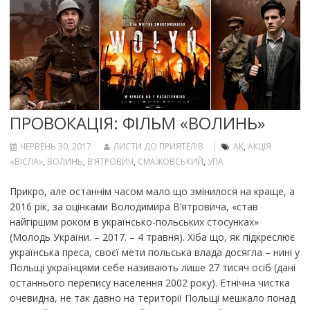
ПРОВОКАЦІЯ: ФІЛЬМ «ВОЛИНЬ»
ЧЕРВЕНЬ 30, 2017
ЛИСТИ ДО ПРИЯТЕЛІВ
АК
,
АКЦІЯ
«ВІСЛА»
,
ВОЛИНЬ
,
В’ЯТРОВИЧ
,
СМАЖОВСЬКИЙ
,
УПА
Прикро, але останнім часом мало що змінилося на краще, а
2016 рік, за оцінками Володимира В’ятровича, «став
найгіршим роком в українсько-польських стосунках»
(Молодь України. – 2017. – 4 травня). Хіба що, як підкреслює
українська преса, своєї мети польська влада досягла – нині у
Польщі українцями себе називають лише 27 тисяч осіб (дані
останнього перепису населення 2002 року). Етнічна чистка
очевидна, не так давно на території Польщі мешкало понад