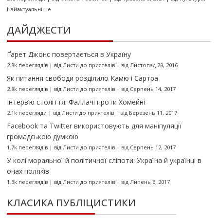
Найактуальніше
ДАЙДЖЕСТИ
Ґарет Джонс повертається в Україну
2.8k переглядів
|
від
Листи до приятелів
|
від Листопад 28, 2016
Як питання свободи розділило Камю і Сартра
2.8k переглядів
|
від
Листи до приятелів
|
від Серпень 14, 2017
Інтерв’ю століття. Фаллачі проти Хомейні
2.1k перегляди
|
від
Листи до приятелів
|
від Березень 11, 2017
Facebook та Twitter використовують для маніпуляції
громадською думкою
1.7k переглядів
|
від
Листи до приятелів
|
від Серпень 12, 2017
У колі моральної й політичної сліпоти: Україна й українці в
очах поляків
1.3k переглядів
|
від
Листи до приятелів
|
від Липень 6, 2017
КЛАСИКА ПУБЛІЦИСТИКИ