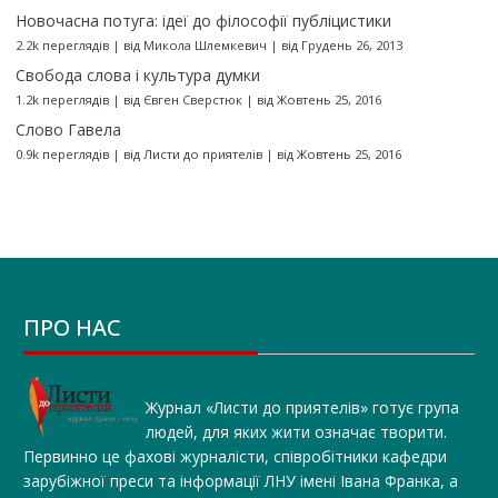
Новочасна потуга: ідеї до філософії публіцистики
2.2k переглядів
|
від
Микола Шлемкевич
|
від Грудень 26, 2013
Свобода слова і культура думки
1.2k переглядів
|
від
Євген Сверстюк
|
від Жовтень 25, 2016
Слово Гавела
0.9k переглядів
|
від
Листи до приятелів
|
від Жовтень 25, 2016
ПРО НАС
Журнал «Листи до приятелів» готує група
людей, для яких жити означає творити.
Первинно це фахові журналісти, співробітники кафедри
зарубіжної преси та інформації ЛНУ імені Івана Франка, а