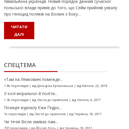
півмільйона українців. Новий порядок денний сучасної
польської влади привів до того, що Сейм прийняв ухвалу
про геноцид поляків на Волині з боку…
ЧИТАТИ
ДАЛІ
СПЕЦТЕМА
«Там на Лемковині помежде...
1.8k переглядів
|
від
Дельфіна Ертановська
|
від Квітень 22, 2018
У колі моральної й політи...
1.3k переглядів
|
від
Листи до приятелів
|
від Липень 6, 2017
Позиція журналу Єжи Ґедро...
1k переглядів
|
від
Листи до приятелів
|
від Червень 30, 2017
Чи течія Вісли змиває пам...
797 переглядів
|
від
Йосип Лось
|
від Червень 30, 2017