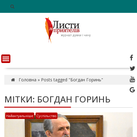
S
k
i
p
t
o
c
o
n
t
e
n
Головна
»
Posts tagged "Богдан Горинь"
t
МІТКИ: БОГДАН ГОРИНЬ
Найактуальніше
Суспільство