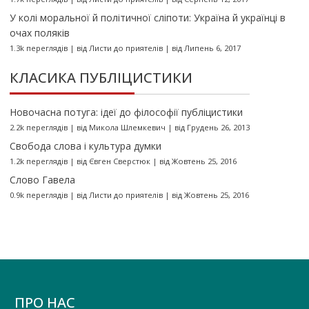
У колі моральної й політичної сліпоти: Україна й українці в
очах поляків
1.3k переглядів
|
від
Листи до приятелів
|
від Липень 6, 2017
КЛАСИКА ПУБЛІЦИСТИКИ
Новочасна потуга: ідеї до філософії публіцистики
2.2k переглядів
|
від
Микола Шлемкевич
|
від Грудень 26, 2013
Свобода слова і культура думки
1.2k переглядів
|
від
Євген Сверстюк
|
від Жовтень 25, 2016
Слово Гавела
0.9k переглядів
|
від
Листи до приятелів
|
від Жовтень 25, 2016
ПРО НАС