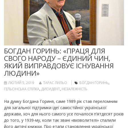
БОГДАН ГОРИНЬ: «ПРАЦЯ ДЛЯ
СВОГО НАРОДУ – ЄДИНИЙ ЧИН,
ЯКИЙ ВИПРАВДОВУЄ ІСНУВАННЯ
ЛЮДИНИ»
ЛЮТИЙ 5, 2019
ТАРАС ЛИЛЬО
БОГДАН ГОРИНЬ
,
ГЕЛЬСІНСЬКА СПІЛКА
,
ДИСИДЕНТ
,
НЕЗАЛЕЖНІСТЬ
На думку Богдана Гориня, саме 1989 рік став переломним
для загальної підтримки ідеї самостійної української
держави, хоч для нього самого усе почалося п’ятдесят років
до того, у 1939-му, коли так звані «визволителі» спалили
його дитячі книжки. Про етапи становлення української