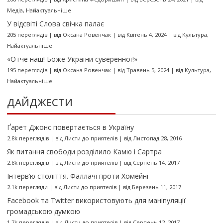
Медіа
,
Найактуальніше
У відсвіті Слова свічка палає
205 переглядів
|
від
Оксана Ровенчак
|
від Квітень 4, 2024
|
від
Культура
,
Найактуальніше
«Отче наш! Боже України суверенної!»
195 переглядів
|
від
Оксана Ровенчак
|
від Травень 5, 2024
|
від
Культура
,
Найактуальніше
ДАЙДЖЕСТИ
Ґарет Джонс повертається в Україну
2.8k переглядів
|
від
Листи до приятелів
|
від Листопад 28, 2016
Як питання свободи розділило Камю і Сартра
2.8k переглядів
|
від
Листи до приятелів
|
від Серпень 14, 2017
Інтерв’ю століття. Фаллачі проти Хомейні
2.1k перегляди
|
від
Листи до приятелів
|
від Березень 11, 2017
Facebook та Twitter використовують для маніпуляції
громадською думкою
1.7k переглядів
|
від
Листи до приятелів
|
від Серпень 12, 2017