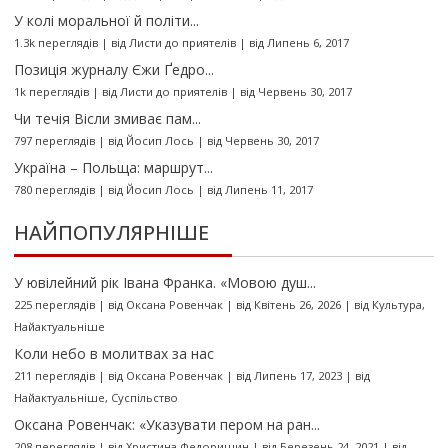
У колі моральної й політи...
1.3k переглядів
|
від
Листи до приятелів
|
від Липень 6, 2017
Позиція журналу Єжи Ґедро...
1k переглядів
|
від
Листи до приятелів
|
від Червень 30, 2017
Чи течія Вісли змиває пам...
797 переглядів
|
від
Йосип Лось
|
від Червень 30, 2017
Україна – Польща: маршрут...
780 переглядів
|
від
Йосип Лось
|
від Липень 11, 2017
НАЙПОПУЛЯРНІШЕ
У ювілейний рік Івана Франка. «Мовою душ...
225 переглядів
|
від
Оксана Ровенчак
|
від Квітень 26, 2026
|
від
Культура
,
Найактуальніше
Коли небо в молитвах за нас
211 переглядів
|
від
Оксана Ровенчак
|
від Липень 17, 2023
|
від
Найактуальніше
,
Суспільство
Оксана Ровенчак: «Указувати пером на ран...
208 переглядів
|
від
Христина Федоришин
|
від Березень 24, 2021
|
від