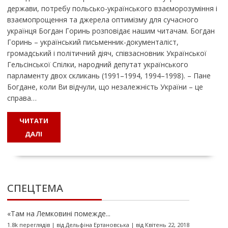
держави, потребу польсько-українського взаєморозуміння і
взаємопрощення та джерела оптимізму для сучасного
українця Богдан Горинь розповідає нашим читачам. Богдан
Горинь – український письменник-документаліст,
громадський і політичний діяч, співзасновник Української
Гельсінської Спілки, народний депутат українського
парламенту двох скликань (1991–1994, 1994–1998). – Пане
Богдане, коли Ви відчули, що незалежність України – це
справа…
ЧИТАТИ
ДАЛІ
СПЕЦТЕМА
«Там на Лемковині помежде...
1.8k переглядів
|
від
Дельфіна Ертановська
|
від Квітень 22, 2018