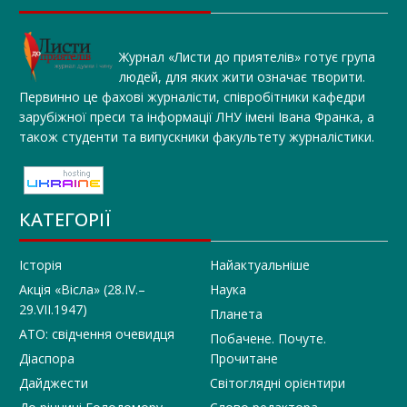
Журнал «Листи до приятелів» готує група
людей, для яких жити означає творити.
Первинно це фахові журналісти, співробітники кафедри
зарубіжної преси та інформації ЛНУ імені Івана Франка, а
також студенти та випускники факультету журналістики.
КАТЕГОРІЇ
Історія
Найактуальніше
Акція «Вісла» (28.IV.–
Наука
29.VII.1947)
Планета
АТО: свідчення очевидця
Побачене. Почуте.
Діаспора
Прочитане
Дайджести
Світоглядні орієнтири