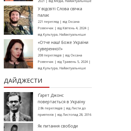
2021
|
від
Медіа
,
Найактуальніше
У відсвіті Слова свічка
палає
221 перегляд
|
від
Оксана
Ровенчак
|
від Квітень 4, 2024
|
від
Культура
,
Найактуальніше
«Отче наш! Боже України
суверенної!»
208 переглядів
|
від
Оксана
Ровенчак
|
від Травень 5, 2024
|
від
Культура
,
Найактуальніше
ДАЙДЖЕСТИ
Ґарет Джонс
повертається в Україну
2.8k переглядів
|
від
Листи до
приятелів
|
від Листопад 28, 2016
Як питання свободи