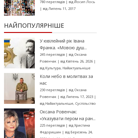
780 переглядів
|
від
Йосип Лось
|
від Липень 11, 2017
НАЙПОПУЛЯРНІШЕ
У ювілейний рік Івана
Франка. «Мовою душ...
245 переглядів
|
від
Оксана
Ровенчак
|
від Квітень 26, 2026
|
від
Культура
,
Найактуальніше
Коли небо в молитвах за
нас
230 переглядів
|
від
Оксана
Ровенчак
|
від Липень 17, 2023
|
від
Найактуальніше
,
Суспільство
Оксана Ровенчак:
«Указувати пером на ран...
225 переглядів
|
від
Христина
Федоришин
|
від Березень 24,