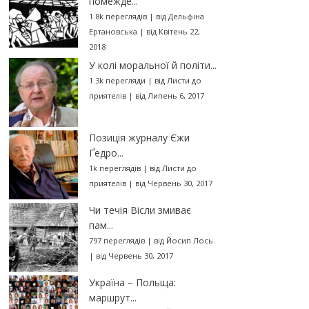
помежде...
1.8k переглядів
|
від
Дельфіна
Ертановська
|
від Квітень 22,
2018
У колі моральної й політи...
1.3k перегляди
|
від
Листи до
приятелів
|
від Липень 6, 2017
Позиція журналу Єжи
Ґедро...
1k переглядів
|
від
Листи до
приятелів
|
від Червень 30, 2017
Чи течія Вісли змиває
пам...
797 переглядів
|
від
Йосип Лось
|
від Червень 30, 2017
Україна – Польща:
маршрут...