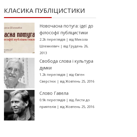
КЛАСИКА ПУБЛІЦИСТИКИ
Новочасна потуга: ідеї до
філософії публіцистики
2.2k переглядів
|
від
Микола
Шлемкевич
|
від Грудень 26,
2013
Свобода слова і культура
думки
1.2k переглядів
|
від
Євген
Сверстюк
|
від Жовтень 25, 2016
Слово Гавела
0.9k переглядів
|
від
Листи до
приятелів
|
від Жовтень 25, 2016