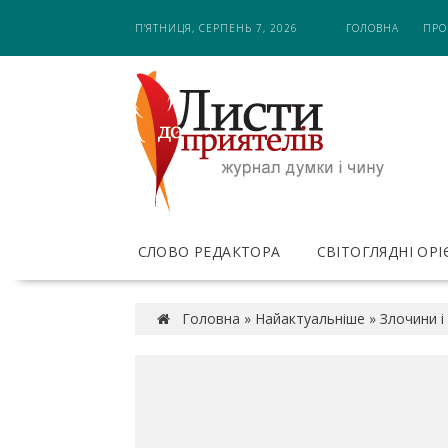
S
П’ЯТНИЦЯ, СЕРПЕНЬ 7, 2026
ГОЛОВНА
ПРО
k
i
p
t
o
c
o
n
t
e
СЛОВО РЕДАКТОРА
СВІТОГЛЯДНІ ОР
n
t
Головна
»
Найактуальніше
»
Злочини і