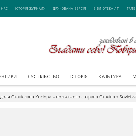
 НАС
ІСТОРІЯ ЖУРНАЛУ
ДРУКОВАНА ВЕРСІЯ
БІБЛІОТЕКА ЛП
ГАЛЕ
ІЄНТИРИ
СУСПІЛЬСТВО
ІСТОРІЯ
КУЛЬТУРА
М
 доля Станіслава Косіора – польського сатрапа Сталіна
»
Soviet-