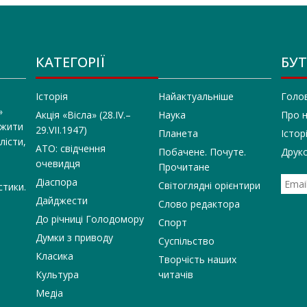
КАТЕГОРІЇ
БУТ
Історія
Найактуальніше
Голо
»
Акція «Вісла» (28.IV.–
Наука
Про 
 жити
29.VII.1947)
Планета
Істор
лісти,
АТО: свідчення
Побачене. Почуте.
Друко
очевидця
Прочитане
Діаспора
Світоглядні орієнтири
стики.
Дайджести
Слово редактора
До річниці Голодомору
Спорт
Думки з приводу
Суспільство
Класика
Творчість наших
Культура
читачів
Медіа