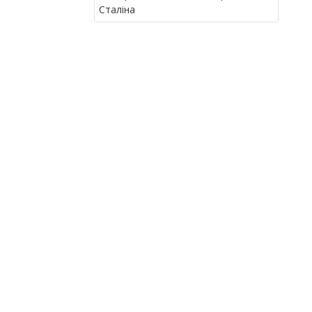
В
Сталіна
І
Г
А
Ц
І
Я
З
А
П
И
С
І
В