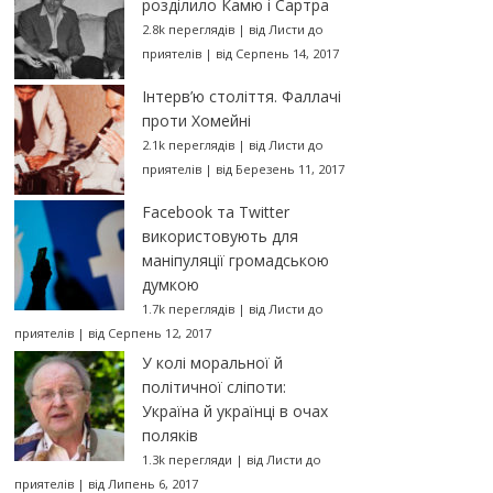
розділило Камю і Сартра
2.8k переглядів
|
від
Листи до
приятелів
|
від Серпень 14, 2017
Інтерв’ю століття. Фаллачі
проти Хомейні
2.1k переглядів
|
від
Листи до
приятелів
|
від Березень 11, 2017
Facebook та Twitter
використовують для
маніпуляції громадською
думкою
1.7k переглядів
|
від
Листи до
приятелів
|
від Серпень 12, 2017
У колі моральної й
політичної сліпоти:
Україна й українці в очах
поляків
1.3k перегляди
|
від
Листи до
приятелів
|
від Липень 6, 2017