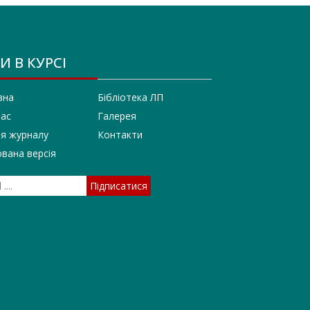
И В КУРСІ
вна
Бібліотека ЛП
нас
Галерея
ія журналу
Контакти
вана версія