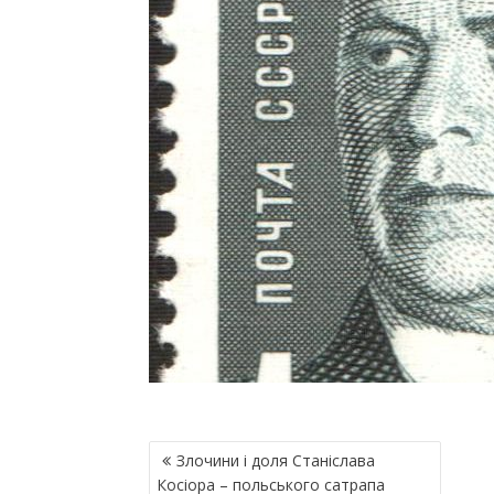
Н
Злочини і доля Станіслава
А
Косіора – польського сатрапа