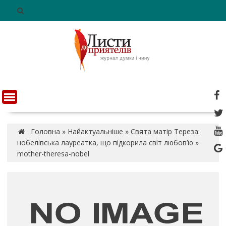
S
k
i
p
t
o
c
o
n
t
e
n
Головна
»
Найактуальніше
»
Свята матір Тереза:
t
нобелівська лауреатка, що підкорила світ любов’ю
»
mother-theresa-nobel