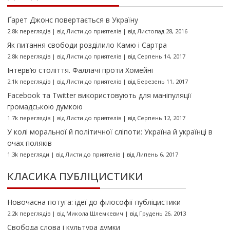
Ґарет Джонс повертається в Україну
2.8k переглядів
|
від
Листи до приятелів
|
від Листопад 28, 2016
Як питання свободи розділило Камю і Сартра
2.8k переглядів
|
від
Листи до приятелів
|
від Серпень 14, 2017
Інтерв’ю століття. Фаллачі проти Хомейні
2.1k переглядів
|
від
Листи до приятелів
|
від Березень 11, 2017
Facebook та Twitter використовують для маніпуляції
громадською думкою
1.7k переглядів
|
від
Листи до приятелів
|
від Серпень 12, 2017
У колі моральної й політичної сліпоти: Україна й українці в
очах поляків
1.3k перегляди
|
від
Листи до приятелів
|
від Липень 6, 2017
КЛАСИКА ПУБЛІЦИСТИКИ
Новочасна потуга: ідеї до філософії публіцистики
2.2k переглядів
|
від
Микола Шлемкевич
|
від Грудень 26, 2013
Свобода слова і культура думки