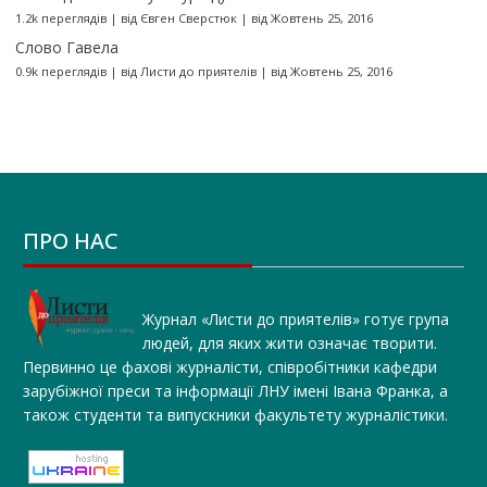
1.2k переглядів
|
від
Євген Сверстюк
|
від Жовтень 25, 2016
Слово Гавела
0.9k переглядів
|
від
Листи до приятелів
|
від Жовтень 25, 2016
ПРО НАС
Журнал «Листи до приятелів» готує група
людей, для яких жити означає творити.
Первинно це фахові журналісти, співробітники кафедри
зарубіжної преси та інформації ЛНУ імені Івана Франка, а
також студенти та випускники факультету журналістики.